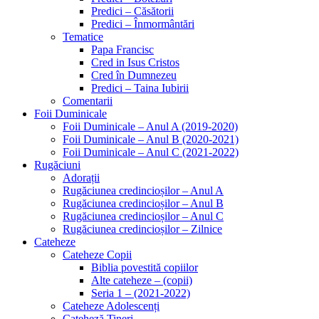
Predici – Căsătorii
Predici – Înmormântări
Tematice
Papa Francisc
Cred in Isus Cristos
Cred în Dumnezeu
Predici – Taina Iubirii
Comentarii
Foii Duminicale
Foii Duminicale – Anul A (2019-2020)
Foii Duminicale – Anul B (2020-2021)
Foii Duminicale – Anul C (2021-2022)
Rugăciuni
Adorații
Rugăciunea credincioșilor – Anul A
Rugăciunea credincioșilor – Anul B
Rugăciunea credincioșilor – Anul C
Rugăciunea credincioșilor – Zilnice
Cateheze
Cateheze Copii
Biblia povestită copiilor
Alte cateheze – (copii)
Seria 1 – (2021-2022)
Cateheze Adolescenți
Cateheză Tineri