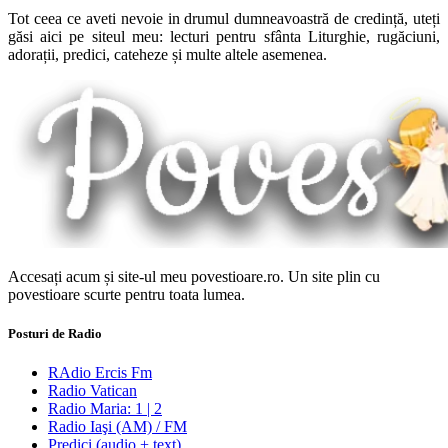
Tot ceea ce aveti nevoie in drumul dumneavoastră de credință, uteți
găsi aici pe siteul meu: lecturi pentru sfânta Liturghie, rugăciuni,
adorații, predici, cateheze și multe altele asemenea.
Accesați acum și site-ul meu povestioare.ro. Un site plin cu
povestioare scurte pentru toata lumea.
Posturi de Radio
RAdio Ercis Fm
Radio Vatican
Radio Maria: 1 | 2
Radio Iaşi (AM) / FM
Predici (audio + text)