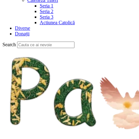
Cateheză Tineri
Seria 1
Seria 2
Seria 3
Actiunea Catolică
Diverse
Donații
Search