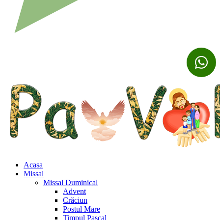
Acasa
Missal
Missal Duminical
Advent
Crăciun
Postul Mare
Timpul Pascal