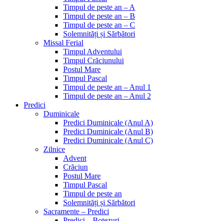
Timpul de peste an – A
Timpul de peste an – B
Timpul de peste an – C
Solemnități și Sărbători
Missal Ferial
Timpul Adventului
Timpul Crăciunului
Postul Mare
Timpul Pascal
Timpul de peste an – Anul 1
Timpul de peste an – Anul 2
Predici
Duminicale
Predici Duminicale (Anul A)
Predici Duminicale (Anul B)
Predici Duminicale (Anul C)
Zilnice
Advent
Crăciun
Postul Mare
Timpul Pascal
Timpul de peste an
Solemnități și Sărbători
Sacramente – Predici
Predici – Botezuri