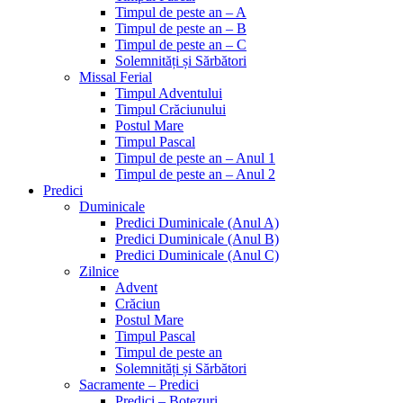
Timpul de peste an – A
Timpul de peste an – B
Timpul de peste an – C
Solemnități și Sărbători
Missal Ferial
Timpul Adventului
Timpul Crăciunului
Postul Mare
Timpul Pascal
Timpul de peste an – Anul 1
Timpul de peste an – Anul 2
Predici
Duminicale
Predici Duminicale (Anul A)
Predici Duminicale (Anul B)
Predici Duminicale (Anul C)
Zilnice
Advent
Crăciun
Postul Mare
Timpul Pascal
Timpul de peste an
Solemnități și Sărbători
Sacramente – Predici
Predici – Botezuri