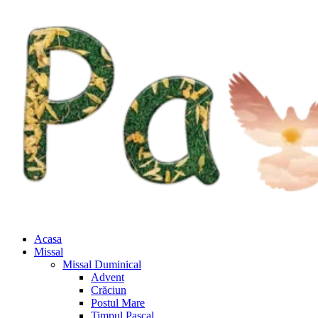
Acasa
Missal
Missal Duminical
Advent
Crăciun
Postul Mare
Timpul Pascal