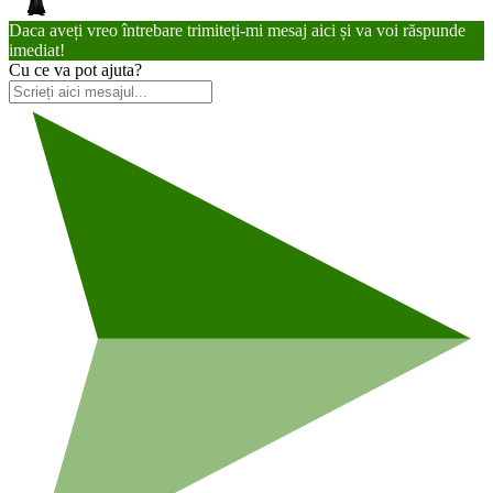
Daca aveți vreo întrebare trimiteți-mi mesaj aici și va voi răspunde
imediat!
Cu ce va pot ajuta?