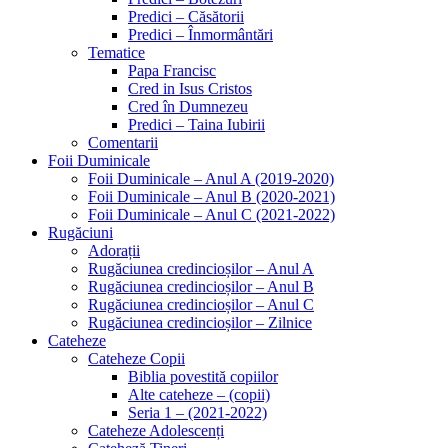
Predici – Căsătorii
Predici – Înmormântări
Tematice
Papa Francisc
Cred in Isus Cristos
Cred în Dumnezeu
Predici – Taina Iubirii
Comentarii
Foii Duminicale
Foii Duminicale – Anul A (2019-2020)
Foii Duminicale – Anul B (2020-2021)
Foii Duminicale – Anul C (2021-2022)
Rugăciuni
Adorații
Rugăciunea credincioșilor – Anul A
Rugăciunea credincioșilor – Anul B
Rugăciunea credincioșilor – Anul C
Rugăciunea credincioșilor – Zilnice
Cateheze
Cateheze Copii
Biblia povestită copiilor
Alte cateheze – (copii)
Seria 1 – (2021-2022)
Cateheze Adolescenți