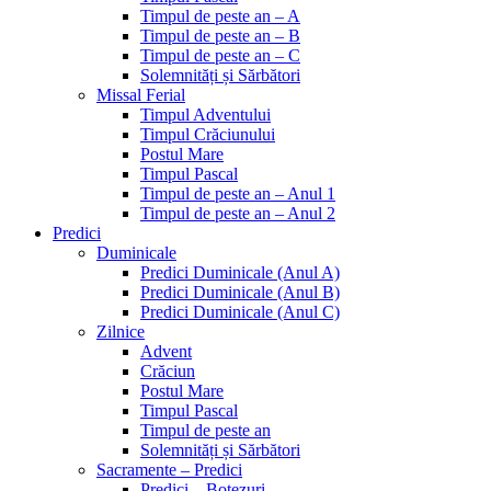
Timpul de peste an – A
Timpul de peste an – B
Timpul de peste an – C
Solemnități și Sărbători
Missal Ferial
Timpul Adventului
Timpul Crăciunului
Postul Mare
Timpul Pascal
Timpul de peste an – Anul 1
Timpul de peste an – Anul 2
Predici
Duminicale
Predici Duminicale (Anul A)
Predici Duminicale (Anul B)
Predici Duminicale (Anul C)
Zilnice
Advent
Crăciun
Postul Mare
Timpul Pascal
Timpul de peste an
Solemnități și Sărbători
Sacramente – Predici
Predici – Botezuri