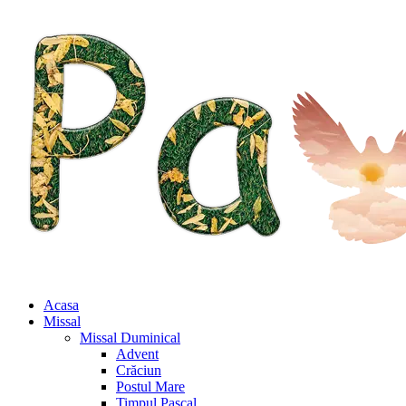
Acasa
Missal
Missal Duminical
Advent
Crăciun
Postul Mare
Timpul Pascal