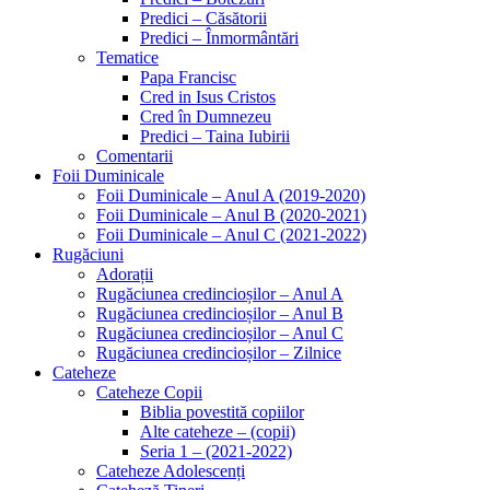
Predici – Căsătorii
Predici – Înmormântări
Tematice
Papa Francisc
Cred in Isus Cristos
Cred în Dumnezeu
Predici – Taina Iubirii
Comentarii
Foii Duminicale
Foii Duminicale – Anul A (2019-2020)
Foii Duminicale – Anul B (2020-2021)
Foii Duminicale – Anul C (2021-2022)
Rugăciuni
Adorații
Rugăciunea credincioșilor – Anul A
Rugăciunea credincioșilor – Anul B
Rugăciunea credincioșilor – Anul C
Rugăciunea credincioșilor – Zilnice
Cateheze
Cateheze Copii
Biblia povestită copiilor
Alte cateheze – (copii)
Seria 1 – (2021-2022)
Cateheze Adolescenți