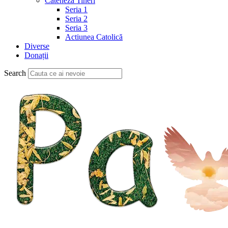
Cateheză Tineri
Seria 1
Seria 2
Seria 3
Actiunea Catolică
Diverse
Donații
Search