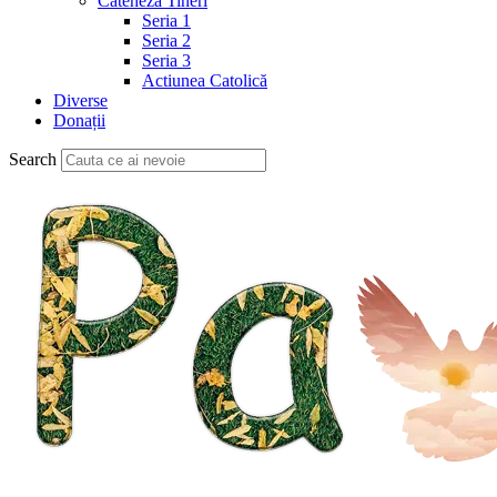
Cateheză Tineri
Seria 1
Seria 2
Seria 3
Actiunea Catolică
Diverse
Donații
Search