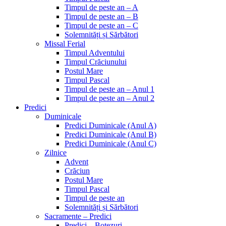
Timpul de peste an – A
Timpul de peste an – B
Timpul de peste an – C
Solemnități și Sărbători
Missal Ferial
Timpul Adventului
Timpul Crăciunului
Postul Mare
Timpul Pascal
Timpul de peste an – Anul 1
Timpul de peste an – Anul 2
Predici
Duminicale
Predici Duminicale (Anul A)
Predici Duminicale (Anul B)
Predici Duminicale (Anul C)
Zilnice
Advent
Crăciun
Postul Mare
Timpul Pascal
Timpul de peste an
Solemnități și Sărbători
Sacramente – Predici
Predici – Botezuri