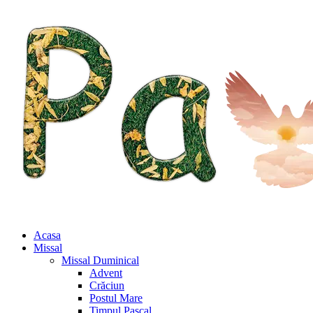
Acasa
Missal
Missal Duminical
Advent
Crăciun
Postul Mare
Timpul Pascal