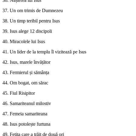
36. Nașterea lui Isus
37. Un om trimis de Dumnezeu
38. Un timp teribil pentru Isus
39. Isus alege 12 discipoli
40. Miracolele lui Isus
41. Un lider de la templu îl vizitează pe Isus
42. Isus, marele învățător
43. Fermierul și sămânța
44. Om bogat, om sărac
45. Fiul Risipitor
46. Samariteanul milostiv
47. Femeia samariteana
48. Isus potolește furtuna
49. Fetița care a trăit de două ori