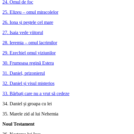
24. Omul de foc
25. Elizeu – omul miracolelor
26. Iona și peștele cel mare
27. Isaia vede viitorul
28. Ieremia – omul lacrimilor
29. Ezechiel omul viziunilor
30. Frumoasa regină Estera
31. Daniel, prizonierul
32. Daniel și visul misterios
33. Bărbați care nu a vrut să cedeze
34. Daniel și groapa cu lei
35. Marele zid al lui Nehemia
Noul Testament