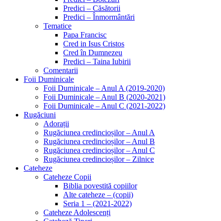
Predici – Căsătorii
Predici – Înmormântări
Tematice
Papa Francisc
Cred in Isus Cristos
Cred în Dumnezeu
Predici – Taina Iubirii
Comentarii
Foii Duminicale
Foii Duminicale – Anul A (2019-2020)
Foii Duminicale – Anul B (2020-2021)
Foii Duminicale – Anul C (2021-2022)
Rugăciuni
Adorații
Rugăciunea credincioșilor – Anul A
Rugăciunea credincioșilor – Anul B
Rugăciunea credincioșilor – Anul C
Rugăciunea credincioșilor – Zilnice
Cateheze
Cateheze Copii
Biblia povestită copiilor
Alte cateheze – (copii)
Seria 1 – (2021-2022)
Cateheze Adolescenți