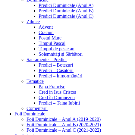
Predici Duminicale (Anul A)
Predici Duminicale (Anul B)
Predici Duminicale (Anul C)
Zilnice
Advent
Crăciun
Postul Mare
Timpul Pascal
Timpul de peste an
Solemnități și Sărbători
Sacramente – Predici
Predici – Botezuri
Predici – Căsătorii
Predici – Înmormântări
Tematice
Papa Francisc
Cred in Isus Cristos
Cred în Dumnezeu
Predici – Taina Iubirii
Comentarii
Foii Duminicale
Foii Duminicale – Anul A (2019-2020)
Foii Duminicale – Anul B (2020-2021)
Foii Duminicale – Anul C (2021-2022)