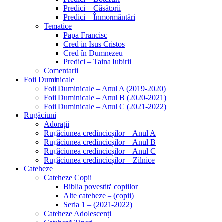
Predici – Căsătorii
Predici – Înmormântări
Tematice
Papa Francisc
Cred in Isus Cristos
Cred în Dumnezeu
Predici – Taina Iubirii
Comentarii
Foii Duminicale
Foii Duminicale – Anul A (2019-2020)
Foii Duminicale – Anul B (2020-2021)
Foii Duminicale – Anul C (2021-2022)
Rugăciuni
Adorații
Rugăciunea credincioșilor – Anul A
Rugăciunea credincioșilor – Anul B
Rugăciunea credincioșilor – Anul C
Rugăciunea credincioșilor – Zilnice
Cateheze
Cateheze Copii
Biblia povestită copiilor
Alte cateheze – (copii)
Seria 1 – (2021-2022)
Cateheze Adolescenți