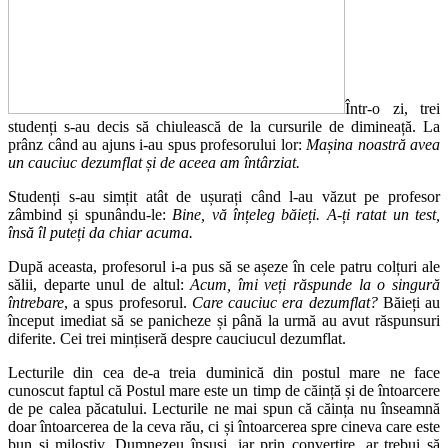
Într-o zi, trei
studenți s-au decis să chiulească de la cursurile de dimineață. La
prânz când au ajuns i-au spus profesorului lor:
Mașina noastră avea
un cauciuc dezumflat și de aceea am întârziat.
Studenți s-au simțit atât de ușurați când l-au văzut pe profesor
zâmbind și spunându-le:
Bine, vă înțeleg băieți. A-ți ratat un test,
însă îl puteți da chiar acuma.
După aceasta, profesorul i-a pus să se așeze în cele patru colțuri ale
sălii, departe unul de altul:
Acum, îmi veți răspunde la o singură
întrebare
, a spus profesorul.
Care cauciuc era dezumflat?
Băieți au
început imediat să se panicheze și până la urmă au avut răspunsuri
diferite. Cei trei mințiseră despre cauciucul dezumflat.
Lecturile din cea de-a treia duminică din postul mare ne face
cunoscut faptul că Postul mare este un timp de căință și de întoarcere
de pe calea păcatului. Lecturile ne mai spun că căința nu înseamnă
doar întoarcerea de la ceva rău, ci și întoarcerea spre cineva care este
bun și milostiv, Dumnezeu însuși, iar prin convertire, ar trebui să