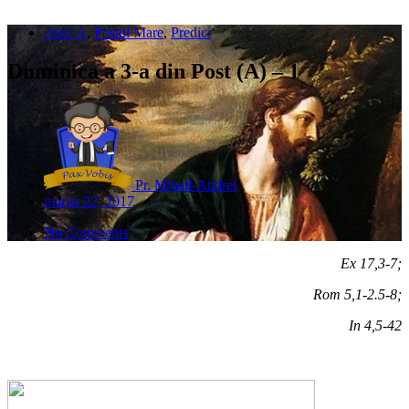
Anul A
,
Postul Mare
,
Predici
Duminica a 3-a din Post (A) – 1
Pr. Mihail-Andrei
martie 22, 2017
No Comments
Ex 17,3-7;
Rom 5,1-2.5-8;
In 4,5-42