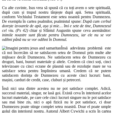
Cu alte cuvinte, Isus vrea să spună că cu toți avem o sete spirituală,
după cum și trupul nostru tânjește după apă. Setea spirituală,
conform Vechiului Testament este setea noastră pentru Dumnezeu.
De exemplu în cartea psalmilor, psalmistul spune:
După cum cerbul
dorește izvoarele de apă, așa și mie… îmi e sete de tine, Dumnezeul
cel viu. (Ps 42)
chiar și Sfântul Augustin spune ceva asemănător:
inimile noastre sunt făcute pentru Dumnezeu, iar ele nu se vor
odihni până nu se vor odihni în Domnul.
Însă adevărata problemă este
că noi încercăm să ne satisfacem setea de Domnul prin multe alte
mijloace decât Dumnezeu. Ne satisfacem setea de Dumnezeu cu
droguri, bani, bunuri materiale și altele. Credem că cinci soți, cinci
televizoare cu cinci ecrane de plasmă sau de rezoluție mare ne va
satisface setea pentru împlinirea umană. Credem că ne putem
satisfacem dorința de Dumnezeu cu aceste cinci lucruri: bani,
mașini, carduri de credit, case, cluburi și petreceri.
Însă nici una dintre acestea nu ne pot satisface complet. Adică,
succesul material, singur, ne lasă goi. Există ceva în interiorul acelor
lucruri materiale, pe care cele cinci lucruri singure nu le pot satisface
sau mai bine zis, nici o apă fizică nu le pot satisface, ci doar
Dumnezeu poate stinge complet setea noastră. Doar el poate umple
golul din interiorul nostru. Autorul Albert Cywichi a scris în cartea