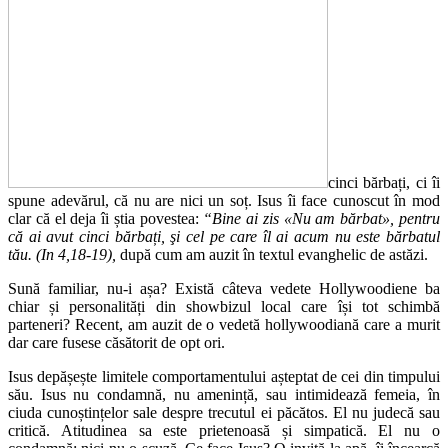
cinci bărbați, ci îi
spune adevărul, că nu are nici un soț. Isus îi face cunoscut în mod
clar că el deja îi știa povestea:
“Bine ai zis «Nu am bărbat», pentru
că ai avut cinci bărbați, şi cel pe care îl ai acum nu este bărbatul
tău. (In 4,18-19),
după cum am auzit în textul evanghelic de astăzi.
Sună familiar, nu-i așa? Există câteva vedete Hollywoodiene ba
chiar și personalități din showbizul local care își tot schimbă
parteneri? Recent, am auzit de o vedetă hollywoodiană care a murit
dar care fusese căsătorit de opt ori.
Isus depășește limitele comportamentului așteptat de cei din timpului
său. Isus nu condamnă, nu amenință, sau intimidează femeia, în
ciuda cunoștințelor sale despre trecutul ei păcătos. El nu judecă sau
critică. Atitudinea sa este prietenoasă și simpatică. El nu o