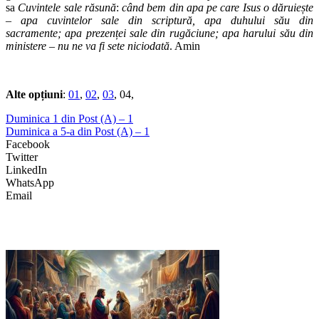
sa
Cuvintele sale răsună
:
când bem din apa pe care Isus o dăruiește
– apa cuvintelor sale din scriptură, apa duhului său din
sacramente; apa prezenței sale din rugăciune; apa harului său din
ministere – nu ne va fi sete niciodată
. Amin
Alte opțiuni
:
01
,
02
,
03
, 04,
Duminica 1 din Post (A) – 1
Duminica a 5-a din Post (A) – 1
Facebook
Twitter
LinkedIn
WhatsApp
Email