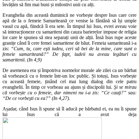
învățăm să fim mai buni și milostivi unii cu alți.
Evanghelia din această duminică ne vorbește despre Isus care cere
apă de la o femeie Samariteană ce venise la fântână să își umple
vasul cu apă, fiindcă îi era sete. În timpul lui Isus, evrei aveau voie
să interacționeze cu samariteni din cauza barierelor impuse de religia
lor care le spunea să stea separați unii de alții. Însă Isus rupe aceste
granițe când îi cere femei samaritene de băut. Femeia samariteană i-a
zis:
“Cum, tu, care eşti iudeu, ceri să bei de la mine, care sunt o
femeie samariteană?” De fapt, iudeii nu aveau legături cu
samaritenii. (In 4,9)
De asemenea era și împotriva normelor morale ale zilei ca un bărbat
să vorbească cu o femeie într-un loc public. Și totuși, Isus vorbește
cu această femeie, ținând cel mai lung dialog din cele patru
evanghelii. În timp ce vorbeau au ajuns și discipolii lui
. Şi se mirau
că vorbește cu o femeie, dar nimeni nu i-a zis: “Ce cauţi?” sau:
“De ce vorbeşti cu ea?” (In 4,27).
Așadar, când Isus îi spune să îl aducă pe bărbatul ei, ea nu îi spune
lui Isus că a avut deja