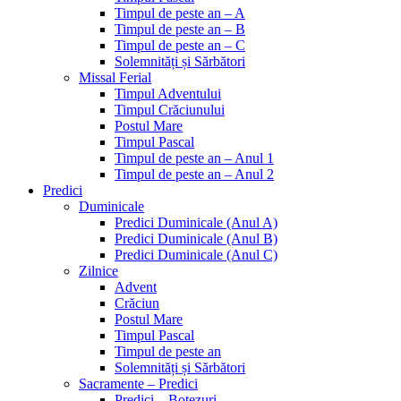
Timpul de peste an – A
Timpul de peste an – B
Timpul de peste an – C
Solemnități și Sărbători
Missal Ferial
Timpul Adventului
Timpul Crăciunului
Postul Mare
Timpul Pascal
Timpul de peste an – Anul 1
Timpul de peste an – Anul 2
Predici
Duminicale
Predici Duminicale (Anul A)
Predici Duminicale (Anul B)
Predici Duminicale (Anul C)
Zilnice
Advent
Crăciun
Postul Mare
Timpul Pascal
Timpul de peste an
Solemnități și Sărbători
Sacramente – Predici
Predici – Botezuri