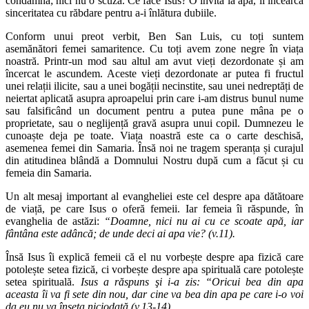
condamnă; nici nu o scuză. Ce face Isus? O invită la apă, îi încearcă
sinceritatea cu răbdare pentru a-i înlătura dubiile.
Conform unui preot verbit, Ben San Luis, cu toți suntem
asemănători femei samaritence. Cu toți avem zone negre în viața
noastră. Printr-un mod sau altul am avut vieți dezordonate și am
încercat le ascundem. Aceste vieți dezordonate ar putea fi fructul
unei relații ilicite, sau a unei bogății necinstite, sau unei nedreptăți de
neiertat aplicată asupra aproapelui prin care i-am distrus bunul nume
sau falsificând un document pentru a putea pune mâna pe o
proprietate, sau o neglijență gravă asupra unui copil. Dumnezeu le
cunoaște deja pe toate. Viața noastră este ca o carte deschisă,
asemenea femei din Samaria. Însă noi ne tragem speranța și curajul
din atitudinea blândă a Domnului Nostru după cum a făcut și cu
femeia din Samaria.
Un alt mesaj important al evangheliei este cel despre apa dătătoare
de viață, pe care Isus o oferă femeii. Iar femeia îi răspunde, în
evanghelia de astăzi:
“Doamne, nici nu ai cu ce scoate apă, iar
fântâna este adâncă; de unde deci ai apa vie? (v.11).
Însă Isus îi explică femeii că el nu vorbește despre apa fizică care
potolește setea fizică, ci vorbește despre apa spirituală care potolește
setea spirituală.
Isus a răspuns şi i-a zis: “Oricui bea din apa
aceasta îi va fi sete din nou, dar cine va bea din apa pe care i-o voi
da eu nu va înseta niciodată (v.13-14)