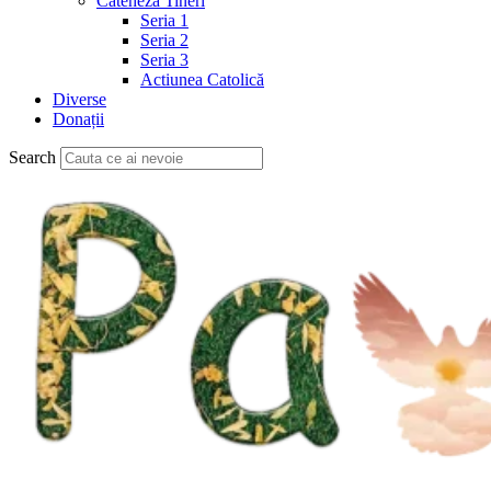
Cateheză Tineri
Seria 1
Seria 2
Seria 3
Actiunea Catolică
Diverse
Donații
Search