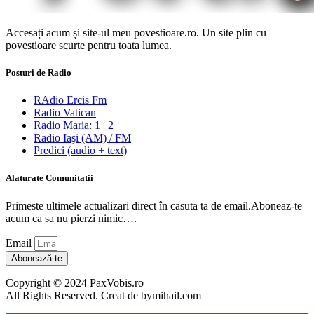
Accesați acum și site-ul meu povestioare.ro. Un site plin cu
povestioare scurte pentru toata lumea.
Posturi de Radio
RAdio Ercis Fm
Radio Vatican
Radio Maria: 1 | 2
Radio Iaşi (AM) / FM
Predici (audio + text)
Alaturate Comunitatii
Primeste ultimele actualizari direct în casuta ta de email.Aboneaz-te
acum ca sa nu pierzi nimic….
Email
Abonează-te
Copyright © 2024 PaxVobis.ro
All Rights Reserved. Creat de bymihail.com