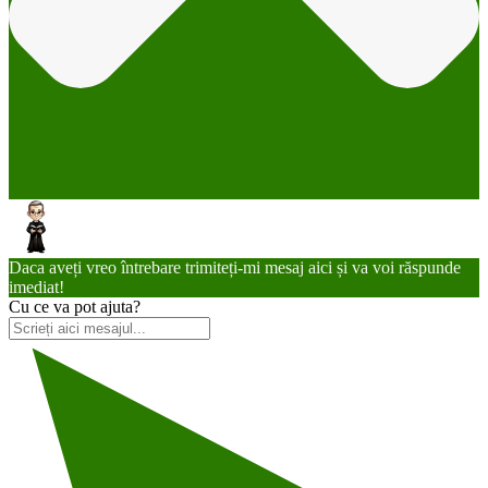
Daca aveți vreo întrebare trimiteți-mi mesaj aici și va voi răspunde
imediat!
Cu ce va pot ajuta?