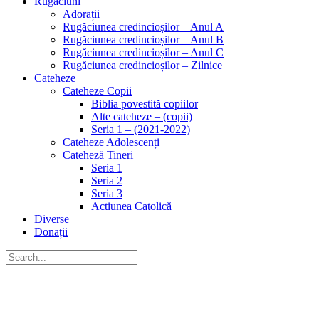
Rugăciuni
Adorații
Rugăciunea credincioșilor – Anul A
Rugăciunea credincioșilor – Anul B
Rugăciunea credincioșilor – Anul C
Rugăciunea credincioșilor – Zilnice
Cateheze
Cateheze Copii
Biblia povestită copiilor
Alte cateheze – (copii)
Seria 1 – (2021-2022)
Cateheze Adolescenți
Cateheză Tineri
Seria 1
Seria 2
Seria 3
Actiunea Catolică
Diverse
Donații