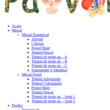
Acasa
Missal
Missal Duminical
Advent
Crăciun
Postul Mare
Timpul Pascal
Timpul de peste an – A
Timpul de peste an – B
Timpul de peste an – C
Solemnități și Sărbători
Missal Ferial
Timpul Adventului
Timpul Crăciunului
Postul Mare
Timpul Pascal
Timpul de peste an – Anul 1
Timpul de peste an – Anul 2
Predici
Duminicale