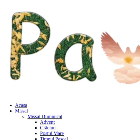
Acasa
Missal
Missal Duminical
Advent
Crăciun
Postul Mare
Timpul Pascal