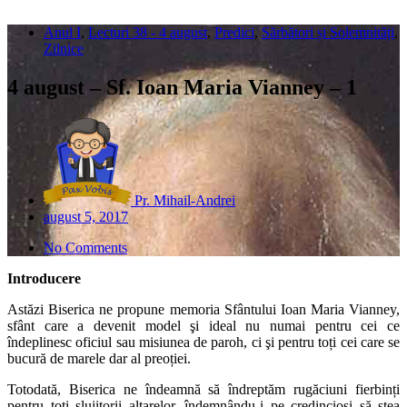
Anul I
,
Lecturi 38 - 4 august
,
Predici
,
Sărbători și Solemnități
,
Zilnice
4 august – Sf. Ioan Maria Vianney – 1
Pr. Mihail-Andrei
august 5, 2017
No Comments
Introducere
Astăzi Biserica ne propune memoria Sfântului Ioan Maria Vianney,
sfânt care a devenit model şi ideal nu numai pentru cei ce
îndeplinesc oficiul sau misiunea de paroh, ci şi pentru toți cei care se
bucură de marele dar al preoției.
Totodată, Biserica ne îndeamnă să îndreptăm rugăciuni fierbinți
pentru toți slujitorii altarelor, îndemnându-i pe credincioși să stea