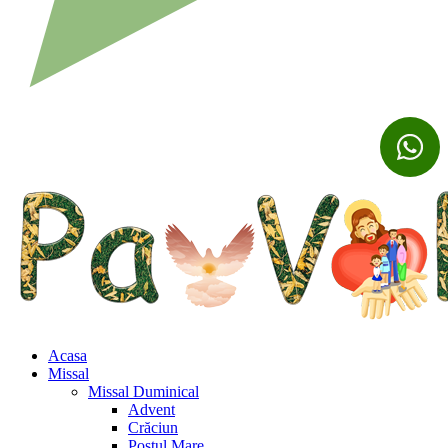
Acasa
Missal
Missal Duminical
Advent
Crăciun
Postul Mare