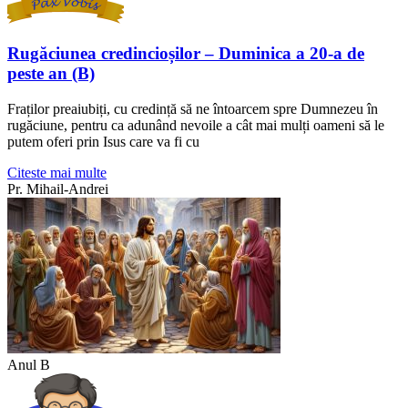
Rugăciunea credincioșilor – Duminica a 20-a de
peste an (B)
Fraților preaiubiți, cu credință să ne întoarcem spre Dumnezeu în
rugăciune, pentru ca adunând nevoile a cât mai mulți oameni să le
putem oferi prin Isus care va fi cu
Citeste mai multe
Pr. Mihail-Andrei
Anul B