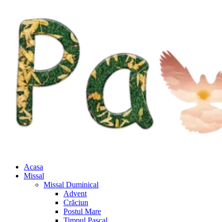
Acasa
Missal
Missal Duminical
Advent
Crăciun
Postul Mare
Timpul Pascal