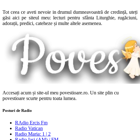
Tot ceea ce aveti nevoie in drumul dumneavoastră de credință, uteți
găsi aici pe siteul meu: lecturi pentru sfânta Liturghie, rugăciuni,
adorații, predici, cateheze și multe altele asemenea.
Accesați acum și site-ul meu povestioare.ro. Un site plin cu
povestioare scurte pentru toata lumea.
Posturi de Radio
RAdio Ercis Fm
Radio Vatican
Radio Maria: 1 | 2
Radio Iaşi (AM) / FM