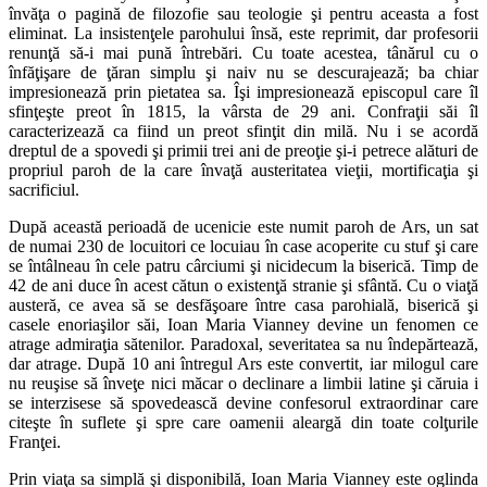
învăţa o pagină de filozofie sau teologie şi pentru aceasta a fost
eliminat. La insistenţele parohului însă, este reprimit, dar profesorii
renunţă să-i mai pună întrebări. Cu toate acestea, tânărul cu o
înfăţişare de ţăran simplu şi naiv nu se descurajează; ba chiar
impresionează prin pietatea sa. Îşi impresionează episcopul care îl
sfinţeşte preot în 1815, la vârsta de 29 ani. Confraţii săi îl
caracterizează ca fiind un preot sfinţit din milă. Nu i se acordă
dreptul de a spovedi şi primii trei ani de preoţie şi-i petrece alături de
propriul paroh de la care învaţă austeritatea vieţii, mortificaţia şi
sacrificiul.
După această perioadă de ucenicie este numit paroh de Ars, un sat
de numai 230 de locuitori ce locuiau în case acoperite cu stuf şi care
se întâlneau în cele patru cârciumi şi nicidecum la biserică. Timp de
42 de ani duce în acest cătun o existenţă stranie şi sfântă. Cu o viaţă
austeră, ce avea să se desfăşoare între casa parohială, biserică şi
casele enoriaşilor săi, Ioan Maria Vianney devine un fenomen ce
atrage admiraţia sătenilor. Paradoxal, severitatea sa nu îndepărtează,
dar atrage. După 10 ani întregul Ars este convertit, iar milogul care
nu reuşise să înveţe nici măcar o declinare a limbii latine şi căruia i
se interzisese să spovedească devine confesorul extraordinar care
citeşte în suflete şi spre care oamenii aleargă din toate colţurile
Franţei.
Prin viaţa sa simplă şi disponibilă, Ioan Maria Vianney este oglinda