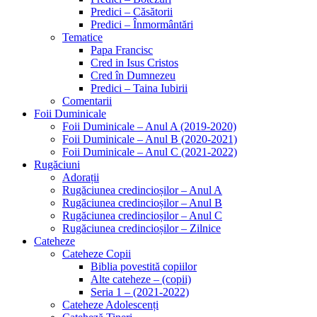
Predici – Căsătorii
Predici – Înmormântări
Tematice
Papa Francisc
Cred in Isus Cristos
Cred în Dumnezeu
Predici – Taina Iubirii
Comentarii
Foii Duminicale
Foii Duminicale – Anul A (2019-2020)
Foii Duminicale – Anul B (2020-2021)
Foii Duminicale – Anul C (2021-2022)
Rugăciuni
Adorații
Rugăciunea credincioșilor – Anul A
Rugăciunea credincioșilor – Anul B
Rugăciunea credincioșilor – Anul C
Rugăciunea credincioșilor – Zilnice
Cateheze
Cateheze Copii
Biblia povestită copiilor
Alte cateheze – (copii)
Seria 1 – (2021-2022)
Cateheze Adolescenți