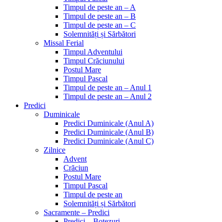
Timpul de peste an – A
Timpul de peste an – B
Timpul de peste an – C
Solemnități și Sărbători
Missal Ferial
Timpul Adventului
Timpul Crăciunului
Postul Mare
Timpul Pascal
Timpul de peste an – Anul 1
Timpul de peste an – Anul 2
Predici
Duminicale
Predici Duminicale (Anul A)
Predici Duminicale (Anul B)
Predici Duminicale (Anul C)
Zilnice
Advent
Crăciun
Postul Mare
Timpul Pascal
Timpul de peste an
Solemnități și Sărbători
Sacramente – Predici
Predici – Botezuri