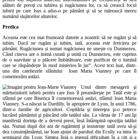
alături de preoți cu iubirea şi rugăciunea lor, ca să crească focul
iubirii pe care Isus a adus-o pe pământ şi să se mărească mereu
numărul slujitorilor altarelor.
Predica
Aceasta este cea mai frumoasă datorie a noastră: să ne rugăm şi să
iubim. Dacă ne rugăm şi iubim, iată, aceasta este fericirea pe
pământ. Rugăciunea și numai rugăciunea ne unește cu Dumnezeu.
Când cineva are o inimă curată şi unită cu Dumnezeu, este cuprins
de o suavitate şi o plăcere îmbătătoare, este purificat de o lumină
care se răspândește în mod misterios în jur”. Acest text luat, dintr-
una din catehezele sfântului Ioan Maria Vianney pe care îl
comemorăm astăzi.
Unul dintre mesagerii şi
mărturisitorii iubirii pentru care Isus îl preamăreşte pe Tatăl este şi
sfântul pe care Biserica îl comemorează astăzi, sfântul Ioan Maria
Vianney. S-a născut la Dardilly, în apropiere de Lyon, în anul 1786,
dintr-o familie de agricultori. Copilăria şi tinereţea şi-o petrece
lucrând pământul şi păscând oile tatălui său. La vârsta de 17 ani îşi
manifestă dorinţa de a deveni preot, însă întâmpină opoziţia tatălui
său. Numai după doi ani de rugăminți şi insistențe tatăl avea să-şi
dea consimțământul, iar Ioan ajutat de parohul din Ecully va intra în
seminarul din Lyon. Simţea însă o imensă dificultate în a citi şi a