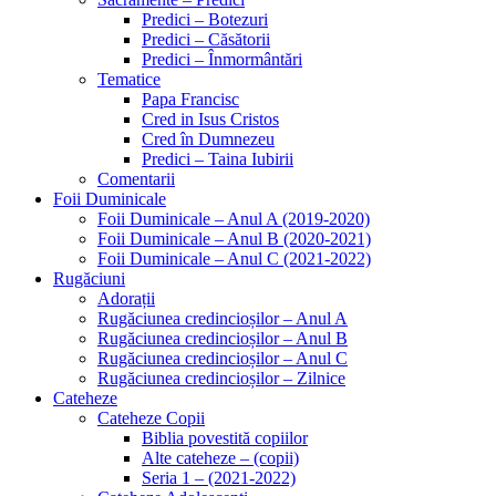
Predici – Botezuri
Predici – Căsătorii
Predici – Înmormântări
Tematice
Papa Francisc
Cred in Isus Cristos
Cred în Dumnezeu
Predici – Taina Iubirii
Comentarii
Foii Duminicale
Foii Duminicale – Anul A (2019-2020)
Foii Duminicale – Anul B (2020-2021)
Foii Duminicale – Anul C (2021-2022)
Rugăciuni
Adorații
Rugăciunea credincioșilor – Anul A
Rugăciunea credincioșilor – Anul B
Rugăciunea credincioșilor – Anul C
Rugăciunea credincioșilor – Zilnice
Cateheze
Cateheze Copii
Biblia povestită copiilor
Alte cateheze – (copii)
Seria 1 – (2021-2022)