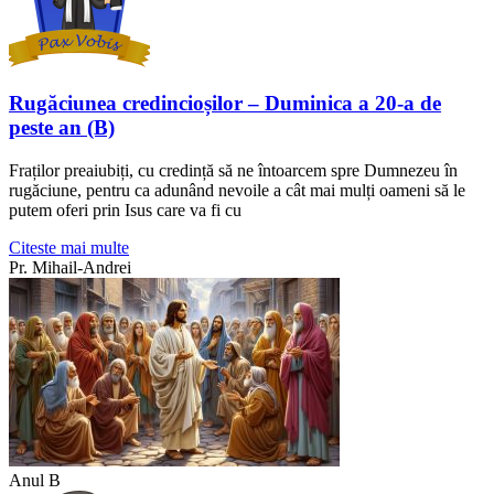
Rugăciunea credincioșilor – Duminica a 20-a de
peste an (B)
Fraților preaiubiți, cu credință să ne întoarcem spre Dumnezeu în
rugăciune, pentru ca adunând nevoile a cât mai mulți oameni să le
putem oferi prin Isus care va fi cu
Citeste mai multe
Pr. Mihail-Andrei
Anul B