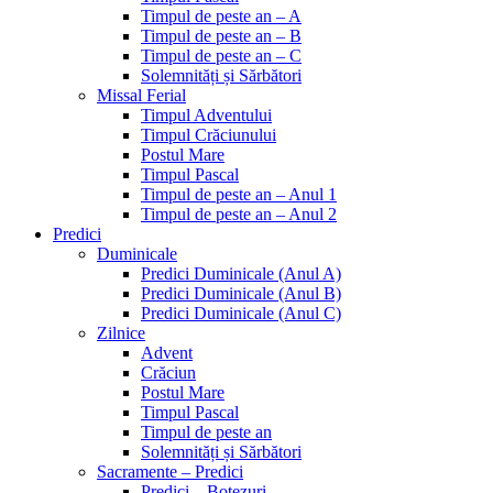
Timpul de peste an – A
Timpul de peste an – B
Timpul de peste an – C
Solemnități și Sărbători
Missal Ferial
Timpul Adventului
Timpul Crăciunului
Postul Mare
Timpul Pascal
Timpul de peste an – Anul 1
Timpul de peste an – Anul 2
Predici
Duminicale
Predici Duminicale (Anul A)
Predici Duminicale (Anul B)
Predici Duminicale (Anul C)
Zilnice
Advent
Crăciun
Postul Mare
Timpul Pascal
Timpul de peste an
Solemnități și Sărbători
Sacramente – Predici
Predici – Botezuri