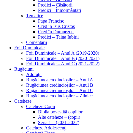
Predici – Căsătorii
Predici – Înmormântări
Tematice
Papa Francisc
Cred in Isus Cristos
Cred în Dumnezeu
Predici – Taina Iubirii
Comentarii
Foii Duminicale
Foii Duminicale – Anul A (2019-2020)
Foii Duminicale – Anul B (2020-2021)
Foii Duminicale – Anul C (2021-2022)
Rugăciuni
Adorații
Rugăciunea credincioșilor – Anul A
Rugăciunea credincioșilor – Anul B
Rugăciunea credincioșilor – Anul C
Rugăciunea credincioșilor – Zilnice
Cateheze
Cateheze Copii
Biblia povestită copiilor
Alte cateheze – (copii)
Seria 1 – (2021-2022)
Cateheze Adolescenți