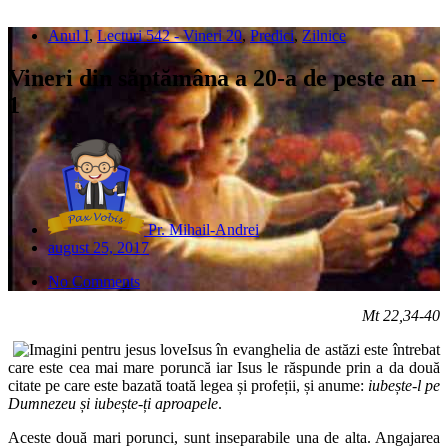
Anul I
,
Lecturi 542 - Vineri 20
,
Predici
,
Zilnice
Vineri din săptămâna a 20-a de peste an –
1
Pr. Mihail-Andrei
august 25, 2017
No Comments
Mt 22,34-40
Isus în evanghelia de astăzi este întrebat
care este cea mai mare poruncă iar Isus le răspunde prin a da două
citate pe care este bazată toată legea și profeții, și anume:
iubește-l pe
Dumnezeu și iubește-ți aproapele
.
Aceste două mari porunci, sunt inseparabile una de alta. Angajarea