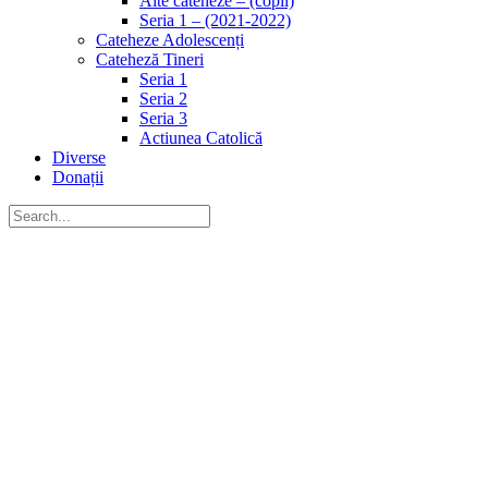
Alte cateheze – (copii)
Seria 1 – (2021-2022)
Cateheze Adolescenți
Cateheză Tineri
Seria 1
Seria 2
Seria 3
Actiunea Catolică
Diverse
Donații