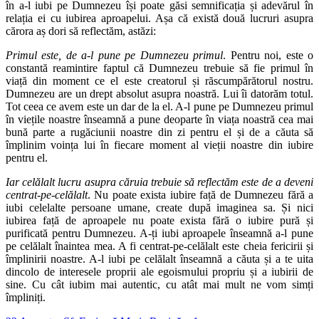
în a-l iubi pe Dumnezeu își poate găsi semnificația și adevărul în
relația ei cu iubirea aproapelui. Așa că există două lucruri asupra
cărora aș dori să reflectăm, astăzi:
Primul este, de a-l pune pe Dumnezeu primul
. Pentru noi, este o
constantă reamintire faptul că Dumnezeu trebuie să fie primul în
viață din moment ce el este creatorul și răscumpărătorul nostru.
Dumnezeu are un drept absolut asupra noastră. Lui îi datorăm totul.
Tot ceea ce avem este un dar de la el. A-l pune pe Dumnezeu primul
în viețile noastre înseamnă a pune deoparte în viața noastră cea mai
bună parte a rugăciunii noastre din zi pentru el și de a căuta să
împlinim voința lui în fiecare moment al vieții noastre din iubire
pentru el.
Iar celălalt lucru asupra căruia trebuie să reflectăm este de a deveni
centrat-pe-celălalt
. Nu poate exista iubire față de Dumnezeu fără a
iubi celelalte persoane umane, create după imaginea sa. Și nici
iubirea față de aproapele nu poate exista fără o iubire pură și
purificată pentru Dumnezeu. A-ți iubi aproapele înseamnă a-l pune
pe celălalt înaintea mea. A fi centrat-pe-celălalt este cheia fericirii și
împlinirii noastre. A-l iubi pe celălalt înseamnă a căuta și a te uita
dincolo de interesele proprii ale egoismului propriu și a iubirii de
sine. Cu cât iubim mai autentic, cu atât mai mult ne vom simți
împliniți.