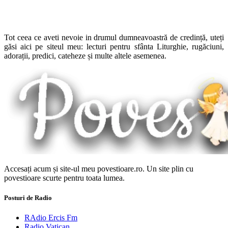
Tot ceea ce aveti nevoie in drumul dumneavoastră de credință, uteți
găsi aici pe siteul meu: lecturi pentru sfânta Liturghie, rugăciuni,
adorații, predici, cateheze și multe altele asemenea.
Accesați acum și site-ul meu povestioare.ro. Un site plin cu
povestioare scurte pentru toata lumea.
Posturi de Radio
RAdio Ercis Fm
Radio Vatican