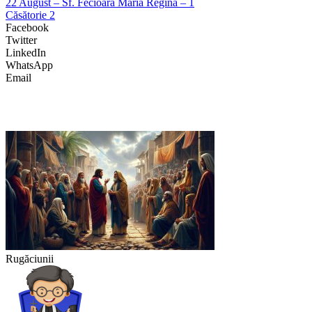
22 August – Sf. Fecioară Maria Regină – 1
Căsătorie 2
Facebook
Twitter
LinkedIn
WhatsApp
Email
Rugăciunii