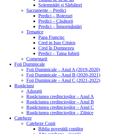
Solemnități și Sărbători
Sacramente – Predici
Predici – Botezuri
Predici – Căsătorii
Predici – Înmormântări
Tematice
Papa Francisc
Cred in Isus Cristos
Cred în Dumnezeu
Predici – Taina Iubirii
Comentarii
Foii Duminicale
Foii Duminicale – Anul A (2019-2020)
Foii Duminicale – Anul B (2020-2021)
Foii Duminicale – Anul C (2021-2022)
Rugăciuni
Adorații
Rugăciunea credincioșilor – Anul A
Rugăciunea credincioșilor – Anul B
Rugăciunea credincioșilor – Anul C
Rugăciunea credincioșilor – Zilnice
Cateheze
Cateheze Copii
Biblia povestită copiilor