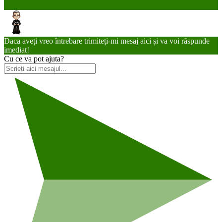
Daca aveți vreo întrebare trimiteți-mi mesaj aici și va voi răspunde
imediat!
Cu ce va pot ajuta?