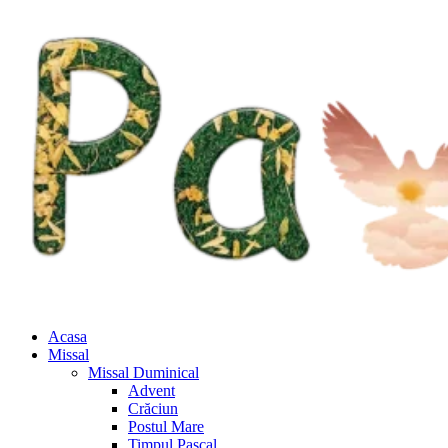
Acasa
Missal
Missal Duminical
Advent
Crăciun
Postul Mare
Timpul Pascal