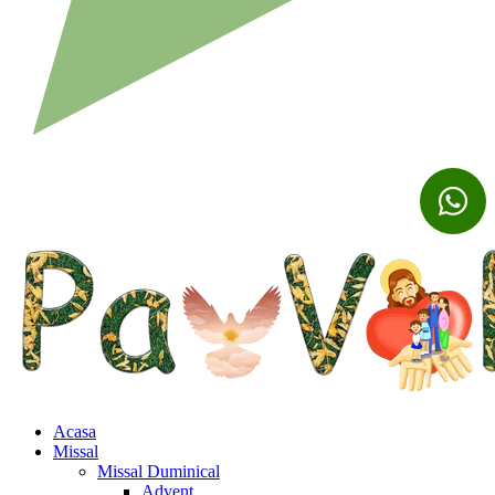
Acasa
Missal
Missal Duminical
Advent