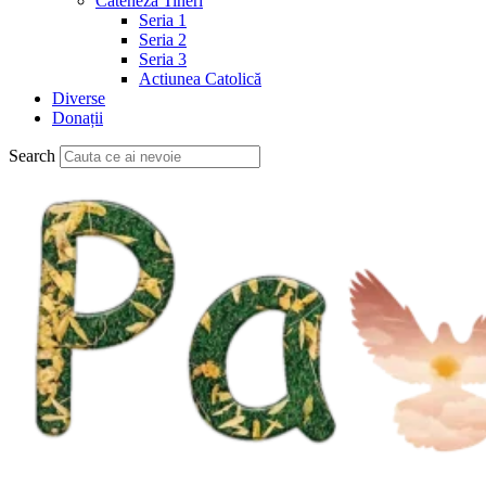
Cateheză Tineri
Seria 1
Seria 2
Seria 3
Actiunea Catolică
Diverse
Donații
Search