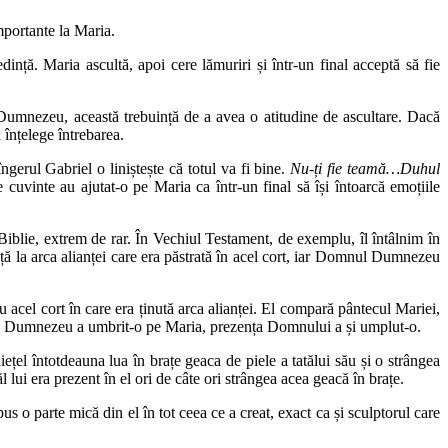
mportante la Maria.
dință. Maria ascultă, apoi cere lămuriri și într-un final acceptă să fie
 Dumnezeu, această trebuință de a avea o atitudine de ascultare. Dacă
 înțelege întrebarea.
îngerul Gabriel o liniștește că totul va fi bine.
Nu-ți fie teamă…Duhul
 cuvinte au ajutat-o pe Maria ca într-un final să își întoarcă emoțiile
 Biblie, extrem de rar. În Vechiul Testament, de exemplu, îl întâlnim în
nță la arca alianței care era păstrată în acel cort, iar Domnul Dumnezeu
acel cort în care era ținută arca alianței. El compară pântecul Mariei,
ea lui Dumnezeu a umbrit-o pe Maria, prezența Domnului a și umplut-o.
ețel întotdeauna lua în brațe geaca de piele a tatălui său și o strângea
l lui era prezent în el ori de câte ori strângea acea geacă în brațe.
s o parte mică din el în tot ceea ce a creat, exact ca și sculptorul care