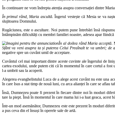
În continuare ne vom îndrepta atenția asupra conversației dintre Maria 
În primul rând, Maria ascultă
. Îngerul vestește că Mesia se va naște
slujitoarea Domnului.
Rugăciunea, este o ascultare. Noi putem pune întrebări însă răspunsu
întâmpinăm dificultăți cu membri familiei noastre, adesea apar fiindcă 
În al doilea rând Maria acceptă
. 
Sfânt va veni asupra ta și puterea Celui Preaînalt te va umbri; de 
negative spre un cuvânt umil de acceptare.
Cuvântul cel mai important dintre aceste cuvinte ale îngerului de liniș
cartea exodului, unde putem citi că în momentul în care cortul a fost u
l-a umbrit sau la acoperit.
Alegerea evanghelistului Luca de a alege acest cuvânt nu este una acci
în care Isus a stat timp de nouă luni, cu arca alianței în care se afla
Însă, Dumnezeu poate fi prezent în fiecare dintre noi în moduri diferit
tare la piept. Însă în momentul în care mama lui i-a luat geaca, acest băi
Într-un mod asemănător, Dumnezeu este este prezent în moduri diferi
a pus ceva din el însuși în operele sale de artă.