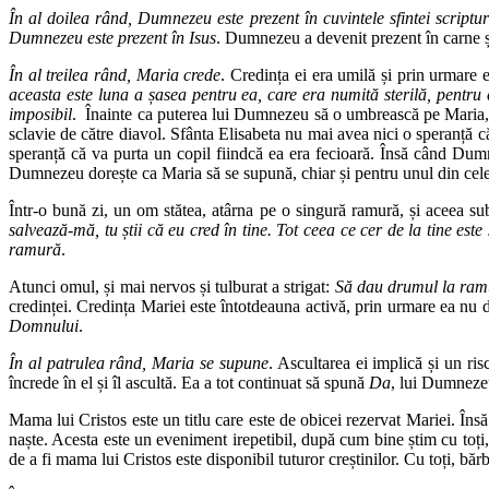
În al doilea rând, Dumnezeu este prezent în cuvintele sfintei scriptur
Dumnezeu este prezent în Isus
. Dumnezeu a devenit prezent în carne ș
În al treilea rând, Maria crede
. Credința ei era umilă și prin urmare 
aceasta este luna a șasea pentru ea, care era numită sterilă, pentr
imposibil
. Înainte ca puterea lui Dumnezeu să o umbrească pe Maria, lu
sclavie de către diavol. Sfânta Elisabeta nu mai avea nici o speranță c
speranță că va purta un copil fiindcă ea era fecioară. Însă când Dum
Dumnezeu dorește ca Maria să se supună, chiar și pentru unul din cele
Într-o bună zi, un om stătea, atârna pe o singură ramură, și aceea 
salvează-mă, tu știi că eu cred în tine. Tot ceea ce cer de la tine est
ramură
.
Atunci omul, și mai nervos și tulburat a strigat:
Să dau drumul la ramu
credinței. Credința Mariei este întotdeauna activă, prin urmare ea nu d
Domnului
.
În al patrulea rând, Maria se supune
. Ascultarea ei implică și un ri
încrede în el și îl ascultă. Ea a tot continuat să spună
Da
, lui Dumnezeu
Mama lui Cristos este un titlu care este de obicei rezervat Mariei. Însă 
naște. Acesta este un eveniment irepetibil, după cum bine știm cu toți, 
de a fi mama lui Cristos este disponibil tuturor creștinilor. Cu toți, bă