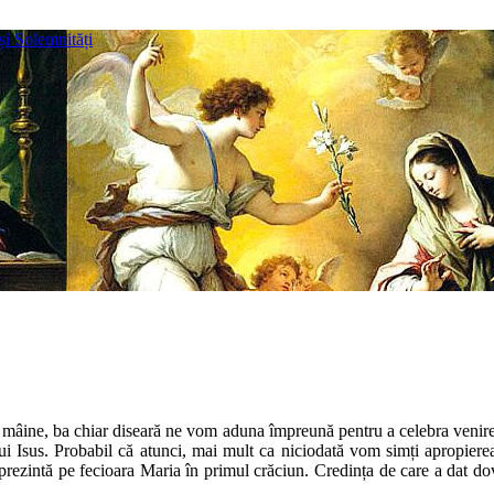
și Solemnități
ar mâine, ba chiar diseară ne vom aduna împreună pentru a celebra venir
i Isus. Probabil că atunci, mai mult ca niciodată vom simți apropiere
prezintă pe fecioara Maria în primul crăciun. Credința de care a dat dova