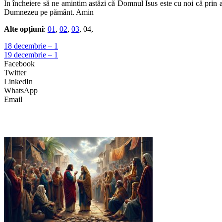
În încheiere să ne amintim astăzi că Domnul Isus este cu noi că prin a l
Dumnezeu pe pământ. Amin
Alte opțiuni
:
01
,
02
,
03
, 04,
18 decembrie – 1
19 decembrie – 1
Facebook
Twitter
LinkedIn
WhatsApp
Email