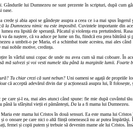
i
. Gândurile lui Dumnezeu ne sunt prezente în scripturi, după cum gându
i oase.
ea crede și abia apoi se gândește asupra a ceea ce i-a mai spus îngerul
u că la Dumnezeu nimic nu este imposibil
. Cuvintele importante din ac
mea era lipsită de speranță. Păcatul și violența era pretutindeni. Rasa 
ă va da naștere, că va aduce pe lume un fiu, fiindcă era prea bătrână și 
nezeu a umbrit-o pe Maria, el a schimbat toate acestea, mai ales când 
 mai nobile motive, credința.
subțire în vârful unui copac de unde nu avea cum să mai coboare. În a
e să mă salvezi și voi vesti numele tău până la marginile lumii. Foarte 
ră? Tu chiar crezi că sunt nebun?
Uni oameni se agață de propriile lor 
oar că acceptă adevărul divin dar și acționează asupra lui, îl folosește,
sc pe care și-l ea, mai ales atunci când spune: fie mie după cuvântul t
 până la sfârșitul vieții ei pământești,
Da
la a fi mama lui Dumnezeu.
Maria este mama lui Cristos în două sensuri. Ea este mama lui Cristos în s
și o onoare pe care nici o altă ființă omenească nu ar putea împărtăși. Îns
rbați, femei și copii putem și trebuie să devenim mame ale lui Cristos. În