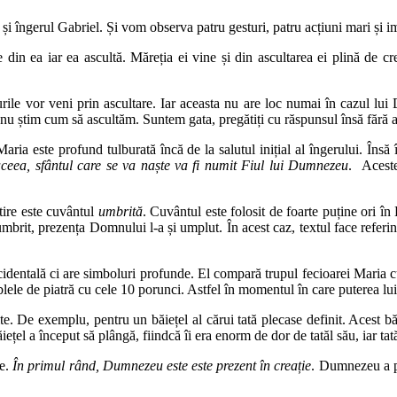
și îngerul Gabriel. Și vom observa patru gesturi, patru acțiuni mari și i
 din ea iar ea ascultă. Măreția ei vine și din ascultarea ei plină de cre
rile vor veni prin ascultare. Iar aceasta nu are loc numai în cazul lui
nu știm cum să ascultăm. Suntem gata, pregătiți cu răspunsul însă fără a
Maria este profund tulburată încă de la salutul inițial al îngerului. Însă 
aceea, sfântul care se va naște va fi numit Fiul lui Dumnezeu
. Aceste
tire este cuvântul
umbrită
. Cuvântul este folosit de foarte puține ori în
mbrit, prezența Domnului l-a și umplut. În acest caz, textul face referi
dentală ci are simboluri profunde. El compară trupul fecioarei Maria cu 
u tablele de piatră cu cele 10 porunci. Astfel în momentul în care puter
e. De exemplu, pentru un băiețel al cărui tată plecase definit. Acest băi
ețel a început să plângă, fiindcă îi era enorm de dor de tatăl său, iar tată
te.
În primul rând, Dumnezeu este este prezent în creație
. Dumnezeu a pu