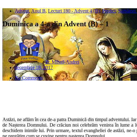
Advent
,
Anul B
,
Lecturi 180 - Advent 4 (B)
,
Predici
,
Sărbători 
Duminica a 4-a din Advent (B) – 1
Pr. Mihail-Andrei
decembrie 18, 2017
No Comments
Astăzi, ne aflăm în cea de-a patra Duminică din timpul adventului. I
de Nașterea Domnului. De crăciun noi celebrăm venirea în lume a lu
deschidem inimile lui. Prin urmare, textul evangheliei de astăzi, ne-o 
ne pregătim cum se cuvine pentru nașterea Domnului.