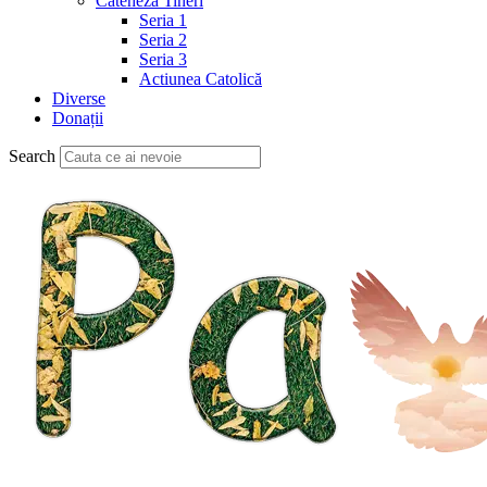
Cateheză Tineri
Seria 1
Seria 2
Seria 3
Actiunea Catolică
Diverse
Donații
Search