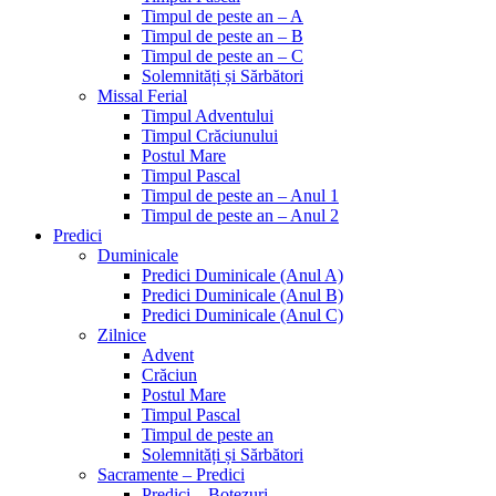
Timpul de peste an – A
Timpul de peste an – B
Timpul de peste an – C
Solemnități și Sărbători
Missal Ferial
Timpul Adventului
Timpul Crăciunului
Postul Mare
Timpul Pascal
Timpul de peste an – Anul 1
Timpul de peste an – Anul 2
Predici
Duminicale
Predici Duminicale (Anul A)
Predici Duminicale (Anul B)
Predici Duminicale (Anul C)
Zilnice
Advent
Crăciun
Postul Mare
Timpul Pascal
Timpul de peste an
Solemnități și Sărbători
Sacramente – Predici
Predici – Botezuri