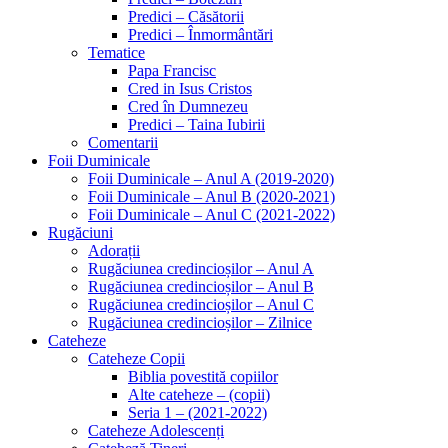
Predici – Căsătorii
Predici – Înmormântări
Tematice
Papa Francisc
Cred in Isus Cristos
Cred în Dumnezeu
Predici – Taina Iubirii
Comentarii
Foii Duminicale
Foii Duminicale – Anul A (2019-2020)
Foii Duminicale – Anul B (2020-2021)
Foii Duminicale – Anul C (2021-2022)
Rugăciuni
Adorații
Rugăciunea credincioșilor – Anul A
Rugăciunea credincioșilor – Anul B
Rugăciunea credincioșilor – Anul C
Rugăciunea credincioșilor – Zilnice
Cateheze
Cateheze Copii
Biblia povestită copiilor
Alte cateheze – (copii)
Seria 1 – (2021-2022)
Cateheze Adolescenți