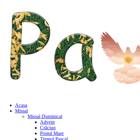
Acasa
Missal
Missal Duminical
Advent
Crăciun
Postul Mare
Timpul Pascal