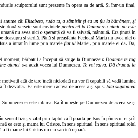
rile sculptorului sunt prezente în opera sa de artă. Și într-un final,
 și anume că:
Elisabeta, ruda ta, a zămislit şi ea un fiu la bătrânețe, şi
este două versete sunt cuvintele
pentru că la Dumnezeu nimic nu este
umană nu avea nici o speranță că va fi salvată, mântuită. Era ținută în
pe deasupra și sterilă. Până și preasfânta Fecioară Maria nu avea nici o
Isus a intrat în lume prin marele
fiat-ul
Mariei, prin marele ei da. Da,
cel moment, bărbatul a început să strige la Dumnezeu:
Doamne te rog
bine atunci
, s-a auzit vocea lui Dumnezeu.
Te voi salva. Dă drumul la
motivații atât de tare încât niciodată nu vor fi capabili să vadă lumina
 și îl dezvoltă. Ea este mereu activă de aceea a și spus:
Iată slujitoarea
ău. Supunerea ei este iubirea. Ea îl iubește pe Dumnezeu de aceea se și
ensul fizic, vizibil prin faptul că îl poartă pe Isus în pântecul ei și îl
ă ea este și mama lui Cristos, în sens spiritual. În sens spiritual rolul
să a fi mame lui Cristos nu e o sarcină ușoară.