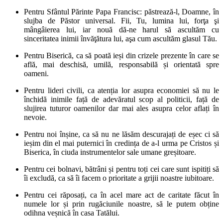
Pentru Sfântul Părinte Papa Francisc: păstrează-l, Doamne, în
slujba de Păstor universal. Fii, Tu, lumina lui, forţa şi
mângâierea lui, iar nouă dă-ne harul să ascultăm cu
sinceritatea inimii învăţătura lui, aşa cum ascultăm glasul Tău.
Pentru Biserică, ca să poată ieși din crizele prezente în care se
află, mai deschisă, umilă, responsabilă și orientată spre
oameni.
Pentru lideri civili, ca atenția lor asupra economiei să nu le
închidă inimile față de adevăratul scop al politicii, față de
slujirea tuturor oamenilor dar mai ales asupra celor aflați în
nevoie.
Pentru noi înșine, ca să nu ne lăsăm descurajați de eșec ci să
ieșim din el mai puternici în credința de a-l urma pe Cristos și
Biserica, în ciuda instrumentelor sale umane greșitoare.
Pentru cei bolnavi, bătrâni și pentru toți cei care sunt ispitiți să
îi excludă, ca să îi facem o prioritate a grijii noastre iubitoare.
Pentru cei răposați, ca în acel mare act de caritate făcut în
numele lor și prin rugăciunile noastre, să le putem obține
odihna veșnică în casa Tatălui.