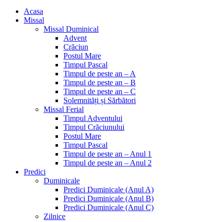
Acasa
Missal
Missal Duminical
Advent
Crăciun
Postul Mare
Timpul Pascal
Timpul de peste an – A
Timpul de peste an – B
Timpul de peste an – C
Solemnități și Sărbători
Missal Ferial
Timpul Adventului
Timpul Crăciunului
Postul Mare
Timpul Pascal
Timpul de peste an – Anul 1
Timpul de peste an – Anul 2
Predici
Duminicale
Predici Duminicale (Anul A)
Predici Duminicale (Anul B)
Predici Duminicale (Anul C)
Zilnice