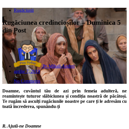
Rugăciunii
Rugăciunea credincioșilor – Duminica 5
din Post
Pr. Mihail-Andrei
aprilie 7, 2019
No Comments
Doamne, cuvântul tău de azi prin femeia adulteră, ne
reamintește tuturor slăbiciunea și condiția noastră de păcătoși.
Te rugăm să asculți rugăciunile noastre pe care ți le adresăm cu
toată încrederea, spunându-ți
R. Ajută-ne Doamne