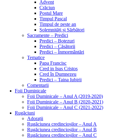
Advent
Crăciun
Postul Mare
Timpul Pascal
Timpul de peste an
Solemnități și Sărbători
Sacramente – Predici
Predici – Botezuri
Predici – Căsătorii
Predici – Înmormântări
Tematice
Papa Francisc
Cred in Isus Cristos
Cred în Dumnezeu
Predici – Taina Iubirii
Comentarii
Foii Duminicale
Foii Duminicale – Anul A (2019-2020)
Foii Duminicale – Anul B (2020-2021)
Foii Duminicale – Anul C (2021-2022)
Rugăciuni
Adorații
Rugăciunea credincioșilor – Anul A
Rugăciunea credincioșilor – Anul B
Rugăciunea credincioșilor – Anul C