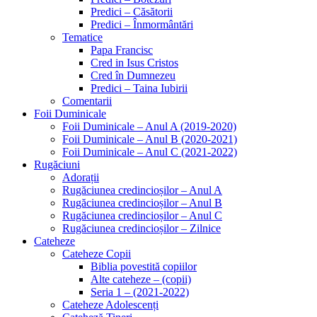
Predici – Căsătorii
Predici – Înmormântări
Tematice
Papa Francisc
Cred in Isus Cristos
Cred în Dumnezeu
Predici – Taina Iubirii
Comentarii
Foii Duminicale
Foii Duminicale – Anul A (2019-2020)
Foii Duminicale – Anul B (2020-2021)
Foii Duminicale – Anul C (2021-2022)
Rugăciuni
Adorații
Rugăciunea credincioșilor – Anul A
Rugăciunea credincioșilor – Anul B
Rugăciunea credincioșilor – Anul C
Rugăciunea credincioșilor – Zilnice
Cateheze
Cateheze Copii
Biblia povestită copiilor
Alte cateheze – (copii)
Seria 1 – (2021-2022)
Cateheze Adolescenți