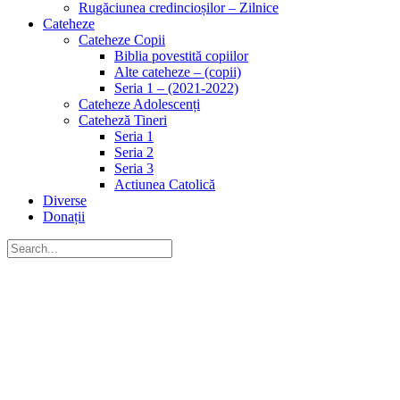
Rugăciunea credincioșilor – Zilnice
Cateheze
Cateheze Copii
Biblia povestită copiilor
Alte cateheze – (copii)
Seria 1 – (2021-2022)
Cateheze Adolescenți
Cateheză Tineri
Seria 1
Seria 2
Seria 3
Actiunea Catolică
Diverse
Donații