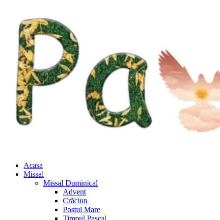
Acasa
Missal
Missal Duminical
Advent
Crăciun
Postul Mare
Timpul Pascal