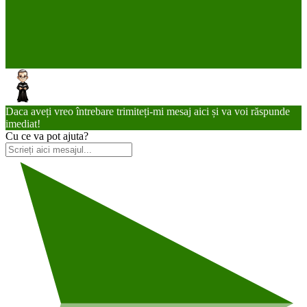
Daca aveți vreo întrebare trimiteți-mi mesaj aici și va voi răspunde
imediat!
Cu ce va pot ajuta?