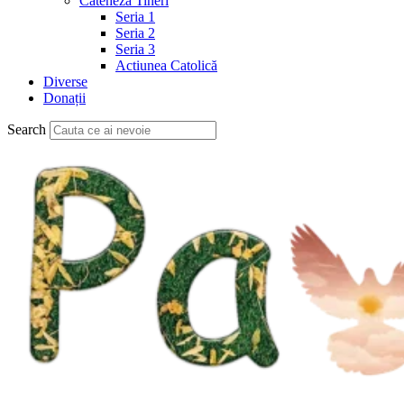
Cateheză Tineri
Seria 1
Seria 2
Seria 3
Actiunea Catolică
Diverse
Donații
Search