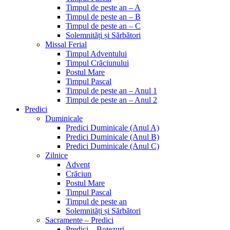
Timpul de peste an – A
Timpul de peste an – B
Timpul de peste an – C
Solemnități și Sărbători
Missal Ferial
Timpul Adventului
Timpul Crăciunului
Postul Mare
Timpul Pascal
Timpul de peste an – Anul 1
Timpul de peste an – Anul 2
Predici
Duminicale
Predici Duminicale (Anul A)
Predici Duminicale (Anul B)
Predici Duminicale (Anul C)
Zilnice
Advent
Crăciun
Postul Mare
Timpul Pascal
Timpul de peste an
Solemnități și Sărbători
Sacramente – Predici
Predici – Botezuri