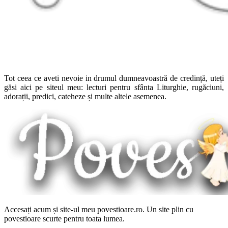
Tot ceea ce aveti nevoie in drumul dumneavoastră de credință, uteți
găsi aici pe siteul meu: lecturi pentru sfânta Liturghie, rugăciuni,
adorații, predici, cateheze și multe altele asemenea.
Accesați acum și site-ul meu povestioare.ro. Un site plin cu
povestioare scurte pentru toata lumea.