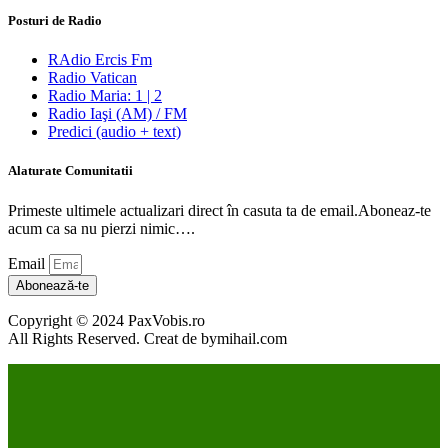
Posturi de Radio
RAdio Ercis Fm
Radio Vatican
Radio Maria: 1 | 2
Radio Iaşi (AM) / FM
Predici (audio + text)
Alaturate Comunitatii
Primeste ultimele actualizari direct în casuta ta de email.Aboneaz-te
acum ca sa nu pierzi nimic….
Email
Abonează-te
Copyright © 2024 PaxVobis.ro
All Rights Reserved. Creat de bymihail.com