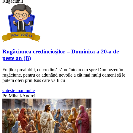
Rugăciunii
Rugăciunea credincioșilor – Duminica a 20-a de
peste an (B)
Fraților preaiubiți, cu credință să ne întoarcem spre Dumnezeu în
rugăciune, pentru ca adunând nevoile a cât mai mulți oameni să le
putem oferi prin Isus care va fi cu
Citeste mai multe
Pr. Mihail-Andrei