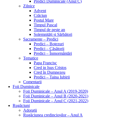
Predici Duminicale (Anul C)
Zilnice
Advent
Crăciun
Postul Mare
Timpul Pascal
Timpul de peste an
Solemnități și Sărbători
Sacramente – Predici
Predici – Botezuri
Predici – Căsătorii
Predici – Înmormântări
Tematice
Papa Francisc
Cred in Isus Cristos
Cred în Dumnezeu
Predici – Taina Iubirii
Comentarii
Foii Duminicale
Foii Duminicale – Anul A (2019-2020)
Foii Duminicale – Anul B (2020-2021)
Foii Duminicale – Anul C (2021-2022)
Rugăciuni
Adorații
Rugăciunea credincioșilor – Anul A