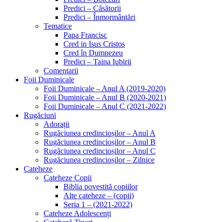
Predici – Căsătorii
Predici – Înmormântări
Tematice
Papa Francisc
Cred in Isus Cristos
Cred în Dumnezeu
Predici – Taina Iubirii
Comentarii
Foii Duminicale
Foii Duminicale – Anul A (2019-2020)
Foii Duminicale – Anul B (2020-2021)
Foii Duminicale – Anul C (2021-2022)
Rugăciuni
Adorații
Rugăciunea credincioșilor – Anul A
Rugăciunea credincioșilor – Anul B
Rugăciunea credincioșilor – Anul C
Rugăciunea credincioșilor – Zilnice
Cateheze
Cateheze Copii
Biblia povestită copiilor
Alte cateheze – (copii)
Seria 1 – (2021-2022)
Cateheze Adolescenți