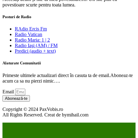
povestioare scurte pentru toata lumea.
Posturi de Radio
RAdio Ercis Fm
Radio Vatican
Radio Maria: 1 | 2
Radio Iaşi (AM) / FM
Predici (audio + text)
Alaturate Comunitatii
Primeste ultimele actualizari direct în casuta ta de email.Aboneaz-te
acum ca sa nu pierzi nimic….
Email
Abonează-te
Copyright © 2024 PaxVobis.ro
All Rights Reserved. Creat de bymihail.com