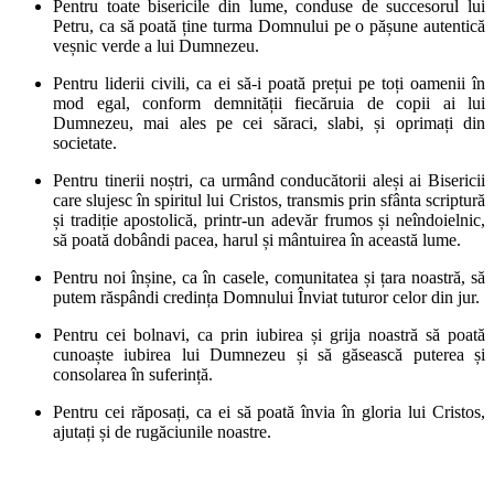
Pentru toate bisericile din lume, conduse de succesorul lui
Petru, ca să poată ține turma Domnului pe o pășune autentică
veșnic verde a lui Dumnezeu.
Pentru liderii civili, ca ei să-i poată prețui pe toți oamenii în
mod egal, conform demnității fiecăruia de copii ai lui
Dumnezeu, mai ales pe cei săraci, slabi, și oprimați din
societate.
Pentru tinerii noștri, ca urmând conducătorii aleși ai Bisericii
care slujesc în spiritul lui Cristos, transmis prin sfânta scriptură
și tradiție apostolică, printr-un adevăr frumos și neîndoielnic,
să poată dobândi pacea, harul și mântuirea în această lume.
Pentru noi înșine, ca în casele, comunitatea și țara noastră, să
putem răspândi credința Domnului Înviat tuturor celor din jur.
Pentru cei bolnavi, ca prin iubirea și grija noastră să poată
cunoaște iubirea lui Dumnezeu și să găsească puterea și
consolarea în suferință.
Pentru cei răposați, ca ei să poată învia în gloria lui Cristos,
ajutați și de rugăciunile noastre.