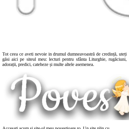
Tot ceea ce aveti nevoie in drumul dumneavoastră de credință, uteți
găsi aici pe siteul meu: lecturi pentru sfânta Liturghie, rugăciuni,
adorații, predici, cateheze și multe altele asemenea.
Accesați acum și site-ul meu povestioare.ro. Un site plin cu