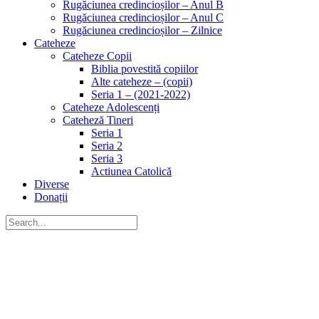
Rugăciunea credincioșilor – Anul B
Rugăciunea credincioșilor – Anul C
Rugăciunea credincioșilor – Zilnice
Cateheze
Cateheze Copii
Biblia povestită copiilor
Alte cateheze – (copii)
Seria 1 – (2021-2022)
Cateheze Adolescenți
Cateheză Tineri
Seria 1
Seria 2
Seria 3
Actiunea Catolică
Diverse
Donații