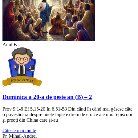
Anul B
Duminica a 20-a de peste an (B) – 2
Prov 9,1-6 Ef 5,15-20 In 6,51-58 Din când în când mai găsesc câte
o povestioară despre unele fapte extrem de eroice ale unor episcopi
și preoți din China care și-au
Citeste mai multe
Pr. Mihail-Andrei