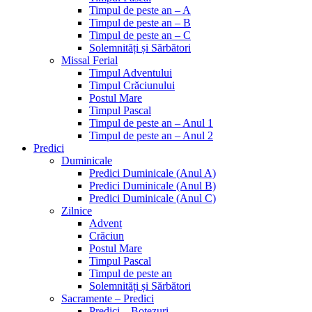
Timpul de peste an – A
Timpul de peste an – B
Timpul de peste an – C
Solemnități și Sărbători
Missal Ferial
Timpul Adventului
Timpul Crăciunului
Postul Mare
Timpul Pascal
Timpul de peste an – Anul 1
Timpul de peste an – Anul 2
Predici
Duminicale
Predici Duminicale (Anul A)
Predici Duminicale (Anul B)
Predici Duminicale (Anul C)
Zilnice
Advent
Crăciun
Postul Mare
Timpul Pascal
Timpul de peste an
Solemnități și Sărbători
Sacramente – Predici
Predici – Botezuri