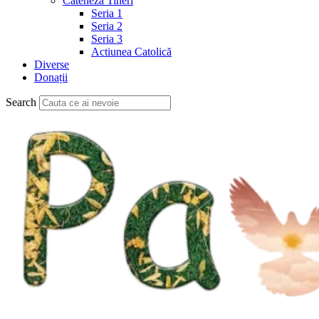
Cateheză Tineri
Seria 1
Seria 2
Seria 3
Actiunea Catolică
Diverse
Donații
Search