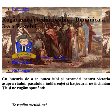
Rugăciunii
Rugăciunea credincioșilor – Duminica a
3-a a Paştelui
Pr. Mihail-Andrei
mai 4, 2019
No Comments
Cu bucuria de a te putea iubi și preamări pentru victoria
asupra răului, păcatului, indiferenței și batjocurii, ne închinăm
Ție și ne rugăm spunând:
Te rugăm ascultă-ne!