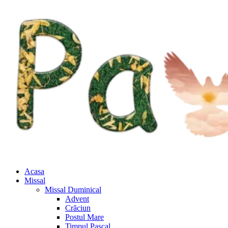
Acasa
Missal
Missal Duminical
Advent
Crăciun
Postul Mare
Timpul Pascal