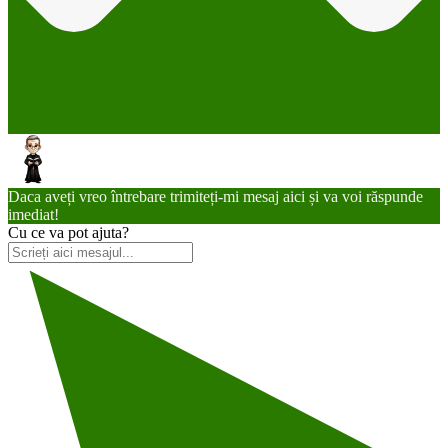
Daca aveți vreo întrebare trimiteți-mi mesaj aici și va voi răspunde
imediat!
Cu ce va pot ajuta?