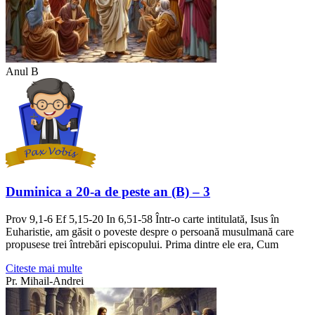
Anul B
Duminica a 20-a de peste an (B) – 3
Prov 9,1-6 Ef 5,15-20 In 6,51-58 Într-o carte intitulată, Isus în
Euharistie, am găsit o poveste despre o persoană musulmană care
propusese trei întrebări episcopului. Prima dintre ele era, Cum
Citeste mai multe
Pr. Mihail-Andrei