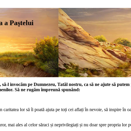
 a Paştelui
noi, să-l invocăm pe Dumnezeu, Tatăl nostru, ca să ne ajute să pute
r oamenilor. Să ne rugăm împreună spunând:
 caritatea lor să îi poată ajuta pe toți cei aflați în nevoie, să inspire în 
uror, mai ales al celor săraci și neprivilegiați și nu doar spre propria lor p