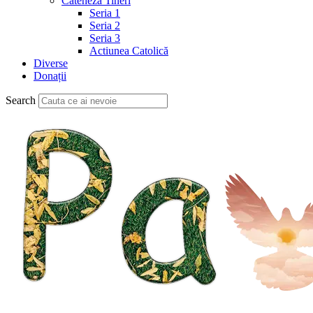
Cateheză Tineri
Seria 1
Seria 2
Seria 3
Actiunea Catolică
Diverse
Donații
Search