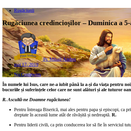
Rugăciunii
Rugăciunea credincioșilor – Duminica a 5-a
Pr. Mihail-Andrei
mai 17, 2019
No Comments
În numele lui Isus, care ne-a iubit până la a-și da viața pentru 
bucuriile și suferințele celor care ne sunt alături și ale tuturo
R. Ascultă-ne Doamne rugăciunea!
Pentru întreaga Biserică, mai ales pentru papa și episcopi, ca prin
dreptate în această lume atât de răvășită și nedreaptă.
R.
Pentru liderii civili, ca prin conducerea lor să fie în serviciul tut