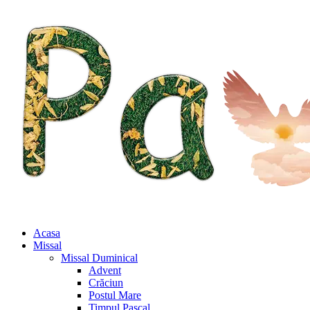
Acasa
Missal
Missal Duminical
Advent
Crăciun
Postul Mare
Timpul Pascal