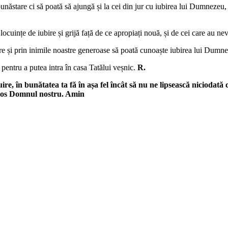
bunăstare ci să poată să ajungă și la cei din jur cu iubirea lui Dumnezeu, 
ocuințe de iubire și grijă față de ce apropiați nouă, și de cei care au ne
toare și prin inimile noastre generoase să poată cunoaște iubirea lui Dumn
or pentru a putea intra în casa Tatălui veșnic.
R.
 în bunătatea ta fă în așa fel încât să nu ne lipsească niciodată c
istos Domnul nostru. Amin