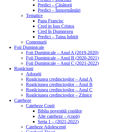
Predici – Căsătorii
Predici – Înmormântări
Tematice
Papa Francisc
Cred in Isus Cristos
Cred în Dumnezeu
Predici – Taina Iubirii
Comentarii
Foii Duminicale
Foii Duminicale – Anul A (2019-2020)
Foii Duminicale – Anul B (2020-2021)
Foii Duminicale – Anul C (2021-2022)
Rugăciuni
Adorații
Rugăciunea credincioșilor – Anul A
Rugăciunea credincioșilor – Anul B
Rugăciunea credincioșilor – Anul C
Rugăciunea credincioșilor – Zilnice
Cateheze
Cateheze Copii
Biblia povestită copiilor
Alte cateheze – (copii)
Seria 1 – (2021-2022)
Cateheze Adolescenți