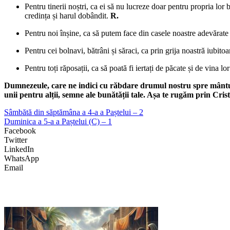
Pentru tinerii noștri, ca ei să nu lucreze doar pentru propria lor 
credința și harul dobândit.
R.
Pentru noi înșine, ca să putem face din casele noastre adevărate l
Pentru cei bolnavi, bătrâni și săraci, ca prin grija noastră iubi
Pentru toți răposații, ca să poată fi iertați de păcate și de vina l
Dumnezeule, care ne indici cu răbdare drumul nostru spre mântuire,
unii pentru alții, semne ale bunătății tale. Așa te rugăm prin Cr
Sâmbătă din săptămâna a 4-a a Paștelui – 2
Duminica a 5-a a Paștelui (C) – 1
Facebook
Twitter
LinkedIn
WhatsApp
Email