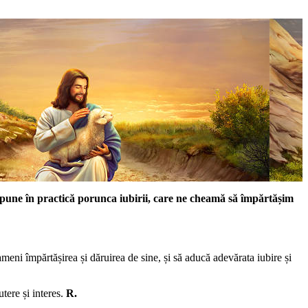
m pune în practică porunca iubirii, care ne cheamă să împărtășim
oameni împărtășirea și dăruirea de sine, și să aducă adevărata iubire și
utere și interes.
R.