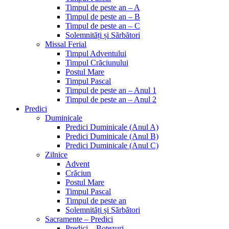
Timpul de peste an – A
Timpul de peste an – B
Timpul de peste an – C
Solemnități și Sărbători
Missal Ferial
Timpul Adventului
Timpul Crăciunului
Postul Mare
Timpul Pascal
Timpul de peste an – Anul 1
Timpul de peste an – Anul 2
Predici
Duminicale
Predici Duminicale (Anul A)
Predici Duminicale (Anul B)
Predici Duminicale (Anul C)
Zilnice
Advent
Crăciun
Postul Mare
Timpul Pascal
Timpul de peste an
Solemnități și Sărbători
Sacramente – Predici
Predici – Botezuri