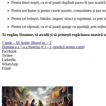
Pentru tineri noștri, ca ei să poată răspândi pacea în țara noastr
Pentru noi înșine și pentru casele noastre, comunitatea și țara no
Pentru cei bolnavi, bătrâni, singuri, săraci și suprimați, ca prin i
Pentru cei răposați, ca ei să poată ajunge cu ușurință, prin mijloc
Te rugăm, Doamne, să asculți și să primești rugăciunea noastră umi
1 iunie – Sf. Iustin, filozof m. – 2
Duminica a 7-a a Paștelui (C) – 1 (predică pentru copii)
Facebook
Twitter
LinkedIn
WhatsApp
Email