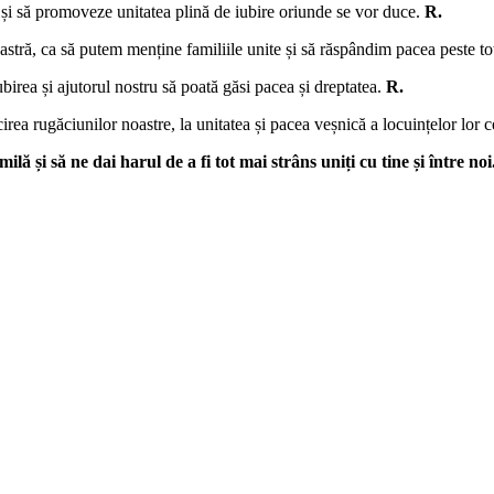
ă și să promoveze unitatea plină de iubire oriunde se vor duce.
R.
astră, ca să putem menține familiile unite și să răspândim pacea peste tot
ubirea și ajutorul nostru să poată găsi pacea și dreptatea.
R.
irea rugăciunilor noastre, la unitatea și pacea veșnică a locuințelor lor ce
lă și să ne dai harul de a fi tot mai strâns uniți cu tine și între 