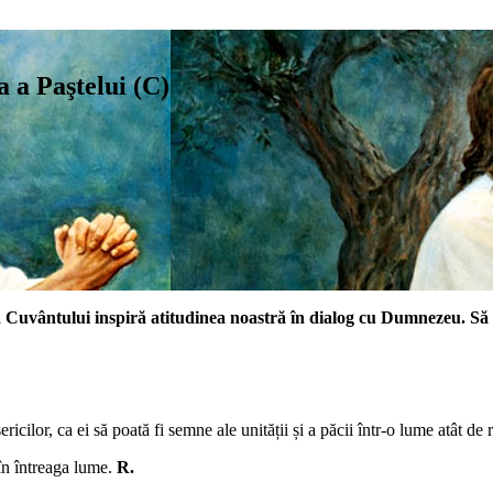
 a Paştelui (C)
gia Cuvântului inspiră atitudinea noastră în dialog cu Dumnezeu. S
ricilor, ca ei să poată fi semne ale unității și a păcii într-o lume atât de 
 în întreaga lume.
R.