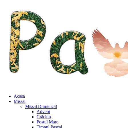
Acasa
Missal
Missal Duminical
Advent
Crăciun
Postul Mare
Timpul Pascal