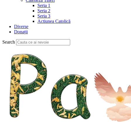
Cateheză Tineri
Seria 1
Seria 2
Seria 3
Actiunea Catolică
Diverse
Donații
Search