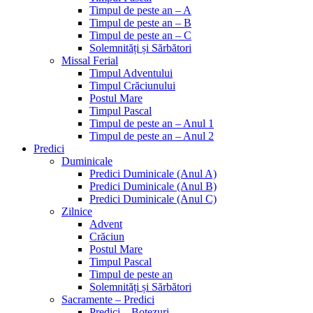
Timpul de peste an – A
Timpul de peste an – B
Timpul de peste an – C
Solemnități și Sărbători
Missal Ferial
Timpul Adventului
Timpul Crăciunului
Postul Mare
Timpul Pascal
Timpul de peste an – Anul 1
Timpul de peste an – Anul 2
Predici
Duminicale
Predici Duminicale (Anul A)
Predici Duminicale (Anul B)
Predici Duminicale (Anul C)
Zilnice
Advent
Crăciun
Postul Mare
Timpul Pascal
Timpul de peste an
Solemnități și Sărbători
Sacramente – Predici
Predici – Botezuri