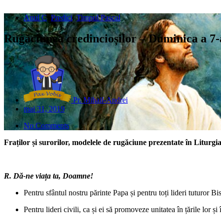
Anul C
,
Predici
,
Timpul Pascal
Rugăciunea credincioșilor – Duminica a 7-a
Pr. Mihail-Andrei
mai 31, 2019
No Comments
Fraților și surorilor, modelele de rugăciune prezentate în Litur
R. Dă-ne viața ta, Doamne!
Pentru sfântul nostru părinte Papa și pentru toți lideri tuturor Bise
Pentru lideri civili, ca și ei să promoveze unitatea în țările lor și