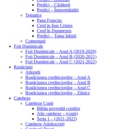
Predici – Căsătorii
Predici – Înmormântări
Tematice
Papa Francisc
Cred in Isus Cristos
Cred în Dumnezeu
Predici – Taina Iubirii
Comentarii
Foii Duminicale
Foii Duminicale – Anul A (2019-2020)
Foii Duminicale – Anul B (2020-2021)
Foii Duminicale – Anul C (2021-2022)
Rugăciuni
Adorații
Rugăciunea credincioșilor – Anul A
Rugăciunea credincioșilor – Anul B
Rugăciunea credincioșilor – Anul C
Rugăciunea credincioșilor – Zilnice
Cateheze
Cateheze Copii
Biblia povestită copiilor
Alte cateheze – (copii)
Seria 1 – (2021-2022)
Cateheze Adolescenți