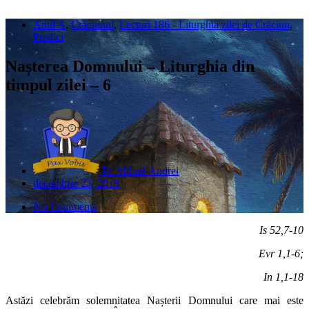
Anul A
,
Crăciunul
,
Lecturi 186 - Liturghia zilei de Crăciun
,
Predici
Nașterea Domnului – Liturghia din
timpul zilei – 6
Pr. Mihail-Andrei
decembrie 23, 2019
No Comments
Is 52,7-10
Evr 1,1-6;
In 1,1-18
Astăzi celebrăm solemnitatea Nașterii Domnului care mai este