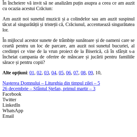
În încheiere vă invit să ne analizăm puțin asupra a ceea ce am auzit
cu ocazia acestui Crăciun:
Am auzit noi sunetul muzicii și a colindelor sau am auzit suspinul
tăcut al singurătății și tristeții că, Crăciunul, accentuează singurătatea
lor.
În mijlocul acestor sunete de trâmbițe sunătoare și de oameni care se
ceartă pentru un loc de parcare, am auzit noi sunetul bucuriei, al
credinței ce vine de la vrun proiect de la Biserică, că în sfârșit s-a
încheiat campania de oferire de mâncare și jucării pentru familiile
sărace și pentru copii?
Alte opțiuni
:
01
,
02
,
03
,
04
,
05
,
06
,
07
,
08
,
09
, 10,
Nașterea Domnului – Liturghia din timpul zilei – 5
26 decembrie – Sfântul Ștefan, primul martir – 3
Facebook
Twitter
LinkedIn
WhatsApp
Email