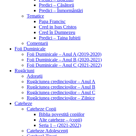
Predici – Căsătorii
Predici – Înmormântări
Tematice
Papa Francisc
Cred in Isus Cristos
Cred în Dumnezeu
Predici – Taina Iubirii
Comentarii
Foii Duminicale
Foii Duminicale – Anul A (2019-2020)
Foii Duminicale – Anul B (2020-2021)
Foii Duminicale – Anul C (2021-2022)
Rugăciuni
Adorații
Rugăciunea credincioșilor – Anul A
Rugăciunea credincioșilor – Anul B
Rugăciunea credincioșilor – Anul C
Rugăciunea credincioșilor – Zilnice
Cateheze
Cateheze Copii
Biblia povestită copiilor
Alte cateheze – (copii)
Seria 1 – (2021-2022)
Cateheze Adolescenți