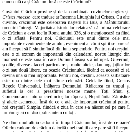
cunoscută ca și Crăciun. Însă ce este Crăciunul?
Cuvântul Crăciun provine și de la combinația cuvintelor englezești
Cristes maesse
care traduse ar însemna Liturghia lui Cristos. Cu alte
cuvinte, crăciunul este celebrarea nașterii lui Isus, a Mântuitorului
omenirii întregi. Majoritatea istoricilor relatează că prima celebrare
de Crăciun a avut loc în Roma anului 336, și o menționează ca fiind
o zi sfântă. Pentru noi, Crăciunul este unul dintre cele mai
importante evenimente ale anului, eveniment al cărui spirit se pare că
am început să îl simțim încă din luna septembrie. Pentru noi creștini,
este o zi extrem de importantă din calendarul nostru liturgic din
moment ce este ziua în care Domnul însuși s-a întrupat. Guvernul,
școlile, diverse afaceri particulare și multe altele, dau angajaților lor
o zi sau două libere, cu ocazia Crăciunului, făcând ca această zi să
devină una și mai importantă. Pentru noi, creștini, această sărbătoare
este una dintre cele mai sfinte celebrări. Celelalte fiind, Cristos
Regele Universului, Înălțarea Domnului, Ridicarea cu trupul și
sufletul la cer a preasfintei noastre mame, Toți Sfinți și
Comemorarea tuturor credincioșilor răposați, Neprihănita Zămislire
și altele asemenea. Însă de ce e atât de important crăciunul pentru
noi creștini? Simplu, fiindcă e ziua în care s-a născut cel pe care îl
urmăm și ai cui discipoli suntem cu toți.
Ne dăm unul altuia cadouri în timpul Crăciunului, însă de ce oare?
Oferim cadouri de crăciun datorită unei tradiții care pare să fi început