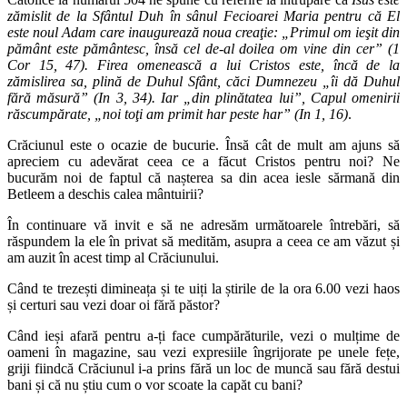
zămislit de la Sfântul Duh în sânul Fecioarei Maria pentru că El
este noul Adam care inaugurează noua creaţie: „Primul om ieşit din
pământ este pământesc, însă cel de-al doilea om vine din cer” (1
Cor 15, 47). Firea omenească a lui Cristos este, încă de la
zămislirea sa, plină de Duhul Sfânt, căci Dumnezeu „îi dă Duhul
fără măsură” (In 3, 34). Iar „din plinătatea lui”, Capul omenirii
răscumpărate, „noi toţi am primit har peste har” (In 1, 16)
.
Crăciunul este o ocazie de bucurie. Însă cât de mult am ajuns să
apreciem cu adevărat ceea ce a făcut Cristos pentru noi? Ne
bucurăm noi de faptul că nașterea sa din acea iesle sărmană din
Betleem a deschis calea mântuirii?
În continuare vă invit e să ne adresăm următoarele întrebări, să
răspundem la ele în privat să medităm, asupra a ceea ce am văzut și
am auzit în acest timp al Crăciunului.
Când te trezești dimineața și te uiți la știrile de la ora 6.00 vezi haos
și certuri sau vezi doar oi fără păstor?
Când ieși afară pentru a-ți face cumpărăturile, vezi o mulțime de
oameni în magazine, sau vezi expresiile îngrijorate pe unele fețe,
griji fiindcă Crăciunul i-a prins fără un loc de muncă sau fără destui
bani și că nu știu cum o vor scoate la capăt cu bani?