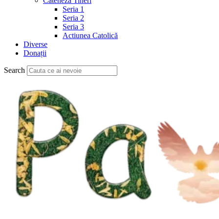
Cateheză Tineri
Seria 1
Seria 2
Seria 3
Actiunea Catolică
Diverse
Donații
Search