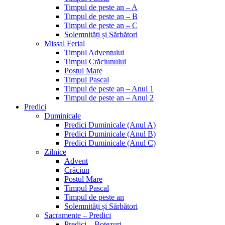
Timpul de peste an – A
Timpul de peste an – B
Timpul de peste an – C
Solemnități și Sărbători
Missal Ferial
Timpul Adventului
Timpul Crăciunului
Postul Mare
Timpul Pascal
Timpul de peste an – Anul 1
Timpul de peste an – Anul 2
Predici
Duminicale
Predici Duminicale (Anul A)
Predici Duminicale (Anul B)
Predici Duminicale (Anul C)
Zilnice
Advent
Crăciun
Postul Mare
Timpul Pascal
Timpul de peste an
Solemnități și Sărbători
Sacramente – Predici
Predici – Botezuri