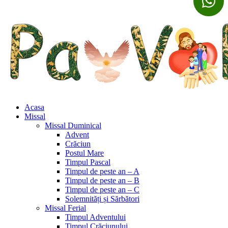
Acasa
Missal
Missal Duminical
Advent
Crăciun
Postul Mare
Timpul Pascal
Timpul de peste an – A
Timpul de peste an – B
Timpul de peste an – C
Solemnități și Sărbători
Missal Ferial
Timpul Adventului
Timpul Crăciunului