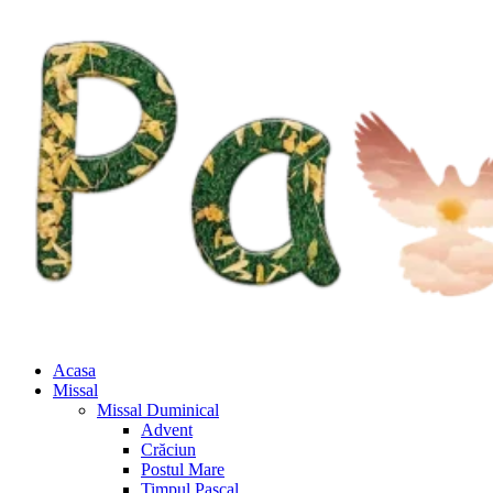
Acasa
Missal
Missal Duminical
Advent
Crăciun
Postul Mare
Timpul Pascal