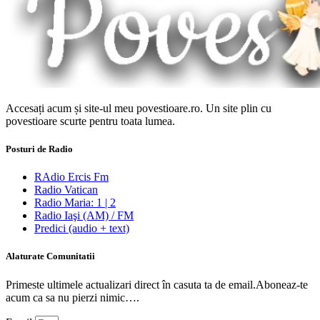
Accesați acum și site-ul meu povestioare.ro. Un site plin cu
povestioare scurte pentru toata lumea.
Posturi de Radio
RAdio Ercis Fm
Radio Vatican
Radio Maria: 1 | 2
Radio Iaşi (AM) / FM
Predici (audio + text)
Alaturate Comunitatii
Primeste ultimele actualizari direct în casuta ta de email.Aboneaz-te
acum ca sa nu pierzi nimic….