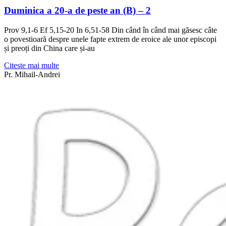
Duminica a 20-a de peste an (B) – 2
Prov 9,1-6 Ef 5,15-20 In 6,51-58 Din când în când mai găsesc câte
o povestioară despre unele fapte extrem de eroice ale unor episcopi
și preoți din China care și-au
Citeste mai multe
Pr. Mihail-Andrei