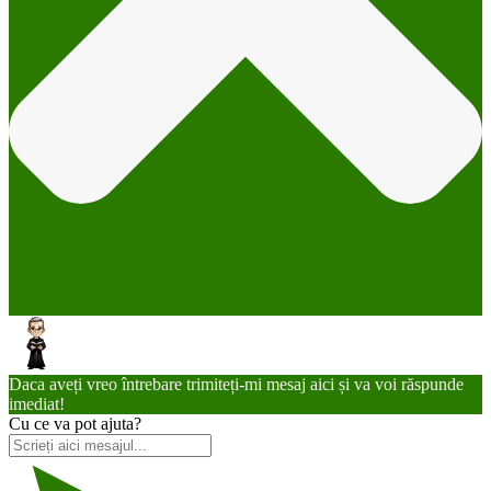
Daca aveți vreo întrebare trimiteți-mi mesaj aici și va voi răspunde
imediat!
Cu ce va pot ajuta?