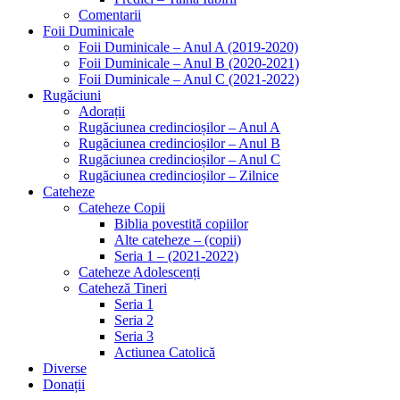
Comentarii
Foii Duminicale
Foii Duminicale – Anul A (2019-2020)
Foii Duminicale – Anul B (2020-2021)
Foii Duminicale – Anul C (2021-2022)
Rugăciuni
Adorații
Rugăciunea credincioșilor – Anul A
Rugăciunea credincioșilor – Anul B
Rugăciunea credincioșilor – Anul C
Rugăciunea credincioșilor – Zilnice
Cateheze
Cateheze Copii
Biblia povestită copiilor
Alte cateheze – (copii)
Seria 1 – (2021-2022)
Cateheze Adolescenți
Cateheză Tineri
Seria 1
Seria 2
Seria 3
Actiunea Catolică
Diverse
Donații