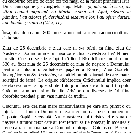
cu cadourile oferite de către cei trei magi de la răsărit pruncului Isus.
După cum spune și evanghelia după Matei,
Şi, intrând în casă, au
văzut copilul împreună cu Maria, mama lui. Apoi, căzând la
pământ, l-au adorat şi, deschizând tezaurele lor, i-au oferit daruri:
aur, tămâie şi smirnă (Mt 2, 11).
Însă, abia după anii 1800 lumea a început să ofere cadouri mult mai
elaborate.
Ziua de 25 decembrie e ziua care ni s-a oferit ca fiind ziua de
Naștere a Domnului nostru. Însă oare chiar aceasta să fie? Nimeni
nu știe. Ceea ce se știe e faptul că lideri Bisericii creștine din anul
336 au fixat ziua de 25 decembrie ca ziua de naștere a Domnului,
pentru a înlocui o sărbătoare păgână a Romei, Ziua Soarelui
Învingător, sau
Sol Invinctus
, sau altfel numit saturnaliile care marca
solstițiul de iarnă. La origine sărbătoarea Crăciunului implica doar
celebrarea unei simple sfinte Liturghii însă de-a lungul timpului
Crăciunul a înlocuit și multe alte sărbători din diverse alte țări, fiind
absorbite totodată și un vast număr de tradiții.
Crăciunul este cea mai mare binecuvântare pe care am primit-o cu
toți. Iar asta fiindcă Dumnezeu ne-a oferit un dar pe care nimeni nu
îl poate răsplăti vreodată. Nu e nașterea lui Cristos ci e ziua de
naștere a tuturor celor care au fost fericiți să fie botezați în moartea și
învierea răscumpărătoare a Domnului întrupat. Catehismul Bisericii
Catolice la numărul 504 ne spune cu referire la întrupare că
Isus este