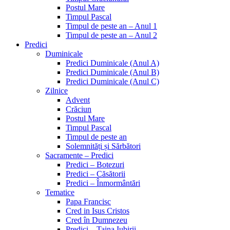
Postul Mare
Timpul Pascal
Timpul de peste an – Anul 1
Timpul de peste an – Anul 2
Predici
Duminicale
Predici Duminicale (Anul A)
Predici Duminicale (Anul B)
Predici Duminicale (Anul C)
Zilnice
Advent
Crăciun
Postul Mare
Timpul Pascal
Timpul de peste an
Solemnități și Sărbători
Sacramente – Predici
Predici – Botezuri
Predici – Căsătorii
Predici – Înmormântări
Tematice
Papa Francisc
Cred in Isus Cristos
Cred în Dumnezeu
Predici – Taina Iubirii