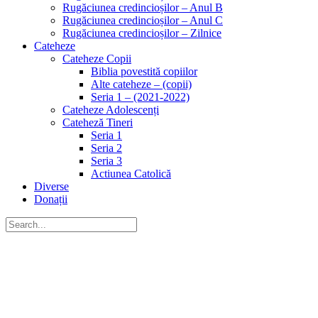
Rugăciunea credincioșilor – Anul B
Rugăciunea credincioșilor – Anul C
Rugăciunea credincioșilor – Zilnice
Cateheze
Cateheze Copii
Biblia povestită copiilor
Alte cateheze – (copii)
Seria 1 – (2021-2022)
Cateheze Adolescenți
Cateheză Tineri
Seria 1
Seria 2
Seria 3
Actiunea Catolică
Diverse
Donații