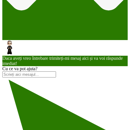
Daca aveți vreo întrebare trimiteți-mi mesaj aici și va voi răspunde
imediat!
Cu ce va pot ajuta?