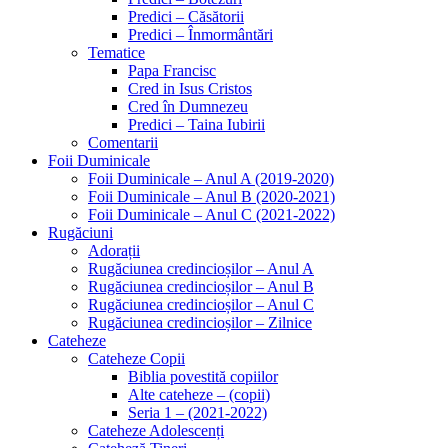
Predici – Căsătorii
Predici – Înmormântări
Tematice
Papa Francisc
Cred in Isus Cristos
Cred în Dumnezeu
Predici – Taina Iubirii
Comentarii
Foii Duminicale
Foii Duminicale – Anul A (2019-2020)
Foii Duminicale – Anul B (2020-2021)
Foii Duminicale – Anul C (2021-2022)
Rugăciuni
Adorații
Rugăciunea credincioșilor – Anul A
Rugăciunea credincioșilor – Anul B
Rugăciunea credincioșilor – Anul C
Rugăciunea credincioșilor – Zilnice
Cateheze
Cateheze Copii
Biblia povestită copiilor
Alte cateheze – (copii)
Seria 1 – (2021-2022)
Cateheze Adolescenți