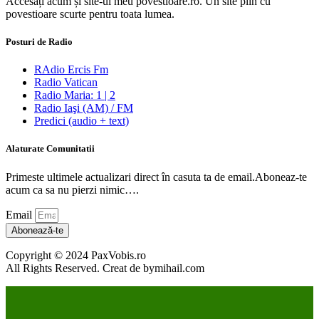
Accesați acum și site-ul meu povestioare.ro. Un site plin cu
povestioare scurte pentru toata lumea.
Posturi de Radio
RAdio Ercis Fm
Radio Vatican
Radio Maria: 1 | 2
Radio Iaşi (AM) / FM
Predici (audio + text)
Alaturate Comunitatii
Primeste ultimele actualizari direct în casuta ta de email.Aboneaz-te
acum ca sa nu pierzi nimic….
Email
Abonează-te
Copyright © 2024 PaxVobis.ro
All Rights Reserved. Creat de bymihail.com