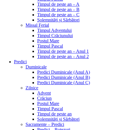
Timpul de peste an – A
Timpul de peste an – B
Timpul de peste an – C
Solemnități și Sărbători
Missal Ferial
Timpul Adventului
Timpul Crăciunului
Postul Mare
Timpul Pascal
Timpul de peste an – Anul 1
Timpul de peste an – Anul 2
Predici
Duminicale
Predici Duminicale (Anul A)
Predici Duminicale (Anul B)
Predici Duminicale (Anul C)
Zilnice
Advent
Crăciun
Postul Mare
Timpul Pascal
Timpul de peste an
Solemnități și Sărbători
Sacramente – Predici
Predici – Botezuri