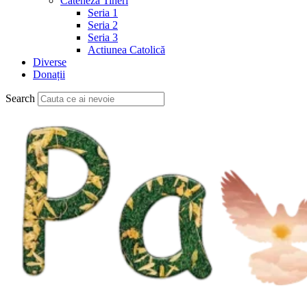
Cateheză Tineri
Seria 1
Seria 2
Seria 3
Actiunea Catolică
Diverse
Donații
Search