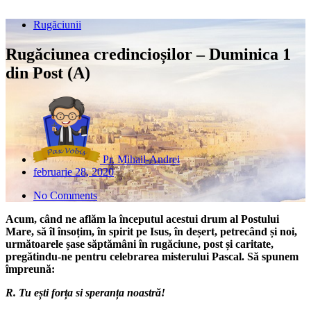
Rugăciunii
Rugăciunea credincioșilor – Duminica 1
din Post (A)
Pr. Mihail-Andrei
februarie 28, 2020
No Comments
Acum, când ne aflăm la începutul acestui drum al Postului
Mare, să îl însoțim, în spirit pe Isus, în deșert, petrecând și noi,
următoarele șase săptămâni în rugăciune, post și caritate,
pregătindu-ne pentru celebrarea misterului Pascal. Să spunem
împreună:
R. Tu ești forța si speranța noastră!