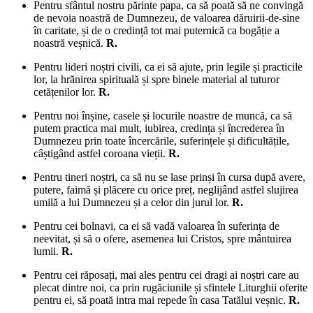
Pentru sfântul nostru părinte papa, ca să poată să ne convingă
de nevoia noastră de Dumnezeu, de valoarea dăruirii-de-sine
în caritate, și de o credință tot mai puternică ca bogăție a
noastră veșnică.
R.
Pentru lideri noștri civili, ca ei să ajute, prin legile și practicile
lor, la hrănirea spirituală și spre binele material al tuturor
cetățenilor lor.
R.
Pentru noi înșine, casele și locurile noastre de muncă, ca să
putem practica mai mult, iubirea, credința și încrederea în
Dumnezeu prin toate încercările, suferințele și dificultățile,
câștigând astfel coroana vieții.
R.
Pentru tineri noștri, ca să nu se lase prinși în cursa după avere,
putere, faimă și plăcere cu orice preț, neglijând astfel slujirea
umilă a lui Dumnezeu și a celor din jurul lor.
R.
Pentru cei bolnavi, ca ei să vadă valoarea în suferința de
neevitat, și să o ofere, asemenea lui Cristos, spre mântuirea
lumii.
R.
Pentru cei răposați, mai ales pentru cei dragi ai noștri care au
plecat dintre noi, ca prin rugăciunile și sfintele Liturghii oferite
pentru ei, să poată intra mai repede în casa Tatălui veșnic.
R.