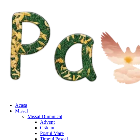
Acasa
Missal
Missal Duminical
Advent
Crăciun
Postul Mare
Timpul Pascal