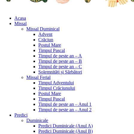
Acasa
Missal
Missal Duminical
Advent
Crăciun
Postul Mare
Timpul Pascal
Timpul de peste an – A
Timpul de peste an – B
Timpul de peste an – C
Solemnități și Sărbători
Missal Ferial
Timpul Adventului
Timpul Crăciunului
Postul Mare
Timpul Pascal
Timpul de peste an – Anul 1
Timpul de peste an – Anul 2
Predici
Duminicale
Predici Duminicale (Anul A)
Predici Duminicale (Anul B)