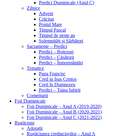
Predici Duminicale (Anul C)
Zilnice
Advent
Crăciun
Postul Mare
Timpul Pascal
Timpul de peste an
Solemnități și Sărbători
Sacramente – Predici
Predici – Botezuri
Predici – Căsătorii
Predici – Înmormântări
Tematice
Papa Francisc
Cred in Isus Cristos
Cred în Dumnezeu
Predici – Taina Iubirii
Comentarii
Foii Duminicale
Foii Duminicale – Anul A (2019-2020)
Foii Duminicale – Anul B (2020-2021)
Foii Duminicale – Anul C (2021-2022)
Rugăciuni
Adorații
Rugăciunea credincioșilor – Anul A