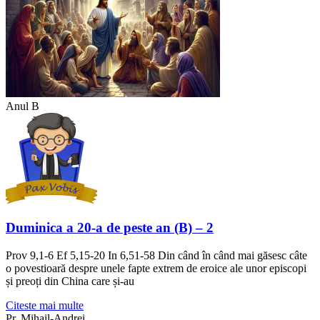
Anul B
Duminica a 20-a de peste an (B) – 2
Prov 9,1-6 Ef 5,15-20 In 6,51-58 Din când în când mai găsesc câte
o povestioară despre unele fapte extrem de eroice ale unor episcopi
și preoți din China care și-au
Citeste mai multe
Pr. Mihail-Andrei