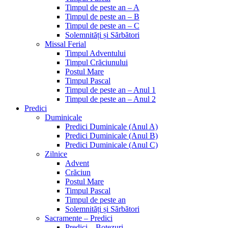
Timpul de peste an – A
Timpul de peste an – B
Timpul de peste an – C
Solemnități și Sărbători
Missal Ferial
Timpul Adventului
Timpul Crăciunului
Postul Mare
Timpul Pascal
Timpul de peste an – Anul 1
Timpul de peste an – Anul 2
Predici
Duminicale
Predici Duminicale (Anul A)
Predici Duminicale (Anul B)
Predici Duminicale (Anul C)
Zilnice
Advent
Crăciun
Postul Mare
Timpul Pascal
Timpul de peste an
Solemnități și Sărbători
Sacramente – Predici
Predici – Botezuri