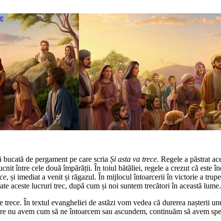
ce
ă bucată de pergament pe care scria
Și asta va trece
. Regele a păstrat ac
ucnit între cele două împărății. În toiul bătăliei, regele a crezut că este î
ece
, și imediat a venit și răgazul. În mijlocul întoarcerii în victorie a trup
toate aceste lucruri trec, după cum și noi suntem trecători în această lume.
are trece. În textul evangheliei de astăzi vom vedea că durerea nașterii un
în care nu avem cum să ne întoarcem sau ascundem, continuăm să avem spe