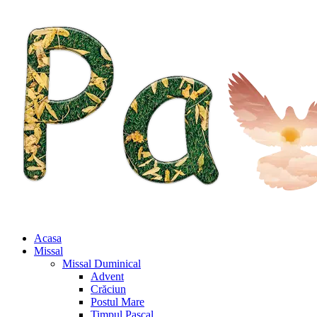
Acasa
Missal
Missal Duminical
Advent
Crăciun
Postul Mare
Timpul Pascal