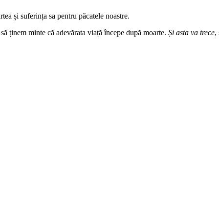
ea și suferința sa pentru păcatele noastre.
 și să ținem minte că adevărata viață începe după moarte.
Și asta va trece
,