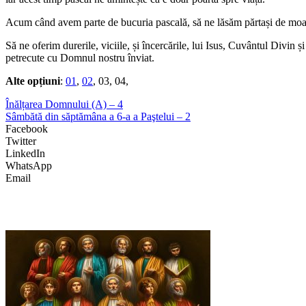
Acum când avem parte de bucuria pascală, să ne lăsăm părtași de moart
Să ne oferim durerile, viciile, și încercările, lui Isus, Cuvântul Divin
petrecute cu Domnul nostru înviat.
Alte opțiuni
:
01
,
02
, 03, 04,
Înălțarea Domnului (A) – 4
Sâmbătă din săptămâna a 6-a a Paştelui – 2
Facebook
Twitter
LinkedIn
WhatsApp
Email