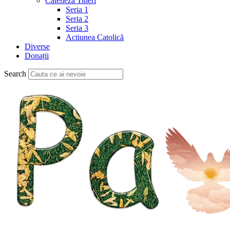
Cateheză Tineri
Seria 1
Seria 2
Seria 3
Actiunea Catolică
Diverse
Donații
Search