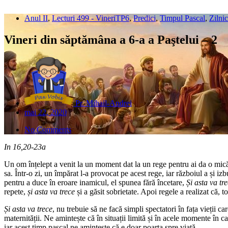
Anul II
,
Lecturi 499 - VineriTP6
,
Predici
,
Timpul Pascal
,
Zilni
Vineri din săptămâna a 6-a a Paştelui – 2
Pr. Mihail-Andrei
mai 22, 2020
No Comments
In 16,20-23a
Un om înțelept a venit la un moment dat la un rege pentru ai da o mic
sa. Într-o zi, un împărat l-a provocat pe acest rege, iar războiul a și izb
pentru a duce în eroare inamicul, el spunea fără încetare,
Și asta va tr
repete,
și asta va trece
și a găsit sobrietate. Apoi regele a realizat că, 
Și asta va trece
, nu trebuie să ne facă simpli spectatori în fața vieții c
maternității. Ne amintește că în situații limită și în acele momente 
iar acest timp pascal ne amintește că e doar poarta spre viață.