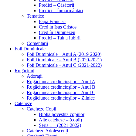
Predici – Căsătorii
Predici – Înmormântări
Tematice
Papa Francisc
Cred in Isus Cristos
Cred în Dumnezeu
Predici – Taina Iubirii
Comentarii
Foii Duminicale
Foii Duminicale – Anul A (2019-2020)
Foii Duminicale – Anul B (2020-2021)
Foii Duminicale – Anul C (2021-2022)
Rugăciuni
Adorații
Rugăciunea credincioșilor – Anul A
Rugăciunea credincioșilor – Anul B
Rugăciunea credincioșilor – Anul C
Rugăciunea credincioșilor – Zilnice
Cateheze
Cateheze Copii
Biblia povestită copiilor
Alte cateheze – (copii)
Seria 1 – (2021-2022)
Cateheze Adolescenți