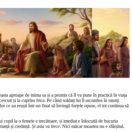
easta aproape de inima sa și a promis că îl va pune în practică în viața
ncercuit și la cuprins frica. Pe când soldați lui îl ascundea în munți
elor ce au reușit într-un final să învingă forțele opuse, el tot continua să
ui copil la o femeie e trecătoare, și imediat e înlocuită de bucuria
ranță și credință.
Și asta va trece
. Nici măcar moartea nu e sfârșitul,