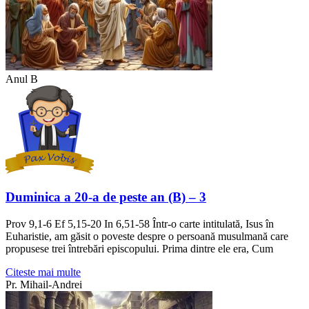
Anul B
Duminica a 20-a de peste an (B) – 3
Prov 9,1-6 Ef 5,15-20 In 6,51-58 Într-o carte intitulată, Isus în
Euharistie, am găsit o poveste despre o persoană musulmană care
propusese trei întrebări episcopului. Prima dintre ele era, Cum
Citeste mai multe
Pr. Mihail-Andrei