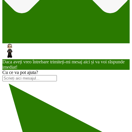
Daca aveți vreo întrebare trimiteți-mi mesaj aici și va voi răspunde
imediat!
Cu ce va pot ajuta?