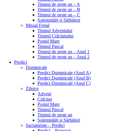
Timpul de peste an – A
Timpul de peste an – B
Timpul de peste an – C
Solemnități și Sărbători
Missal Ferial
Timpul Adventului
Timpul Crăciunului
Postul Mare
Timpul Pascal
Timpul de peste an – Anul 1
Timpul de peste an – Anul 2
Predici
Duminicale
Predici Duminicale (Anul A)
Predici Duminicale (Anul B)
Predici Duminicale (Anul C)
Zilnice
Advent
Crăciun
Postul Mare
Timpul Pascal
Timpul de peste an
Solemnități și Sărbători
Sacramente – Predici
Predici – Botezuri