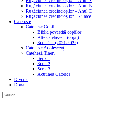
Rugăciunea credincioșilor – Anul A
Rugăciunea credincioșilor – Anul B
Rugăciunea credincioșilor – Anul C
Rugăciunea credincioșilor – Zilnice
Cateheze
Cateheze Copii
Biblia povestită copiilor
Alte cateheze – (copii)
Seria 1 – (2021-2022)
Cateheze Adolescenți
Cateheză Tineri
Seria 1
Seria 2
Seria 3
Actiunea Catolică
Diverse
Donații