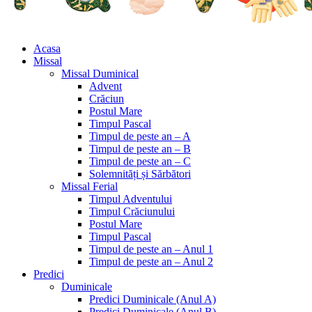
Acasa
Missal
Missal Duminical
Advent
Crăciun
Postul Mare
Timpul Pascal
Timpul de peste an – A
Timpul de peste an – B
Timpul de peste an – C
Solemnități și Sărbători
Missal Ferial
Timpul Adventului
Timpul Crăciunului
Postul Mare
Timpul Pascal
Timpul de peste an – Anul 1
Timpul de peste an – Anul 2
Predici
Duminicale
Predici Duminicale (Anul A)
Predici Duminicale (Anul B)