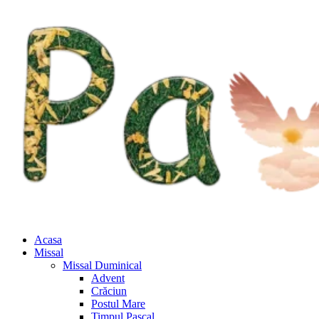
Acasa
Missal
Missal Duminical
Advent
Crăciun
Postul Mare
Timpul Pascal