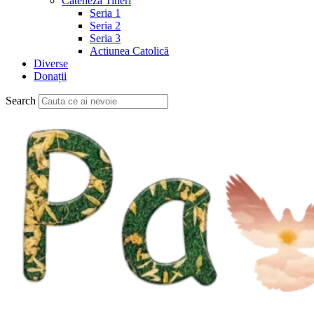
Cateheză Tineri
Seria 1
Seria 2
Seria 3
Actiunea Catolică
Diverse
Donații
Search