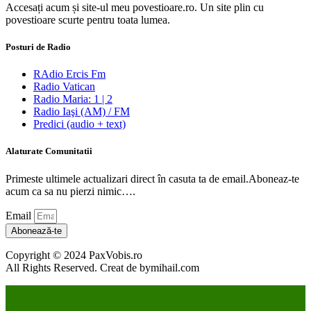
Accesați acum și site-ul meu povestioare.ro. Un site plin cu
povestioare scurte pentru toata lumea.
Posturi de Radio
RAdio Ercis Fm
Radio Vatican
Radio Maria: 1 | 2
Radio Iaşi (AM) / FM
Predici (audio + text)
Alaturate Comunitatii
Primeste ultimele actualizari direct în casuta ta de email.Aboneaz-te
acum ca sa nu pierzi nimic….
Email
Abonează-te
Copyright © 2024 PaxVobis.ro
All Rights Reserved. Creat de bymihail.com