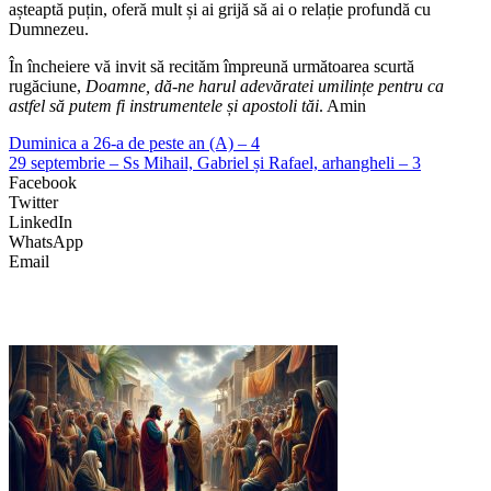
așteaptă puțin, oferă mult și ai grijă să ai o relație profundă cu
Dumnezeu.
În încheiere vă invit să recităm împreună următoarea scurtă
rugăciune,
Doamne, dă-ne harul adevăratei umilințe pentru ca
astfel să putem fi instrumentele și apostoli tăi
. Amin
Duminica a 26-a de peste an (A) – 4
29 septembrie – Ss Mihail, Gabriel și Rafael, arhangheli – 3
Facebook
Twitter
LinkedIn
WhatsApp
Email