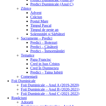
Predici Duminicale (Anul C)
Zilnice
Advent
Crăciun
Postul Mare
Timpul Pascal
Timpul de peste an
Solemnități și Sărbători
Sacramente – Predici
Predici – Botezuri
Predici – Căsătorii
Predici – Înmormântări
Tematice
Papa Francisc
Cred in Isus Cristos
Cred în Dumnezeu
Predici – Taina Iubirii
Comentarii
Foii Duminicale
Foii Duminicale – Anul A (2019-2020)
Foii Duminicale – Anul B (2020-2021)
Foii Duminicale – Anul C (2021-2022)
Rugăciuni
Adorații