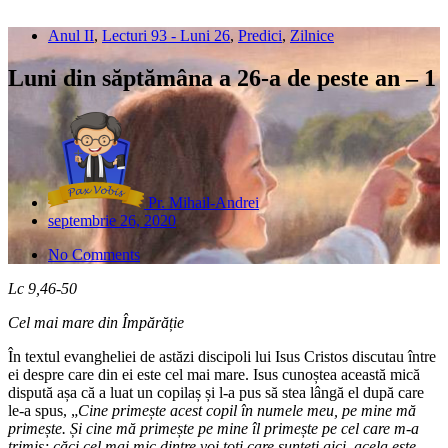
Anul II
,
Lecturi 93 - Luni 26
,
Predici
,
Zilnice
Luni din săptămâna a 26-a de peste an – 1
Pr. Mihail-Andrei
septembrie 26, 2020
No Comments
Lc 9,46-50
Cel mai mare din Împărăție
În textul evangheliei de astăzi discipoli lui Isus Cristos discutau între
ei despre care din ei este cel mai mare. Isus cunoștea această mică
dispută așa că a luat un copilaș și l-a pus să stea lângă el după care
le-a spus, „
Cine primește acest copil în numele meu, pe mine mă
primește. Și cine mă primește pe mine îl primește pe cel care m-a
trimis; căci cel mai mic dintre voi toți care sunteți aici, acela este