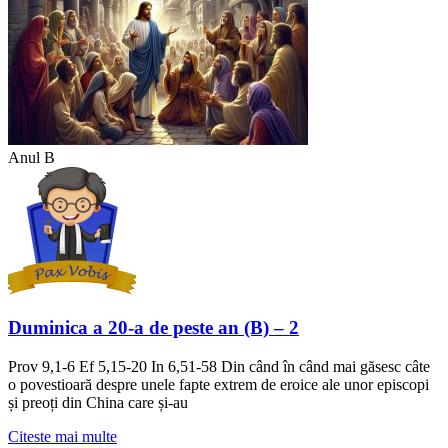
Anul B
Duminica a 20-a de peste an (B) – 2
Prov 9,1-6 Ef 5,15-20 In 6,51-58 Din când în când mai găsesc câte
o povestioară despre unele fapte extrem de eroice ale unor episcopi
și preoți din China care și-au
Citeste mai multe