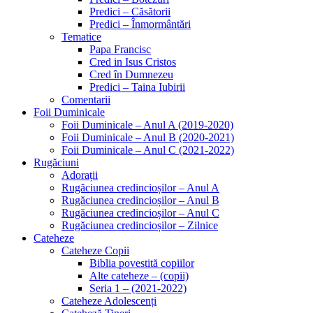
Predici – Căsătorii
Predici – Înmormântări
Tematice
Papa Francisc
Cred in Isus Cristos
Cred în Dumnezeu
Predici – Taina Iubirii
Comentarii
Foii Duminicale
Foii Duminicale – Anul A (2019-2020)
Foii Duminicale – Anul B (2020-2021)
Foii Duminicale – Anul C (2021-2022)
Rugăciuni
Adorații
Rugăciunea credincioșilor – Anul A
Rugăciunea credincioșilor – Anul B
Rugăciunea credincioșilor – Anul C
Rugăciunea credincioșilor – Zilnice
Cateheze
Cateheze Copii
Biblia povestită copiilor
Alte cateheze – (copii)
Seria 1 – (2021-2022)
Cateheze Adolescenți