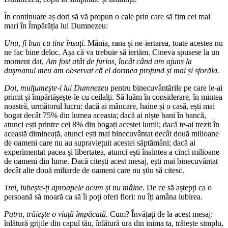
În continuare aș dori să vă propun o cale prin care să fim cei mai
mari în Împărăția lui Dumnezeu:
Unu, fi bun cu tine însuți
. Mânia, rana și ne-iertarea, toate acestea nu
ne fac bine deloc. Așa că va trebuie să iertăm. Cineva spusese la un
moment dat,
Am fost atât de furios, încât când am ajuns la
dușmanul meu am observat că el dormea profund și mai și sforăia.
Doi, mulțumește-i lui Dumnezeu
pentru binecuvântările pe care le-ai
primit și împărtășește-le cu ceilalți. Să luăm în considerare, în mintea
noastră, următorul lucru: dacă ai mâncare, haine și o casă, ești mai
bogat decât 75% din lumea aceasta; dacă ai niște bani în bancă,
atunci ești printre cei 8% din bogați acestei lumii; dacă te-ai trezit în
această dimineață, atunci ești mai binecuvântat decât două milioane
de oameni care nu au supraviețuit acestei săptămâni; dacă ai
experimentat pacea și libertatea, atunci ești înaintea a cinci milioane
de oameni din lume. Dacă citești acest mesaj, ești mai binecuvântat
decât alte două miliarde de oameni care nu știu să citesc.
Trei, iubește-ți aproapele acum și nu mâine
. De ce să aștepți ca o
persoană să moară ca să îi poți oferi flori: nu îți amâna iubirea.
Patru, trăiește o viață împăcată.
Cum? Învățați de la acest mesaj:
înlătură grijile din capul tău, înlătură ura din inima ta, trăiește simplu,