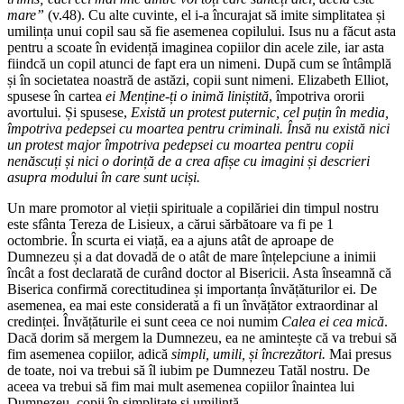
mare”
(v.48). Cu alte cuvinte, el i-a încurajat să imite simplitatea și
umilința unui copil sau să fie asemenea copilului. Isus nu a făcut asta
pentru a scoate în evidență imaginea copiilor din acele zile, iar asta
fiindcă un copil atunci de fapt era un nimeni. După cum se întâmplă
și în societatea noastră de astăzi, copii sunt nimeni. Elizabeth Elliot,
spusese în cartea
ei Menține-ți o inimă liniștită
, împotriva ororii
avortului. Și spusese,
Există un protest puternic, cel puțin în media,
împotriva pedepsei cu moartea pentru criminali. Însă nu există nici
un protest major împotriva pedepsei cu moartea pentru copii
nenăscuți și nici o dorință de a crea afișe cu imagini și descrieri
asupra modului în care sunt uciși.
Un mare promotor al vieții spirituale a copilăriei din timpul nostru
este sfânta Tereza de Lisieux, a cărui sărbătoare va fi pe 1
octombrie. În scurta ei viață, ea a ajuns atât de aproape de
Dumnezeu și a dat dovadă de o atât de mare înțelepciune a inimii
încât a fost declarată de curând doctor al Bisericii. Asta înseamnă că
Biserica confirmă corectitudinea și importanța învățăturilor ei. De
asemenea, ea mai este considerată a fi un învățător extraordinar al
credinței. Învățăturile ei sunt ceea ce noi numim
Calea ei cea mică
.
Dacă dorim să mergem la Dumnezeu, ea ne amintește că va trebui să
fim asemenea copiilor, adică
simpli, umili, și încrezători.
Mai presus
de toate, noi va trebui să îl iubim pe Dumnezeu Tatăl nostru. De
aceea va trebui să fim mai mult asemenea copiilor înaintea lui
Dumnezeu, copii în simplitate și umilință.