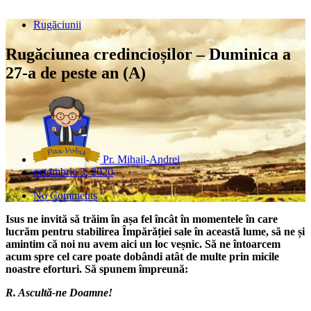
Rugăciunii
Rugăciunea credincioșilor – Duminica a
27-a de peste an (A)
Pr. Mihail-Andrei
octombrie 3, 2020
No Comments
Isus ne invită să trăim în așa fel încât în momentele în care
lucrăm pentru stabilirea Împărăției sale în această lume, să ne și
amintim că noi nu avem aici un loc veșnic. Să ne întoarcem
acum spre cel care poate dobândi atât de multe prin micile
noastre eforturi. Să spunem împreună:
R. Ascultă-ne Doamne!