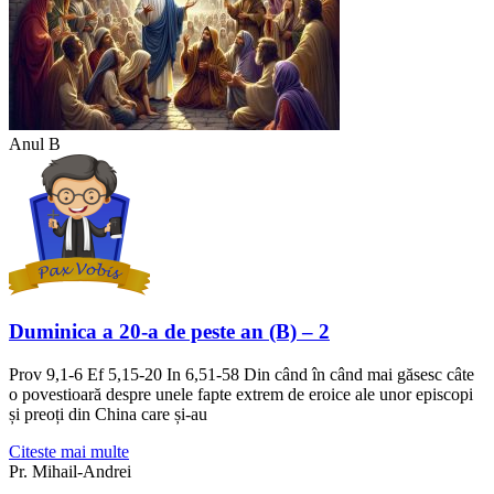
Anul B
Duminica a 20-a de peste an (B) – 2
Prov 9,1-6 Ef 5,15-20 In 6,51-58 Din când în când mai găsesc câte
o povestioară despre unele fapte extrem de eroice ale unor episcopi
și preoți din China care și-au
Citeste mai multe
Pr. Mihail-Andrei