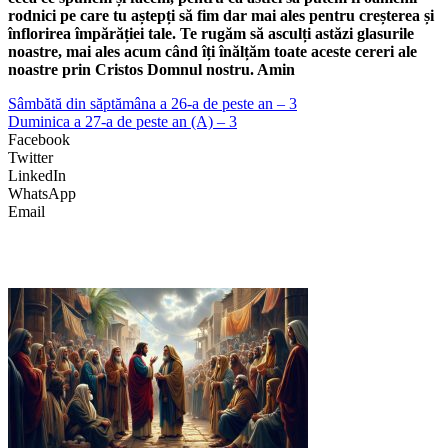
rodnici pe care tu aștepți să fim dar mai ales pentru creșterea și
înflorirea împărăției tale. Te rugăm să asculți astăzi glasurile
noastre, mai ales acum când îți înălțăm toate aceste cereri ale
noastre prin Cristos Domnul nostru. Amin
Sâmbătă din săptămâna a 26-a de peste an – 3
Duminica a 27-a de peste an (A) – 3
Facebook
Twitter
LinkedIn
WhatsApp
Email