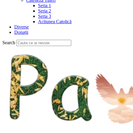
Cateheză Tineri
Seria 1
Seria 2
Seria 3
Actiunea Catolică
Diverse
Donații
Search