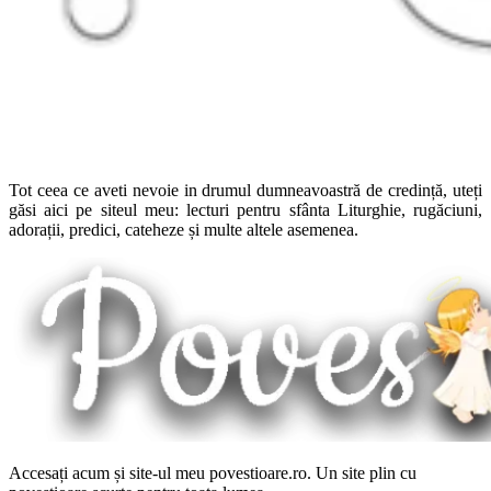
Tot ceea ce aveti nevoie in drumul dumneavoastră de credință, uteți
găsi aici pe siteul meu: lecturi pentru sfânta Liturghie, rugăciuni,
adorații, predici, cateheze și multe altele asemenea.
Accesați acum și site-ul meu povestioare.ro. Un site plin cu