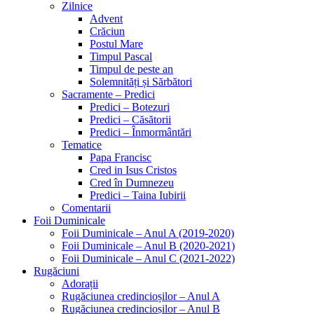
Zilnice
Advent
Crăciun
Postul Mare
Timpul Pascal
Timpul de peste an
Solemnități și Sărbători
Sacramente – Predici
Predici – Botezuri
Predici – Căsătorii
Predici – Înmormântări
Tematice
Papa Francisc
Cred in Isus Cristos
Cred în Dumnezeu
Predici – Taina Iubirii
Comentarii
Foii Duminicale
Foii Duminicale – Anul A (2019-2020)
Foii Duminicale – Anul B (2020-2021)
Foii Duminicale – Anul C (2021-2022)
Rugăciuni
Adorații
Rugăciunea credincioșilor – Anul A
Rugăciunea credincioșilor – Anul B