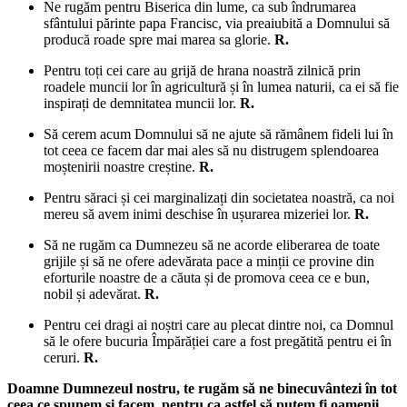
Ne rugăm pentru Biserica din lume, ca sub îndrumarea
sfântului părinte papa Francisc, via preaiubită a Domnului să
producă roade spre mai marea sa glorie.
R.
Pentru toți cei care au grijă de hrana noastră zilnică prin
roadele muncii lor în agricultură și în lumea naturii, ca ei să fie
inspirați de demnitatea muncii lor.
R.
Să cerem acum Domnului să ne ajute să rămânem fideli lui în
tot ceea ce facem dar mai ales să nu distrugem splendoarea
moștenirii noastre creștine.
R.
Pentru săraci și cei marginalizați din societatea noastră, ca noi
mereu să avem inimi deschise în ușurarea mizeriei lor.
R.
Să ne rugăm ca Dumnezeu să ne acorde eliberarea de toate
grijile și să ne ofere adevărata pace a minții ce provine din
eforturile noastre de a căuta și de promova ceea ce e bun,
nobil și adevărat.
R.
Pentru cei dragi ai noștri care au plecat dintre noi, ca Domnul
să le ofere bucuria Împărăției care a fost pregătită pentru ei în
ceruri.
R.
Doamne Dumnezeul nostru, te rugăm să ne binecuvântezi în tot
ceea ce spunem și facem, pentru ca astfel să putem fi oamenii