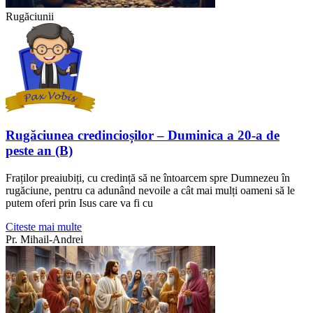
Rugăciunii
Rugăciunea credincioșilor – Duminica a 20-a de
peste an (B)
Fraților preaiubiți, cu credință să ne întoarcem spre Dumnezeu în
rugăciune, pentru ca adunând nevoile a cât mai mulți oameni să le
putem oferi prin Isus care va fi cu
Citeste mai multe
Pr. Mihail-Andrei