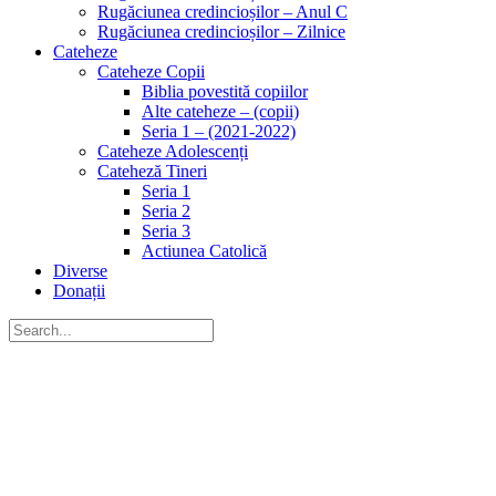
Rugăciunea credincioșilor – Anul C
Rugăciunea credincioșilor – Zilnice
Cateheze
Cateheze Copii
Biblia povestită copiilor
Alte cateheze – (copii)
Seria 1 – (2021-2022)
Cateheze Adolescenți
Cateheză Tineri
Seria 1
Seria 2
Seria 3
Actiunea Catolică
Diverse
Donații