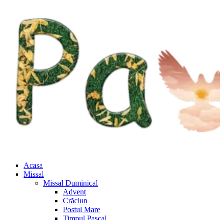
Acasa
Missal
Missal Duminical
Advent
Crăciun
Postul Mare
Timpul Pascal