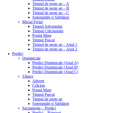
Timpul de peste an – A
Timpul de peste an – B
Timpul de peste an – C
Solemnități și Sărbători
Missal Ferial
Timpul Adventului
Timpul Crăciunului
Postul Mare
Timpul Pascal
Timpul de peste an – Anul 1
Timpul de peste an – Anul 2
Predici
Duminicale
Predici Duminicale (Anul A)
Predici Duminicale (Anul B)
Predici Duminicale (Anul C)
Zilnice
Advent
Crăciun
Postul Mare
Timpul Pascal
Timpul de peste an
Solemnități și Sărbători
Sacramente – Predici
Predici – Botezuri