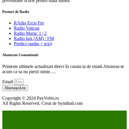
povestioare scurte pentru toata lumea.
Posturi de Radio
RAdio Ercis Fm
Radio Vatican
Radio Maria: 1 | 2
Radio Iaşi (AM) / FM
Predici (audio + text)
Alaturate Comunitatii
Primeste ultimele actualizari direct în casuta ta de email.Aboneaz-te
acum ca sa nu pierzi nimic….
Email
Abonează-te
Copyright © 2024 PaxVobis.ro
All Rights Reserved. Creat de bymihail.com