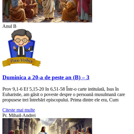
Anul B
Duminica a 20-a de peste an (B) – 3
Prov 9,1-6 Ef 5,15-20 In 6,51-58 Într-o carte intitulată, Isus în
Euharistie, am găsit o poveste despre o persoană musulmană care
propusese trei întrebări episcopului. Prima dintre ele era, Cum
Citeste mai multe
Pr. Mihail-Andrei