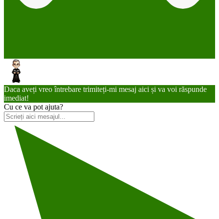
Daca aveți vreo întrebare trimiteți-mi mesaj aici și va voi răspunde
imediat!
Cu ce va pot ajuta?