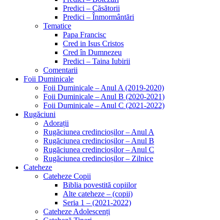
Predici – Căsătorii
Predici – Înmormântări
Tematice
Papa Francisc
Cred in Isus Cristos
Cred în Dumnezeu
Predici – Taina Iubirii
Comentarii
Foii Duminicale
Foii Duminicale – Anul A (2019-2020)
Foii Duminicale – Anul B (2020-2021)
Foii Duminicale – Anul C (2021-2022)
Rugăciuni
Adorații
Rugăciunea credincioșilor – Anul A
Rugăciunea credincioșilor – Anul B
Rugăciunea credincioșilor – Anul C
Rugăciunea credincioșilor – Zilnice
Cateheze
Cateheze Copii
Biblia povestită copiilor
Alte cateheze – (copii)
Seria 1 – (2021-2022)
Cateheze Adolescenți