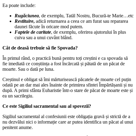
Ea poate include:
Rugăciunea
, de exemplu, Tatăl Nostru, Bucură-te Marie…etc
Restituire
,
adică returnarea a ceea ce am furat sau repararea
daunei făcute în oricare mod putem.
Faptele de caritate
, de exemplu, oferirea ajutorului în plus
cuiva sau a unui cuvânt blând.
Cât de deasă trebuie să fie Spovada?
În primul rând, o practică bună pentru toți creștini e ca spovada să
fie imediată ce conștiința a fost încărcată și pătată de un păcat de
moarte. Sau o dată pe luna.
Creștinul e obligat să îmi mărturisească păcatele de moarte cel puțin
odată pe an dar mai ales înainte de primirea sfintei Împărtășanii și nu
după. A primi sfânta Euharistie într-o stare de păcat de moarte este și
ea un sacrilegiu.
Ce este Sigiliul sacramental sau al spovezii?
Sigiliul sacramental al confesiunii este obligația gravă și strictă de a
nu dezvălui nici o informație care ar putea identifica un păcat al unui
penitent anume.