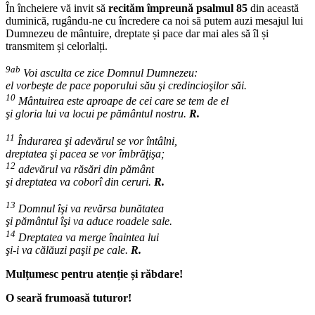
În încheiere vă invit să
recităm împreună psalmul 85
din această
duminică, rugându-ne cu încredere ca noi să putem auzi mesajul lui
Dumnezeu de mântuire, dreptate și pace dar mai ales să îl și
transmitem și celorlalți.
9ab
Voi asculta ce zice Domnul Dumnezeu:
el vorbeşte de pace poporului său şi credincioşilor săi.
10
Mântuirea este aproape de cei care se tem de el
şi gloria lui va locui pe pământul nostru.
R.
11
Îndurarea şi adevărul se vor întâlni,
dreptatea şi pacea se vor îmbrăţişa;
12
adevărul va răsări din pământ
şi dreptatea va coborî din ceruri.
R.
13
Domnul îşi va revărsa bunătatea
şi pământul îşi va aduce roadele sale.
14
Dreptatea va merge înaintea lui
şi-i va călăuzi paşii pe cale.
R.
Mulțumesc pentru atenție și răbdare!
O seară frumoasă tuturor!