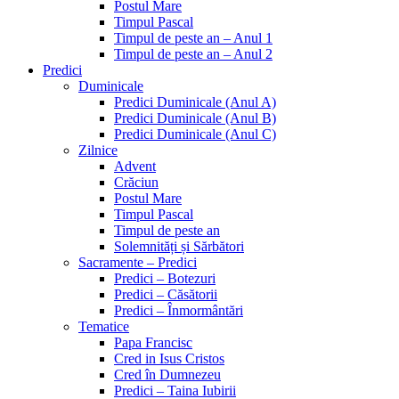
Postul Mare
Timpul Pascal
Timpul de peste an – Anul 1
Timpul de peste an – Anul 2
Predici
Duminicale
Predici Duminicale (Anul A)
Predici Duminicale (Anul B)
Predici Duminicale (Anul C)
Zilnice
Advent
Crăciun
Postul Mare
Timpul Pascal
Timpul de peste an
Solemnități și Sărbători
Sacramente – Predici
Predici – Botezuri
Predici – Căsătorii
Predici – Înmormântări
Tematice
Papa Francisc
Cred in Isus Cristos
Cred în Dumnezeu
Predici – Taina Iubirii