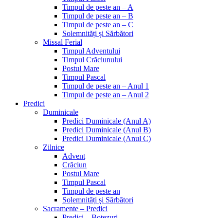
Timpul de peste an – A
Timpul de peste an – B
Timpul de peste an – C
Solemnități și Sărbători
Missal Ferial
Timpul Adventului
Timpul Crăciunului
Postul Mare
Timpul Pascal
Timpul de peste an – Anul 1
Timpul de peste an – Anul 2
Predici
Duminicale
Predici Duminicale (Anul A)
Predici Duminicale (Anul B)
Predici Duminicale (Anul C)
Zilnice
Advent
Crăciun
Postul Mare
Timpul Pascal
Timpul de peste an
Solemnități și Sărbători
Sacramente – Predici
Predici – Botezuri