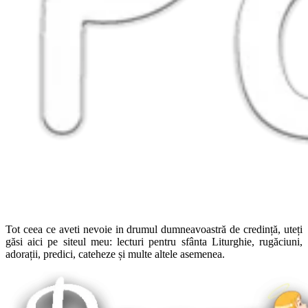
Tot ceea ce aveti nevoie in drumul dumneavoastră de credință, uteți
găsi aici pe siteul meu: lecturi pentru sfânta Liturghie, rugăciuni,
adorații, predici, cateheze și multe altele asemenea.