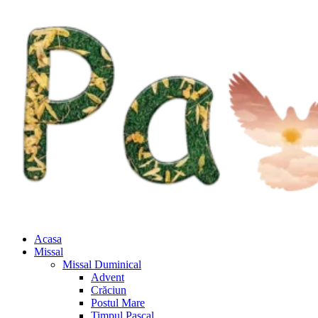
Acasa
Missal
Missal Duminical
Advent
Crăciun
Postul Mare
Timpul Pascal