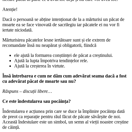
Atenție!
Dacă o persoană se abține intenționat de la a mărturisi un păcat de
moarte ea se face vinovată de sacrilegiu iar păcatele ei nu vor fi
iertate niciodată.
Mărturisirea păcatelor lesne iertătoare sunt și ele extrem de
recomandate însă nu neapărat și obligatorii, fiindcă
ele ajută la formarea conștiinței de păcat a creștinului.
Ajută la lupta împotriva tendințelor rele.
Ajută la creșterea în virtute.
Însă întrebarea e cum ne dăm cum adevărat seama dacă a fost
cu adevărat păcat de moarte sau nu?
Răspuns – discuții libere…
Ce este îndestularea sau pocăința?
Îndestularea e acțiunea prin care se duce la împlinire pocăința dată
de preot ca reparație pentru răul făcut de păcate săvârșite de noi.
Această îndestulare este un simbol, un semn al vieții noastre creștine
de căință.