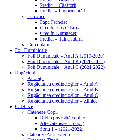
Predici – Căsătorii
Predici – Înmormântări
Tematice
Papa Francisc
Cred in Isus Cristos
Cred în Dumnezeu
Predici – Taina Iubirii
Comentarii
Foii Duminicale
Foii Duminicale – Anul A (2019-2020)
Foii Duminicale – Anul B (2020-2021)
Foii Duminicale – Anul C (2021-2022)
Rugăciuni
Adorații
Rugăciunea credincioșilor – Anul A
Rugăciunea credincioșilor – Anul B
Rugăciunea credincioșilor – Anul C
Rugăciunea credincioșilor – Zilnice
Cateheze
Cateheze Copii
Biblia povestită copiilor
Alte cateheze – (copii)
Seria 1 – (2021-2022)
Cateheze Adolescenți