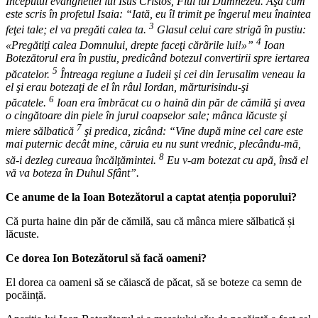
Începutul evangheliei lui Isus Cristos, Fiul lui Dumnezeu. Aşa cum
este scris în profetul Isaia: “Iată, eu îl trimit pe îngerul meu înaintea
3
feţei tale; el va pregăti calea ta.
Glasul celui care strigă în pustiu:
4
«Pregătiţi calea Domnului, drepte faceţi cărările lui!»”
Ioan
Botezătorul era în pustiu, predicând botezul convertirii spre iertarea
5
păcatelor.
Întreaga regiune a Iudeii şi cei din Ierusalim veneau la
el şi erau botezaţi de el în râul Iordan, mărturisindu-şi
6
păcatele.
Ioan era îmbrăcat cu o haină din păr de cămilă şi avea
o cingătoare din piele în jurul coapselor sale; mânca lăcuste şi
7
miere sălbatică
şi predica, zicând: “Vine după mine cel care este
mai puternic decât mine, căruia eu nu sunt vrednic, plecându-mă,
8
să-i dezleg cureaua încălţămintei.
Eu v-am botezat cu apă, însă el
vă va boteza în Duhul Sfânt”.
Ce anume de la Ioan Botezătorul a captat atenția poporului?
Că purta haine din păr de cămilă, sau că mânca miere sălbatică și
lăcuste.
Ce dorea Ion Botezătorul să facă oameni?
El dorea ca oameni să se căiască de păcat, să se boteze ca semn de
pocăință.