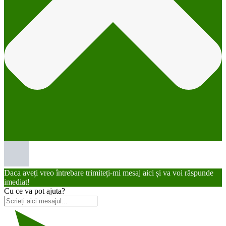
Daca aveți vreo întrebare trimiteți-mi mesaj aici și va voi răspunde
imediat!
Cu ce va pot ajuta?