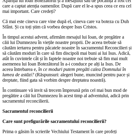
Apariția lui Ioan Botezătorul și a mesajului său de pocăință a fost cel
care a captat atenția oamenilor. După care el le-a spus ceea ce era cel
mai important. Care credeți?
Că mai este cineva care vine după el, cineva care va boteza cu Duh
Sfânt. Și cu toți știm că vorbea despre Isus Cristos.
În timpul acestui advent, afirmăm mesajul lui Ioan, de pregătire a
căii lui Dumnezeu în viețile noastre proprii. De aceea trebuie să
căutăm iertarea pentru păcatele noastre în sacramentul Reconcilieri și
să căutăm moduri în care să fim discipoli mai buni ai lui Isus. Adică,
atât în cuvintele cât și în faptele noastre noi trebuie să fim mai mult
asemenea lui Ioan Botezătorul în a-i conduce pe alți la Isus. De
aceea întrebarea e,
în ce moduri putem pregăti calea Domnului în
lumea de astăzi?
(Răspunsuri: alegeri bune, muncind pentru pace și
dreptate, fiind gata să vorbim despre dreptatea noastră).
În continuare vă invit să trecem împreună prin cel mai bun mod de
pregătire a căii lui Dumnezeu în acest timp al adventului, adică prin
sacramentul reconcilierii.
Sacramentul reconcilierii
Care sunt prefigurările sacramentului reconcilierii?
Prima o găsim în scrierile Vechiului Testament în care profeți