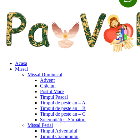
Acasa
Missal
Missal Duminical
Advent
Crăciun
Postul Mare
Timpul Pascal
Timpul de peste an – A
Timpul de peste an – B
Timpul de peste an – C
Solemnități și Sărbători
Missal Ferial
Timpul Adventului
Timpul Crăciunului