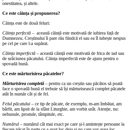
onestitatea, și altele.
Ce este căința și propunerea?
Căința este de două feluri:
Căința perfectă
– această căință este motivată de iubirea față de
Dumnezeu. Creștinului îi pare rău fiindcă el sau ea îl iubește nespus
pe cel pe care l-a supărat.
Căința imperfectă
– această căință este motivată de frica de iad sau
de urâciunea păcatului. Căința imperfectă este de ajuns pentru o
spovadă bună.
Ce este mărturisirea păcatelor?
Mărturisirea completă
– pentru ca un creștin sau păcătos să poată
face o spovadă bună el trebuie să își mărturisească complet păcatele
atât în număr cât și de fel.
Felul păcatului
– ce tip de păcate, de exemplu, m-am îmbătat, am
bârfit, am lipsit de la sfânt Liturghie, am vorbit urât. Atenție, nu:
nebunule, prostule, tâmpitule, etc.
Numărul
– numărul cât mai exact pe care și-l amintește persoane la
fiecare păcat în parte ce a avut loc deja și nu care vor avea loc.