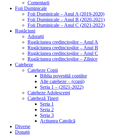
Comentarii
Foii Duminicale
Foii Duminicale – Anul A (2019-2020)
Foii Duminicale – Anul B (2020-2021)
Foii Duminicale – Anul C (2021-2022)
Rugăciuni
Adorații
Rugăciunea credincioșilor – Anul A
Rugăciunea credincioșilor – Anul B
Rugăciunea credincioșilor – Anul C
Rugăciunea credincioșilor – Zilnice
Cateheze
Cateheze Copii
Biblia povestită copiilor
Alte cateheze – (copii)
Seria 1 – (2021-2022)
Cateheze Adolescenți
Cateheză Tineri
Seria 1
Seria 2
Seria 3
Actiunea Catolică
Diverse
Donații