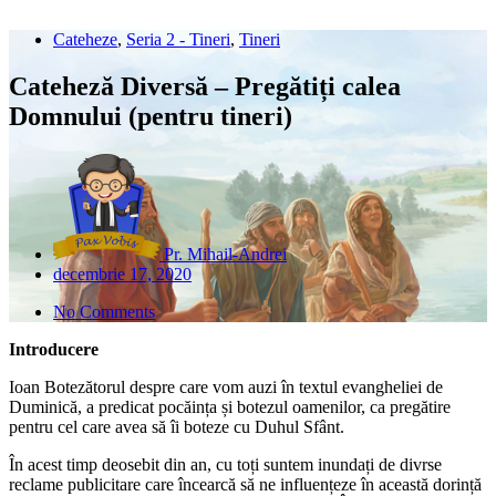
Cateheze
,
Seria 2 - Tineri
,
Tineri
Cateheză Diversă – Pregătiți calea
Domnului (pentru tineri)
Pr. Mihail-Andrei
decembrie 17, 2020
No Comments
Introducere
Ioan Botezătorul despre care vom auzi în textul evangheliei de
Duminică, a predicat pocăința și botezul oamenilor, ca pregătire
pentru cel care avea să îi boteze cu Duhul Sfânt.
În acest timp deosebit din an, cu toți suntem inundați de divrse
reclame publicitare care încearcă să ne influențeze în această dorință