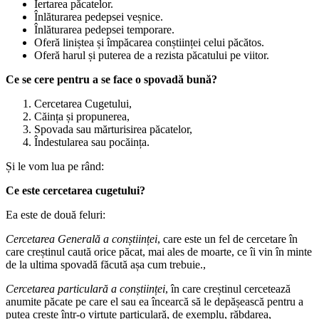
Iertarea păcatelor.
Înlăturarea pedepsei veșnice.
Înlăturarea pedepsei temporare.
Oferă liniștea și împăcarea conștiinței celui păcătos.
Oferă harul și puterea de a rezista păcatului pe viitor.
Ce se cere pentru a se face o spovadă bună?
Cercetarea Cugetului,
Căința și propunerea,
Spovada sau mărturisirea păcatelor,
Îndestularea sau pocăința.
Și le vom lua pe rând:
Ce este cercetarea cugetului?
Ea este de două feluri:
Cercetarea Generală a conștiinței
, care este un fel de cercetare în
care creștinul caută orice păcat, mai ales de moarte, ce îi vin în minte
de la ultima spovadă făcută așa cum trebuie.,
Cercetarea particulară a conștiinței
, în care creștinul cercetează
anumite păcate pe care el sau ea încearcă să le depășească pentru a
putea crește într-o virtute particulară, de exemplu, răbdarea,