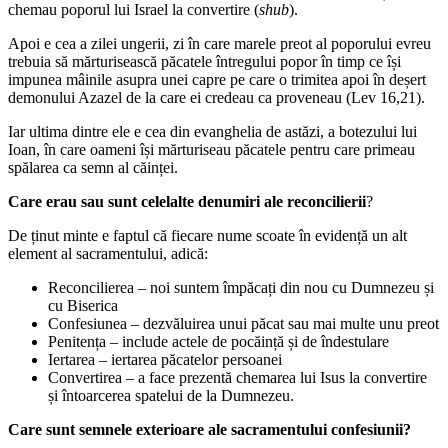
chemau poporul lui Israel la convertire (
shub
).
Apoi e cea a zilei ungerii, zi în care marele preot al poporului evreu
trebuia să mărturisească păcatele întregului popor în timp ce își
impunea mâinile asupra unei capre pe care o trimitea apoi în deșert
demonului Azazel de la care ei credeau ca proveneau (Lev 16,21).
Iar ultima dintre ele e cea din evanghelia de astăzi, a botezului lui
Ioan, în care oameni își mărturiseau păcatele pentru care primeau
spălarea ca semn al căinței.
Care erau sau sunt celelalte denumiri ale reconcilierii
?
De ținut minte e faptul că fiecare nume scoate în evidență un alt
element al sacramentului, adică:
Reconcilierea – noi suntem împăcați din nou cu Dumnezeu și
cu Biserica
Confesiunea – dezvăluirea unui păcat sau mai multe unu preot
Penitența – include actele de pocăință și de îndestulare
Iertarea – iertarea păcatelor persoanei
Convertirea – a face prezentă chemarea lui Isus la convertire
și întoarcerea spatelui de la Dumnezeu.
Care sunt semnele exterioare ale sacramentului confesiunii?