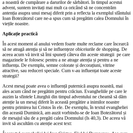
a noastră de cumpărare a darurilor de sărbători. În timpul acestui
advent, suntem invitați mai mult ca oricând să ne concentrăm
antenția asupra unui mesaj diferit prin a reflecta la exemplul sfântului
Ioan Botezătorul care ne-a spus cum să pregătim calea Domnului în
viețile noastre.
Aplicație practică
În acest moment al anului vedem foarte multe reclame care încearcă
să ne atragă atenția și să ne influențeze obiceiurile de shopping. De
aceea acum vă invit să îmi spuneți câteva din aceste strategii pe care
magazinele le folosesc pentru a ne atrage atenția și pentru a ne
influența. De exemplu, semne colorate și decorațiuni, vitrine
atractive, sau reduceri speciale. Cum v-au influențat toate aceste
strategii?
Acest mesaj poate avea o influență puternică asupra noastră, mai
ales acum când ne pregătim pentru crăciun. Evangheliile pe care le
auzim la sfintele Liturghii din timpul adventului ne cheamă să dăm
atenție la un mesaj diferit în această pregătire a inimilor noastre
pentru primirea lui Cristos în ele. De exemplu, în textul evangheliei
din această Duminică, am auzit vorbindu-se de Ioan Botezătorul și
de mesajul său de a pregăti calea Domnului (Is 40,3). De aceea vă
invit să ascultăm cu atenție acest text: