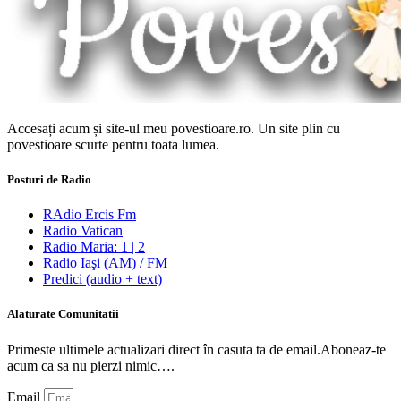
Accesați acum și site-ul meu povestioare.ro. Un site plin cu
povestioare scurte pentru toata lumea.
Posturi de Radio
RAdio Ercis Fm
Radio Vatican
Radio Maria: 1 | 2
Radio Iaşi (AM) / FM
Predici (audio + text)
Alaturate Comunitatii
Primeste ultimele actualizari direct în casuta ta de email.Aboneaz-te
acum ca sa nu pierzi nimic….
Email