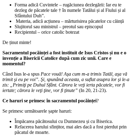
Forma adică Cuvintele – rugăciunea dezlegării: Iar eu te
dezleg de păcatele tale † în numele Tatălui și al Fiului și al
Sfântului Duh”.
Materia, adică acțiunea – mărturisirea păcatelor cu căință
Slujitorul sau ministrul – preotul sau episcopul
Recipientul – orice catolic botezat
De ținut minte!
Sacramentul pocăinței a fost instituit de Isus Cristos și nu e o
invenție a Bisericii Catolice după cum zic unii. Care e
momentul?
Când Isus le-a spus
Pace vouă! Aşa cum m-a trimis Tatăl, aşa vă
trimit şi eu pe voi”. Şi, spunând aceasta, a suflat asupra lor şi le-a
zis: „Primiţi pe Duhul Sfânt. Cărora le veţi ierta păcatele, vor fi
iertate; cărora le veţi ţine, vor fi ţinute”
(In 20, 21-23).
Ce haruri se primesc în sacramentul pocăinței
?
Se primesc următoarele șapte haruri:
Împăcarea păcătosului cu Dumnezeu și cu Biserica.
Refacerea harului sfințitor, mai ales dacă a fost pierdut prin
păcatul de moarte.