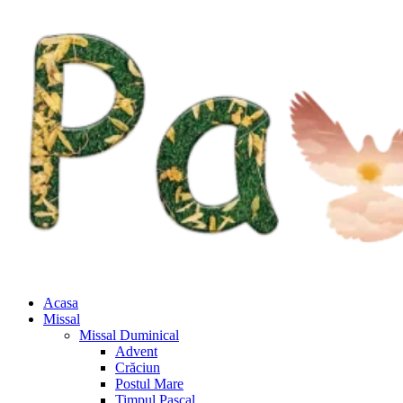
Acasa
Missal
Missal Duminical
Advent
Crăciun
Postul Mare
Timpul Pascal