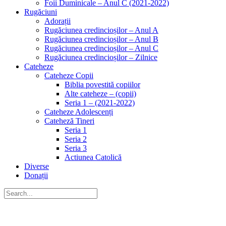
Foii Duminicale – Anul C (2021-2022)
Rugăciuni
Adorații
Rugăciunea credincioșilor – Anul A
Rugăciunea credincioșilor – Anul B
Rugăciunea credincioșilor – Anul C
Rugăciunea credincioșilor – Zilnice
Cateheze
Cateheze Copii
Biblia povestită copiilor
Alte cateheze – (copii)
Seria 1 – (2021-2022)
Cateheze Adolescenți
Cateheză Tineri
Seria 1
Seria 2
Seria 3
Actiunea Catolică
Diverse
Donații