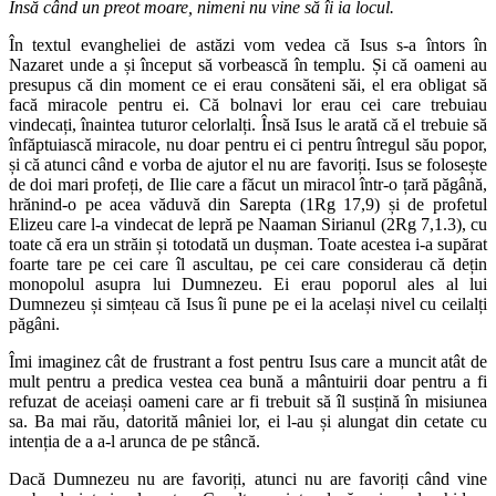
Însă când un preot moare, nimeni nu vine să îi ia locul.
În textul evangheliei de astăzi vom vedea că Isus s-a întors în
Nazaret unde a și început să vorbească în templu. Și că oameni au
presupus că din moment ce ei erau consăteni săi, el era obligat să
facă miracole pentru ei. Că bolnavi lor erau cei care trebuiau
vindecați, înaintea tuturor celorlalți. Însă Isus le arată că el trebuie să
înfăptuiască miracole, nu doar pentru ei ci pentru întregul său popor,
și că atunci când e vorba de ajutor el nu are favoriți. Isus se folosește
de doi mari profeți, de Ilie care a făcut un miracol într-o țară păgână,
hrănind-o pe acea văduvă din Sarepta (1Rg 17,9) și de profetul
Elizeu care l-a vindecat de lepră pe Naaman Sirianul (2Rg 7,1.3), cu
toate că era un străin și totodată un dușman. Toate acestea i-a supărat
foarte tare pe cei care îl ascultau, pe cei care considerau că dețin
monopolul asupra lui Dumnezeu. Ei erau poporul ales al lui
Dumnezeu și simțeau că Isus îi pune pe ei la același nivel cu ceilalți
păgâni.
Îmi imaginez cât de frustrant a fost pentru Isus care a muncit atât de
mult pentru a predica vestea cea bună a mântuirii doar pentru a fi
refuzat de aceiași oameni care ar fi trebuit să îl susțină în misiunea
sa. Ba mai rău, datorită mâniei lor, ei l-au și alungat din cetate cu
intenția de a a-l arunca de pe stâncă.
Dacă Dumnezeu nu are favoriți, atunci nu are favoriți când vine