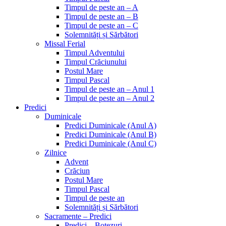
Timpul de peste an – A
Timpul de peste an – B
Timpul de peste an – C
Solemnități și Sărbători
Missal Ferial
Timpul Adventului
Timpul Crăciunului
Postul Mare
Timpul Pascal
Timpul de peste an – Anul 1
Timpul de peste an – Anul 2
Predici
Duminicale
Predici Duminicale (Anul A)
Predici Duminicale (Anul B)
Predici Duminicale (Anul C)
Zilnice
Advent
Crăciun
Postul Mare
Timpul Pascal
Timpul de peste an
Solemnități și Sărbători
Sacramente – Predici
Predici – Botezuri