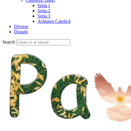
Cateheză Tineri
Seria 1
Seria 2
Seria 3
Actiunea Catolică
Diverse
Donații
Search