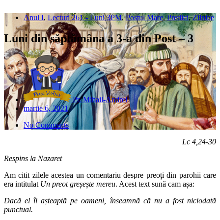
Anul I
,
Lecturi 261 - Luni 3PM
,
Postul Mare
,
Predici
,
Zilnice
Luni din săptămâna a 3-a din Post – 3
Pr. Mihail-Andrei
martie 6, 2021
No Comments
Lc 4,24-30
Respins la Nazaret
Am citit zilele acestea un comentariu despre preoți din parohii care
era intitulat
Un preot greșește mereu
. Acest text sună cam așa:
Dacă el îi așteaptă pe oameni, înseamnă că nu a fost niciodată
punctual.