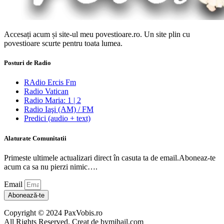
Accesați acum și site-ul meu povestioare.ro. Un site plin cu
povestioare scurte pentru toata lumea.
Posturi de Radio
RAdio Ercis Fm
Radio Vatican
Radio Maria: 1 | 2
Radio Iaşi (AM) / FM
Predici (audio + text)
Alaturate Comunitatii
Primeste ultimele actualizari direct în casuta ta de email.Aboneaz-te
acum ca sa nu pierzi nimic….
Email
Abonează-te
Copyright © 2024 PaxVobis.ro
All Rights Reserved. Creat de bymihail.com