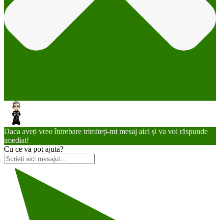
Daca aveți vreo întrebare trimiteți-mi mesaj aici și va voi răspunde
imediat!
Cu ce va pot ajuta?