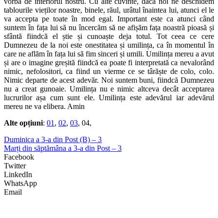
vorba de interiorul nostru. Cu alte cuvinte, dacă noi ne deschidem
tablourile vieților noastre, binele, răul, urâtul înaintea lui, atunci el le
va accepta pe toate în mod egal. Important este ca atunci când
suntem în fața lui să nu încercăm să ne afișăm fața noastră pioasă și
sfântă fiindcă el știe și cunoaște deja totul. Tot ceea ce cere
Dumnezeu de la noi este onestitatea și umilința, ca în momentul în
care ne aflăm în fața lui să fim sinceri și umili. Umilința mereu a avut
și are o imagine greșită fiindcă ea poate fi interpretată ca nevalorând
nimic, nefolositori, ca fiind un vierme ce se târăște de colo, colo.
Nimic departe de acest adevăr. Noi suntem buni, fiindcă Dumnezeu
nu a creat gunoaie. Umilința nu e nimic altceva decât acceptarea
lucrurilor așa cum sunt ele. Umilința este adevărul iar adevărul
mereu ne va elibera. Amin
Alte opțiuni
:
01
,
02
,
03
, 04,
Duminica a 3-a din Post (B) – 3
Marți din săptămâna a 3-a din Post – 3
Facebook
Twitter
LinkedIn
WhatsApp
Email