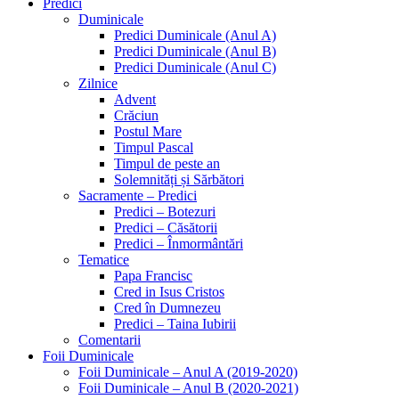
Predici
Duminicale
Predici Duminicale (Anul A)
Predici Duminicale (Anul B)
Predici Duminicale (Anul C)
Zilnice
Advent
Crăciun
Postul Mare
Timpul Pascal
Timpul de peste an
Solemnități și Sărbători
Sacramente – Predici
Predici – Botezuri
Predici – Căsătorii
Predici – Înmormântări
Tematice
Papa Francisc
Cred in Isus Cristos
Cred în Dumnezeu
Predici – Taina Iubirii
Comentarii
Foii Duminicale
Foii Duminicale – Anul A (2019-2020)
Foii Duminicale – Anul B (2020-2021)