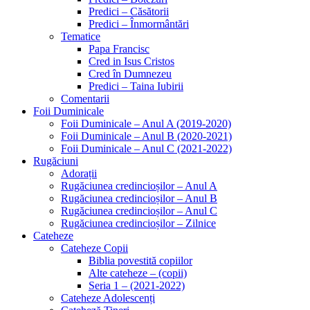
Predici – Căsătorii
Predici – Înmormântări
Tematice
Papa Francisc
Cred in Isus Cristos
Cred în Dumnezeu
Predici – Taina Iubirii
Comentarii
Foii Duminicale
Foii Duminicale – Anul A (2019-2020)
Foii Duminicale – Anul B (2020-2021)
Foii Duminicale – Anul C (2021-2022)
Rugăciuni
Adorații
Rugăciunea credincioșilor – Anul A
Rugăciunea credincioșilor – Anul B
Rugăciunea credincioșilor – Anul C
Rugăciunea credincioșilor – Zilnice
Cateheze
Cateheze Copii
Biblia povestită copiilor
Alte cateheze – (copii)
Seria 1 – (2021-2022)
Cateheze Adolescenți