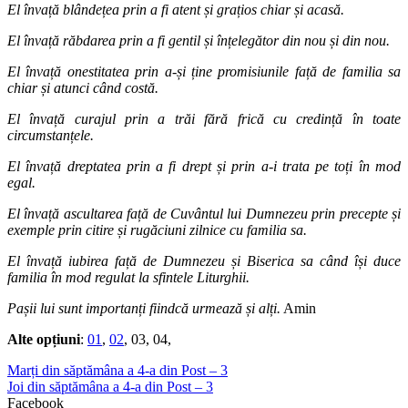
El învață blândețea prin a fi atent și grațios chiar și acasă.
El învață răbdarea prin a fi gentil și înțelegător din nou și din nou.
El învață onestitatea prin a-și ține promisiunile față de familia sa
chiar și atunci când costă.
El învață curajul prin a trăi fără frică cu credință în toate
circumstanțele.
El învață dreptatea prin a fi drept și prin a-i trata pe toți în mod
egal.
El învață ascultarea față de Cuvântul lui Dumnezeu prin precepte și
exemple prin citire și rugăciuni zilnice cu familia sa.
El învață iubirea față de Dumnezeu și Biserica sa când își duce
familia în mod regulat la sfintele Liturghii.
Pașii lui sunt importanți fiindcă urmează și alți.
Amin
Alte opțiuni
:
01
,
02
, 03, 04,
Marți din săptămâna a 4-a din Post – 3
Joi din săptămâna a 4-a din Post – 3
Facebook