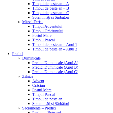
Timpul de peste an – A
Timpul de peste an – B
Timpul de peste an – C
Solemnități și Sărbători
Missal Ferial
Timpul Adventului
Timpul Crăciunului
Postul Mare
Timpul Pascal
Timpul de peste an – Anul 1
Timpul de peste an – Anul 2
Predici
Duminicale
Predici Duminicale (Anul A)
Predici Duminicale (Anul B)
Predici Duminicale (Anul C)
Zilnice
Advent
Crăciun
Postul Mare
Timpul Pascal
Timpul de peste an
Solemnități și Sărbători
Sacramente – Predici
Predici – Botezuri