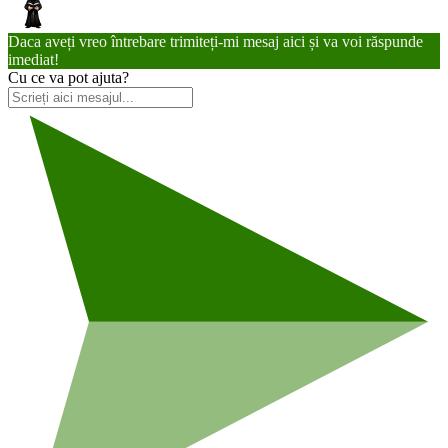
Daca aveți vreo întrebare trimiteți-mi mesaj aici și va voi răspunde
imediat!
Cu ce va pot ajuta?