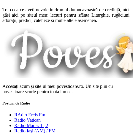
Tot ceea ce aveti nevoie in drumul dumneavoastră de credință, uteți
găsi aici pe siteul meu: lecturi pentru sfânta Liturghie, rugăciuni,
adorații, predici, cateheze și multe altele asemenea.
Accesați acum și site-ul meu povestioare.ro. Un site plin cu
povestioare scurte pentru toata lumea.
Posturi de Radio
RAdio Ercis Fm
Radio Vatican
Radio Maria: 1 | 2
Radio Iaşi (AM) / FM