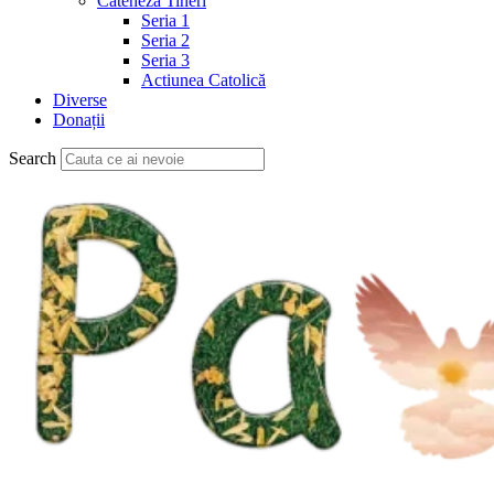
Cateheză Tineri
Seria 1
Seria 2
Seria 3
Actiunea Catolică
Diverse
Donații
Search