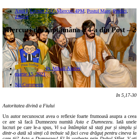
Anul I
,
Lecturi 270 - Miercuri 4PM
,
Postul Mare
,
Predici
,
Zilnice
Miercuri din săptămâna a 4-a din Post – 2
Pr. Mihail-Andrei
martie 15, 2021
No Comments
In 5,17-30
Autoritatea divină a Fiului
Un autor necunoscut avea o reflexie foarte frumoasă asupra a ceea
ce are să facă Dumnezeu numită
Asta e Dumnezeu
. Iată unele
lucruri pe care le-a spus,
Vi s-a întâmplat să stați pur și simplu și
dintr-o dată să simți că trebuie să faci ceva drăguț pentru cineva la
care ții? Asta e Dumnezeu! El îți vorbește prin Duhul Sfânt. V-ați