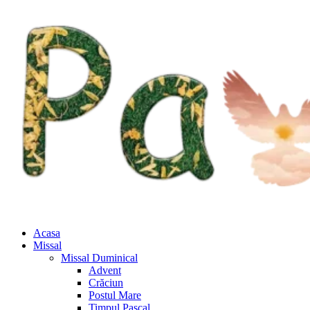
Acasa
Missal
Missal Duminical
Advent
Crăciun
Postul Mare
Timpul Pascal