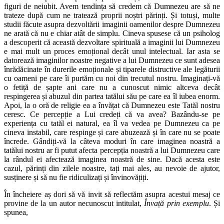
figuri de neiubit. Avem tendința să credem că Dumnezeu are să ne
trateze după cum ne tratează proprii noștri părinți. Și totuși, multe
studii făcute asupra dezvoltării imaginii oamenilor despre Dumnezeu
ne arată că nu e chiar atât de simplu. Cineva spusese că un psiholog
a descoperit că această dezvoltare spirituală a imaginii lui Dumnezeu
e mai mult un proces emoțional decât unul intelectual. Iar asta se
datorează imaginilor noastre negative a lui Dumnezeu ce sunt adesea
înrădăcinate în durerile emoționale și tiparele distructive ale legăturii
cu oameni pe care îi purtăm cu noi din trecutul nostru. Imaginați-vă
o fetiță de șapte ani care nu a cunoscut nimic altceva decât
respingerea și abuzul din partea tatălui său pe care ea îl iubea enorm.
Apoi, la o oră de religie ea a învățat că Dumnezeu este Tatăl nostru
ceresc. Ce percepție a Lui credeți că va avea? Bazându-se pe
experiența cu tatăl ei natural, ea îl va vedea pe Dumnezeu ca pe
cineva instabil, care respinge și care abuzează și în care nu se poate
încrede. Gândiți-vă la câteva moduri în care imaginea noastră a
tatălui nostru ar fi putut afecta percepția noastră a lui Dumnezeu care
la rândul ei afectează imaginea noastră de sine. Dacă acesta este
cazul, părinți din zilele noastre, tați mai ales, au nevoie de ajutor,
susținere și să nu fie ridiculizați și învinovățiți.
În încheiere aș dori să vă invit să reflectăm asupra acestui mesaj ce
provine de la un autor necunoscut intitulat,
Învață prin exemplu
. Și
spunea,