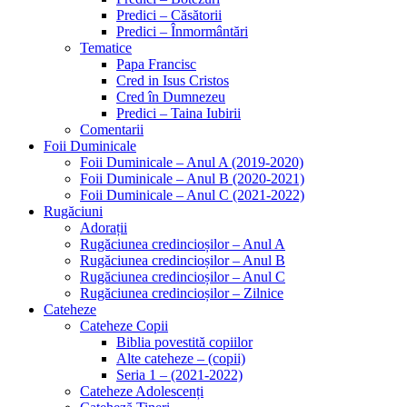
Predici – Căsătorii
Predici – Înmormântări
Tematice
Papa Francisc
Cred in Isus Cristos
Cred în Dumnezeu
Predici – Taina Iubirii
Comentarii
Foii Duminicale
Foii Duminicale – Anul A (2019-2020)
Foii Duminicale – Anul B (2020-2021)
Foii Duminicale – Anul C (2021-2022)
Rugăciuni
Adorații
Rugăciunea credincioșilor – Anul A
Rugăciunea credincioșilor – Anul B
Rugăciunea credincioșilor – Anul C
Rugăciunea credincioșilor – Zilnice
Cateheze
Cateheze Copii
Biblia povestită copiilor
Alte cateheze – (copii)
Seria 1 – (2021-2022)
Cateheze Adolescenți