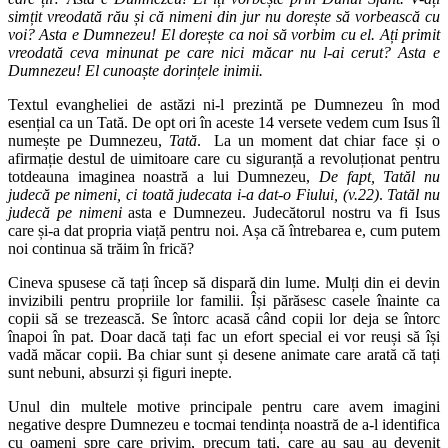
simțit vreodată rău și că nimeni din jur nu dorește să vorbească cu
voi? Asta e Dumnezeu! El dorește ca noi să vorbim cu el. Ați primit
vreodată ceva minunat pe care nici măcar nu l-ai cerut? Asta e
Dumnezeu! El cunoaște dorințele inimii.
Textul evangheliei de astăzi ni-l prezintă pe Dumnezeu în mod
esențial ca un Tată. De opt ori în aceste 14 versete vedem cum Isus îl
numește pe Dumnezeu,
Tată
. La un moment dat chiar face și o
afirmație destul de uimitoare care cu siguranță a revoluționat pentru
totdeauna imaginea noastră a lui Dumnezeu,
De fapt, Tatăl nu
judecă pe nimeni, ci toată judecata i-a dat-o Fiului, (v.22)
.
Tatăl nu
judecă pe nimeni
asta e Dumnezeu. Judecătorul nostru va fi Isus
care și-a dat propria viață pentru noi. Așa că întrebarea e, cum putem
noi continua să trăim în frică?
Cineva spusese că tați încep să dispară din lume. Mulți din ei devin
invizibili pentru propriile lor familii. Își părăsesc casele înainte ca
copii să se trezească. Se întorc acasă când copii lor deja se întorc
înapoi în pat. Doar dacă tați fac un efort special ei vor reuși să își
vadă măcar copii. Ba chiar sunt și desene animate care arată că tați
sunt nebuni, absurzi și figuri inepte.
Unul din multele motive principale pentru care avem imagini
negative despre Dumnezeu e tocmai tendința noastră de a-l identifica
cu oameni spre care privim, precum tați, care au sau au devenit