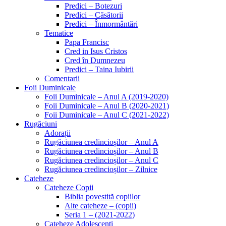
Predici – Botezuri
Predici – Căsătorii
Predici – Înmormântări
Tematice
Papa Francisc
Cred in Isus Cristos
Cred în Dumnezeu
Predici – Taina Iubirii
Comentarii
Foii Duminicale
Foii Duminicale – Anul A (2019-2020)
Foii Duminicale – Anul B (2020-2021)
Foii Duminicale – Anul C (2021-2022)
Rugăciuni
Adorații
Rugăciunea credincioșilor – Anul A
Rugăciunea credincioșilor – Anul B
Rugăciunea credincioșilor – Anul C
Rugăciunea credincioșilor – Zilnice
Cateheze
Cateheze Copii
Biblia povestită copiilor
Alte cateheze – (copii)
Seria 1 – (2021-2022)
Cateheze Adolescenți