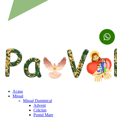
Acasa
Missal
Missal Duminical
Advent
Crăciun
Postul Mare