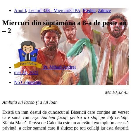
Anul I
,
Lecturi 338 - Miercuri8TPA
,
Predici
,
Zilnice
Miercuri din săptămâna a 8-a de peste an
– 2
Pr. Mihail-Andrei
mai 24, 2021
No Comments
Mc 10,32-45
Ambiția lui Iacob și a lui Ioan
Există un imn destul de cunoscut al Bisericii care conține un verset
care sună cam așa:
Suntem făcuți pentru a-i sluji pe toți ceilalți
.
Sfânta Maică Tereza de Calcutta este un adevărat exemplu în această
privință, a celor oameni care îi slujesc pe toți ceilalți iar asta datorită