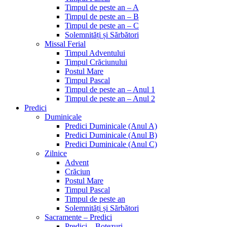
Timpul de peste an – A
Timpul de peste an – B
Timpul de peste an – C
Solemnități și Sărbători
Missal Ferial
Timpul Adventului
Timpul Crăciunului
Postul Mare
Timpul Pascal
Timpul de peste an – Anul 1
Timpul de peste an – Anul 2
Predici
Duminicale
Predici Duminicale (Anul A)
Predici Duminicale (Anul B)
Predici Duminicale (Anul C)
Zilnice
Advent
Crăciun
Postul Mare
Timpul Pascal
Timpul de peste an
Solemnități și Sărbători
Sacramente – Predici
Predici – Botezuri