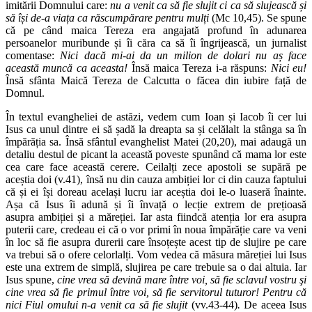
imitării Domnului care:
nu a venit ca să fie slujit ci ca să slujească și
să își de-a viața ca răscumpărare pentru mulți
(Mc 10,45). Se spune
că pe când maica Tereza era angajată profund în adunarea
persoanelor muribunde și îi căra ca să îi îngrijească, un jurnalist
comentase:
Nici dacă mi-ai da un milion de dolari nu aș face
această muncă ca aceasta!
Însă maica Tereza i-a răspuns:
Nici eu!
Însă sfânta Maică Tereza de Calcutta o făcea din iubire față de
Domnul.
În textul evangheliei de astăzi, vedem cum Ioan și Iacob îi cer lui
Isus ca unul dintre ei să șadă la dreapta sa și celălalt la stânga sa în
împărăția sa. Însă sfântul evanghelist Matei (20,20), mai adaugă un
detaliu destul de picant la această poveste spunând că mama lor este
cea care face această cerere. Ceilalți zece apostoli se supără pe
aceștia doi (v.41), însă nu din cauza ambiției lor ci din cauza faptului
că și ei își doreau același lucru iar aceștia doi le-o luaseră înainte.
Așa că Isus îi adună și îi învață o lecție extrem de prețioasă
asupra ambiției și a măreției. Iar asta fiindcă atenția lor era asupra
puterii care, credeau ei că o vor primi în noua împărăție care va veni
în loc să fie asupra durerii care însoțește acest tip de slujire pe care
va trebui să o ofere celorlalți. Vom vedea că măsura măreției lui Isus
este una extrem de simplă, slujirea pe care trebuie sa o dai altuia. Iar
Isus spune,
cine vrea să devină mare între voi, să fie sclavul vostru şi
cine vrea să fie primul între voi, să fie servitorul tuturor! Pentru că
nici Fiul omului n-a venit ca să fie slujit
(vv.43-44)
.
De aceea Isus