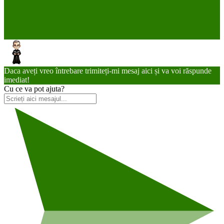
Daca aveți vreo întrebare trimiteți-mi mesaj aici și va voi răspunde
imediat!
Cu ce va pot ajuta?