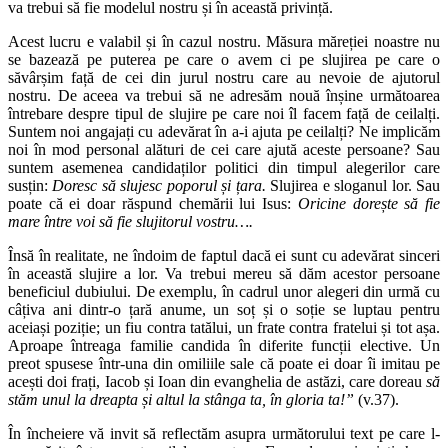
va trebui să fie modelul nostru și în această privință.
Acest lucru e valabil și în cazul nostru. Măsura măreției noastre nu
se bazează pe puterea pe care o avem ci pe slujirea pe care o
săvârșim față de cei din jurul nostru care au nevoie de ajutorul
nostru. De aceea va trebui să ne adresăm nouă înșine următoarea
întrebare despre tipul de slujire pe care noi îl facem față de ceilalți.
Suntem noi angajați cu adevărat în a-i ajuta pe ceilalți? Ne implicăm
noi în mod personal alături de cei care ajută aceste persoane? Sau
suntem asemenea candidaților politici din timpul alegerilor care
susțin:
Doresc să slujesc poporul și țara.
Slujirea e sloganul lor. Sau
poate că ei doar răspund chemării lui Isus:
Oricine dorește să fie
mare între voi să fie slujitorul vostru….
Însă în realitate, ne îndoim de faptul dacă ei sunt cu adevărat sinceri
în această slujire a lor. Va trebui mereu să dăm acestor persoane
beneficiul dubiului. De exemplu, în cadrul unor alegeri din urmă cu
câțiva ani dintr-o țară anume, un soț și o soție se luptau pentru
aceiași poziție; un fiu contra tatălui, un frate contra fratelui și tot așa.
Aproape întreaga familie candida în diferite funcții elective. Un
preot spusese într-una din omiliile sale că poate ei doar îi imitau pe
acești doi frați, Iacob și Ioan din evanghelia de astăzi, care doreau
să
stăm unul la dreapta și altul la stânga ta, în gloria ta!”
(v.37).
În încheiere vă invit să reflectăm asupra următorului text pe care l-