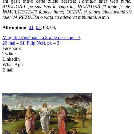
am găsit într-o carte zilele acestea:
Formula unei vieți bune:
ADAUGĂ-L pe sus Isus în viața ta; ÎNLĂTURĂ-ȚI toate fricile;
ÎNMULȚEȘTE-ȚI faptele bune; OFERĂ și altora binecuvântările
tale; VA REZULTA o viață cu adevărat minunată
. Amin
Alte opțiuni
:
01
,
02
, 03, 04,
Marţi din săptămâna a 8-a de peste an – 3
26 mai – Sf. Filip Neri, pr. – 3
Facebook
Twitter
LinkedIn
WhatsApp
Email