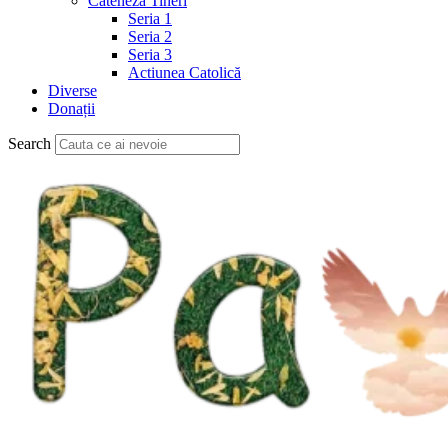
Cateheză Tineri
Seria 1
Seria 2
Seria 3
Actiunea Catolică
Diverse
Donații
Search