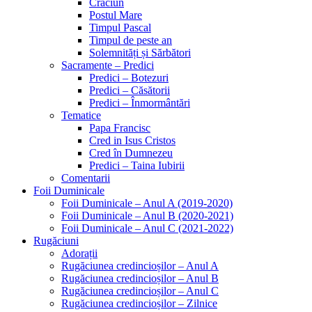
Crăciun
Postul Mare
Timpul Pascal
Timpul de peste an
Solemnități și Sărbători
Sacramente – Predici
Predici – Botezuri
Predici – Căsătorii
Predici – Înmormântări
Tematice
Papa Francisc
Cred in Isus Cristos
Cred în Dumnezeu
Predici – Taina Iubirii
Comentarii
Foii Duminicale
Foii Duminicale – Anul A (2019-2020)
Foii Duminicale – Anul B (2020-2021)
Foii Duminicale – Anul C (2021-2022)
Rugăciuni
Adorații
Rugăciunea credincioșilor – Anul A
Rugăciunea credincioșilor – Anul B
Rugăciunea credincioșilor – Anul C
Rugăciunea credincioșilor – Zilnice