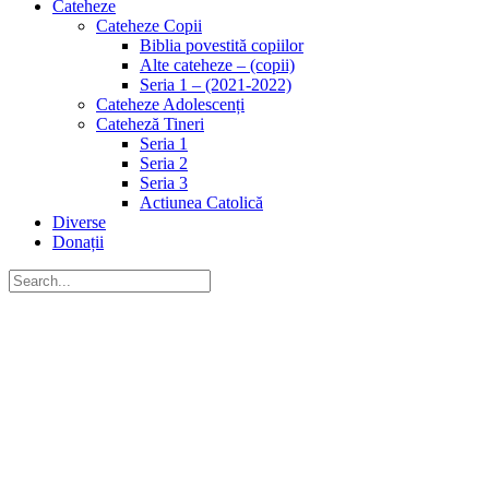
Cateheze
Cateheze Copii
Biblia povestită copiilor
Alte cateheze – (copii)
Seria 1 – (2021-2022)
Cateheze Adolescenți
Cateheză Tineri
Seria 1
Seria 2
Seria 3
Actiunea Catolică
Diverse
Donații