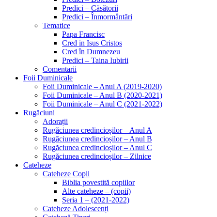
Predici – Căsătorii
Predici – Înmormântări
Tematice
Papa Francisc
Cred in Isus Cristos
Cred în Dumnezeu
Predici – Taina Iubirii
Comentarii
Foii Duminicale
Foii Duminicale – Anul A (2019-2020)
Foii Duminicale – Anul B (2020-2021)
Foii Duminicale – Anul C (2021-2022)
Rugăciuni
Adorații
Rugăciunea credincioșilor – Anul A
Rugăciunea credincioșilor – Anul B
Rugăciunea credincioșilor – Anul C
Rugăciunea credincioșilor – Zilnice
Cateheze
Cateheze Copii
Biblia povestită copiilor
Alte cateheze – (copii)
Seria 1 – (2021-2022)
Cateheze Adolescenți