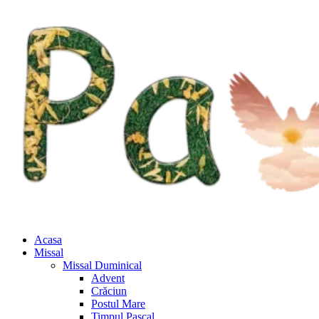
Acasa
Missal
Missal Duminical
Advent
Crăciun
Postul Mare
Timpul Pascal