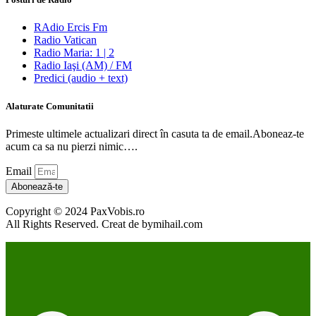
RAdio Ercis Fm
Radio Vatican
Radio Maria: 1 | 2
Radio Iaşi (AM) / FM
Predici (audio + text)
Alaturate Comunitatii
Primeste ultimele actualizari direct în casuta ta de email.Aboneaz-te
acum ca sa nu pierzi nimic….
Email
Abonează-te
Copyright © 2024 PaxVobis.ro
All Rights Reserved. Creat de bymihail.com