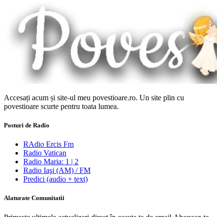
Accesați acum și site-ul meu povestioare.ro. Un site plin cu
povestioare scurte pentru toata lumea.
Posturi de Radio
RAdio Ercis Fm
Radio Vatican
Radio Maria: 1 | 2
Radio Iaşi (AM) / FM
Predici (audio + text)
Alaturate Comunitatii