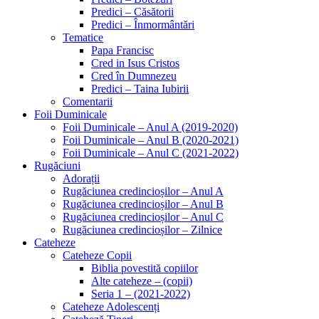
Predici – Căsătorii
Predici – Înmormântări
Tematice
Papa Francisc
Cred in Isus Cristos
Cred în Dumnezeu
Predici – Taina Iubirii
Comentarii
Foii Duminicale
Foii Duminicale – Anul A (2019-2020)
Foii Duminicale – Anul B (2020-2021)
Foii Duminicale – Anul C (2021-2022)
Rugăciuni
Adorații
Rugăciunea credincioșilor – Anul A
Rugăciunea credincioșilor – Anul B
Rugăciunea credincioșilor – Anul C
Rugăciunea credincioșilor – Zilnice
Cateheze
Cateheze Copii
Biblia povestită copiilor
Alte cateheze – (copii)
Seria 1 – (2021-2022)
Cateheze Adolescenți