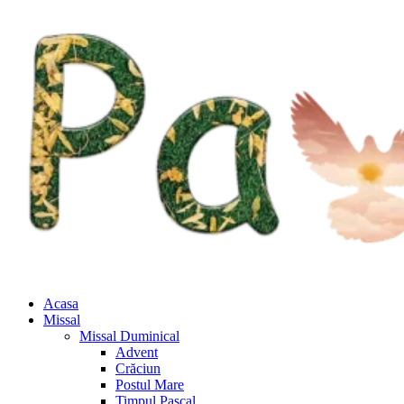
Acasa
Missal
Missal Duminical
Advent
Crăciun
Postul Mare
Timpul Pascal