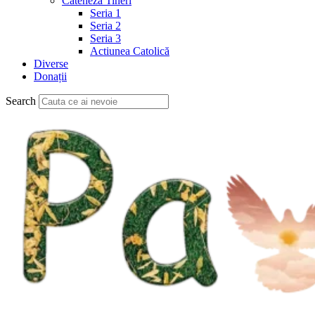
Cateheză Tineri
Seria 1
Seria 2
Seria 3
Actiunea Catolică
Diverse
Donații
Search