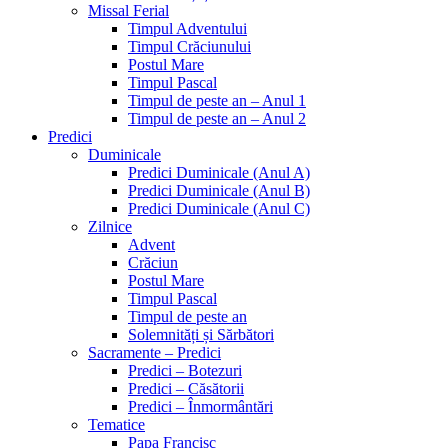
Missal Ferial
Timpul Adventului
Timpul Crăciunului
Postul Mare
Timpul Pascal
Timpul de peste an – Anul 1
Timpul de peste an – Anul 2
Predici
Duminicale
Predici Duminicale (Anul A)
Predici Duminicale (Anul B)
Predici Duminicale (Anul C)
Zilnice
Advent
Crăciun
Postul Mare
Timpul Pascal
Timpul de peste an
Solemnități și Sărbători
Sacramente – Predici
Predici – Botezuri
Predici – Căsătorii
Predici – Înmormântări
Tematice
Papa Francisc