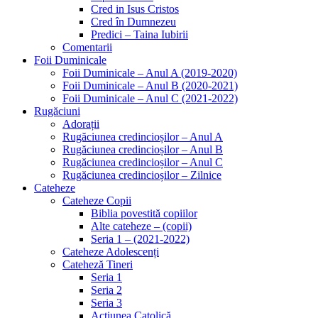
Cred in Isus Cristos
Cred în Dumnezeu
Predici – Taina Iubirii
Comentarii
Foii Duminicale
Foii Duminicale – Anul A (2019-2020)
Foii Duminicale – Anul B (2020-2021)
Foii Duminicale – Anul C (2021-2022)
Rugăciuni
Adorații
Rugăciunea credincioșilor – Anul A
Rugăciunea credincioșilor – Anul B
Rugăciunea credincioșilor – Anul C
Rugăciunea credincioșilor – Zilnice
Cateheze
Cateheze Copii
Biblia povestită copiilor
Alte cateheze – (copii)
Seria 1 – (2021-2022)
Cateheze Adolescenți
Cateheză Tineri
Seria 1
Seria 2
Seria 3
Actiunea Catolică