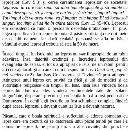
leproșilor (Lev 5,3) și cerea carantinarea leproșilor de societate:
Leprosul, în care este rana, să aibă hainele sfâșiate şi să umble cu
capul descoperit, să-şi acopere barba şi să strige: „Impur! Impur!”.
Tot timpul cât va avea rana, va fi impur: este impur. El să locuiască
singur; locuința lui să fie în afara taberei
(Lev 13,45-46). Leprosul
era considerat ca fiind o persoană decedată umblătoare. În plus,
legea specifica că un lepros trebuia să păstreze distanța de doi metri
de ceilalți oameni, iar dacă cealaltă persoană se afla în bătaia
vântului atunci leprosul trebuia să stea la 50 de metri.
În acel timp, al lui Isus, nici un lepros nu s-ar fi apropiat de un rabin
adevărat. Însă datorită credinței și încrederii leprosului din
evanghelia de astăzi, el tot s-a apropiat de Isus, de un rabin, pentru
a-i cere ajutorul. Și am auzit cum i-a spus lui Isus:
Dacă vrei, poți să
mă vindeci
(v.2). Iar Isus Cristos vrea și îl vindecă prin atingere.
Atingerea unui lepros era privită cu frică și ură de medici și de
autoritățile religioase din timpul lui Isus. Însă Isus vindecă boala
leprosului dar mai ales vindecă sentimentele sale de izolare,
singurătate, disperare, precum și concepția lui că a fost pedepsit de
Dumnezeu. În ochii legii locurile au fost schimbate complet, fiindcă
după aceea, leprosul a devenit curat iar Isus a devenit necurat.
Păcatul, care e boala spirituală a sufletului, e adesea comparat cu
lepra care era crezută că se datorează unui păcat teribil pe care l-a
comis fie leprosul, fie părinți lui. Cu alte cuvinte, din punct de