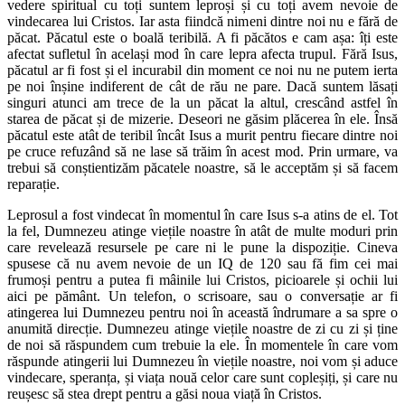
vedere spiritual cu toți suntem leproși și cu toți avem nevoie de
vindecarea lui Cristos. Iar asta fiindcă nimeni dintre noi nu e fără de
păcat. Păcatul este o boală teribilă. A fi păcătos e cam așa: îți este
afectat sufletul în același mod în care lepra afecta trupul. Fără Isus,
păcatul ar fi fost și el incurabil din moment ce noi nu ne putem ierta
pe noi înșine indiferent de cât de rău ne pare. Dacă suntem lăsați
singuri atunci am trece de la un păcat la altul, crescând astfel în
starea de păcat și de mizerie. Deseori ne găsim plăcerea în ele. Însă
păcatul este atât de teribil încât Isus a murit pentru fiecare dintre noi
pe cruce refuzând să ne lase să trăim în acest mod. Prin urmare, va
trebui să conștientizăm păcatele noastre, să le acceptăm și să facem
reparație.
Leprosul a fost vindecat în momentul în care Isus s-a atins de el. Tot
la fel, Dumnezeu atinge viețile noastre în atât de multe moduri prin
care revelează resursele pe care ni le pune la dispoziție. Cineva
spusese că nu avem nevoie de un IQ de 120 sau fă fim cei mai
frumoși pentru a putea fi mâinile lui Cristos, picioarele și ochii lui
aici pe pământ. Un telefon, o scrisoare, sau o conversație ar fi
atingerea lui Dumnezeu pentru noi în această îndrumare a sa spre o
anumită direcție. Dumnezeu atinge viețile noastre de zi cu zi și ține
de noi să răspundem cum trebuie la ele. În momentele în care vom
răspunde atingerii lui Dumnezeu în viețile noastre, noi vom și aduce
vindecare, speranța, și viața nouă celor care sunt copleșiți, și care nu
reușesc să stea drept pentru a găsi noua viață în Cristos.