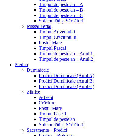
Timpul de peste an – A
Timpul de peste an – B
Timpul de peste an – C
Solemnități și Sărbători
Missal Ferial
Timpul Adventului
Timpul Crăciunului
Postul Mare
Timpul Pascal
Timpul de peste an – Anul 1
Timpul de peste an – Anul 2
Predici
Duminicale
Predici Duminicale (Anul A)
Predici Duminicale (Anul B)
Predici Duminicale (Anul C)
Zilnice
Advent
Crăciun
Postul Mare
Timpul Pascal
Timpul de peste an
Solemnități și Sărbători
Sacramente – Predici
Predici – Botezuri