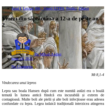
Anul I
,
Lecturi 366 - Vineri 12TPA
,
Predici
,
Zilnice
Vineri din săptămâna a 12-a de peste an –
2
Pr. Mihail-Andrei
iunie 24, 2021
No Comments
Mt 8,1-4
Vindecarea unui lepros
Lepra sau boala Hansen după cum este numită astăzi era o boală
temută în lumea antică fiindcă era incurabilă și extrem de
contagioasă. Multe boli ale pielii și alte boli infecțioase erau adesea
confundate cu lepra. Legea iudaică tradițională interzicea atingerea