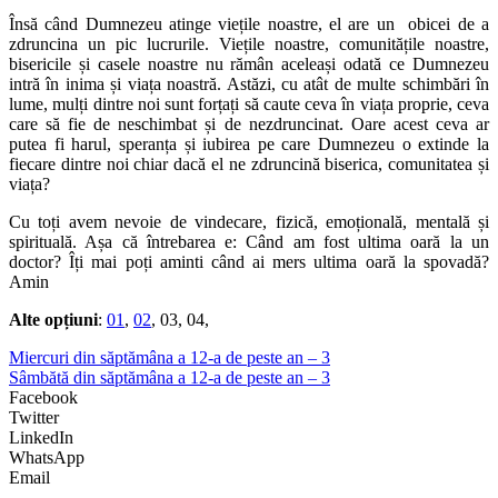
Însă când Dumnezeu atinge viețile noastre, el are un obicei de a
zdruncina un pic lucrurile. Viețile noastre, comunitățile noastre,
bisericile și casele noastre nu rămân aceleași odată ce Dumnezeu
intră în inima și viața noastră. Astăzi, cu atât de multe schimbări în
lume, mulți dintre noi sunt forțați să caute ceva în viața proprie, ceva
care să fie de neschimbat și de nezdruncinat. Oare acest ceva ar
putea fi harul, speranța și iubirea pe care Dumnezeu o extinde la
fiecare dintre noi chiar dacă el ne zdruncină biserica, comunitatea și
viața?
Cu toți avem nevoie de vindecare, fizică, emoțională, mentală și
spirituală. Așa că întrebarea e: Când am fost ultima oară la un
doctor? Îți mai poți aminti când ai mers ultima oară la spovadă?
Amin
Alte opțiuni
:
01
,
02
, 03, 04,
Miercuri din săptămâna a 12-a de peste an – 3
Sâmbătă din săptămâna a 12-a de peste an – 3
Facebook
Twitter
LinkedIn
WhatsApp
Email