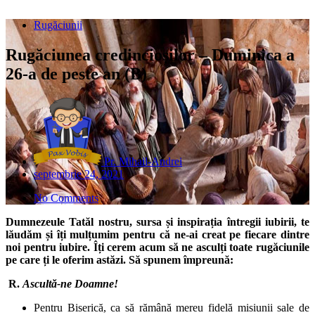
Rugăciunii
Rugăciunea credincioșilor – Duminica a
26-a de peste an (B)
Pr. Mihail-Andrei
septembrie 24, 2021
No Comments
Dumnezeule Tatăl nostru, sursa și inspirația întregii iubirii, te
lăudăm și îți mulțumim pentru că ne-ai creat pe fiecare dintre
noi pentru iubire. Îți cerem acum să ne asculți toate rugăciunile
pe care ți le oferim astăzi. Să spunem împreună:
R.
Ascultă-ne Doamne!
Pentru Biserică, ca să rămână mereu fidelă misiunii sale de