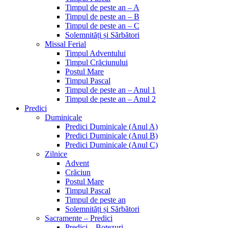
Timpul de peste an – A
Timpul de peste an – B
Timpul de peste an – C
Solemnități și Sărbători
Missal Ferial
Timpul Adventului
Timpul Crăciunului
Postul Mare
Timpul Pascal
Timpul de peste an – Anul 1
Timpul de peste an – Anul 2
Predici
Duminicale
Predici Duminicale (Anul A)
Predici Duminicale (Anul B)
Predici Duminicale (Anul C)
Zilnice
Advent
Crăciun
Postul Mare
Timpul Pascal
Timpul de peste an
Solemnități și Sărbători
Sacramente – Predici
Predici – Botezuri