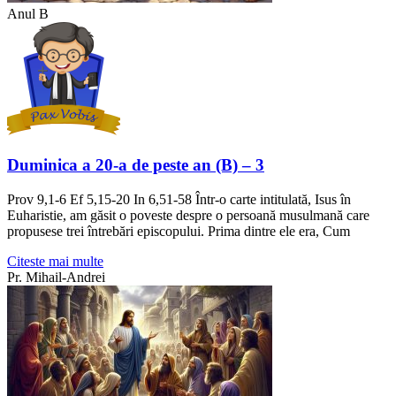
Anul B
Duminica a 20-a de peste an (B) – 3
Prov 9,1-6 Ef 5,15-20 In 6,51-58 Într-o carte intitulată, Isus în
Euharistie, am găsit o poveste despre o persoană musulmană care
propusese trei întrebări episcopului. Prima dintre ele era, Cum
Citeste mai multe
Pr. Mihail-Andrei