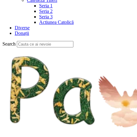
Cateheză Tineri
Seria 1
Seria 2
Seria 3
Actiunea Catolică
Diverse
Donații
Search