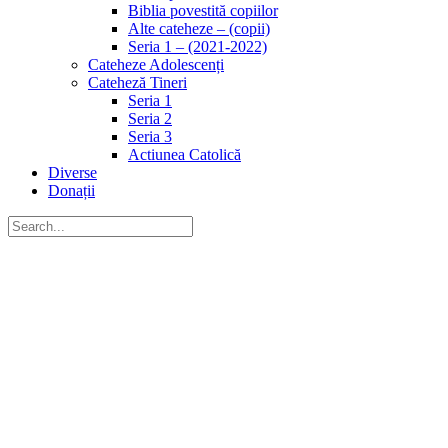
Biblia povestită copiilor
Alte cateheze – (copii)
Seria 1 – (2021-2022)
Cateheze Adolescenți
Cateheză Tineri
Seria 1
Seria 2
Seria 3
Actiunea Catolică
Diverse
Donații