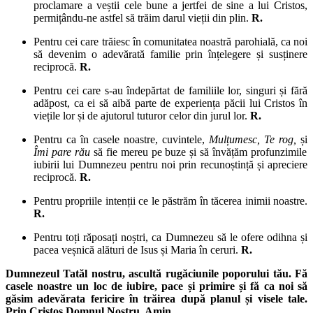
proclamare a veștii cele bune a jertfei de sine a lui Cristos,
permițându-ne astfel să trăim darul vieții din plin.
R.
Pentru cei care trăiesc în comunitatea noastră parohială, ca noi
să devenim o adevărată familie prin înțelegere și susținere
reciprocă.
R.
Pentru cei care s-au îndepărtat de familiile lor, singuri și fără
adăpost, ca ei să aibă parte de experiența păcii lui Cristos în
viețile lor și de ajutorul tuturor celor din jurul lor.
R.
Pentru ca în casele noastre, cuvintele,
Mulțumesc, Te rog,
și
Îmi pare rău
să fie mereu pe buze și să învățăm profunzimile
iubirii lui Dumnezeu pentru noi prin recunoștință și apreciere
reciprocă.
R.
Pentru propriile intenții ce le păstrăm în tăcerea inimii noastre.
R.
Pentru toți răposați noștri, ca Dumnezeu să le ofere odihna și
pacea veșnică alături de Isus și Maria în ceruri.
R.
Dumnezeul Tatăl nostru, ascultă rugăciunile poporului tău. Fă
casele noastre un loc de iubire, pace și primire și fă ca noi să
găsim adevărata fericire în trăirea după planul și visele tale.
Prin Cristos Domnul Nostru. Amin