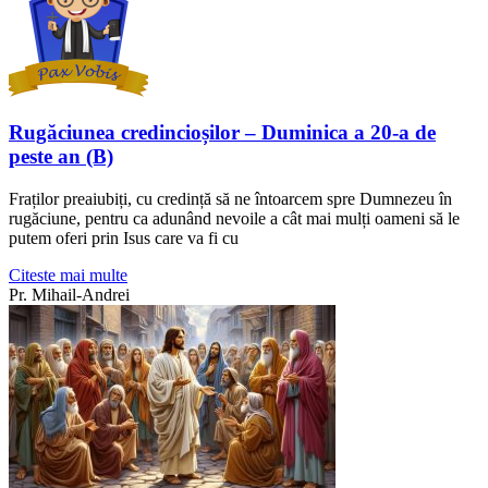
Rugăciunea credincioșilor – Duminica a 20-a de
peste an (B)
Fraților preaiubiți, cu credință să ne întoarcem spre Dumnezeu în
rugăciune, pentru ca adunând nevoile a cât mai mulți oameni să le
putem oferi prin Isus care va fi cu
Citeste mai multe
Pr. Mihail-Andrei