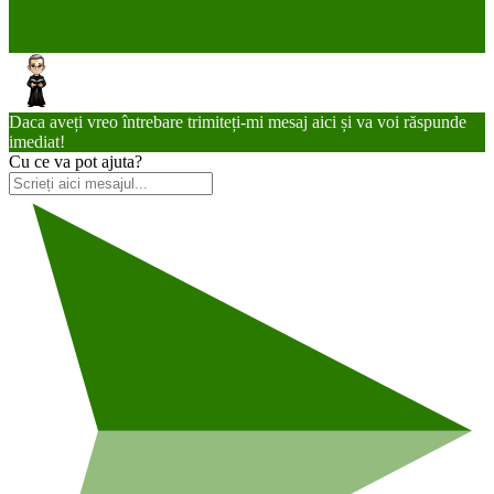
Daca aveți vreo întrebare trimiteți-mi mesaj aici și va voi răspunde
imediat!
Cu ce va pot ajuta?