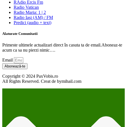
RAdio Ercis Fm
Radio Vatican
Radio Maria: 1 | 2
Radio Iaşi (AM) / FM
Predici (audio + text)
Alaturate Comunitatii
Primeste ultimele actualizari direct în casuta ta de email.Aboneaz-te
acum ca sa nu pierzi nimic….
Email
Abonează-te
Copyright © 2024 PaxVobis.ro
All Rights Reserved. Creat de bymihail.com