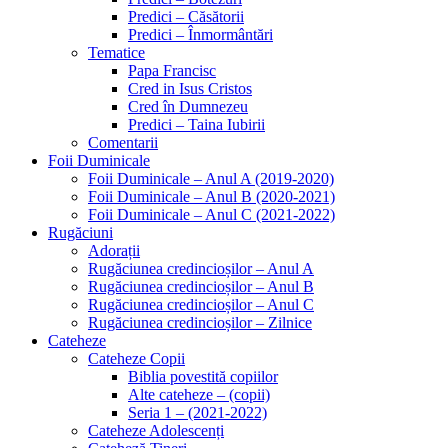
Predici – Căsătorii
Predici – Înmormântări
Tematice
Papa Francisc
Cred in Isus Cristos
Cred în Dumnezeu
Predici – Taina Iubirii
Comentarii
Foii Duminicale
Foii Duminicale – Anul A (2019-2020)
Foii Duminicale – Anul B (2020-2021)
Foii Duminicale – Anul C (2021-2022)
Rugăciuni
Adorații
Rugăciunea credincioșilor – Anul A
Rugăciunea credincioșilor – Anul B
Rugăciunea credincioșilor – Anul C
Rugăciunea credincioșilor – Zilnice
Cateheze
Cateheze Copii
Biblia povestită copiilor
Alte cateheze – (copii)
Seria 1 – (2021-2022)
Cateheze Adolescenți