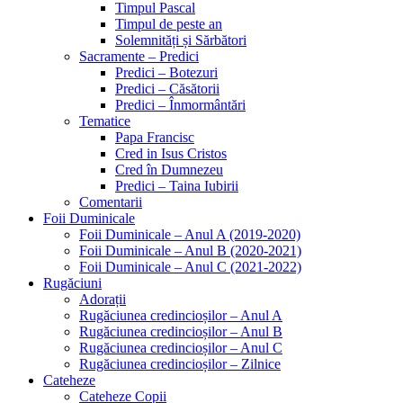
Timpul Pascal
Timpul de peste an
Solemnități și Sărbători
Sacramente – Predici
Predici – Botezuri
Predici – Căsătorii
Predici – Înmormântări
Tematice
Papa Francisc
Cred in Isus Cristos
Cred în Dumnezeu
Predici – Taina Iubirii
Comentarii
Foii Duminicale
Foii Duminicale – Anul A (2019-2020)
Foii Duminicale – Anul B (2020-2021)
Foii Duminicale – Anul C (2021-2022)
Rugăciuni
Adorații
Rugăciunea credincioșilor – Anul A
Rugăciunea credincioșilor – Anul B
Rugăciunea credincioșilor – Anul C
Rugăciunea credincioșilor – Zilnice
Cateheze
Cateheze Copii