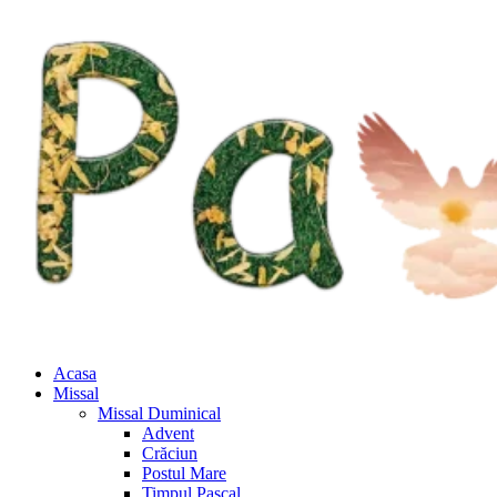
Acasa
Missal
Missal Duminical
Advent
Crăciun
Postul Mare
Timpul Pascal