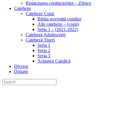
Rugăciunea credincioșilor – Zilnice
Cateheze
Cateheze Copii
Biblia povestită copiilor
Alte cateheze – (copii)
Seria 1 – (2021-2022)
Cateheze Adolescenți
Cateheză Tineri
Seria 1
Seria 2
Seria 3
Actiunea Catolică
Diverse
Donații