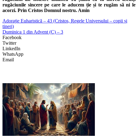
rugăciunile sincere pe care le aducem ție și te rugăm să ni le
acorzi. Prin Cristos Domnul nostru. Amin
Adorație Euharistică – 43 (Cristos, Regele Universului – copii și
tineri)
Duminica 1 din Advent (C) – 3
Facebook
Twitter
LinkedIn
WhatsApp
Email