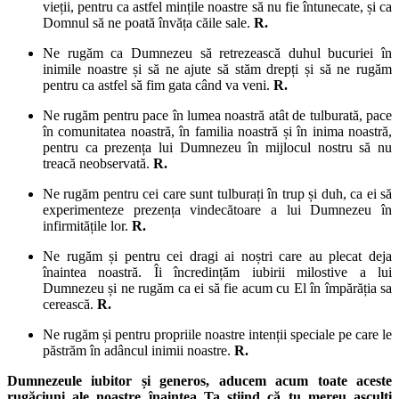
vieții, pentru ca astfel mințile noastre să nu fie întunecate, și ca
Domnul să ne poată învăța căile sale.
R.
Ne rugăm ca Dumnezeu să retrezească duhul bucuriei în
inimile noastre și să ne ajute să stăm drepți și să ne rugăm
pentru ca astfel să fim gata când va veni.
R.
Ne rugăm pentru pace în lumea noastră atât de tulburată, pace
în comunitatea noastră, în familia noastră și în inima noastră,
pentru ca prezența lui Dumnezeu în mijlocul nostru să nu
treacă neobservată.
R.
Ne rugăm pentru cei care sunt tulburați în trup și duh, ca ei să
experimenteze prezența vindecătoare a lui Dumnezeu în
infirmitățile lor.
R.
Ne rugăm și pentru cei dragi ai noștri care au plecat deja
înaintea noastră. Îi încredințăm iubirii milostive a lui
Dumnezeu și ne rugăm ca ei să fie acum cu El în împărăția sa
cerească.
R.
Ne rugăm și pentru propriile noastre intenții speciale pe care le
păstrăm în adâncul inimii noastre.
R.
Dumnezeule iubitor și generos, aducem acum toate aceste
rugăciuni ale noastre înaintea Ta știind că tu mereu asculți