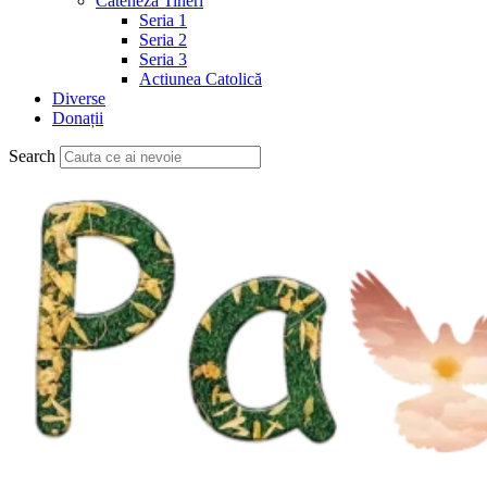
Cateheză Tineri
Seria 1
Seria 2
Seria 3
Actiunea Catolică
Diverse
Donații
Search