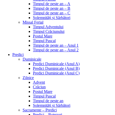
Timpul de peste an – A
Timpul de peste an – B
Timpul de peste an – C
Solemnități și Sărbători
Missal Ferial
Timpul Adventului
Timpul Crăciunului
Postul Mare
Timpul Pascal
Timpul de peste an – Anul 1
Timpul de peste an – Anul 2
Predici
Duminicale
Predici Duminicale (Anul A)
Predici Duminicale (Anul B)
Predici Duminicale (Anul C)
Zilnice
Advent
Crăciun
Postul Mare
Timpul Pascal
Timpul de peste an
Solemnități și Sărbători
Sacramente – Predici
Predici – Botezuri