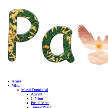
Acasa
Missal
Missal Duminical
Advent
Crăciun
Postul Mare
Timpul Pascal