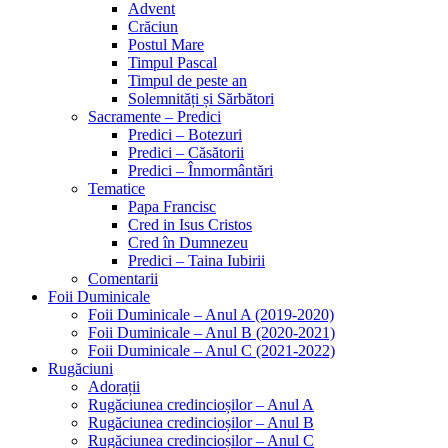
Advent
Crăciun
Postul Mare
Timpul Pascal
Timpul de peste an
Solemnități și Sărbători
Sacramente – Predici
Predici – Botezuri
Predici – Căsătorii
Predici – Înmormântări
Tematice
Papa Francisc
Cred in Isus Cristos
Cred în Dumnezeu
Predici – Taina Iubirii
Comentarii
Foii Duminicale
Foii Duminicale – Anul A (2019-2020)
Foii Duminicale – Anul B (2020-2021)
Foii Duminicale – Anul C (2021-2022)
Rugăciuni
Adorații
Rugăciunea credincioșilor – Anul A
Rugăciunea credincioșilor – Anul B
Rugăciunea credincioșilor – Anul C