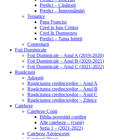
Predici – Căsătorii
Predici – Înmormântări
Tematice
Papa Francisc
Cred in Isus Cristos
Cred în Dumnezeu
Predici – Taina Iubirii
Comentarii
Foii Duminicale
Foii Duminicale – Anul A (2019-2020)
Foii Duminicale – Anul B (2020-2021)
Foii Duminicale – Anul C (2021-2022)
Rugăciuni
Adorații
Rugăciunea credincioșilor – Anul A
Rugăciunea credincioșilor – Anul B
Rugăciunea credincioșilor – Anul C
Rugăciunea credincioșilor – Zilnice
Cateheze
Cateheze Copii
Biblia povestită copiilor
Alte cateheze – (copii)
Seria 1 – (2021-2022)
Cateheze Adolescenți