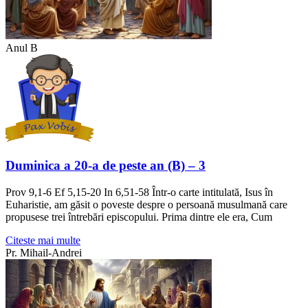
Anul B
Duminica a 20-a de peste an (B) – 3
Prov 9,1-6 Ef 5,15-20 In 6,51-58 Într-o carte intitulată, Isus în
Euharistie, am găsit o poveste despre o persoană musulmană care
propusese trei întrebări episcopului. Prima dintre ele era, Cum
Citeste mai multe
Pr. Mihail-Andrei