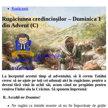
Rugăciunii
Rugăciunea credincioșilor – Duminica 1
din Advent (C)
Pr. Mihail-Andrei
noiembrie 25, 2021
No Comments
La începutul acestui timp al adventului, să îi cerem Tatălui
ceresc să ne ajute pe toți cei adunați aici în rugăciune, pentru a
deveni fără vină în ochii săi, acum când ne pregătim pentru
venirea Fiului său la Crăciun. Să spunem împreună:
R.
Ascultă-ne Doamne!
Ne rugăm ca inimile noastre să nu fie împovărate de grijile