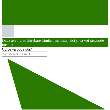
Daca aveți vreo întrebare trimiteți-mi mesaj aici și va voi răspunde
imediat!
Cu ce va pot ajuta?