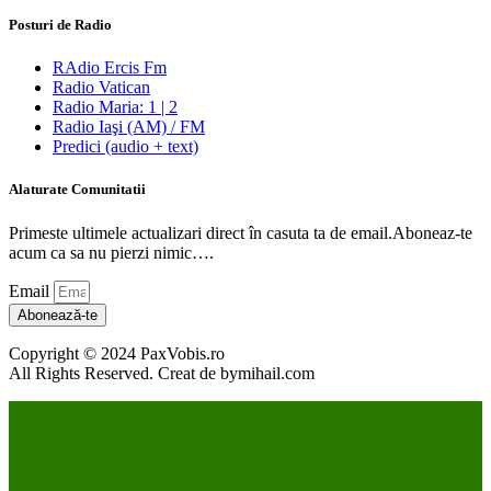
Posturi de Radio
RAdio Ercis Fm
Radio Vatican
Radio Maria: 1 | 2
Radio Iaşi (AM) / FM
Predici (audio + text)
Alaturate Comunitatii
Primeste ultimele actualizari direct în casuta ta de email.Aboneaz-te
acum ca sa nu pierzi nimic….
Email
Abonează-te
Copyright © 2024 PaxVobis.ro
All Rights Reserved. Creat de bymihail.com