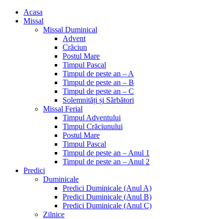
Acasa
Missal
Missal Duminical
Advent
Crăciun
Postul Mare
Timpul Pascal
Timpul de peste an – A
Timpul de peste an – B
Timpul de peste an – C
Solemnități și Sărbători
Missal Ferial
Timpul Adventului
Timpul Crăciunului
Postul Mare
Timpul Pascal
Timpul de peste an – Anul 1
Timpul de peste an – Anul 2
Predici
Duminicale
Predici Duminicale (Anul A)
Predici Duminicale (Anul B)
Predici Duminicale (Anul C)
Zilnice