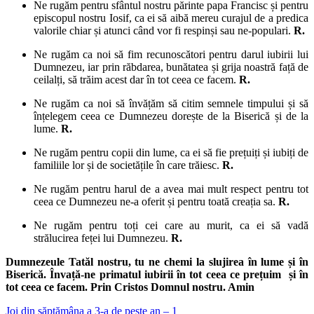
Ne rugăm pentru sfântul nostru părinte papa Francisc și pentru
episcopul nostru Iosif, ca ei să aibă mereu curajul de a predica
valorile chiar și atunci când vor fi respinși sau ne-populari.
R.
Ne rugăm ca noi să fim recunoscători pentru darul iubirii lui
Dumnezeu, iar prin răbdarea, bunătatea și grija noastră față de
ceilalți, să trăim acest dar în tot ceea ce facem.
R.
Ne rugăm ca noi să învățăm să citim semnele timpului și să
înțelegem ceea ce Dumnezeu dorește de la Biserică și de la
lume.
R.
Ne rugăm pentru copii din lume, ca ei să fie prețuiți și iubiți de
familiile lor și de societățile în care trăiesc.
R.
Ne rugăm pentru harul de a avea mai mult respect pentru tot
ceea ce Dumnezeu ne-a oferit și pentru toată creația sa.
R.
Ne rugăm pentru toți cei care au murit, ca ei să vadă
strălucirea feței lui Dumnezeu.
R.
Dumnezeule Tatăl nostru, tu ne chemi la slujirea în lume și în
Biserică. Învață-ne primatul iubirii în tot ceea ce prețuim și în
tot ceea ce facem. Prin Cristos Domnul nostru. Amin
Joi din săptămâna a 3-a de peste an – 1