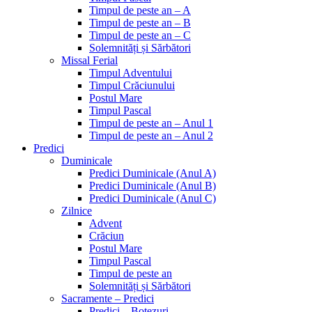
Timpul de peste an – A
Timpul de peste an – B
Timpul de peste an – C
Solemnități și Sărbători
Missal Ferial
Timpul Adventului
Timpul Crăciunului
Postul Mare
Timpul Pascal
Timpul de peste an – Anul 1
Timpul de peste an – Anul 2
Predici
Duminicale
Predici Duminicale (Anul A)
Predici Duminicale (Anul B)
Predici Duminicale (Anul C)
Zilnice
Advent
Crăciun
Postul Mare
Timpul Pascal
Timpul de peste an
Solemnități și Sărbători
Sacramente – Predici
Predici – Botezuri