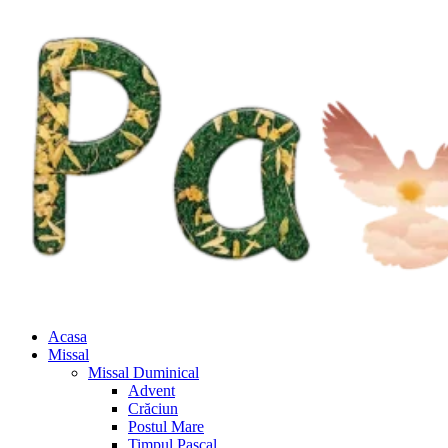
Acasa
Missal
Missal Duminical
Advent
Crăciun
Postul Mare
Timpul Pascal