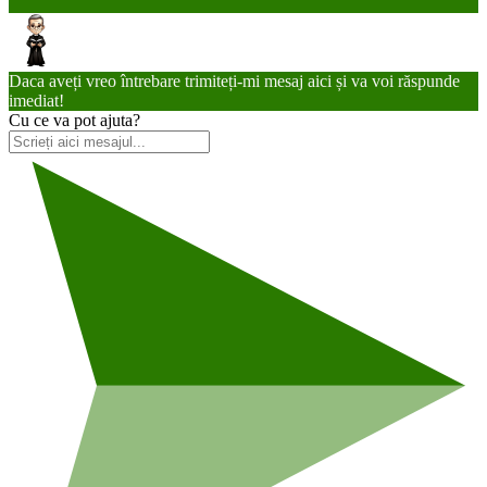
Daca aveți vreo întrebare trimiteți-mi mesaj aici și va voi răspunde
imediat!
Cu ce va pot ajuta?