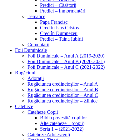
Predici – Căsătorii
Predici – Înmormântări
Tematice
Papa Francisc
Cred in Isus Cristos
Cred în Dumnezeu
Predici – Taina Iubirii
Comentarii
Foii Duminicale
Foii Duminicale – Anul A (2019-2020)
Foii Duminicale – Anul B (2020-2021)
Foii Duminicale – Anul C (2021-2022)
Rugăciuni
Adorații
Rugăciunea credincioșilor – Anul A
Rugăciunea credincioșilor – Anul B
Rugăciunea credincioșilor – Anul C
Rugăciunea credincioșilor – Zilnice
Cateheze
Cateheze Copii
Biblia povestită copiilor
Alte cateheze – (copii)
Seria 1 – (2021-2022)
Cateheze Adolescenți