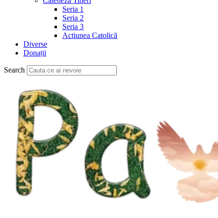
Cateheză Tineri
Seria 1
Seria 2
Seria 3
Actiunea Catolică
Diverse
Donații
Search