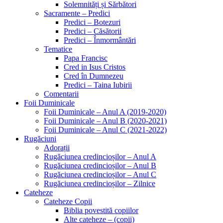
Solemnități și Sărbători
Sacramente – Predici
Predici – Botezuri
Predici – Căsătorii
Predici – Înmormântări
Tematice
Papa Francisc
Cred in Isus Cristos
Cred în Dumnezeu
Predici – Taina Iubirii
Comentarii
Foii Duminicale
Foii Duminicale – Anul A (2019-2020)
Foii Duminicale – Anul B (2020-2021)
Foii Duminicale – Anul C (2021-2022)
Rugăciuni
Adorații
Rugăciunea credincioșilor – Anul A
Rugăciunea credincioșilor – Anul B
Rugăciunea credincioșilor – Anul C
Rugăciunea credincioșilor – Zilnice
Cateheze
Cateheze Copii
Biblia povestită copiilor
Alte cateheze – (copii)