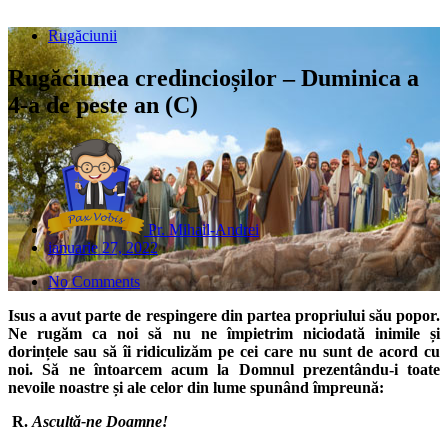
Rugăciunii
Rugăciunea credincioșilor – Duminica a
4-a de peste an (C)
Pr. Mihail-Andrei
ianuarie 27, 2022
No Comments
Isus a avut parte de respingere din partea propriului său popor.
Ne rugăm ca noi să nu ne împietrim niciodată inimile și
dorințele sau să îi ridiculizăm pe cei care nu sunt de acord cu
noi. Să ne întoarcem acum la Domnul prezentându-i toate
nevoile noastre și ale celor din lume spunând împreună:
R.
Ascultă-ne Doamne!