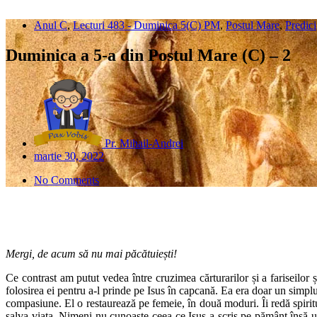
Anul C
,
Lecturi 483 - Duminica 5(C) PM
,
Postul Mare
,
Predici
Duminica a 5-a din Postul Mare (C) – 2
Pr. Mihail-Andrei
martie 30, 2022
No Comments
Mergi, de acum să nu mai păcătuiești!
Ce contrast am putut vedea între cruzimea cărturarilor și a fariseilor 
folosirea ei pentru a-l prinde pe Isus în capcană. Ea era doar un simplu
compasiune. El o restaurează pe femeie, în două moduri. Îi redă spiritua
salva viața. Nimeni nu cunoaște ceea ce Isus a scris pe pământ însă unii