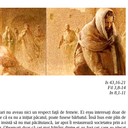
Is 43,16-21
Fil 3,8-14
In 8,1-11
rari nu aveau nici un respect față de femeie. Ei erau interesați doar de
că ea nu a inițiat păcatul, poate fusese bărbatul. Însă Isus este plin de
nsistă să nu mai păcătuiască, iar apoi îi restaurează societatea prin a-i
r. Observați doar că cei mai bătrâni dintre ei au fost cei care au plecat