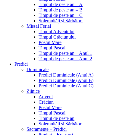
Timpul de peste an – A
Timpul de peste an – B
Timpul de peste an – C
Solemnități și Sărbători
Missal Ferial
Timpul Adventului
Timpul Crăciunului
Postul Mare
Timpul Pascal
Timpul de peste an – Anul 1
Timpul de peste an – Anul 2
Predici
Duminicale
Predici Duminicale (Anul A)
Predici Duminicale (Anul B)
Predici Duminicale (Anul C)
Zilnice
Advent
Crăciun
Postul Mare
Timpul Pascal
Timpul de peste an
Solemnități și Sărbători
Sacramente – Predici
Predici – Botezuri