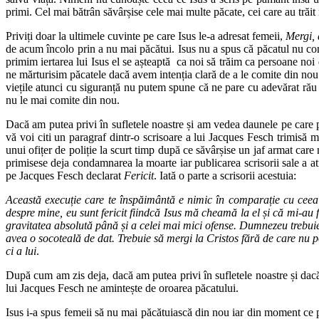
primi. Cel mai bătrân săvârșise cele mai multe păcate, cei care au trăit 
Priviți doar la ultimele cuvinte pe care Isus le-a adresat femeii,
Mergi, 
de acum încolo prin a nu mai păcătui. Isus nu a spus că păcatul nu co
primim iertarea lui Isus el se așteaptă ca noi să trăim ca persoane no
ne mărturisim păcatele dacă avem intenția clară de a le comite din no
viețile atunci cu siguranță nu putem spune că ne pare cu adevărat rău
nu le mai comite din nou.
Dacă am putea privi în sufletele noastre și am vedea daunele pe care pă
vă voi citi un paragraf dintr-o scrisoare a lui Jacques Fesch trimisă 
unui ofițer de poliție la scurt timp după ce săvârșise un jaf armat car
primisese deja condamnarea la moarte iar publicarea scrisorii sale a at
pe Jacques Fesch declarat
Fericit
. Iată o parte a scrisorii acestuia:
Această execuție care te înspăimântă e nimic în comparație cu ceea 
despre mine, eu sunt fericit fiindcă Isus mă cheamă la el și că mi-au 
gravitatea absolută până și a celei mai mici ofense. Dumnezeu trebuie să
avea o socoteală de dat. Trebuie să mergi la Cristos fără de care nu poț
ci a lui
.
După cum am zis deja, dacă am putea privi în sufletele noastre și dacă
lui Jacques Fesch ne amintește de oroarea păcatului.
Isus i-a spus femeii să nu mai păcătuiască din nou iar din moment ce pă