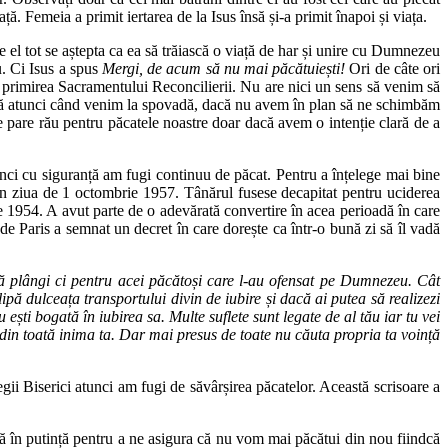
ă. Femeia a primit iertarea de la Isus însă și-a primit înapoi și viața.
le el tot se aștepta ca ea să trăiască o viață de har și unire cu Dumnezeu
u. Ci Isus a spus
Mergi, de acum să nu mai păcătuiești!
Ori de câte ori
u primirea Sacramentului Reconcilierii. Nu are nici un sens să venim să
însă atunci când venim la spovadă, dacă nu avem în plan să ne schimbăm
 pare rău pentru păcatele noastre doar dacă avem o intenție clară de a
tunci cu siguranță am fugi continuu de păcat. Pentru a înțelege mai bine
a în ziua de 1 octombrie 1957. Tânărul fusese decapitat pentru uciderea
ie 1954. A avut parte de o adevărată convertire în acea perioadă în care
de Paris a semnat un decret în care dorește ca într-o bună zi să îl vadă
să plângi ci pentru acei păcătoși care l-au ofensat pe Dumnezeu. Cât
pă dulceața transportului divin de iubire și dacă ai putea să realizezi
ești bogată în iubirea sa. Multe suflete sunt legate de al tău iar tu vei
ți din toată inima ta. Dar mai presus de toate nu căuta propria ta voință
ii Biserici atunci am fugi de săvârșirea păcatelor. Această scrisoare a
stă în putință pentru a ne asigura că nu vom mai păcătui din nou fiindcă