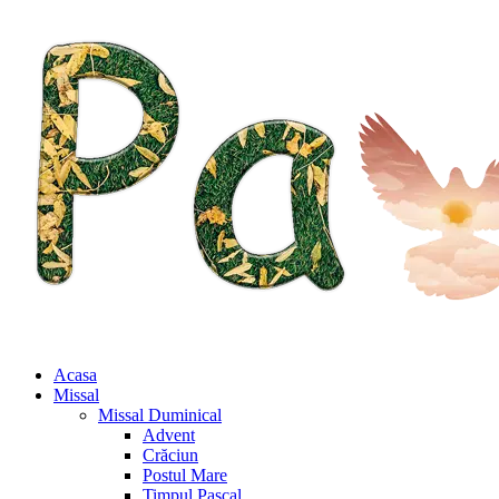
Acasa
Missal
Missal Duminical
Advent
Crăciun
Postul Mare
Timpul Pascal