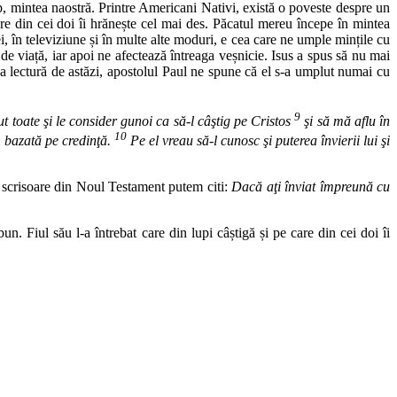
ep, mintea naostră. Printre Americani Nativi, există o poveste despre un
care din cei doi îi hrănește cel mai des. Păcatul mereu începe în mintea
, în televiziune și în multe alte moduri, e cea care ne umple mințile cu
de viață, iar apoi ne afectează întreaga veșnicie. Isus a spus să nu mai
a lectură de astăzi, apostolul Paul ne spune că el s-a umplut numai cu
9
 toate şi le consider gunoi ca să-l câştig pe Cristos
şi să mă aflu în
10
, bazată pe credinţă.
Pe el vreau să-l cunosc şi puterea învierii lui şi
tă scrisoare din Noul Testament putem citi:
Dacă aţi înviat împreună cu
n. Fiul său l-a întrebat care din lupi câștigă și pe care din cei doi îi