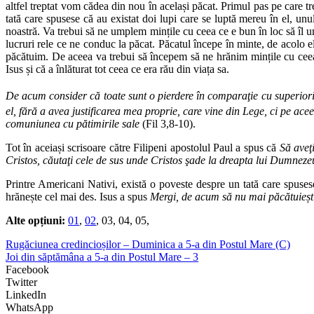
altfel treptat vom cădea din nou în același păcat. Primul pas pe care t
tată care spusese că au existat doi lupi care se luptă mereu în el, unu
noastră. Va trebui să ne umplem mințile cu ceea ce e bun în loc să îl u
lucruri rele ce ne conduc la păcat. Păcatul începe în minte, de acolo e
păcătuim. De aceea va trebui să începem să ne hrănim mințile cu ceea 
Isus și că a înlăturat tot ceea ce era rău din viața sa.
De acum consider că toate sunt o pierdere în comparaţie cu superiorit
el, fără a avea justificarea mea proprie, care vine din Lege, ci pe ace
comuniunea cu pătimirile sale
(Fil 3,8-10).
Tot în aceiași scrisoare către Filipeni apostolul Paul a spus că
Să aveţi
Cristos, căutaţi cele de sus unde Cristos şade la dreapta lui Dumnezeu
Printre Americani Nativi, există o poveste despre un tată care spusese 
hrănește cel mai des. Isus a spus
Mergi, de acum să nu mai păcătuieșt
Alte opțiuni:
01
,
02
, 03, 04, 05,
Rugăciunea credincioșilor – Duminica a 5-a din Postul Mare (C)
Joi din săptămâna a 5-a din Postul Mare – 3
Facebook
Twitter
LinkedIn
WhatsApp