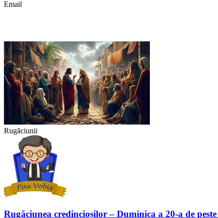
Email
Rugăciunii
Rugăciunea credincioșilor – Duminica a 20-a de peste