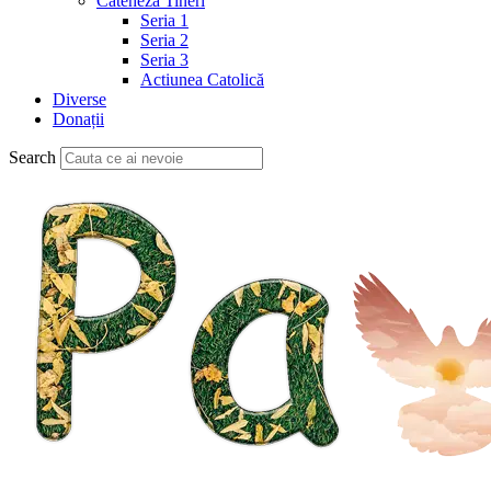
Cateheză Tineri
Seria 1
Seria 2
Seria 3
Actiunea Catolică
Diverse
Donații
Search