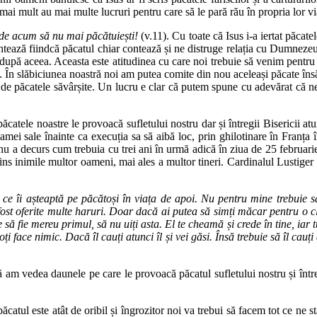
mai mult au mai multe lucruri pentru care să le pară rău în propria lor viaț
de acum să nu mai păcătuiești!
(v.11). Cu toate că Isus i-a iertat păcate
ntează fiindcă păcatul chiar contează și ne distruge relația cu Dumneze
i după aceea. Aceasta este atitudinea cu care noi trebuie să venim pentr
u. În slăbiciunea noastră noi am putea comite din nou aceleași păcate 
 de păcatele săvârșite. Un lucru e clar că putem spune cu adevărat că ne
catele noastre le provoacă sufletului nostru dar și întregii Bisericii a
mamei sale înainte ca execuția sa să aibă loc, prin ghilotinare în Franț
e nu a decurs cum trebuia cu trei ani în urmă adică în ziua de 25 februar
ins inimile multor oameni, mai ales a multor tineri. Cardinalul Lustiger 
ce îi așteaptă pe păcătoși în viața de apoi. Nu pentru mine trebuie 
fost oferite multe haruri. Doar dacă ai putea să simți măcar pentru o cli
 fie mereu primul, să nu uiți asta. El te cheamă și crede în tine, iar tu 
i face nimic. Dacă îl cauți atunci îl și vei găsi. Însă trebuie să îl cau
 am vedea daunele pe care le provoacă păcatul sufletului nostru și întreg
catul este atât de oribil și îngrozitor noi va trebui să facem tot ce ne 