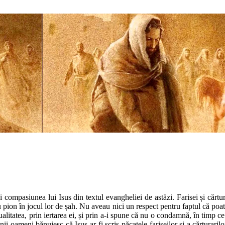
și compasiunea lui Isus din textul evangheliei de astăzi. Farisei și cărtu
 pion în jocul lor de șah. Nu aveau nici un respect pentru faptul că poate 
litatea, prin iertarea ei, și prin a-i spune că nu o condamnă, în timp ce i
 oameni bănuiesc că Isus ar fi scris păcatele fariseilor și a cărturarilo