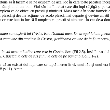
rebuie să îl facem e să ne ocupăm de acel loc în care toate păcatele înc
l rău și unul era bun. Fiul său l-a întrebat care din lupi câștigă și pe 
mplem ca de obicei cu prostii și nimicuri. Mass media în toate formele ei
l pleacă și devine acțiune, de acolo pleacă mai departe și devine un stil 
ce este bun în loc să îl umplem cu prostii și nimicuri. În cea de-a dou
atea cunoaşterii lui Cristos Isus Domnul meu. De dragul lui am pierdut
ea care vine din credinţa în Cristos, justificarea ce vine de la Dumnezeu
 în voi acea atitudine care este în Cristos Isus
(Fil 2,5). Însă într-o al
. Cugetaţi la cele de sus şi nu la cele de pe pământ
(Col 3,1-2).
că au existat doi lupi care se luptă mereu în el, unul rău și unul era bu
i!
(v.11). Amin