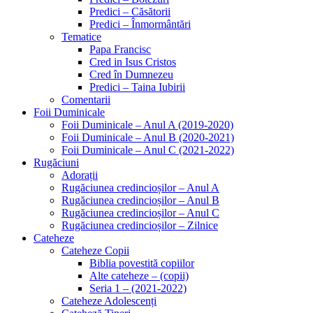
Predici – Căsătorii
Predici – Înmormântări
Tematice
Papa Francisc
Cred in Isus Cristos
Cred în Dumnezeu
Predici – Taina Iubirii
Comentarii
Foii Duminicale
Foii Duminicale – Anul A (2019-2020)
Foii Duminicale – Anul B (2020-2021)
Foii Duminicale – Anul C (2021-2022)
Rugăciuni
Adorații
Rugăciunea credincioșilor – Anul A
Rugăciunea credincioșilor – Anul B
Rugăciunea credincioșilor – Anul C
Rugăciunea credincioșilor – Zilnice
Cateheze
Cateheze Copii
Biblia povestită copiilor
Alte cateheze – (copii)
Seria 1 – (2021-2022)
Cateheze Adolescenți