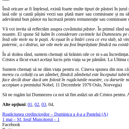
Însă oricare ar fi înțelesul, există foarte multe tipuri de păstori în juru
lasă oile și caută pășini verzi sau plată mare sau comisioane și nu să
adevăratul bun păstor nu lucrează pentru remunerație sau comisioane 
Vă voi invita să reflectăm asupra cuvântului
păstor
. În primul rând s
noastre. El spune
Să luăm în considerare cuvintele lui Dumnezeu pe ca
însă oile mele nu le paști. Ai eșuat în a întări ceea ce era slab, să 
puternic, a-i distrus, iar oile mele au fost împrăștiate fiindcă nu există
În al doilea rând, suntem chemați să hrănim oile ce ni s-au încredința
Cristos a făcut exact același lucru prin viața sa pe pământ. La Ultima c
Suntem chemați să ne dăm viața pentru oi. Cineva spunea din nou că Sf
mereu cu ceilalți cu un zâmbet, fiindcă zâmbetul este începutul iubi
face decât doar dacă am folosit în rugăciunile noastre, cu darurile n
acceptare a premiului Nobel, 11 Decembrie 1979 Oslo, Norvegia)
Să ne rugăm lui Dumnezeu ca noi să fim astăzi un alt Cristos pentru.
Alte opțiuni
:
01
,
02
,
03
, 04,
Rugăciunea credincioșilor – Duminica a 4-a a Paştelui (A)
1 mai – Sf. Iosif Muncitorul – 1
Facebook