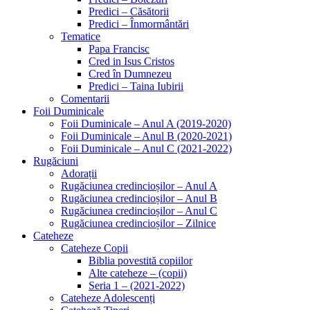
Predici – Căsătorii
Predici – Înmormântări
Tematice
Papa Francisc
Cred in Isus Cristos
Cred în Dumnezeu
Predici – Taina Iubirii
Comentarii
Foii Duminicale
Foii Duminicale – Anul A (2019-2020)
Foii Duminicale – Anul B (2020-2021)
Foii Duminicale – Anul C (2021-2022)
Rugăciuni
Adorații
Rugăciunea credincioșilor – Anul A
Rugăciunea credincioșilor – Anul B
Rugăciunea credincioșilor – Anul C
Rugăciunea credincioșilor – Zilnice
Cateheze
Cateheze Copii
Biblia povestită copiilor
Alte cateheze – (copii)
Seria 1 – (2021-2022)
Cateheze Adolescenți