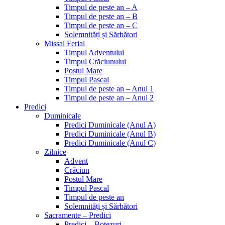
Timpul de peste an – A
Timpul de peste an – B
Timpul de peste an – C
Solemnități și Sărbători
Missal Ferial
Timpul Adventului
Timpul Crăciunului
Postul Mare
Timpul Pascal
Timpul de peste an – Anul 1
Timpul de peste an – Anul 2
Predici
Duminicale
Predici Duminicale (Anul A)
Predici Duminicale (Anul B)
Predici Duminicale (Anul C)
Zilnice
Advent
Crăciun
Postul Mare
Timpul Pascal
Timpul de peste an
Solemnități și Sărbători
Sacramente – Predici
Predici – Botezuri