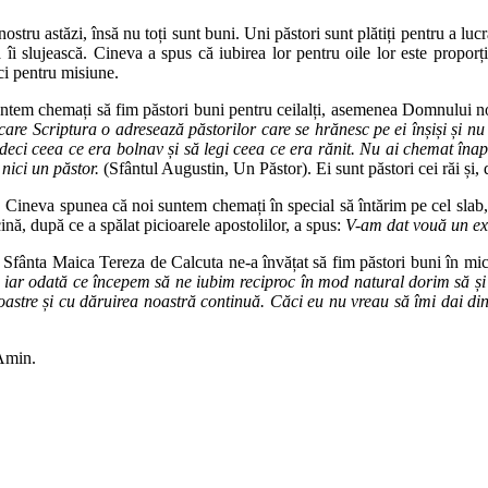
l nostru astăzi, însă nu toți sunt buni. Uni păstori sunt plătiți pentru a luc
 îi slujească. Cineva a spus că iubirea lor pentru oile lor este proporți
ci pentru misiune.
untem chemați să fim păstori buni pentru ceilalți, asemenea Domnului no
re Scriptura o adresează păstorilor care se hrănesc pe ei înșiși și nu o
vindeci ceea ce era bolnav și să legi ceea ce era rănit. Nu ai chemat îna
 nici un păstor.
(Sfântul Augustin, Un Păstor). Ei sunt păstori cei răi și, 
t. Cineva spunea că noi suntem chemați în special să întărim pe cel sla
ină, după ce a spălat picioarele apostolilor, a spus:
V-am dat vouă un exem
ânta Maica Tereza de Calcuta ne-a învățat să fim păstori buni în mici 
rii iar odată ce începem să ne iubim reciproc în mod natural dorim să ș
oastre și cu dăruirea noastră continuă. Căci eu nu vreau să îmi dai di
 Amin.