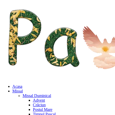
Acasa
Missal
Missal Duminical
Advent
Crăciun
Postul Mare
Timpul Pascal