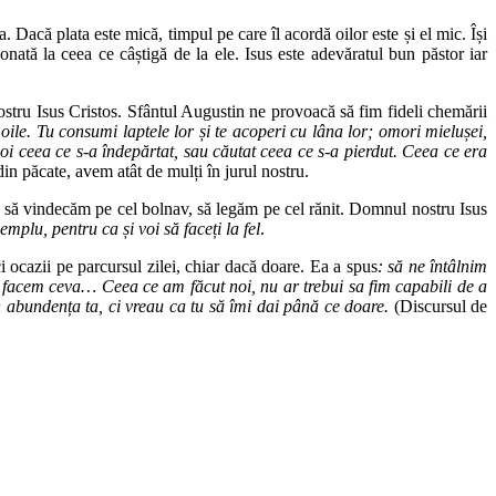
ra. Dacă plata este mică, timpul pe care îl acordă oilor este și el mic. Își
onată la ceea ce câștigă de la ele. Isus este adevăratul bun păstor iar
stru Isus Cristos. Sfântul Augustin ne provoacă să fim fideli chemării
ile. Tu consumi laptele lor și te acoperi cu lâna lor; omori mielușei,
poi ceea ce s-a îndepărtat, sau căutat ceea ce s-a pierdut. Ceea ce era
din păcate, avem atât de mulți în jurul nostru.
b, să vindecăm pe cel bolnav, să legăm pe cel rănit. Domnul nostru Isus
plu, pentru ca și voi să faceți la fel
.
ocazii pe parcursul zilei, chiar dacă doare. Ea a spus
: să ne întâlnim
i facem ceva… Ceea ce am făcut noi, nu ar trebui sa fim capabili de a
n abundența ta, ci vreau ca tu să îmi dai până ce doare.
(Discursul de