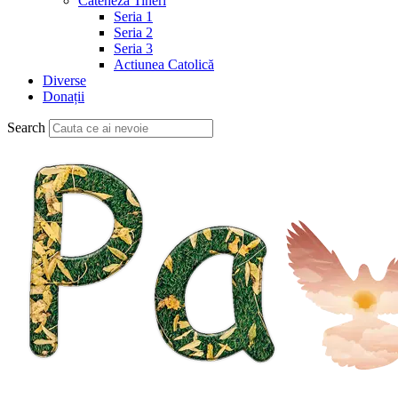
Cateheză Tineri
Seria 1
Seria 2
Seria 3
Actiunea Catolică
Diverse
Donații
Search