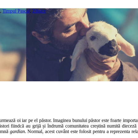
,
Timpul Pascal
,
Zilnice
 urmează oi iar pe el păstor. Imaginea bunului păstor este foarte importa
păstori fiindcă au grijă și îndrumă comunitatea creștină numită diecez
seamnă
gardian
. Normal, acest cuvânt este folosit pentru a reprezenta re