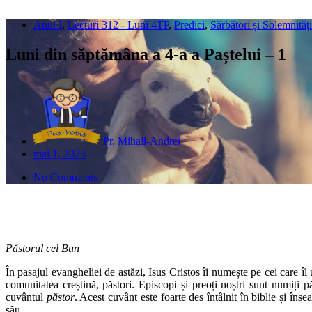
Anul I
,
Lecturi 312 - Luni 4TP
,
Predici
,
Sărbători și Solemnități
Luni din săptămâna a 4-a a Paștelui – 1
Pr. Mihail-Andrei
mai 1, 2023
No Comments
Păstorul cel Bun
În pasajul evangheliei de astăzi, Isus Cristos îi numește pe cei care îl
comunitatea creștină, păstori. Episcopi și preoți noștri sunt numiți 
cuvântul
păstor
. Acest cuvânt este foarte des întâlnit în biblie și în
său.