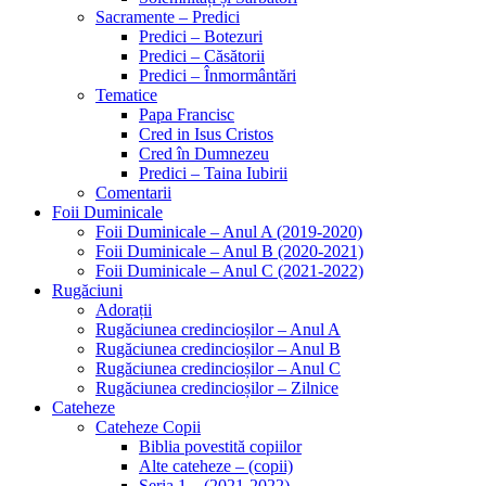
Sacramente – Predici
Predici – Botezuri
Predici – Căsătorii
Predici – Înmormântări
Tematice
Papa Francisc
Cred in Isus Cristos
Cred în Dumnezeu
Predici – Taina Iubirii
Comentarii
Foii Duminicale
Foii Duminicale – Anul A (2019-2020)
Foii Duminicale – Anul B (2020-2021)
Foii Duminicale – Anul C (2021-2022)
Rugăciuni
Adorații
Rugăciunea credincioșilor – Anul A
Rugăciunea credincioșilor – Anul B
Rugăciunea credincioșilor – Anul C
Rugăciunea credincioșilor – Zilnice
Cateheze
Cateheze Copii
Biblia povestită copiilor
Alte cateheze – (copii)
Seria 1 – (2021-2022)