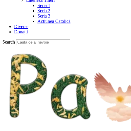
Cateheză Tineri
Seria 1
Seria 2
Seria 3
Actiunea Catolică
Diverse
Donații
Search