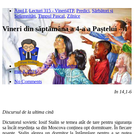
Anul I
,
Lecturi 315 - Vineri4TP
,
Predici
,
Sărbători și
Solemnități
,
Timpul Pascal
,
Zilnice
Vineri din săptămâna a 4-a a Paștelui – 1
Pr. Mihail-Andrei
mai 4, 2023
No Comments
In 14,1-6
Discursul de la ultima cină
Dictatorul sovietic Iosif Stalin se temea atât de tare pentru siguranța
sa încât reședința sa din Moscova conținea opt dormitoare. În fiecare
noapte, Stalin alegea un dormitor la întâmplare pentru a se putea