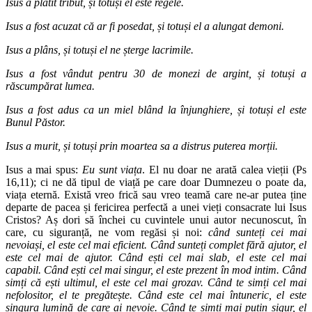
Isus a plătit tribut, și totuși el este regele.
Isus a fost acuzat că ar fi posedat, și totuși el a alungat demoni.
Isus a plâns, și totuși el ne șterge lacrimile.
Isus a fost vândut pentru 30 de monezi de argint, și totuși a
răscumpărat lumea.
Isus a fost adus ca un miel blând la înjunghiere, și totuși el este
Bunul Păstor.
Isus a murit, și totuși prin moartea sa a distrus puterea morții.
Isus a mai spus:
Eu sunt viața
. El nu doar ne arată calea vieții (Ps
16,11); ci ne dă tipul de viață pe care doar Dumnezeu o poate da,
viața eternă. Există vreo frică sau vreo teamă care ne-ar putea ține
departe de pacea și fericirea perfectă a unei vieți consacrate lui Isus
Cristos? Aș dori să închei cu cuvintele unui autor necunoscut, în
care, cu siguranță, ne vom regăsi și noi:
când sunteți cei mai
nevoiași, el este cel mai eficient. Când sunteți complet fără ajutor, el
este cel mai de ajutor. Când ești cel mai slab, el este cel mai
capabil. Când ești cel mai singur, el este prezent în mod intim. Când
simți că ești ultimul, el este cel mai grozav. Când te simți cel mai
nefolositor, el te pregătește. Când este cel mai întuneric, el este
singura lumină de care ai nevoie. Când te simți mai puțin sigur, el