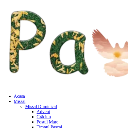
Acasa
Missal
Missal Duminical
Advent
Crăciun
Postul Mare
Timpul Pascal