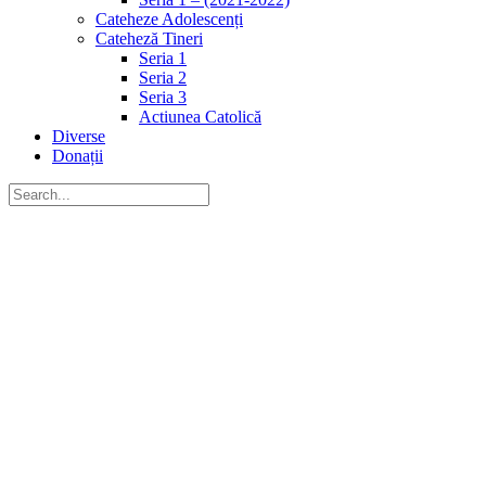
Cateheze Adolescenți
Cateheză Tineri
Seria 1
Seria 2
Seria 3
Actiunea Catolică
Diverse
Donații