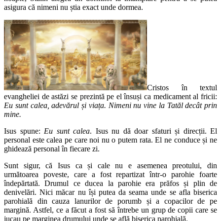
asigura că nimeni nu știa exact unde dormea.
Cristos în textul
evangheliei de astăzi se prezintă pe el însuși ca medicament al fricii:
Eu sunt calea, adevărul și viața. Nimeni nu vine la Tatăl decât prin
mine.
Isus spune:
Eu sunt calea
. Isus nu dă doar sfaturi și direcții. El
personal este calea pe care noi nu o putem rata. El ne conduce și ne
ghidează personal în fiecare zi.
Sunt sigur, că Isus ca și cale nu e asemenea preotului, din
următoarea poveste, care a fost repartizat într-o parohie foarte
îndepărtată. Drumul ce ducea la parohie era prăfos și plin de
denivelări. Nici măcar nu își putea da seama unde se afla biserica
parohială din cauza lanurilor de porumb și a copacilor de pe
margină. Astfel, ce a făcut a fost să întrebe un grup de copii care se
jucau pe marginea drumului unde se află biserica parohială.