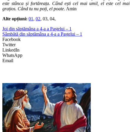
este stânca și fortăreața. Când ești cel mai umil, el este cel mai
grațios. Când tu nu poți, el poate
. Amin
Alte opțiuni:
01
,
02
, 03, 04,
Joi din săptămâna a 4-a a Paștelui – 1
Sâmbătă din săptămâna a 4-a a Paștelui – 1
Facebook
Twitter
LinkedIn
WhatsApp
Email