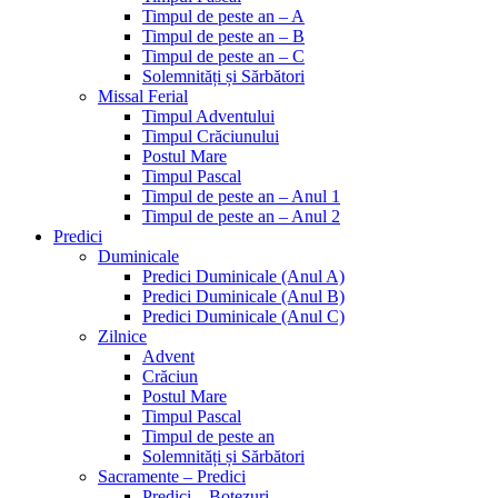
Timpul de peste an – A
Timpul de peste an – B
Timpul de peste an – C
Solemnități și Sărbători
Missal Ferial
Timpul Adventului
Timpul Crăciunului
Postul Mare
Timpul Pascal
Timpul de peste an – Anul 1
Timpul de peste an – Anul 2
Predici
Duminicale
Predici Duminicale (Anul A)
Predici Duminicale (Anul B)
Predici Duminicale (Anul C)
Zilnice
Advent
Crăciun
Postul Mare
Timpul Pascal
Timpul de peste an
Solemnități și Sărbători
Sacramente – Predici
Predici – Botezuri