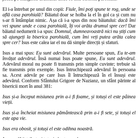
El i-a întrebat pe unul din copii:
Fiule, îmi poți spune te rog, unde se
află casa parohială?
Băiatul doar se holba la el în gol ca și cum nu
s-ar fi întâmplat nimic. Așa că i-a spus din nou băiatului:
dacă îmi
vei spune unde e casa parohială, îți voi arăta drumul spre cer!
Dar
băiatul nedumerit i-a spus:
Domnul, dumneavoastră nici nu știți cum
să ajungeți la biserica parohială, cum îmi veți putea arăta calea
spre cer?
Isus este calea iar el nu dă simple direcții și sfaturi.
Isus a mai spus:
Eu sunt adevărul
. Multe persoane spun,
Eu te-am
învățat adevărul
. Însă numai Isus poate spune,
Eu sunt adevărul
.
Adevărul moral nu poate fi transmis prin simple cuvinte; trebuie să
fie transmis prin exemple. Isus întruchipează adevărul în persoana
sa. Acest adevăr pe care Isus îl întruchipează în el însuși este
adevărul. Conform Sfântului Grigore de Nazianz, un sfânt părinte al
bisericii mort în anul 381:
Isus și-a început misiunea prin a-i fi foame, și totuși el este pâinea
vieții.
Isus și-a încheiat misiunea pământească prin a-i fi sete, și totuși el
este apa vie.
Isus era obosit, și totuși el este odihna noastră.