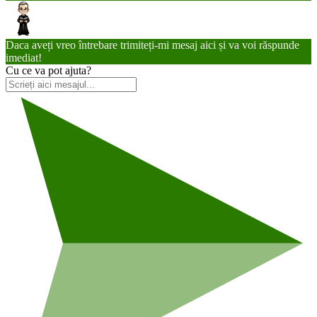
Daca aveți vreo întrebare trimiteți-mi mesaj aici și va voi răspunde
imediat!
Cu ce va pot ajuta?