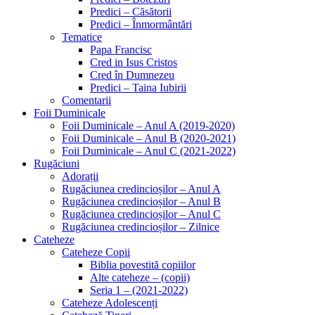
Predici – Căsătorii
Predici – Înmormântări
Tematice
Papa Francisc
Cred in Isus Cristos
Cred în Dumnezeu
Predici – Taina Iubirii
Comentarii
Foii Duminicale
Foii Duminicale – Anul A (2019-2020)
Foii Duminicale – Anul B (2020-2021)
Foii Duminicale – Anul C (2021-2022)
Rugăciuni
Adorații
Rugăciunea credincioșilor – Anul A
Rugăciunea credincioșilor – Anul B
Rugăciunea credincioșilor – Anul C
Rugăciunea credincioșilor – Zilnice
Cateheze
Cateheze Copii
Biblia povestită copiilor
Alte cateheze – (copii)
Seria 1 – (2021-2022)
Cateheze Adolescenți