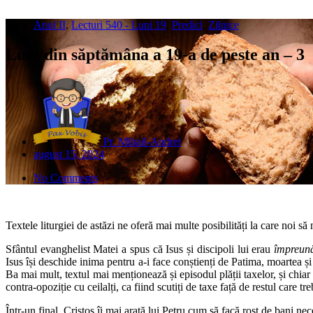
Anul II
,
Lecturi 540 - Luni 19
,
Predici
,
Zilnice
Luni din săptămâna a 19-a de peste an – 3
Pr. Mihail-Andrei
august 15, 2024
No Comments
Textele liturgiei de astăzi ne oferă mai multe posibilități la care noi s
Sfântul evanghelist Matei a spus că Isus și discipoli lui erau
împreună
Isus își deschide inima pentru a-i face conștienți de Patima, moartea și 
Ba mai mult, textul mai menționează și episodul plății taxelor, și chiar 
contra-opoziție cu ceilalți, ca fiind scutiți de taxe față de restul care tr
Într-un final, Cristos îi mai arată lui Petru cum să facă rost de bani ne