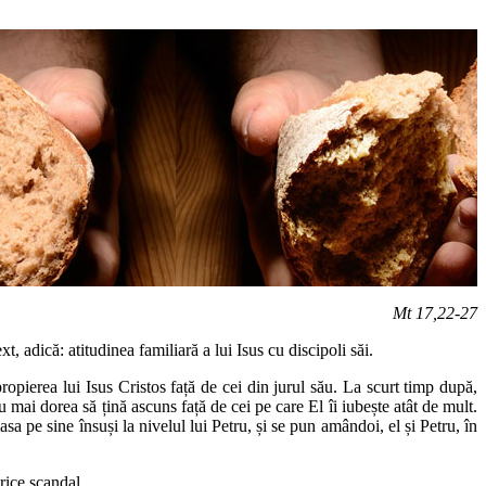
Mt 17,22-27
, adică: atitudinea familiară a lui Isus cu discipoli săi.
pierea lui Isus Cristos față de cei din jurul său. La scurt timp după,
u mai dorea să țină ascuns față de cei pe care El îi iubește atât de mult.
sa pe sine însuși la nivelul lui Petru, și se pun amândoi, el și Petru, în
orice scandal.