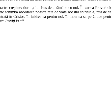
noastre creștine: dorința lui Isus de a rămâne cu noi. În cartea Proverb
te schimba abordarea noastră față de viața noastră spirituală, față de c
trată în Cristos, în iubirea sa pentru noi, în moartea sa pe Cruce pentru
are:
Priviți la el!