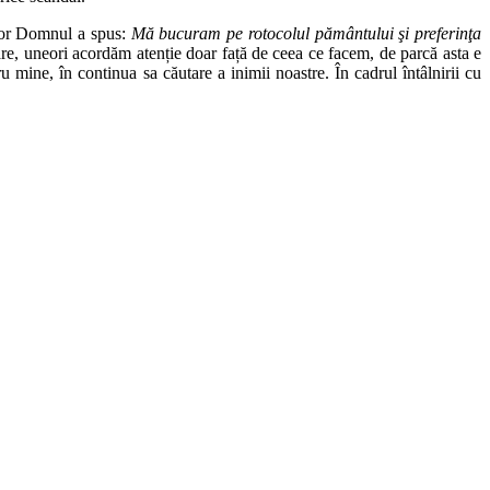
elor Domnul a spus:
Mă bucuram pe rotocolul pământului şi preferinţa
are, uneori acordăm atenție doar față de ceea ce facem, de parcă asta e
 mine, în continua sa căutare a inimii noastre. În cadrul întâlnirii cu