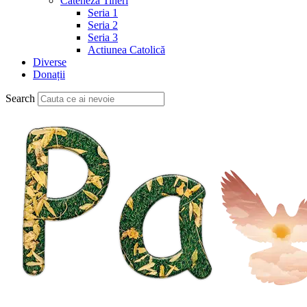
Cateheză Tineri
Seria 1
Seria 2
Seria 3
Actiunea Catolică
Diverse
Donații
Search