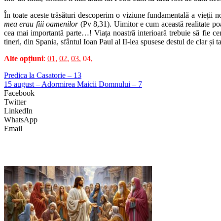
În toate aceste trăsături descoperim o viziune fundamentală a vieții 
mea erau fiii oamenilor
(Pv 8,31). Uimitor e cum această realitate poa
cea mai importantă parte…! Viața noastră interioară trebuie să fie cen
tineri, din Spania, sfântul Ioan Paul al II-lea spusese destul de clar și t
Alte opțiuni
:
01
,
02
,
03
, 04,
Predica la Casatorie – 13
15 august – Adormirea Maicii Domnului – 7
Facebook
Twitter
LinkedIn
WhatsApp
Email