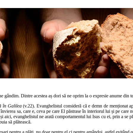
ă ne gândim. Dintre acestea aș dori să ne oprim la o expresie anume din text
 în Galilea
(v.22). Evanghelistul consideră că e demn de menționat apro
învierea sa, care e, ceva pe care El păstrase în interiorul lui și pe care n
și aici, evanghelistul ne arată comportamentul lui Isus cu ei, prin a se pla
ebuia să plătească.
cesari pentru a plăti, nu doar pentru el ci pentru amândoi, astfel evitând 