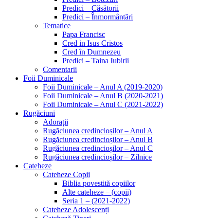
Predici – Căsătorii
Predici – Înmormântări
Tematice
Papa Francisc
Cred in Isus Cristos
Cred în Dumnezeu
Predici – Taina Iubirii
Comentarii
Foii Duminicale
Foii Duminicale – Anul A (2019-2020)
Foii Duminicale – Anul B (2020-2021)
Foii Duminicale – Anul C (2021-2022)
Rugăciuni
Adorații
Rugăciunea credincioșilor – Anul A
Rugăciunea credincioșilor – Anul B
Rugăciunea credincioșilor – Anul C
Rugăciunea credincioșilor – Zilnice
Cateheze
Cateheze Copii
Biblia povestită copiilor
Alte cateheze – (copii)
Seria 1 – (2021-2022)
Cateheze Adolescenți