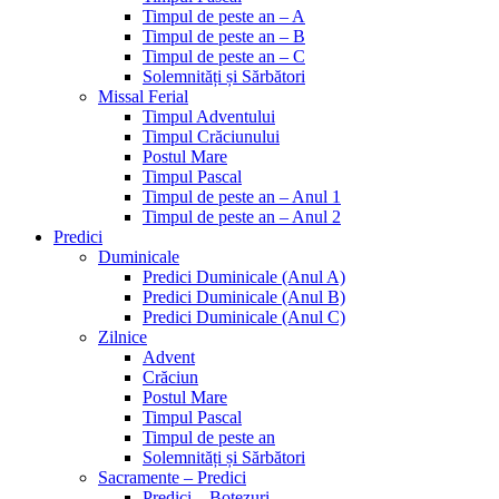
Timpul de peste an – A
Timpul de peste an – B
Timpul de peste an – C
Solemnități și Sărbători
Missal Ferial
Timpul Adventului
Timpul Crăciunului
Postul Mare
Timpul Pascal
Timpul de peste an – Anul 1
Timpul de peste an – Anul 2
Predici
Duminicale
Predici Duminicale (Anul A)
Predici Duminicale (Anul B)
Predici Duminicale (Anul C)
Zilnice
Advent
Crăciun
Postul Mare
Timpul Pascal
Timpul de peste an
Solemnități și Sărbători
Sacramente – Predici
Predici – Botezuri