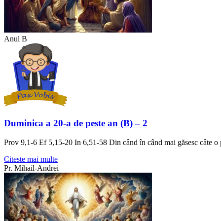
Anul B
Duminica a 20-a de peste an (B) – 2
Prov 9,1-6 Ef 5,15-20 In 6,51-58 Din când în când mai găsesc câte o p
Citeste mai multe
Pr. Mihail-Andrei