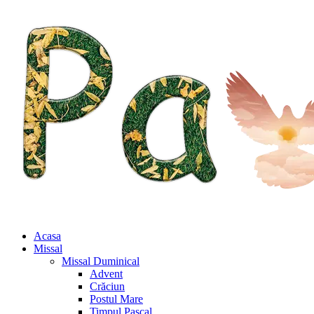
Acasa
Missal
Missal Duminical
Advent
Crăciun
Postul Mare
Timpul Pascal