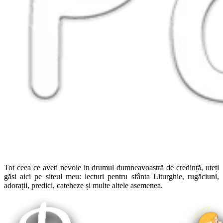
Tot ceea ce aveti nevoie in drumul dumneavoastră de credință, uteți
găsi aici pe siteul meu: lecturi pentru sfânta Liturghie, rugăciuni,
adorații, predici, cateheze și multe altele asemenea.