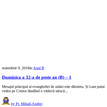
noiembrie 9, 2018
in
Anul B
Duminica a 32-a de peste an (B) – 1
Mesajul principal al evangheliei de astăzi este dăruirea. Și l-am putut
vedea pe Cristos lăudând o văduvă săracă...
by
Pr. Mihail-Andrei