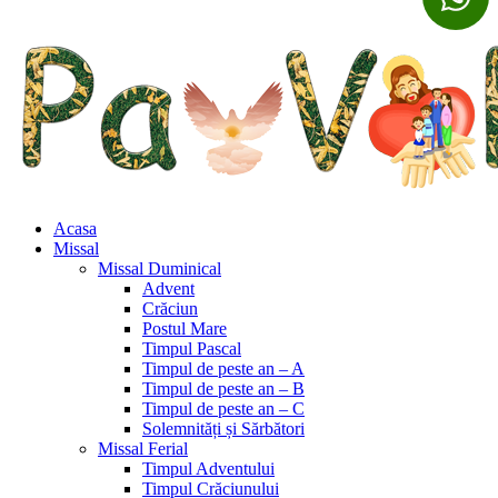
Acasa
Missal
Missal Duminical
Advent
Crăciun
Postul Mare
Timpul Pascal
Timpul de peste an – A
Timpul de peste an – B
Timpul de peste an – C
Solemnități și Sărbători
Missal Ferial
Timpul Adventului
Timpul Crăciunului