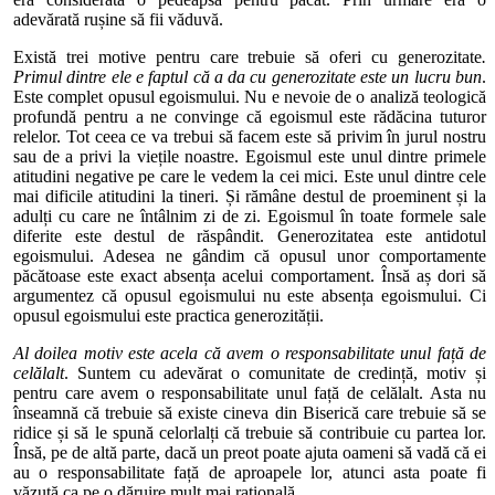
adevărată rușine să fii văduvă.
Există trei motive pentru care trebuie să oferi cu generozitate
.
Primul dintre ele e faptul că a da cu generozitate este un lucru bun
.
Este complet opusul egoismului. Nu e nevoie de o analiză teologică
profundă pentru a ne convinge că egoismul este rădăcina tuturor
relelor. Tot ceea ce va trebui să facem este să privim în jurul nostru
sau de a privi la viețile noastre. Egoismul este unul dintre primele
atitudini negative pe care le vedem la cei mici. Este unul dintre cele
mai dificile atitudini la tineri. Și rămâne destul de proeminent și la
adulți cu care ne întâlnim zi de zi. Egoismul în toate formele sale
diferite este destul de răspândit. Generozitatea este antidotul
egoismului. Adesea ne gândim că opusul unor comportamente
păcătoase este exact absența acelui comportament. Însă aș dori să
argumentez că opusul egoismului nu este absența egoismului. Ci
opusul egoismului este practica generozității.
Al doilea motiv este acela că avem o responsabilitate unul față de
celălalt
. Suntem cu adevărat o comunitate de credință, motiv și
pentru care avem o responsabilitate unul față de celălalt. Asta nu
înseamnă că trebuie să existe cineva din Biserică care trebuie să se
ridice și să le spună celorlalți că trebuie să contribuie cu partea lor.
Însă, pe de altă parte, dacă un preot poate ajuta oameni să vadă că ei
au o responsabilitate față de aproapele lor, atunci asta poate fi
văzută ca pe o dăruire mult mai rațională.