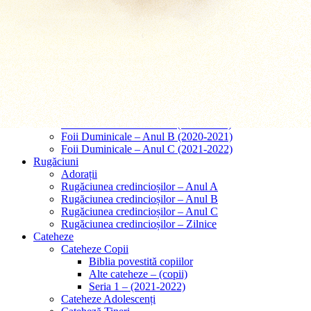
Predici – Căsătorii
Predici – Înmormântări
Tematice
Papa Francisc
Cred in Isus Cristos
Cred în Dumnezeu
Predici – Taina Iubirii
Comentarii
Foii Duminicale
Foii Duminicale – Anul A (2019-2020)
Foii Duminicale – Anul B (2020-2021)
Foii Duminicale – Anul C (2021-2022)
Rugăciuni
Adorații
Rugăciunea credincioșilor – Anul A
Rugăciunea credincioșilor – Anul B
Rugăciunea credincioșilor – Anul C
Rugăciunea credincioșilor – Zilnice
Cateheze
Cateheze Copii
Biblia povestită copiilor
Alte cateheze – (copii)
Seria 1 – (2021-2022)
Cateheze Adolescenți