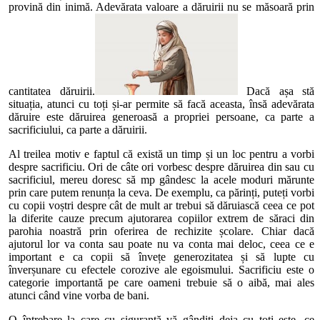
provină din inimă. Adevărata valoare a dăruirii nu se măsoară prin
cantitatea dăruirii.
Dacă așa stă
situația, atunci cu toți și-ar permite să facă aceasta, însă adevărata
dăruire este dăruirea generoasă a propriei persoane, ca parte a
sacrificiului, ca parte a dăruirii.
Al treilea motiv e faptul că există un timp și un loc pentru a vorbi
despre sacrificiu. Ori de câte ori vorbesc despre dăruirea din sau cu
sacrificiul, mereu doresc să mp gândesc la acele moduri mărunte
prin care putem renunța la ceva. De exemplu, ca părinți, puteți vorbi
cu copii voștri despre cât de mult ar trebui să dăruiască ceea ce pot
la diferite cauze precum ajutorarea copiilor extrem de săraci din
parohia noastră prin oferirea de rechizite școlare. Chiar dacă
ajutorul lor va conta sau poate nu va conta mai deloc, ceea ce e
important e ca copii să învețe generozitatea și să lupte cu
înverșunare cu efectele corozive ale egoismului. Sacrificiu este o
categorie importantă pe care oameni trebuie să o aibă, mai ales
atunci când vine vorba de bani.
O întrebare la care cu siguranță vă gândiți deja cu toți este, ce