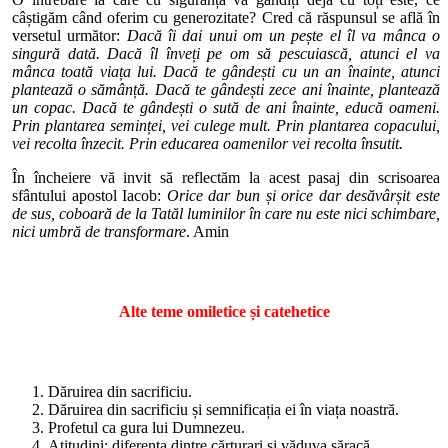
câștigăm când oferim cu generozitate? Cred că răspunsul se află în
versetul următor:
Dacă îi dai unui om un pește el îl va mânca o
singură dată. Dacă îl înveți pe om să pescuiască, atunci el va
mânca toată viața lui. Dacă te gândești cu un an înainte, atunci
plantează o sămânță. Dacă te gândești zece ani înainte, plantează
un copac. Dacă te gândești o sută de ani înainte, educă oameni.
Prin plantarea seminței, vei culege mult. Prin plantarea copacului,
vei recolta înzecit. Prin educarea oamenilor vei recolta însutit.
În încheiere vă invit să reflectăm la acest pasaj din scrisoarea
sfântului apostol Iacob:
Orice dar bun și orice dar desăvârșit este
de sus, coboară de la Tatăl luminilor în care nu este nici schimbare,
nici umbră de transformare
. Amin
Alte teme omiletice și catehetice
Dăruirea din sacrificiu.
Dăruirea din sacrificiu și semnificația ei în viața noastră.
Profetul ca gura lui Dumnezeu.
Atitudini: diferența dintre cărturari și văduva săracă.