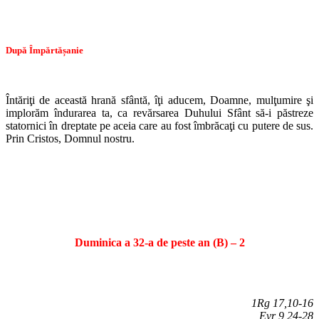
După Împărtășanie
Întăriţi de această hrană sfântă, îţi aducem, Doamne, mulţumire şi
implorăm îndurarea ta, ca revărsarea Duhului Sfânt să-i păstreze
statornici în dreptate pe aceia care au fost îmbrăcaţi cu putere de sus.
Prin Cristos, Domnul nostru.
Duminica a 32-a de peste an (B) – 2
1Rg 17,10-16
Evr 9,24-28