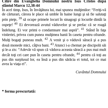
Citire din Evanghelia Domnului nostru Isus Cristos după
sfântul Marcu 12,38-44
În acel timp, Isus, în învăţătura lui, mai spunea mulţimilor: “Feriţi-vă
de cărturari, cărora le place să umble în haine lungi şi să fie salutaţi
39
prin pieţe,
să ocupe primele locuri în sinagogi şi locurile dintâi la
40
ospeţe!
Ei devorează avutul văduvelor şi se prefac că se roagă
41
îndelung. Ei vor primi o condamnare mai aspră”.
Stând în faţa
vistieriei, privea cum punea mulţimea banii în caseta pentru ofrande.
42
Mulţi bogaţi puneau mult.
A venit şi o văduvă săracă şi a pus
43
două monede mici, câţiva bani.
Atunci i-a chemat pe discipolii săi
şi le-a zis: “Adevăr vă spun că văduva aceasta săracă a pus mai mult
44
decât toţi cei care pun în caseta pentru ofrande,
pentru că toţi au
pus din surplusul lor, ea însă a pus din sărăcia ei totul, tot ce mai
avea la viaţa ei”.
Cuvântul Domnului
* forma prescurtată: