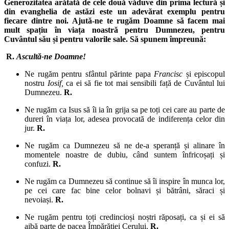
Generozitatea arătată de cele două văduve din prima lectură și
din evanghelia de astăzi este un adevărat exemplu pentru
fiecare dintre noi. Ajută-ne te rugăm Doamne să facem mai
mult spațiu în viața noastră pentru Dumnezeu, pentru
Cuvântul său și pentru valorile sale. Să spunem împreună:
R.
Ascultă-ne Doamne!
Ne rugăm pentru sfântul părinte papa
Francisc
și episcopul
nostru
Iosif,
ca ei să fie tot mai sensibili față de Cuvântul lui
Dumnezeu.
R.
Ne rugăm ca Isus să îi ia în grija sa pe toți cei care au parte de
dureri în viața lor, adesea provocată de indiferența celor din
jur.
R.
Ne rugăm ca Dumnezeu să ne de-a speranță și alinare în
momentele noastre de dubiu, când suntem înfricoșați și
confuzi.
R.
Ne rugăm ca Dumnezeu să continue să îi inspire în munca lor,
pe cei care fac bine celor bolnavi și bătrâni, săraci și
nevoiași.
R.
Ne rugăm pentru toți credincioși noștri răposați, ca și ei să
aibă parte de pacea Împărăției Cerului.
R.