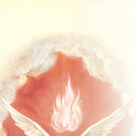
Acasa
Missal
Missal Duminical
Advent
Crăciun
Postul Mare
Timpul Pascal