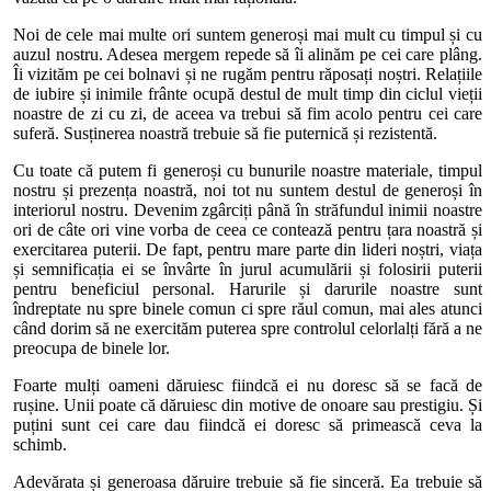
Noi de cele mai multe ori suntem generoși mai mult cu timpul și cu
auzul nostru. Adesea mergem repede să îi alinăm pe cei care plâng.
Îi vizităm pe cei bolnavi și ne rugăm pentru răposați noștri. Relațiile
de iubire și inimile frânte ocupă destul de mult timp din ciclul vieții
noastre de zi cu zi, de aceea va trebui să fim acolo pentru cei care
suferă. Susținerea noastră trebuie să fie puternică și rezistentă.
Cu toate că putem fi generoși cu bunurile noastre materiale, timpul
nostru și prezența noastră, noi tot nu suntem destul de generoși în
interiorul nostru. Devenim zgârciți până în străfundul inimii noastre
ori de câte ori vine vorba de ceea ce contează pentru țara noastră și
exercitarea puterii. De fapt, pentru mare parte din lideri noștri, viața
și semnificația ei se învârte în jurul acumulării și folosirii puterii
pentru beneficiul personal. Harurile și darurile noastre sunt
îndreptate nu spre binele comun ci spre răul comun, mai ales atunci
când dorim să ne exercităm puterea spre controlul celorlalți fără a ne
preocupa de binele lor.
Foarte mulți oameni dăruiesc fiindcă ei nu doresc să se facă de
rușine. Unii poate că dăruiesc din motive de onoare sau prestigiu. Și
puțini sunt cei care dau fiindcă ei doresc să primească ceva la
schimb.
Adevărata și generoasa dăruire trebuie să fie sinceră. Ea trebuie să