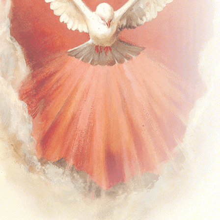
Timpul de peste an – A
Timpul de peste an – B
Timpul de peste an – C
Solemnități și Sărbători
Missal Ferial
Timpul Adventului
Timpul Crăciunului
Postul Mare
Timpul Pascal
Timpul de peste an – Anul 1
Timpul de peste an – Anul 2
Predici
Duminicale
Predici Duminicale (Anul A)
Predici Duminicale (Anul B)
Predici Duminicale (Anul C)
Zilnice
Advent
Crăciun
Postul Mare
Timpul Pascal
Timpul de peste an
Solemnități și Sărbători
Sacramente – Predici
Predici – Botezuri