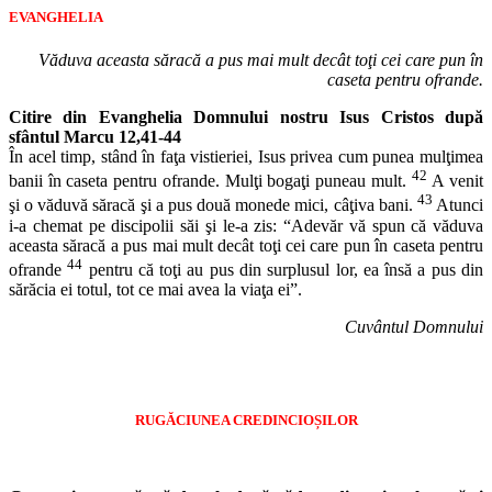
EVANGHELIA
Văduva aceasta săracă a pus mai mult decât toţi cei care pun în
caseta pentru ofrande.
Citire din Evanghelia Domnului nostru Isus Cristos după
sfântul Marcu 12,41-44
În acel timp, stând în faţa vistieriei, Isus privea cum punea mulţimea
42
banii în caseta pentru ofrande. Mulţi bogaţi puneau mult.
A venit
43
şi o văduvă săracă şi a pus două monede mici, câţiva bani.
Atunci
i-a chemat pe discipolii săi şi le-a zis: “Adevăr vă spun că văduva
aceasta săracă a pus mai mult decât toţi cei care pun în caseta pentru
44
ofrande
pentru că toţi au pus din surplusul lor, ea însă a pus din
sărăcia ei totul, tot ce mai avea la viaţa ei”.
Cuvântul Domnului
RUGĂCIUNEA CREDINCIOȘILOR