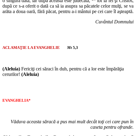
o singură dată, iar după aceasta este judecata,
tot la fel şi Cristos,
după ce s-a oferit o dată ca să ia asupra sa păcatele celor mulţi, se va
arăta a doua oară, fără păcat, pentru a-i mântui pe cei care îl aşteaptă.
Cuvântul Domnului
ACLAMAŢIE LA EVANGHELIE
Mt
5,3
(Aleluia)
Fericiţi cei săraci în duh, pentru că a lor este împărăţia
cerurilor!
(Aleluia)
EVANGHELIA*
Văduva aceasta săracă a pus mai mult decât toţi cei care pun în
caseta pentru ofrande.