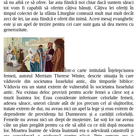
să nu aibă ce să ofere. Iar asta fiindcă noi chiar dacă suntem săraci
tot vom fi capabili să oferim câțiva bănuți. Câțiva lei oferiți în
timpul colectei de la sfânta Liturghie contează mult mai mult decât
zeci de lei, iar asta fiindcă e oferit din inimă. Acest mesaj evanghelic
este și un apel de trezire pentru cei care sunt gata să dea mereu cu
generozitate.
Într-o carte intitulată Înțelepciunea
femeii, autorul Merriam Therese Winter, descrie situația în care
văduvele din societatea Israelului antic, din timpurile biblice:
Văduvia era un statut extrem de vulnerabil în societatea Israelului
antic. Nu existau deloc provizii pentru acele femei a căror soț a
murit înaintea lor. Erau considerate inferioare celorlalte femeii,
adesea sărace, uneori căzute atât de jos precum cel al slujitorilor,
tratate extrem de dur, nu aveau nici un apel la lege și erau extrem de
dependente de providența lui Dumnezeu și a carității celorlalți.
Femeile nu aveau nici un drept de moștenire. Iar soți lor rar aveau
câte un plan pregătit pentru ca ele să aibă cu ce trăi după moartea
lor. Moartea înainte de vârsta înaintată era o adevărată catastrofă și
era considerată o pedeapsă pentru păcat. Prin urmare era o