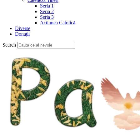
Cateheză Tineri
Seria 1
Seria 2
Seria 3
Actiunea Catolică
Diverse
Donații
Search