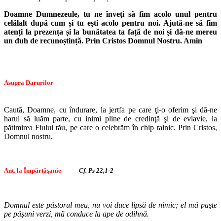
Doamne Dumnezeule, tu ne înveți să fim acolo unul pentru
celălalt după cum și tu ești acolo pentru noi. Ajută-ne să fim
atenți la prezența și la bunătatea ta față de noi și dă-ne mereu
un duh de recunoștință. Prin Cristos Domnul Nostru. Amin
Asupra Darurilor
Caută, Doamne, cu îndurare, la jertfa pe care ţi-o oferim şi dă-ne
harul să luăm parte, cu inimi pline de credinţă şi de evlavie, la
pătimirea Fiului tău, pe care o celebrăm în chip tainic. Prin Cristos,
Domnul nostru.
Ant. la Împărtăşanie
Cf. Ps 22,1-2
Domnul este păstorul meu, nu voi duce lipsă de nimic; el mă paşte
pe păşuni verzi, mă conduce la ape de odihnă.