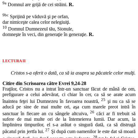
9a
Domnul are grijă de cei străini.
R.
9bc
Sprijină pe văduvă şi pe orfan,
dar nimiceşte calea celor nelegiuiţi.
10
Domnul Dumnezeul tău, Sionule,
domneşte în veci, din generaţie în generaţie.
R.
LECTURA II
Cristos s-a oferit o dată, ca să ia asupra sa păcatele celor mulţi.
Citire din Scrisoarea către Evrei 9,24-28
Fraţilor, Cristos nu a intrat într-un sanctuar făcut de mână de om,
prefigurare a celui adevărat, ci chiar în cer, ca să se arate acum
25
înaintea feţei lui Dumnezeu în favoarea noastră,
şi nu ca să se
aducă pe sine de mai multe ori, aşa cum marele preot intră în
26
sanctuar în fiecare an cu sângele altcuiva,
căci ar fi trebuit să
sufere de mai multe ori de la întemeierea lumii. Dar acum, la
împlinirea timpurilor, el s-a arătat o singură dată, ca să distrugă
27
păcatul prin jertfa lui.
Şi după cum oamenilor le este dat să moară
28