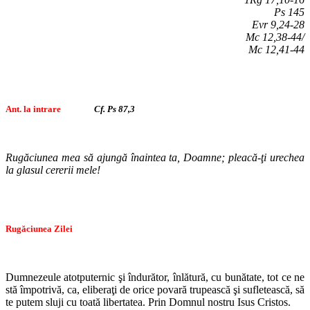
Ps 145
Evr 9,24-28
Mc 12,38-44/
Mc 12,41-44
Ant. la intrare
Cf. Ps 87,3
Rugăciunea mea să ajungă înaintea ta, Doamne; pleacă-ţi urechea
la glasul cererii mele!
Rugăciunea Zilei
Dumnezeule atotputernic şi îndurător, înlătură, cu bunătate, tot ce ne
stă împotrivă, ca, eliberaţi de orice povară trupească şi sufletească, să
te putem sluji cu toată libertatea. Prin Domnul nostru Isus Cristos.