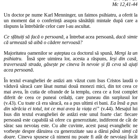
Mc 12,41-44
Un doctor pe nume Karl Menninger, un faimos psihiatru, a oferit la
un moment dat o conferință asupra sănătății mintale după care a
răspuns la întrebările celor care l-au ascultat.
Ce sfătuiți să facă o persoană,
a întrebat acea persoană,
dacă simte
că urmează să aibă o cădere nervoasă?
Majoritatea oamenilor se așteptau ca doctorul să spună,
Mergi la un
psihiatru.
Însă spre uimirea lor, acesta a răspuns,
Ieși din casă,
traversează strada, găsește pe cineva în nevoie și fă ceva să ajuți
acea persoană
.
În textul evangheliei de astăzi am văzut cum Isus Cristos laudă o
văduvă săracă care lăsat numai două monezi mici, din tot ceea ce
mai avea, în cutia de ofrande de la templu, ceea ce a fost complet
diferit de ceea ce puneai ceilalți, care puneau din surplusul lor
(v.43). Cu toate că era săracă, ea a pus ultimi ei bani.
Ea însă a pus
din sărăcia ei totul, tot ce mai avea la viața ei”
(v.44). Mesajul lui
Isus din textul evangheliei de astăzi este unul foarte clar: fiecare
persoană este capabilă să ofere cu generozitate, indiferent de cât de
sărac sau nevoiaș este. Cu alte cuvinte, acest pasaj evanghelic ne
vorbește despre dăruirea cu generozitate sau a dărui
până simți că
doare.
Cineva spusese că nimeni nu poate fi atât de nevoiași încât