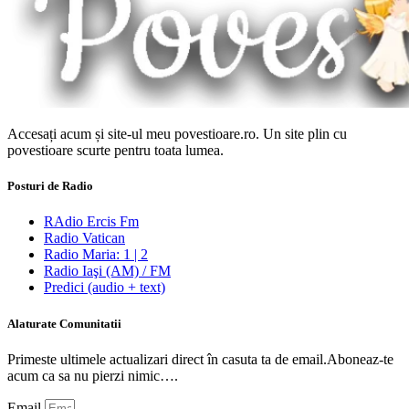
Accesați acum și site-ul meu povestioare.ro. Un site plin cu
povestioare scurte pentru toata lumea.
Posturi de Radio
RAdio Ercis Fm
Radio Vatican
Radio Maria: 1 | 2
Radio Iaşi (AM) / FM
Predici (audio + text)
Alaturate Comunitatii
Primeste ultimele actualizari direct în casuta ta de email.Aboneaz-te
acum ca sa nu pierzi nimic….
Email