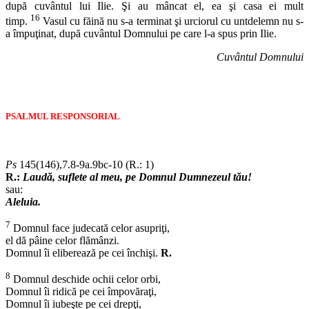
după cuvântul lui Ilie. Şi au mâncat el, ea şi casa ei mult
16
timp.
Vasul cu făină nu s-a terminat şi urciorul cu untdelemn nu s-
a împuţinat, după cuvântul Domnului pe care l-a spus prin Ilie.
Cuvântul Domnului
PSALMUL RESPONSORIAL
Ps
145(146),7.8-9a.9bc-10 (R.: 1)
R.:
Laudă, suflete al meu, pe Domnul Dumnezeul tău!
sau:
Aleluia.
7
Domnul face judecată celor asupriţi,
el dă pâine celor flămânzi.
Domnul îi eliberează pe cei închişi.
R.
8
Domnul deschide ochii celor orbi,
Domnul îi ridică pe cei împovăraţi,
Domnul îi iubeşte pe cei drepţi,