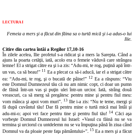
LECTURA I
Femeia a mers şi a făcut din făina sa o turtă mică şi i-a adus-o lui
Ilie.
Citire din cartea întâi a Regilor 17,10-16
În zilele acelea, Ilie profetul s-a ridicat şi a mers la Sarepta. Când a
ajuns la poarta cetăţii, iată, acolo era o femeie văduvă care strângea
lemne! El a strigat către ea şi i-a zis: “Adu-mi, te rog, puţină apă într-
11
un vas, ca să beau!”
Ea a plecat ca să-i aducă, iar el a strigat către
12
ea: “Adu-mi, te rog, şi o bucată de pâine!”
Ea a răspuns: “Viu
este Domnul Dumnezeul tău că nu am nimic copt, ci doar un pumn
de făină într-un vas şi puţin ulei într-un urcior. Iată, strâng două
vreascuri, ca să merg să pregătesc pentru mine şi pentru fiul meu:
13
vom mânca şi apoi vom muri”.
Ilie i-a zis: “Nu te teme, mergi şi
fă după cuvântul tău! Dar fă pentru mine o turtă mică mai întâi şi
14
adu-mi-o; apoi vei face pentru tine şi pentru fiul tău!
Căci aşa
vorbeşte Domnul Dumnezeul lui Israel: «Vasul cu făină nu se va
termina şi urciorul cu untdelemn nu se va împuţina până în ziua când
15
Domnul va da ploaie peste faţa pământului»”.
Ea a mers şi a făcut