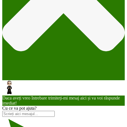
Daca aveți vreo întrebare trimiteți-mi mesaj aici și va voi răspunde
imediat!
Cu ce va pot ajuta?