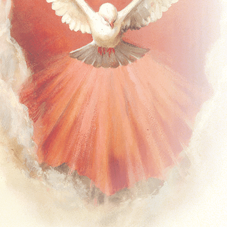
Timpul de peste an – A
Timpul de peste an – B
Timpul de peste an – C
Solemnități și Sărbători
Missal Ferial
Timpul Adventului
Timpul Crăciunului
Postul Mare
Timpul Pascal
Timpul de peste an – Anul 1
Timpul de peste an – Anul 2
Predici
Duminicale
Predici Duminicale (Anul A)
Predici Duminicale (Anul B)
Predici Duminicale (Anul C)
Zilnice
Advent
Crăciun
Postul Mare
Timpul Pascal
Timpul de peste an
Solemnități și Sărbători
Sacramente – Predici
Predici – Botezuri