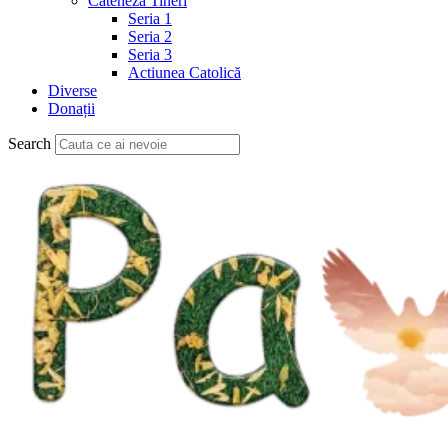
Cateheză Tineri
Seria 1
Seria 2
Seria 3
Actiunea Catolică
Diverse
Donații
Search