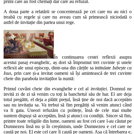
primi care au fost chemați dar care au refuzat.
A doua parte a relatării se concentrează pe cei care nu au nici o
treabă cu regele și care nu aveau cum să primească niciodată o
astfel de invitație din partea unui rege.
În continuarea cestei reflexii asupra
acestui pasaj evanghelic, aș dori să împrumut trei cuvinte și unele
reflexii ale unui episcop, dintr-una din cărțile sa intitulate
Iubește ca
Isus
, prin care și-a invitat oameni să își amintească de trei cuvinte
cheie din parabola invitaților la nuntă:
Primul cuvânt cheie din evanghelie e cel al
invitației.
Domnul ne
invită zi de zi să venim cu toți la banchetul său de har. El are deja
totul pregătit, el deja a plătit prețul, însă ține de noi dacă acceptăm
sau nu invitația sa. Va trebui să fim pregătiți să venim atunci când
va fi gata. Uneori refuzăm cu politețe, însă de cele mai multe
suntem dispuși să acceptăm, însă și atunci cu condiții. Sincer să fim,
printre toate religiile din lume, oameni au fost cei care l-au căutat pe
Dumnezeu însă nu și în creștinism, unde Dumnezeu e cel care ne
caută pe noi. El este cel care îi caută pe oameni. Așa că întrebarea e,