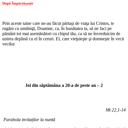
După Împărtășanie
Prin aceste taine care ne-au făcut părtaşi de viaţa lui Cristos, te
rugăm cu umilinţă, Doamne, ca, în bunătatea ta, să ne faci pe
pământ tot mai asemănători cu chipul tău, ca să ne învrednicim de
unirea deplină cu el în ceruri. El, care vieţuieşte şi domneşte în vecii
vecilor.
Joi din săptămâna a 20-a de peste an – 2
Mt 22,1-14
Parabola invitaților la nuntă