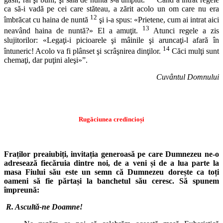
ca să-i vadă pe cei care stăteau, a zărit acolo un om care nu era
12
îmbrăcat cu haina de nuntă
şi i-a spus: «Prietene, cum ai intrat aici
13
neavând haina de nuntă?» El a amuţit.
Atunci regele a zis
slujitorilor: «Legaţi-i picioarele şi mâinile şi aruncaţi-l afară în
14
întuneric! Acolo va fi plânset şi scrâşnirea dinţilor.
Căci mulţi sunt
chemaţi, dar puţini aleşi»”.
Cuvântul Domnului
Rugăciunea credincioși
Fraților preaiubiți, invitația generoasă pe care Dumnezeu ne-o
adresează fiecăruia dintre noi, de a veni și de a lua parte la
masa Fiului său este un semn că Dumnezeu dorește ca toți
oameni să fie părtași la banchetul său ceresc. Să spunem
împreună:
R.
Ascultă-ne Doamne!