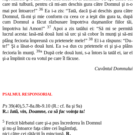
care mă tulbură, pentru că mi-am deschis gura către Domnul şi n-o
36
mai pot întoarce!”
Ea i-a zis: “Tată, dacă ţi-ai deschis gura către
Domnul, fă-mi şi mie conform cu ceea ce a ieşit din gura ta, după
cum Domnul a făcut răzbunare împotriva duşmanilor fiilor tăi,
37
împotriva lui Amon!”
Apoi a zis tatălui ei: “Să mi se permită
lucrul acesta: lasă-mă două luni să urc şi să cobor în munţi şi să-mi
38
plâng fecioria împreună cu prietenele mele!”
El i-a răspuns: “Du-
te!” Şi a lăsat-o două luni. Ea s-a dus cu prietenele ei şi şi-a plâns
39a
fecioria în munţi.
După cele două luni, s-a întors la tatăl ei, iar el
şi-a împlinit cu ea votul pe care îl făcuse.
Cuvântul Domnului
PSALMUL RESPONSORIAL
Ps
39(40),5.7-8a.8b-9.10 (R.: cf. 8a şi 9a)
R.:
Iată, vin, Doamne, ca să fac voinţa ta!
5
Fericit bărbatul care şi-a pus încrederea în Domnul
şi nu-şi întoarce faţa către cei îngâmfaţi,
nici către cei rătăciţi în minciună.
R.