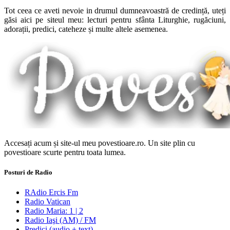
Tot ceea ce aveti nevoie in drumul dumneavoastră de credință, uteți
găsi aici pe siteul meu: lecturi pentru sfânta Liturghie, rugăciuni,
adorații, predici, cateheze și multe altele asemenea.
Accesați acum și site-ul meu povestioare.ro. Un site plin cu
povestioare scurte pentru toata lumea.
Posturi de Radio
RAdio Ercis Fm
Radio Vatican
Radio Maria: 1 | 2
Radio Iaşi (AM) / FM
Predici (audio + text)