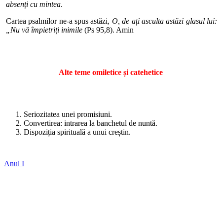
absenți cu mintea
.
Cartea psalmilor ne-a spus astăzi,
O, de ați asculta astăzi glasul lui:
„Nu vă împietriți inimile
(Ps 95,8). Amin
Alte teme omiletice și catehetice
Seriozitatea unei promisiuni.
Convertirea: intrarea la banchetul de nuntă.
Dispoziția spirituală a unui creștin.
Anul I