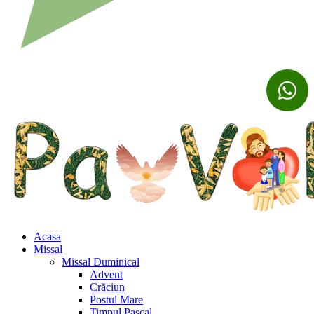
Acasa
Missal
Missal Duminical
Advent
Crăciun
Postul Mare
Timpul Pascal