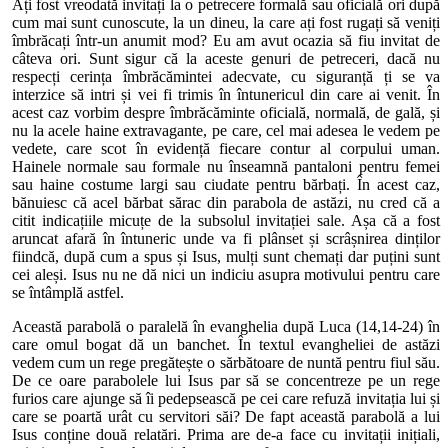
Ați fost vreodată invitați la o petrecere formală sau oficială ori după
cum mai sunt cunoscute, la un dineu, la care ați fost rugați să veniți
îmbrăcați într-un anumit mod? Eu am avut ocazia să fiu invitat de
câteva ori. Sunt sigur că la aceste genuri de petreceri, dacă nu
respecți cerința îmbrăcămintei adecvate, cu siguranță ți se va
interzice să intri și vei fi trimis în întunericul din care ai venit. În
acest caz vorbim despre îmbrăcăminte oficială, normală, de gală, și
nu la acele haine extravagante, pe care, cel mai adesea le vedem pe
vedete, care scot în evidență fiecare contur al corpului uman.
Hainele normale sau formale nu înseamnă pantaloni pentru femei
sau haine costume largi sau ciudate pentru bărbați. În acest caz,
bănuiesc că acel bărbat sărac din parabola de astăzi, nu cred că a
citit indicațiile micuțe de la subsolul invitației sale. Așa că a fost
aruncat afară în întuneric unde va fi plânset și scrâșnirea dinților
fiindcă, după cum a spus și Isus, mulți sunt chemați dar puțini sunt
cei aleși. Isus nu ne dă nici un indiciu asupra motivului pentru care
se întâmplă astfel.
Această parabolă o paralelă în evanghelia după Luca (14,14-24) în
care omul bogat dă un banchet. În textul evangheliei de astăzi
vedem cum un rege pregătește o sărbătoare de nuntă pentru fiul său.
De ce oare parabolele lui Isus par să se concentreze pe un rege
furios care ajunge să îi pedepsească pe cei care refuză invitația lui și
care se poartă urât cu servitori săi? De fapt această parabolă a lui
Isus conține două relatări. Prima are de-a face cu invitații inițiali,