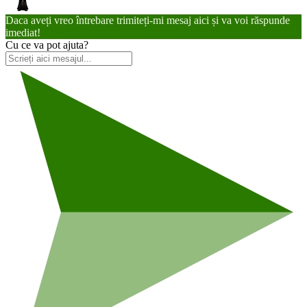
Daca aveți vreo întrebare trimiteți-mi mesaj aici și va voi răspunde
imediat!
Cu ce va pot ajuta?