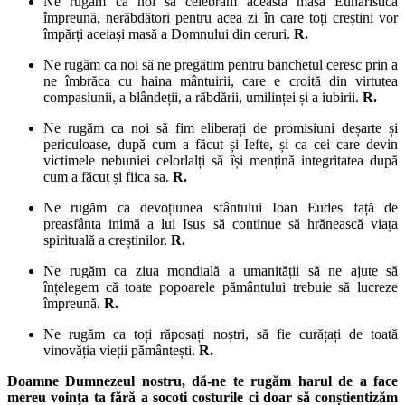
Ne rugăm ca noi să celebrăm această masă Euharistică
împreună, nerăbdători pentru acea zi în care toți creștini vor
împărți aceiași masă a Domnului din ceruri.
R.
Ne rugăm ca noi să ne pregătim pentru banchetul ceresc prin a
ne îmbrăca cu haina mântuirii, care e croită din virtutea
compasiunii, a blândeții, a răbdării, umilinței și a iubirii.
R.
Ne rugăm ca noi să fim eliberați de promisiuni deșarte și
periculoase, după cum a făcut și Iefte, și ca cei care devin
victimele nebuniei celorlalți să își mențină integritatea după
cum a făcut și fiica sa.
R.
Ne rugăm ca devoțiunea sfântului Ioan Eudes față de
preasfânta inimă a lui Isus să continue să hrănească viața
spirituală a creștinilor.
R.
Ne rugăm ca ziua mondială a umanității să ne ajute să
înțelegem că toate popoarele pământului trebuie să lucreze
împreună.
R.
Ne rugăm ca toți răposați noștri, să fie curățați de toată
vinovăția vieții pământești.
R.
Doamne Dumnezeul nostru, dă-ne te rugăm harul de a face
mereu voința ta fără a socoti costurile ci doar să conștientizăm