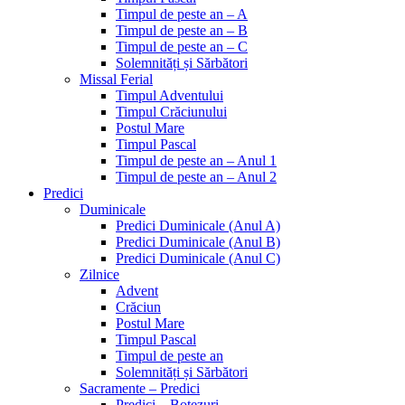
Timpul de peste an – A
Timpul de peste an – B
Timpul de peste an – C
Solemnități și Sărbători
Missal Ferial
Timpul Adventului
Timpul Crăciunului
Postul Mare
Timpul Pascal
Timpul de peste an – Anul 1
Timpul de peste an – Anul 2
Predici
Duminicale
Predici Duminicale (Anul A)
Predici Duminicale (Anul B)
Predici Duminicale (Anul C)
Zilnice
Advent
Crăciun
Postul Mare
Timpul Pascal
Timpul de peste an
Solemnități și Sărbători
Sacramente – Predici
Predici – Botezuri