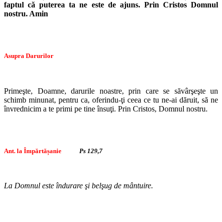
faptul că puterea ta ne este de ajuns. Prin Cristos Domnul
nostru. Amin
Asupra Darurilor
Primeşte, Doamne, darurile noastre, prin care se săvârşeşte un
schimb minunat, pentru ca, oferindu-ţi ceea ce tu ne-ai dăruit, să ne
învrednicim a te primi pe tine însuţi. Prin Cristos, Domnul nostru.
Ant. la Împărtășanie
Ps 129,7
La Domnul este îndurare şi belşug de mântuire.