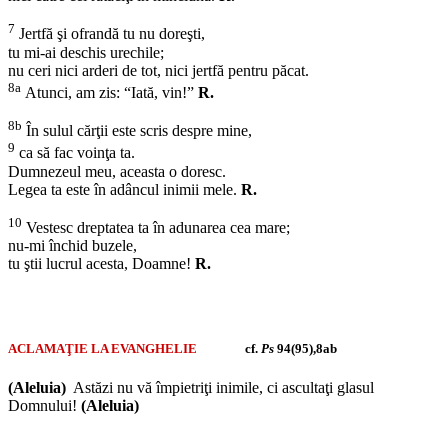
7
Jertfă şi ofrandă tu nu doreşti,
tu mi-ai deschis urechile;
nu ceri nici arderi de tot, nici jertfă pentru păcat.
8a
Atunci, am zis: “Iată, vin!”
R.
8b
În sulul cărţii este scris despre mine,
9
ca să fac voinţa ta.
Dumnezeul meu, aceasta o doresc.
Legea ta este în adâncul inimii mele.
R.
10
Vestesc dreptatea ta în adunarea cea mare;
nu-mi închid buzele,
tu ştii lucrul acesta, Doamne!
R.
ACLAMAŢIE LA EVANGHELIE
cf.
Ps
94(95),8ab
(Aleluia)
Astăzi nu vă împietriţi inimile, ci ascultaţi glasul
Domnului!
(Aleluia)