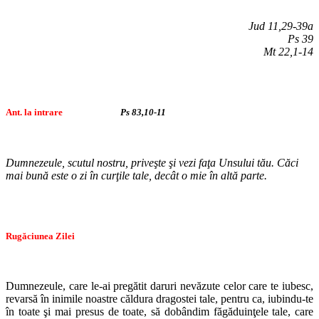
Jud 11,29-39a
Ps 39
Mt 22,1-14
Ant. la intrare
Ps 83,10-11
Dumnezeule, scutul nostru, priveşte şi vezi faţa Unsului tău. Căci
mai bună este o zi în curţile tale, decât o mie în altă parte.
Rugăciunea Zilei
Dumnezeule, care le-ai pregătit daruri nevăzute celor care te iubesc,
revarsă în inimile noastre căldura dragostei tale, pentru ca, iubindu-te
în toate şi mai presus de toate, să dobândim făgăduinţele tale, care