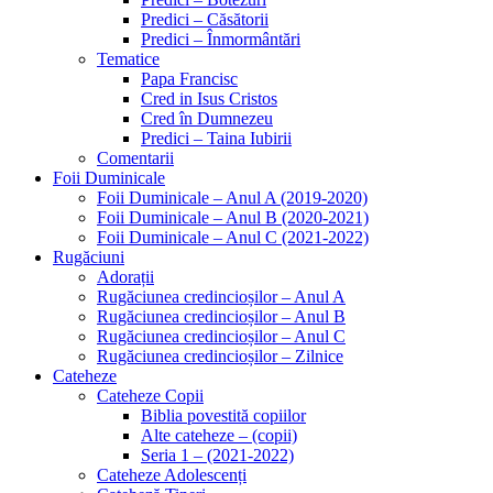
Predici – Căsătorii
Predici – Înmormântări
Tematice
Papa Francisc
Cred in Isus Cristos
Cred în Dumnezeu
Predici – Taina Iubirii
Comentarii
Foii Duminicale
Foii Duminicale – Anul A (2019-2020)
Foii Duminicale – Anul B (2020-2021)
Foii Duminicale – Anul C (2021-2022)
Rugăciuni
Adorații
Rugăciunea credincioșilor – Anul A
Rugăciunea credincioșilor – Anul B
Rugăciunea credincioșilor – Anul C
Rugăciunea credincioșilor – Zilnice
Cateheze
Cateheze Copii
Biblia povestită copiilor
Alte cateheze – (copii)
Seria 1 – (2021-2022)
Cateheze Adolescenți