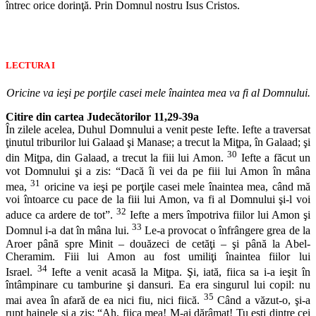
întrec orice dorinţă. Prin Domnul nostru Isus Cristos.
LECTURA I
Oricine va ieşi pe porţile casei mele înaintea mea va fi al Domnului.
Citire din cartea Judecătorilor 11,29-39a
În zilele acelea, Duhul Domnului a venit peste Iefte. Iefte a traversat
ţinutul triburilor lui Galaad şi Manase; a trecut la Miţpa, în Galaad; şi
30
din Miţpa, din Galaad, a trecut la fiii lui Amon.
Iefte a făcut un
vot Domnului şi a zis: “Dacă îi vei da pe fiii lui Amon în mâna
31
mea,
oricine va ieşi pe porţile casei mele înaintea mea, când mă
voi întoarce cu pace de la fiii lui Amon, va fi al Domnului şi-l voi
32
aduce ca ardere de tot”.
Iefte a mers împotriva fiilor lui Amon şi
33
Domnul i-a dat în mâna lui.
Le-a provocat o înfrângere grea de la
Aroer până spre Minit – douăzeci de cetăţi – şi până la Abel-
Cheramim. Fiii lui Amon au fost umiliţi înaintea fiilor lui
34
Israel.
Iefte a venit acasă la Miţpa. Şi, iată, fiica sa i-a ieşit în
întâmpinare cu tamburine şi dansuri. Ea era singurul lui copil: nu
35
mai avea în afară de ea nici fiu, nici fiică.
Când a văzut-o, şi-a
rupt hainele şi a zis: “Ah, fiica mea! M-ai dărâmat! Tu eşti dintre cei