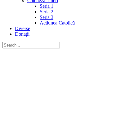
Cateheză Tineri
Seria 1
Seria 2
Seria 3
Actiunea Catolică
Diverse
Donații