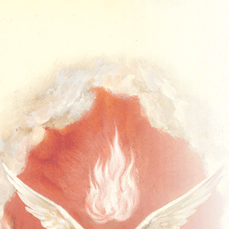
Acasa
Missal
Missal Duminical
Advent
Crăciun
Postul Mare
Timpul Pascal