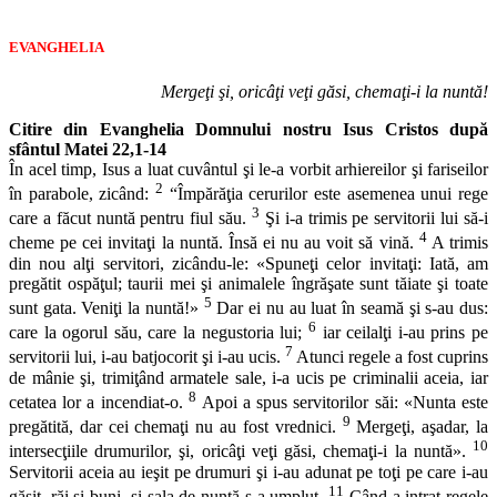
EVANGHELIA
Mergeţi şi, oricâţi veţi găsi, chemaţi-i la nuntă!
Citire din Evanghelia Domnului nostru Isus Cristos după
sfântul Matei 22,1-14
În acel timp, Isus a luat cuvântul şi le-a vorbit arhiereilor şi fariseilor
2
în parabole, zicând:
“Împărăţia cerurilor este asemenea unui rege
3
care a făcut nuntă pentru fiul său.
Şi i-a trimis pe servitorii lui să-i
4
cheme pe cei invitaţi la nuntă. Însă ei nu au voit să vină.
A trimis
din nou alţi servitori, zicându-le: «Spuneţi celor invitaţi: Iată, am
pregătit ospăţul; taurii mei şi animalele îngrăşate sunt tăiate şi toate
5
sunt gata. Veniţi la nuntă!»
Dar ei nu au luat în seamă şi s-au dus:
6
care la ogorul său, care la negustoria lui;
iar ceilalţi i-au prins pe
7
servitorii lui, i-au batjocorit şi i-au ucis.
Atunci regele a fost cuprins
de mânie şi, trimiţând armatele sale, i-a ucis pe criminalii aceia, iar
8
cetatea lor a incendiat-o.
Apoi a spus servitorilor săi: «Nunta este
9
pregătită, dar cei chemaţi nu au fost vrednici.
Mergeţi, aşadar, la
10
intersecţiile drumurilor, şi, oricâţi veţi găsi, chemaţi-i la nuntă».
Servitorii aceia au ieşit pe drumuri şi i-au adunat pe toţi pe care i-au
11
găsit, răi şi buni, şi sala de nuntă s-a umplut.
Când a intrat regele