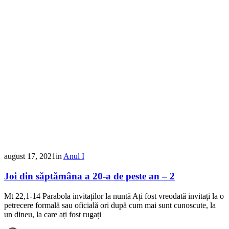
august 17, 2021
in
Anul I
Joi din săptămâna a 20-a de peste an – 2
Mt 22,1-14 Parabola invitaților la nuntă Ați fost vreodată invitați la o
petrecere formală sau oficială ori după cum mai sunt cunoscute, la
un dineu, la care ați fost rugați