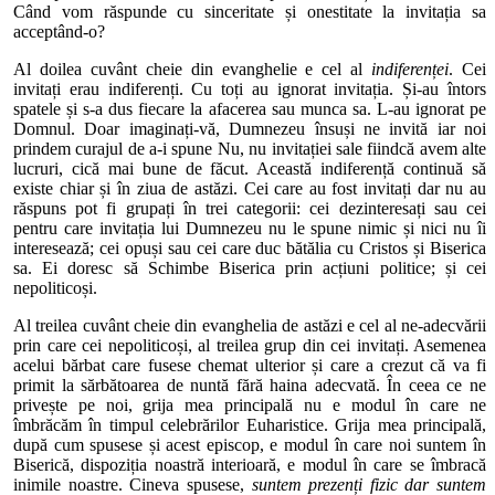
Când vom răspunde cu sinceritate și onestitate la invitația sa
acceptând-o?
Al doilea cuvânt cheie din evanghelie e cel al
indiferenței
. Cei
invitați erau indiferenți. Cu toți au ignorat invitația. Și-au întors
spatele și s-a dus fiecare la afacerea sau munca sa. L-au ignorat pe
Domnul. Doar imaginați-vă, Dumnezeu însuși ne invită iar noi
prindem curajul de a-i spune Nu, nu invitației sale fiindcă avem alte
lucruri, cică mai bune de făcut. Această indiferență continuă să
existe chiar și în ziua de astăzi. Cei care au fost invitați dar nu au
răspuns pot fi grupați în trei categorii: cei dezinteresați sau cei
pentru care invitația lui Dumnezeu nu le spune nimic și nici nu îi
interesează; cei opuși sau cei care duc bătălia cu Cristos și Biserica
sa. Ei doresc să Schimbe Biserica prin acțiuni politice; și cei
nepoliticoși.
Al treilea cuvânt cheie din evanghelia de astăzi e cel al ne-adecvării
prin care cei nepoliticoși, al treilea grup din cei invitați. Asemenea
acelui bărbat care fusese chemat ulterior și care a crezut că va fi
primit la sărbătoarea de nuntă fără haina adecvată. În ceea ce ne
privește pe noi, grija mea principală nu e modul în care ne
îmbrăcăm în timpul celebrărilor Euharistice. Grija mea principală,
după cum spusese și acest episcop, e modul în care noi suntem în
Biserică, dispoziția noastră interioară, e modul în care se îmbracă
inimile noastre. Cineva spusese,
suntem prezenți fizic dar suntem