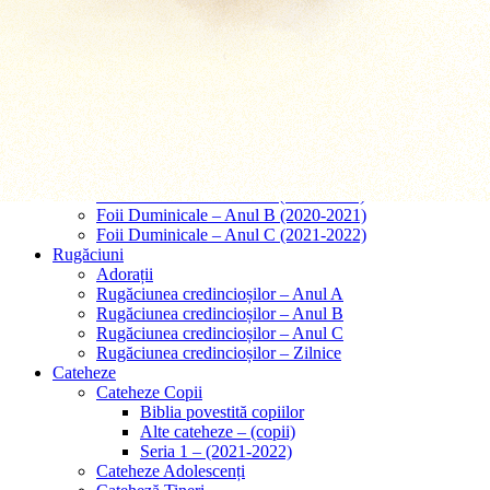
Predici – Căsătorii
Predici – Înmormântări
Tematice
Papa Francisc
Cred in Isus Cristos
Cred în Dumnezeu
Predici – Taina Iubirii
Comentarii
Foii Duminicale
Foii Duminicale – Anul A (2019-2020)
Foii Duminicale – Anul B (2020-2021)
Foii Duminicale – Anul C (2021-2022)
Rugăciuni
Adorații
Rugăciunea credincioșilor – Anul A
Rugăciunea credincioșilor – Anul B
Rugăciunea credincioșilor – Anul C
Rugăciunea credincioșilor – Zilnice
Cateheze
Cateheze Copii
Biblia povestită copiilor
Alte cateheze – (copii)
Seria 1 – (2021-2022)
Cateheze Adolescenți