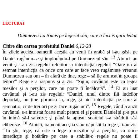
LECTURA I
Dumnezeu l-a trimis pe îngerul său, care a închis gura leilor.
Citire din cartea profetului Daniel
6,12-28
În zilele acelea, oamenii aceştia au venit în grabă şi l-au găsit pe
13
Daniel rugându-se şi implorându-l pe Dumnezeul său.
Atunci, au
venit şi i-au zis regelui referitor la interdicţia regelui: “Oare nu ai
semnat interdicţia ca orice om care ar face vreo rugăminte vreunui
Dumnezeu sau om – în afară de tine, rege – să fie aruncat în groapa
leilor?” Regele a răspuns şi a zis: “Sigur, cuvântul este ca legea
14
mezilor şi a perşilor, care nu poate fi încălcată”.
Ei au luat
cuvântul şi i-au zis regelui: “Daniel, unul dintre fiii iudeilor
deportaţi, nu ţine porunca ta, rege, şi nici interdicţia pe care ai
15
semnat-o, ci de trei ori pe zi face rugăciuni”.
Regele, când a auzit
cuvântul, s-a întristat foarte mult pentru el şi pentru Daniel şi şi-a pus
în inimă să-l salveze; şi până la apusul soarelui s-a străduit să-l
16
elibereze.
Atunci, oamenii aceştia s-au năpustit la rege şi i-au zis:
“Tu ştii, rege, că este o lege a mezilor şi a perşilor, că orice
interdicţie şi hotărâre pe care a stabilit-o regele nu poate fi