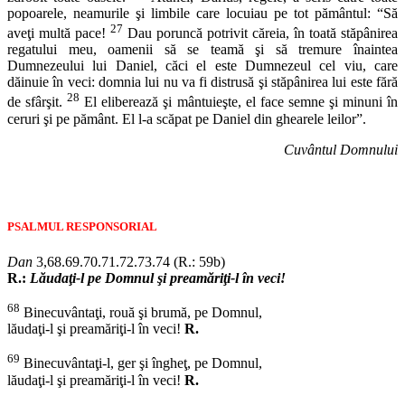
popoarele, neamurile şi limbile care locuiau pe tot pământul: “Să
27
aveţi multă pace!
Dau poruncă potrivit căreia, în toată stăpânirea
regatului meu, oamenii să se teamă şi să tremure înaintea
Dumnezeului lui Daniel, căci el este Dumnezeul cel viu, care
dăinuie în veci: domnia lui nu va fi distrusă şi stăpânirea lui este fără
28
de sfârşit.
El eliberează şi mântuieşte, el face semne şi minuni în
ceruri şi pe pământ. El l-a scăpat pe Daniel din ghearele leilor”.
Cuvântul Domnului
PSALMUL RESPONSORIAL
Dan
3,68.69.70.71.72.73.74 (R.: 59b)
R.:
Lăudaţi-l pe Domnul şi preamăriţi-l în veci!
68
Binecuvântaţi, rouă şi brumă, pe Domnul,
lăudaţi-l şi preamăriţi-l în veci!
R.
69
Binecuvântaţi-l, ger şi îngheţ, pe Domnul,
lăudaţi-l şi preamăriţi-l în veci!
R.