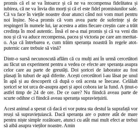
promis că el se va întoarce și că ne va recompensa fidelitatea și
iubirea, că ne va învia din morți și că el este fidel promisiunilor sale.
Că va face în viețile noastre doar atunci când noi vom muri pentru
noi înșine. Ne-a promis că vom avea parte de suferințe și de
respingeri în numele lui, iar acestea a atins fiecare creștin care a trăit
credința în mod autentic. Însă el ne-a mai promis și că va veni din
nou și că va aduce recompensa, pacea și victoria pe care am meritat-
o. Așa că întrebarea e, cum trăim speranța noastră în regele atot-
puternic care trebuie să vină?
Dintr-o sursă necunoscută aflăm că cu mulți ani în urmă cercetători
au făcut un experiment pentru a vedea ce efecte are speranța asupra
celor care au parte de greutăți. Doi șoricei de laborator au fost
plasați în tuburi de apă diferite. Acești cercetători l-au lăsat pe unul
în apă și au descoperit că după o oră acesta se înecase. Celălalt
șoricel se tot urca de-asupra apei și apoi cobora iar la fund. A ținut-o
astfel timp de 24 de ore. De ce oare? Nu fiindcă aveau parte de
scurte odihne ci fiindcă aveau speranța supraviețuirii.
Acest animal a sperat că dacă ei vor putea sta destul la suprafață vor
reuși să supraviețuiască. Dacă speranța are o putere atât de mare
pentru niște simple rozătoare, atunci cu atât mai mult efect ar trebui
să aibă asupra vieților noastre. Amin