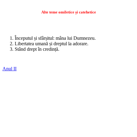
Alte teme omiletice și catehetice
Începutul și sfârșitul: mâna lui Dumnezeu.
Libertatea umană și dreptul la adorare.
Stând drept în credință.
Anul II