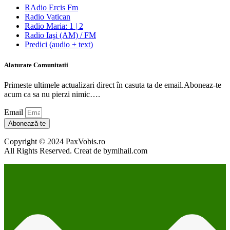
RAdio Ercis Fm
Radio Vatican
Radio Maria: 1 | 2
Radio Iaşi (AM) / FM
Predici (audio + text)
Alaturate Comunitatii
Primeste ultimele actualizari direct în casuta ta de email.Aboneaz-te
acum ca sa nu pierzi nimic….
Email
Abonează-te
Copyright © 2024 PaxVobis.ro
All Rights Reserved. Creat de bymihail.com