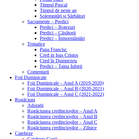
Timpul Pascal
Timpul de peste an
Solemnități și Sărbători
Sacramente – Predici
Predici – Botezuri
Predici – Căsătorii
Predici – Înmormântări
Tematice
Papa Francisc
Cred in Isus Cristos
Cred în Dumnezeu
Predici – Taina Iubirii
Comentarii
Foii Duminicale
Foii Duminicale – Anul A (2019-2020)
Foii Duminicale – Anul B (2020-2021)
Foii Duminicale – Anul C (2021-2022)
Rugăciuni
Adorații
Rugăciunea credincioșilor – Anul A
Rugăciunea credincioșilor – Anul B
Rugăciunea credincioșilor – Anul C
Rugăciunea credincioșilor – Zilnice
Cateheze
Cateheze Copii