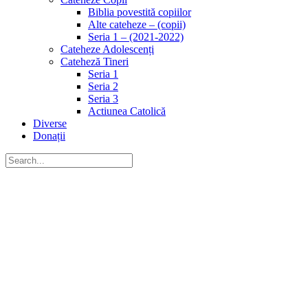
Biblia povestită copiilor
Alte cateheze – (copii)
Seria 1 – (2021-2022)
Cateheze Adolescenți
Cateheză Tineri
Seria 1
Seria 2
Seria 3
Actiunea Catolică
Diverse
Donații