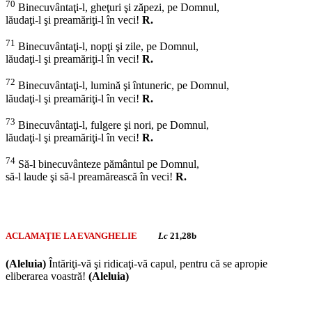
70
Binecuvântaţi-l, gheţuri şi zăpezi, pe Domnul,
lăudaţi-l şi preamăriţi-l în veci!
R.
71
Binecuvântaţi-l, nopţi şi zile, pe Domnul,
lăudaţi-l şi preamăriţi-l în veci!
R.
72
Binecuvântaţi-l, lumină şi întuneric, pe Domnul,
lăudaţi-l şi preamăriţi-l în veci!
R.
73
Binecuvântaţi-l, fulgere şi nori, pe Domnul,
lăudaţi-l şi preamăriţi-l în veci!
R.
74
Să-l binecuvânteze pământul pe Domnul,
să-l laude şi să-l preamărească în veci!
R.
ACLAMAŢIE LA EVANGHELIE
Lc
21,28b
(Aleluia)
Întăriţi-vă şi ridicaţi-vă capul, pentru că se apropie
eliberarea voastră!
(Aleluia)