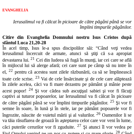
EVANGHELIA
Ierusalimul va fi călcat în picioare de către păgâni până se vor
împlini timpurile păgânilor.
Citire din Evanghelia Domnului nostru Isus Cristos după
sfântul Luca 21,20-28
În acel timp, Isus le-a spus discipolilor săi: “Când veţi vedea
Ierusalimul încercuit de armate, atunci să ştiţi că s-a apropiat
21
devastarea lui.
Cei din Iudeea să fugă în munţi, iar cei care se află
în mijlocul lui să alerge afară; cei care sunt pe câmp să nu intre în
22
el,
pentru că acestea sunt zilele răzbunării, ca să se împlinească
23
toate cele scrise.
Vai de cele însărcinate şi de cele care alăptează
în zilele acelea, căci va fi mare dezastru pe pământ şi mânie peste
24
acest popor!
Şi vor cădea sub ascuţişul sabiei şi vor fi făcuţi
captivi ai tuturor popoarelor, iar Ierusalimul va fi călcat în picioare
25
de către păgâni până se vor împlini timpurile păgânilor.
Şi vor fi
semne în soare, în lună şi în stele, iar pe pământ popoarele vor fi
26
îngrozite, năucite de vuietul mării şi al valurilor.
Oamenilor li se
va tăia răsuflarea de groază în aşteptarea celor care vor veni în lume,
27
căci puterile cerurilor vor fi zguduite.
Şi atunci îl vor vedea pe
28
Fiul Omului venind pe un nor cu putere şi cu mare glorie.
Când