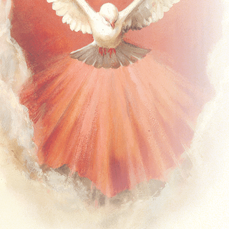
Timpul de peste an – A
Timpul de peste an – B
Timpul de peste an – C
Solemnități și Sărbători
Missal Ferial
Timpul Adventului
Timpul Crăciunului
Postul Mare
Timpul Pascal
Timpul de peste an – Anul 1
Timpul de peste an – Anul 2
Predici
Duminicale
Predici Duminicale (Anul A)
Predici Duminicale (Anul B)
Predici Duminicale (Anul C)
Zilnice
Advent
Crăciun
Postul Mare
Timpul Pascal
Timpul de peste an
Solemnități și Sărbători
Sacramente – Predici
Predici – Botezuri