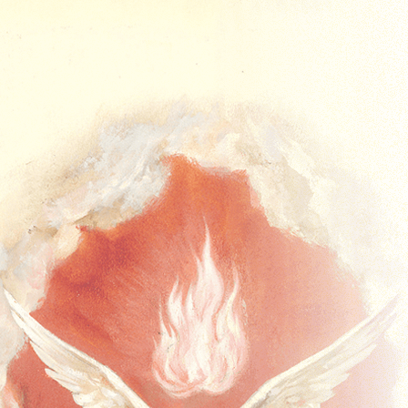
Acasa
Missal
Missal Duminical
Advent
Crăciun
Postul Mare
Timpul Pascal