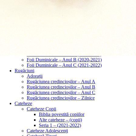
Predici – Căsătorii
Predici – Înmormântări
Tematice
Papa Francisc
Cred in Isus Cristos
Cred în Dumnezeu
Predici – Taina Iubirii
Comentarii
Foii Duminicale
Foii Duminicale – Anul A (2019-2020)
Foii Duminicale – Anul B (2020-2021)
Foii Duminicale – Anul C (2021-2022)
Rugăciuni
Adorații
Rugăciunea credincioșilor – Anul A
Rugăciunea credincioșilor – Anul B
Rugăciunea credincioșilor – Anul C
Rugăciunea credincioșilor – Zilnice
Cateheze
Cateheze Copii
Biblia povestită copiilor
Alte cateheze – (copii)
Seria 1 – (2021-2022)
Cateheze Adolescenți