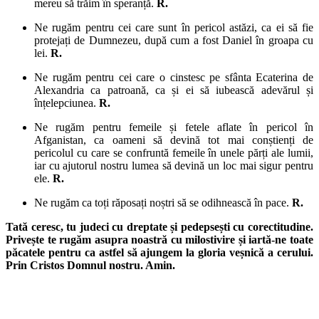
mereu să trăim în speranță.
R.
Ne rugăm pentru cei care sunt în pericol astăzi, ca ei să fie
protejați de Dumnezeu, după cum a fost Daniel în groapa cu
lei.
R.
Ne rugăm pentru cei care o cinstesc pe sfânta Ecaterina de
Alexandria ca patroană, ca și ei să iubească adevărul și
înțelepciunea.
R.
Ne rugăm pentru femeile și fetele aflate în pericol în
Afganistan, ca oameni să devină tot mai conștienți de
pericolul cu care se confruntă femeile în unele părți ale lumii,
iar cu ajutorul nostru lumea să devină un loc mai sigur pentru
ele.
R.
Ne rugăm ca toți răposați noștri să se odihnească în pace.
R.
Tată ceresc, tu judeci cu dreptate și pedepsești cu corectitudine.
Privește te rugăm asupra noastră cu milostivire și iartă-ne toate
păcatele pentru ca astfel să ajungem la gloria veșnică a cerului.
Prin Cristos Domnul nostru. Amin.