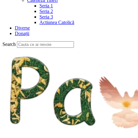
Cateheză Tineri
Seria 1
Seria 2
Seria 3
Actiunea Catolică
Diverse
Donații
Search