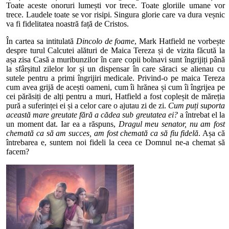
Toate aceste onoruri lumești vor trece. Toate gloriile umane vor
trece. Laudele toate se vor risipi. Singura glorie care va dura veșnic
va fi fidelitatea noastră față de Cristos.
În cartea sa intitulată
Dincolo de foame
, Mark Hatfield ne vorbește
despre turul Calcutei alături de Maica Tereza și de vizita făcută la
așa zisa Casă a muribunzilor în care copii bolnavi sunt îngrijiți până
la sfârșitul zilelor lor și un dispensar în care săraci se alienau cu
sutele pentru a primi îngrijiri medicale. Privind-o pe maica Tereza
cum avea grijă de acești oameni, cum îi hrănea și cum îi îngrijea pe
cei părăsiți de alți pentru a muri, Hatfield a fost copleșit de măreția
pură a suferinței ei și a celor care o ajutau zi de zi.
Cum puți suporta
această mare greutate fără a cădea sub greutatea ei?
a întrebat el la
un moment dat. Iar ea a răspuns,
Dragul meu senator, nu am fost
chemată ca să am succes, am fost chemată ca să fiu fidelă
. Așa că
întrebarea e, suntem noi fideli la ceea ce Domnul ne-a chemat să
facem?