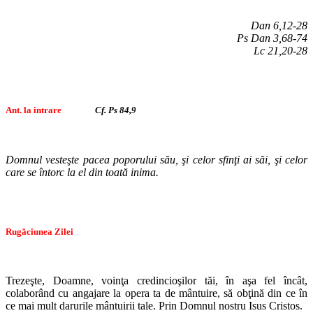
Dan 6,12-28
Ps Dan 3,68-74
Lc 21,20-28
Ant. la intrare
Cf. Ps 84,9
Domnul vesteşte pacea poporului său, şi celor sfinţi ai săi, şi celor
care se întorc la el din toată inima.
Rugăciunea Zilei
Trezeşte, Doamne, voinţa credincioşilor tăi, în aşa fel încât,
colaborând cu angajare la opera ta de mântuire, să obţină din ce în
ce mai mult darurile mântuirii tale. Prin Domnul nostru Isus Cristos.