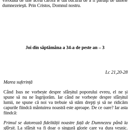
vreodată de tine aceia cărora le dai bucuria de a fi părtaşi de tainele
dumnezeieşti. Prin Cristos, Domnul nostru.
Joi din săptămâna a 34-a de peste an – 3
Lc 21,20-28
Marea suferință
Când Isus ne vorbește despre sfârșitul poporului evreu, el ne și
spune să nu ne îngrijorăm. Iar când ne vorbește despre sfârșitul
lumii, ne spune că noi va trebuie să stăm drepți și să ne ridicăm
capurile fiindcă mântuirea noastră este aproape. De ce oare? Iar asta
fiindcă:
Primul se datorează fidelității noastre față de Dumnezeu până la
sfârșit
. La sfârșit va fi doar o singură glorie care va dura veșnic.