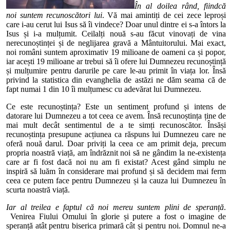
În al doilea rând, fiindcă
noi suntem recunoscători lui
. Vă mai amintiți de cei zece leproși
care i-au cerut lui Isus să îi vindece? Doar unul dintre ei s-a întors la
Isus și i-a mulțumit. Ceilalți nouă s-au făcut vinovați de vina
nerecunoștinței și de neglijarea gravă a Mântuitorului. Mai exact,
noi români suntem aproximativ 19 milioane de oameni ca și popor,
iar acești 19 milioane ar trebui să îi ofere lui Dumnezeu recunoștință
și mulțumire pentru darurile pe care le-au primit în viața lor. Însă
privind la statistica din evanghelia de astăzi ne dăm seama că de
fapt numai 1 din 10 îi mulțumesc cu adevărat lui Dumnezeu.
Ce este recunoștința? Este un sentiment profund și intens de
datorare lui Dumnezeu a tot ceea ce avem. Însă recunoștința ține de
mai mult decât sentimentul de a te simți recunoscător. Însăși
recunoștința presupune acțiunea ca răspuns lui Dumnezeu care ne
oferă nouă darul. Doar priviți la ceea ce am primit deja, precum
propria noastră viață, am îndrăznit noi să ne gândim la ne-existența
care ar fi fost dacă noi nu am fi existat? Acest gând simplu ne
inspiră să luăm în considerare mai profund și să decidem mai ferm
ceea ce putem face pentru Dumnezeu și la cauza lui Dumnezeu în
scurta noastră viață.
Iar al treilea e faptul că noi mereu suntem plini de speranță
.
Venirea Fiului Omului în glorie și putere a fost o imagine de
speranță atât pentru biserica primară cât și pentru noi. Domnul ne-a