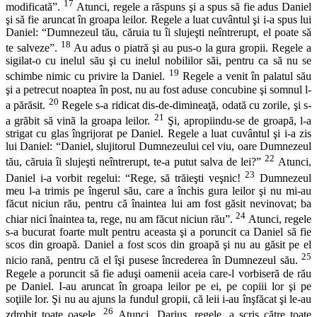
17
modificată”.
Atunci, regele a răspuns şi a spus să fie adus Daniel
şi să fie aruncat în groapa leilor. Regele a luat cuvântul şi i-a spus lui
Daniel: “Dumnezeul tău, căruia tu îi slujeşti neîntrerupt, el poate să
18
te salveze”.
Au adus o piatră şi au pus-o la gura gropii. Regele a
sigilat-o cu inelul său şi cu inelul nobililor săi, pentru ca să nu se
19
schimbe nimic cu privire la Daniel.
Regele a venit în palatul său
şi a petrecut noaptea în post, nu au fost aduse concubine şi somnul l-
20
a părăsit.
Regele s-a ridicat dis-de-dimineaţă, odată cu zorile, şi s-
21
a grăbit să vină la groapa leilor.
Şi, apropiindu-se de groapă, l-a
strigat cu glas îngrijorat pe Daniel. Regele a luat cuvântul şi i-a zis
lui Daniel: “Daniel, slujitorul Dumnezeului cel viu, oare Dumnezeul
22
tău, căruia îi slujeşti neîntrerupt, te-a putut salva de lei?”
Atunci,
23
Daniel i-a vorbit regelui: “Rege, să trăieşti veşnic!
Dumnezeul
meu l-a trimis pe îngerul său, care a închis gura leilor şi nu mi-au
făcut niciun rău, pentru că înaintea lui am fost găsit nevinovat; ba
24
chiar nici înaintea ta, rege, nu am făcut niciun rău”.
Atunci, regele
s-a bucurat foarte mult pentru aceasta şi a poruncit ca Daniel să fie
scos din groapă. Daniel a fost scos din groapă şi nu au găsit pe el
25
nicio rană, pentru că el îşi pusese încrederea în Dumnezeul său.
Regele a poruncit să fie aduşi oamenii aceia care-l vorbiseră de rău
pe Daniel. I-au aruncat în groapa leilor pe ei, pe copiii lor şi pe
soţiile lor. Şi nu au ajuns la fundul gropii, că leii i-au înşfăcat şi le-au
26
zdrobit toate oasele.
Atunci, Darius, regele, a scris către toate