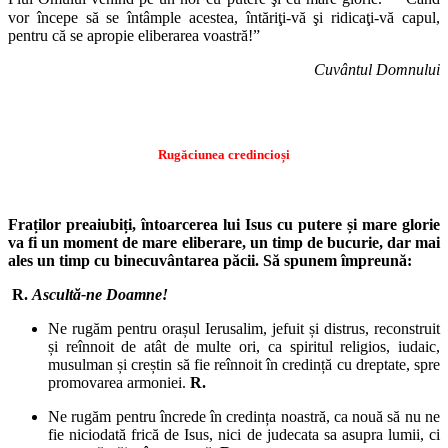
vor începe să se întâmple acestea, întăriţi-vă şi ridicaţi-vă capul,
pentru că se apropie eliberarea voastră!”
Cuvântul Domnului
Rugăciunea credincioși
Fraților preaiubiți, întoarcerea lui Isus cu putere și mare glorie
va fi un moment de mare eliberare, un timp de bucurie, dar mai
ales un timp cu binecuvântarea păcii. Să spunem împreună:
R.
Ascultă-ne Doamne!
Ne rugăm pentru orașul Ierusalim, jefuit și distrus, reconstruit
și reînnoit de atât de multe ori, ca spiritul religios, iudaic,
musulman și creștin să fie reînnoit în credință cu dreptate, spre
promovarea armoniei.
R.
Ne rugăm pentru încrede în credința noastră, ca nouă să nu ne
fie niciodată frică de Isus, nici de judecata sa asupra lumii, ci