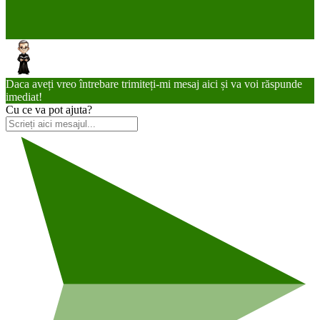
Daca aveți vreo întrebare trimiteți-mi mesaj aici și va voi răspunde
imediat!
Cu ce va pot ajuta?