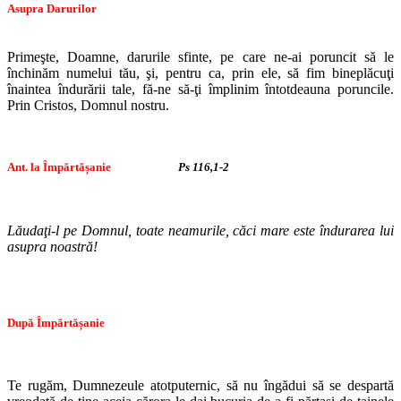
Asupra Darurilor
Primeşte, Doamne, darurile sfinte, pe care ne-ai poruncit să le
închinăm numelui tău, şi, pentru ca, prin ele, să fim bineplăcuţi
înaintea îndurării tale, fă-ne să-ţi împlinim întotdeauna poruncile.
Prin Cristos, Domnul nostru.
Ant. la Împărtășanie
Ps 116,1-2
Lăudaţi-l pe Domnul, toate neamurile, căci mare este îndurarea lui
asupra noastră!
După Împărtășanie
Te rugăm, Dumnezeule atotputernic, să nu îngădui să se despartă