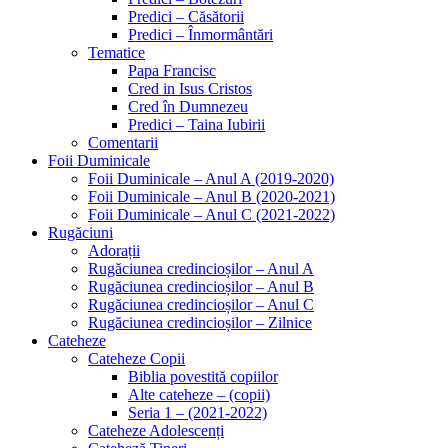
Predici – Căsătorii
Predici – Înmormântări
Tematice
Papa Francisc
Cred in Isus Cristos
Cred în Dumnezeu
Predici – Taina Iubirii
Comentarii
Foii Duminicale
Foii Duminicale – Anul A (2019-2020)
Foii Duminicale – Anul B (2020-2021)
Foii Duminicale – Anul C (2021-2022)
Rugăciuni
Adorații
Rugăciunea credincioșilor – Anul A
Rugăciunea credincioșilor – Anul B
Rugăciunea credincioșilor – Anul C
Rugăciunea credincioșilor – Zilnice
Cateheze
Cateheze Copii
Biblia povestită copiilor
Alte cateheze – (copii)
Seria 1 – (2021-2022)
Cateheze Adolescenți