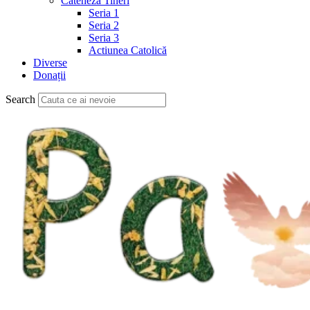
Cateheză Tineri
Seria 1
Seria 2
Seria 3
Actiunea Catolică
Diverse
Donații
Search