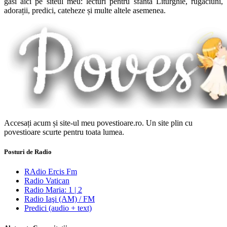
găsi aici pe siteul meu: lecturi pentru sfânta Liturghie, rugăciuni,
adorații, predici, cateheze și multe altele asemenea.
Accesați acum și site-ul meu povestioare.ro. Un site plin cu
povestioare scurte pentru toata lumea.
Posturi de Radio
RAdio Ercis Fm
Radio Vatican
Radio Maria: 1 | 2
Radio Iaşi (AM) / FM
Predici (audio + text)