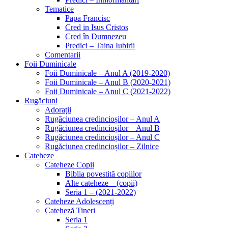
Tematice
Papa Francisc
Cred in Isus Cristos
Cred în Dumnezeu
Predici – Taina Iubirii
Comentarii
Foii Duminicale
Foii Duminicale – Anul A (2019-2020)
Foii Duminicale – Anul B (2020-2021)
Foii Duminicale – Anul C (2021-2022)
Rugăciuni
Adorații
Rugăciunea credincioșilor – Anul A
Rugăciunea credincioșilor – Anul B
Rugăciunea credincioșilor – Anul C
Rugăciunea credincioșilor – Zilnice
Cateheze
Cateheze Copii
Biblia povestită copiilor
Alte cateheze – (copii)
Seria 1 – (2021-2022)
Cateheze Adolescenți
Cateheză Tineri
Seria 1