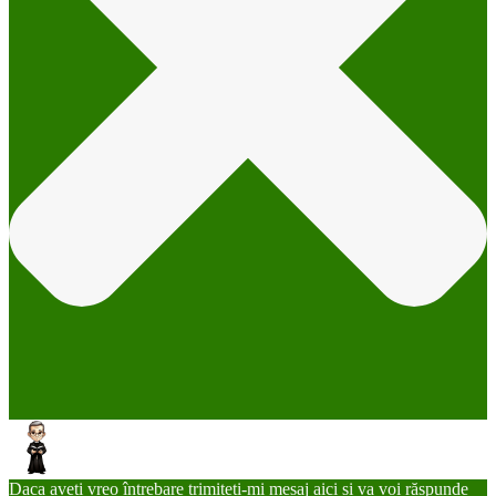
Daca aveți vreo întrebare trimiteți-mi mesaj aici și va voi răspunde