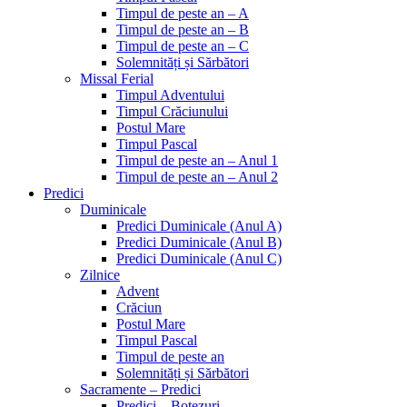
Timpul de peste an – A
Timpul de peste an – B
Timpul de peste an – C
Solemnități și Sărbători
Missal Ferial
Timpul Adventului
Timpul Crăciunului
Postul Mare
Timpul Pascal
Timpul de peste an – Anul 1
Timpul de peste an – Anul 2
Predici
Duminicale
Predici Duminicale (Anul A)
Predici Duminicale (Anul B)
Predici Duminicale (Anul C)
Zilnice
Advent
Crăciun
Postul Mare
Timpul Pascal
Timpul de peste an
Solemnități și Sărbători
Sacramente – Predici
Predici – Botezuri