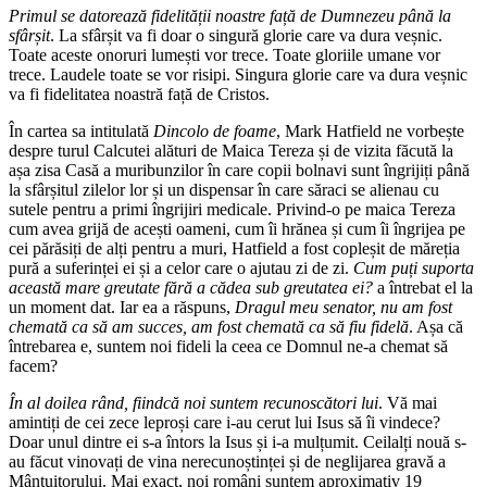
Primul se datorează fidelității noastre față de Dumnezeu până la
sfârșit
. La sfârșit va fi doar o singură glorie care va dura veșnic.
Toate aceste onoruri lumești vor trece. Toate gloriile umane vor
trece. Laudele toate se vor risipi. Singura glorie care va dura veșnic
va fi fidelitatea noastră față de Cristos.
În cartea sa intitulată
Dincolo de foame
, Mark Hatfield ne vorbește
despre turul Calcutei alături de Maica Tereza și de vizita făcută la
așa zisa Casă a muribunzilor în care copii bolnavi sunt îngrijiți până
la sfârșitul zilelor lor și un dispensar în care săraci se alienau cu
sutele pentru a primi îngrijiri medicale. Privind-o pe maica Tereza
cum avea grijă de acești oameni, cum îi hrănea și cum îi îngrijea pe
cei părăsiți de alți pentru a muri, Hatfield a fost copleșit de măreția
pură a suferinței ei și a celor care o ajutau zi de zi.
Cum puți suporta
această mare greutate fără a cădea sub greutatea ei?
a întrebat el la
un moment dat. Iar ea a răspuns,
Dragul meu senator, nu am fost
chemată ca să am succes, am fost chemată ca să fiu fidelă
. Așa că
întrebarea e, suntem noi fideli la ceea ce Domnul ne-a chemat să
facem?
În al doilea rând, fiindcă noi suntem recunoscători lui
. Vă mai
amintiți de cei zece leproși care i-au cerut lui Isus să îi vindece?
Doar unul dintre ei s-a întors la Isus și i-a mulțumit. Ceilalți nouă s-
au făcut vinovați de vina nerecunoștinței și de neglijarea gravă a
Mântuitorului. Mai exact, noi români suntem aproximativ 19