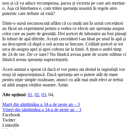
nou și că va aduce recompensa, pacea și victoria pe care am meritat-
o. Așa că întrebarea e, cum trăim speranța noastră în regele atot-
puternic care trebuie să vină?
Dintr-o sursă necunoscută aflăm că cu mulți ani în urmă cercetători
au făcut un experiment pentru a vedea ce efecte are speranța asupra
celor care au parte de greutăți. Doi șoricei de laborator au fost plasați
în tuburi de apă diferite. Acești cercetători l-au lăsat pe unul în apă și
au descoperit că după o oră acesta se înecase. Celălalt șoricel se tot
urca de-asupra apei și apoi cobora iar la fund. A ținut-o astfel timp
de 24 de ore. De ce oare? Nu fiindcă aveau parte de scurte odihne ci
fiindcă aveau speranța supraviețuirii.
Acest animal a sperat că dacă ei vor putea sta destul la suprafață vor
reuși să supraviețuiască. Dacă speranța are o putere atât de mare
pentru niște simple rozătoare, atunci cu atât mai mult efect ar trebui
să aibă asupra vieților noastre. Amin
Alte opțiuni
:
01
,
02
,
03
, 04,
Marți din săptămâna a 34-a de peste an – 3
Vineri din săptămâna a 34-a de peste an – 3
Facebook
Twitter
LinkedIn