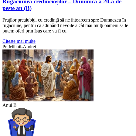
Rugăciunea credincioșilor – Duminica a 20-a de
peste an (B)
Fraților preaiubiți, cu credință să ne întoarcem spre Dumnezeu în
rugăciune, pentru ca adunând nevoile a cât mai mulți oameni să le
putem oferi prin Isus care va fi cu
Citeste mai multe
Pr. Mihail-Andrei
Anul B