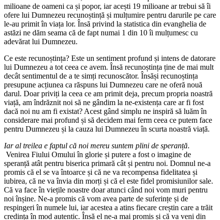
milioane de oameni ca și popor, iar acești 19 milioane ar trebui să îi
ofere lui Dumnezeu recunoștință și mulțumire pentru darurile pe care
le-au primit în viața lor. Însă privind la statistica din evanghelia de
astăzi ne dăm seama că de fapt numai 1 din 10 îi mulțumesc cu
adevărat lui Dumnezeu.
Ce este recunoștința? Este un sentiment profund și intens de datorare
lui Dumnezeu a tot ceea ce avem. Însă recunoștința ține de mai mult
decât sentimentul de a te simți recunoscător. Însăși recunoștința
presupune acțiunea ca răspuns lui Dumnezeu care ne oferă nouă
darul. Doar priviți la ceea ce am primit deja, precum propria noastră
viață, am îndrăznit noi să ne gândim la ne-existența care ar fi fost
dacă noi nu am fi existat? Acest gând simplu ne inspiră să luăm în
considerare mai profund și să decidem mai ferm ceea ce putem face
pentru Dumnezeu și la cauza lui Dumnezeu în scurta noastră viață.
Iar al treilea e faptul că noi mereu suntem plini de speranță
.
Venirea Fiului Omului în glorie și putere a fost o imagine de
speranță atât pentru biserica primară cât și pentru noi. Domnul ne-a
promis că el se va întoarce și că ne va recompensa fidelitatea și
iubirea, că ne va învia din morți și că el este fidel promisiunilor sale.
Că va face în viețile noastre doar atunci când noi vom muri pentru
noi înșine. Ne-a promis că vom avea parte de suferințe și de
respingeri în numele lui, iar acestea a atins fiecare creștin care a trăit
credința în mod autentic. Însă el ne-a mai promis și că va veni din