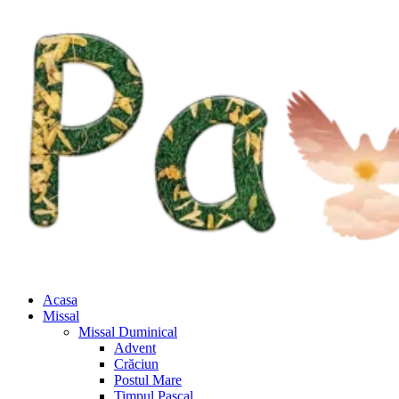
Acasa
Missal
Missal Duminical
Advent
Crăciun
Postul Mare
Timpul Pascal