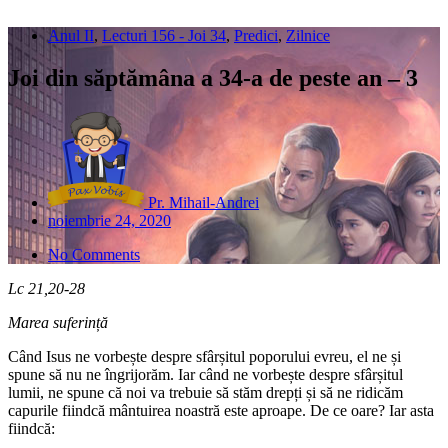
Anul II
,
Lecturi 156 - Joi 34
,
Predici
,
Zilnice
Joi din săptămâna a 34-a de peste an – 3
Pr. Mihail-Andrei
noiembrie 24, 2020
No Comments
Lc 21,20-28
Marea suferință
Când Isus ne vorbește despre sfârșitul poporului evreu, el ne și
spune să nu ne îngrijorăm. Iar când ne vorbește despre sfârșitul
lumii, ne spune că noi va trebuie să stăm drepți și să ne ridicăm
capurile fiindcă mântuirea noastră este aproape. De ce oare? Iar asta
fiindcă: