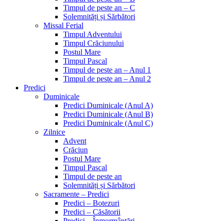
Timpul de peste an – C
Solemnități și Sărbători
Missal Ferial
Timpul Adventului
Timpul Crăciunului
Postul Mare
Timpul Pascal
Timpul de peste an – Anul 1
Timpul de peste an – Anul 2
Predici
Duminicale
Predici Duminicale (Anul A)
Predici Duminicale (Anul B)
Predici Duminicale (Anul C)
Zilnice
Advent
Crăciun
Postul Mare
Timpul Pascal
Timpul de peste an
Solemnități și Sărbători
Sacramente – Predici
Predici – Botezuri
Predici – Căsătorii
Predici – Înmormântări