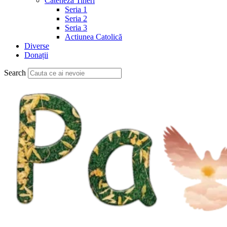
Cateheză Tineri
Seria 1
Seria 2
Seria 3
Actiunea Catolică
Diverse
Donații
Search