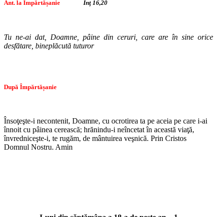
Ant. la Împărtășanie
Înţ 16,20
Tu ne-ai dat, Doamne, pâine din ceruri, care are în sine orice
desfătare, bineplăcută tuturor
După Împărtășanie
Însoţeşte-i necontenit, Doamne, cu ocrotirea ta pe aceia pe care i-ai
înnoit cu pâinea cerească; hrănindu-i neîncetat în această viaţă,
învredniceşte-i, te rugăm, de mântuirea veşnică. Prin Cristos
Domnul Nostru. Amin