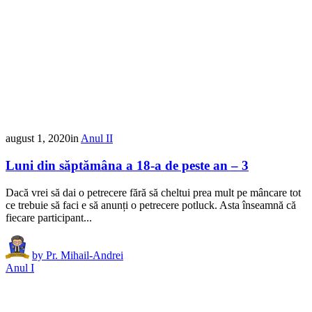
august 1, 2020
in
Anul II
Luni din săptămâna a 18-a de peste an – 3
Dacă vrei să dai o petrecere fără să cheltui prea mult pe mâncare tot
ce trebuie să faci e să anunți o petrecere potluck. Asta înseamnă că
fiecare participant...
by
Pr. Mihail-Andrei
Anul I