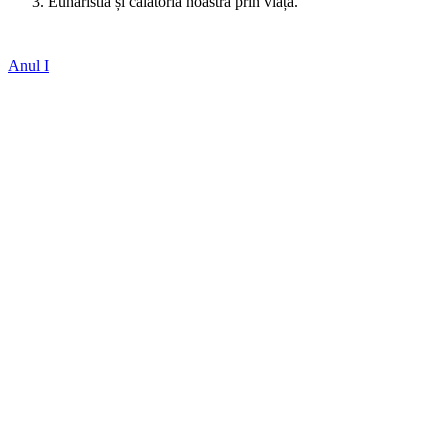
Euharistia și călătoria noastră prin viață.
Anul I