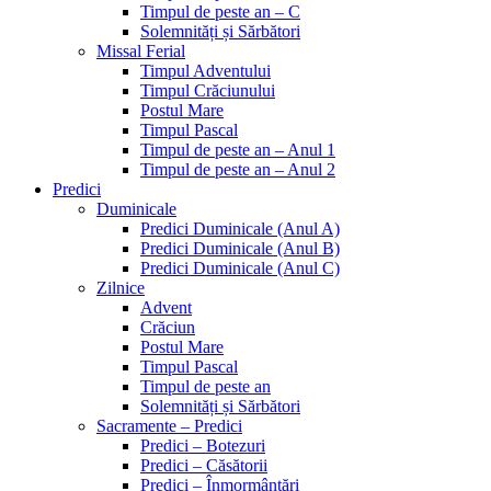
Timpul de peste an – C
Solemnități și Sărbători
Missal Ferial
Timpul Adventului
Timpul Crăciunului
Postul Mare
Timpul Pascal
Timpul de peste an – Anul 1
Timpul de peste an – Anul 2
Predici
Duminicale
Predici Duminicale (Anul A)
Predici Duminicale (Anul B)
Predici Duminicale (Anul C)
Zilnice
Advent
Crăciun
Postul Mare
Timpul Pascal
Timpul de peste an
Solemnități și Sărbători
Sacramente – Predici
Predici – Botezuri
Predici – Căsătorii
Predici – Înmormântări