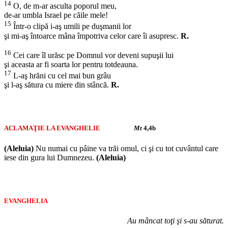
14
O, de m-ar asculta poporul meu,
de-ar umbla Israel pe căile mele!
15
Într-o clipă i-aş umili pe duşmanii lor
şi mi-aş întoarce mâna împotriva celor care îi asupresc.
R.
16
Cei care îl urăsc pe Domnul vor deveni supuşii lui
şi aceasta ar fi soarta lor pentru totdeauna.
17
L-aş hrăni cu cel mai bun grâu
şi l-aş sătura cu miere din stâncă.
R.
ACLAMAŢIE LA EVANGHELIE
Mt
4,4b
(Aleluia)
Nu numai cu pâine va trăi omul, ci şi cu tot cuvântul care
iese din gura lui Dumnezeu.
(Aleluia)
EVANGHELIA
Au mâncat toţi şi s-au săturat.