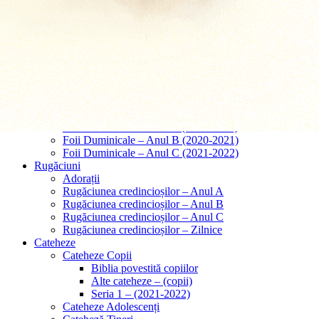
Predici – Căsătorii
Predici – Înmormântări
Tematice
Papa Francisc
Cred in Isus Cristos
Cred în Dumnezeu
Predici – Taina Iubirii
Comentarii
Foii Duminicale
Foii Duminicale – Anul A (2019-2020)
Foii Duminicale – Anul B (2020-2021)
Foii Duminicale – Anul C (2021-2022)
Rugăciuni
Adorații
Rugăciunea credincioșilor – Anul A
Rugăciunea credincioșilor – Anul B
Rugăciunea credincioșilor – Anul C
Rugăciunea credincioșilor – Zilnice
Cateheze
Cateheze Copii
Biblia povestită copiilor
Alte cateheze – (copii)
Seria 1 – (2021-2022)
Cateheze Adolescenți