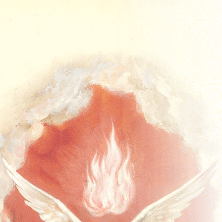
Acasa
Missal
Missal Duminical
Advent
Crăciun
Postul Mare
Timpul Pascal