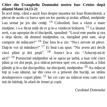
Citire din Evanghelia Domnului nostru Isus Cristos după
sfântul Matei 14,13-21
În acel timp, când a auzit Isus despre moartea lui Ioan Botezătorul, a
plecat de acolo cu barca spre un loc pustiu şi izolat; aflând, mulţimile
14
l-au urmat pe jos din cetăţi.
Coborând, Isus a văzut o mare
15
mulţime, i s-a făcut milă de ei şi le-a vindecat bolnavii.
La lăsatul
serii, s-au apropiat de el discipolii, spunând: “Locul este pustiu şi ora
e deja târzie, dă drumul mulţimilor, ca, mergând prin sate, să-şi
16
cumpere de mâncare!”
Dar Isus le-a zis: “Nu-i nevoie să plece.
17
Daţi-le voi să mănânce!”
Ei însă i-au spus: “Nu avem aici decât
18
cinci pâini şi doi peşti”.
Atunci le-a zis: “Aduceţi-mi-le
19
aici!”
Poruncind mulţimilor să se aşeze pe iarbă, a luat cele cinci
pâini şi cei doi peşti, şi-a ridicat privirea spre cer, a mulţumit, a frânt
20
pâinile şi le-a dat discipolilor, iar discipolii, mulţimilor.
Au mâncat
toţi şi s-au săturat, iar din ceea ce a prisosit din bucăţi, au strâns
21
douăsprezece coşuri pline.
Iar cei care au mâncat erau cam cinci
mii de bărbaţi, în afară de femei şi copii.
Cuvântul Domnului