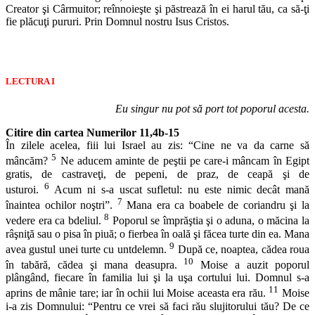
Creator şi Cârmuitor; reînnoieşte şi păstrează în ei harul tău, ca să-ţi
fie plăcuţi pururi. Prin Domnul nostru Isus Cristos.
LECTURA I
Eu singur nu pot să port tot poporul acesta.
Citire din cartea Numerilor 11,4b-15
În zilele acelea, fiii lui Israel au zis: “Cine ne va da carne să
5
mâncăm?
Ne aducem aminte de peştii pe care-i mâncam în Egipt
gratis, de castraveţi, de pepeni, de praz, de ceapă şi de
6
usturoi.
Acum ni s-a uscat sufletul: nu este nimic decât mană
7
înaintea ochilor noştri”.
Mana era ca boabele de coriandru şi la
8
vedere era ca bdeliul.
Poporul se împrăştia şi o aduna, o măcina la
râşniţă sau o pisa în piuă; o fierbea în oală şi făcea turte din ea. Mana
9
avea gustul unei turte cu untdelemn.
După ce, noaptea, cădea roua
10
în tabără, cădea şi mana deasupra.
Moise a auzit poporul
plângând, fiecare în familia lui şi la uşa cortului lui. Domnul s-a
11
aprins de mânie tare; iar în ochii lui Moise aceasta era rău.
Moise
i-a zis Domnului: “Pentru ce vrei să faci rău slujitorului tău? De ce