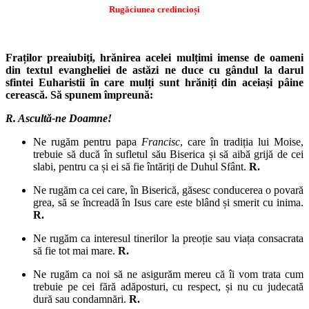
Rugăciunea credincioși
Fraților preaiubiți, hrănirea acelei mulțimi imense de oameni
din textul evangheliei de astăzi ne duce cu gândul la darul
sfintei Euharistii în care mulți sunt hrăniți din aceiași pâine
cerească. Să spunem împreună:
R. Ascultă-ne Doamne!
Ne rugăm pentru papa
Francisc
, care în tradiția lui Moise,
trebuie să ducă în sufletul său Biserica și să aibă grijă de cei
slabi, pentru ca și ei să fie întăriți de Duhul Sfânt.
R.
Ne rugăm ca cei care, în Biserică, găsesc conducerea o povară
grea, să se încreadă în Isus care este blând și smerit cu inima.
R.
Ne rugăm ca interesul tinerilor la preoție sau viața consacrata
să fie tot mai mare.
R.
Ne rugăm ca noi să ne asigurăm mereu că îi vom trata cum
trebuie pe cei fără adăposturi, cu respect, și nu cu judecată
dură sau condamnări.
R.