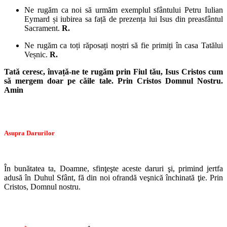
Ne rugăm ca noi să urmăm exemplul sfântului Petru Iulian
Eymard și iubirea sa față de prezența lui Isus din preasfântul
Sacrament.
R.
Ne rugăm ca toți răposați noștri să fie primiți în casa Tatălui
Veșnic.
R.
Tată ceresc, învață-ne te rugăm prin Fiul tău, Isus Cristos cum
să mergem doar pe căile tale. Prin Cristos Domnul Nostru.
Amin
Asupra Darurilor
În bunătatea ta, Doamne, sfinţeşte aceste daruri şi, primind jertfa
adusă în Duhul Sfânt, fă din noi ofrandă veşnică închinată ţie. Prin
Cristos, Domnul nostru.