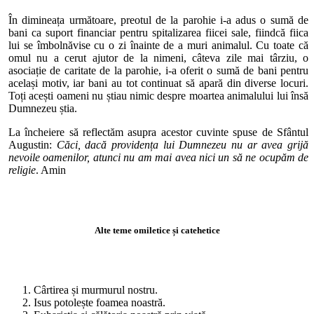
În dimineața următoare, preotul de la parohie i-a adus o sumă de
bani ca suport financiar pentru spitalizarea fiicei sale, fiindcă fiica
lui se îmbolnăvise cu o zi înainte de a muri animalul. Cu toate că
omul nu a cerut ajutor de la nimeni, câteva zile mai târziu, o
asociație de caritate de la parohie, i-a oferit o sumă de bani pentru
același motiv, iar bani au tot continuat să apară din diverse locuri.
Toți acești oameni nu știau nimic despre moartea animalului lui însă
Dumnezeu știa.
La încheiere să reflectăm asupra acestor cuvinte spuse de Sfântul
Augustin:
Căci, dacă providența lui Dumnezeu nu ar avea grijă
nevoile oamenilor, atunci nu am mai avea nici un să ne ocupăm de
religie
. Amin
Alte teme omiletice și catehetice
Cârtirea și murmurul nostru.
Isus potolește foamea noastră.