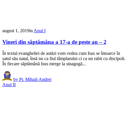
august 1, 2019
in
Anul I
Vineri din săptămâna a 17-a de peste an – 2
În textul evangheliei de astăzi vom vedea cum Isus se întoarce în
satul său natal, însă nu ca fiul tâmplarului ci ca un rabii cu discipoli.
În fiecare săptămână Isus merge la sinagogă...
by
Pr. Mihail-Andrei
Anul II