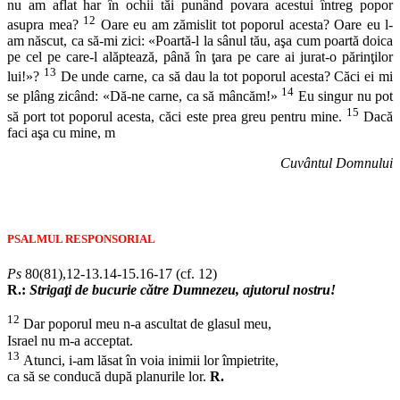
nu am aflat har în ochii tăi punând povara acestui întreg popor
12
asupra mea?
Oare eu am zămislit tot poporul acesta? Oare eu l-
am născut, ca să-mi zici: «Poartă-l la sânul tău, aşa cum poartă doica
pe cel pe care-l alăptează, până în ţara pe care ai jurat-o părinţilor
13
lui!»?
De unde carne, ca să dau la tot poporul acesta? Căci ei mi
14
se plâng zicând: «Dă-ne carne, ca să mâncăm!»
Eu singur nu pot
15
să port tot poporul acesta, căci este prea greu pentru mine.
Dacă
faci aşa cu mine, m
Cuvântul Domnului
PSALMUL RESPONSORIAL
Ps
80(81),12-13.14-15.16-17 (cf. 12)
R.:
Strigaţi de bucurie către Dumnezeu, ajutorul nostru!
12
Dar poporul meu n-a ascultat de glasul meu,
Israel nu m-a acceptat.
13
Atunci, i-am lăsat în voia inimii lor împietrite,
ca să se conducă după planurile lor.
R.