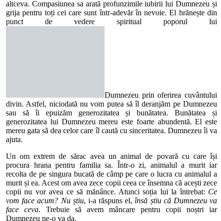
altceva. Compasiunea sa arată profunzimile iubirii lui Dumnezeu și
grija pentru toți cei care sunt într-adevăr în nevoie. El hrănește din
punct de vedere spiritual poporul lui
Dumnezeu prin oferirea cuvântului
divin. Astfel, niciodată nu vom putea să îl deranjăm pe Dumnezeu
sau să îi epuizăm generozitatea și bunătatea. Bunătatea și
generozitatea lui Dumnezeu mereu este foarte abundentă. El este
mereu gata să dea celor care îl caută cu sinceritatea. Dumnezeu îi va
ajuta.
Un om extrem de sărac avea un animal de povară cu care își
procura hrana pentru familia sa. Într-o zi, animalul a murit iar
recolta de pe singura bucată de câmp pe care o lucra cu animalul a
murit și ea. Acest om avea zece copii ceea ce însemna că acești zece
copii nu vor avea ce să mănânce. Atunci soția lui la întrebat:
Ce
vom face acum? Nu știu
, i-a răspuns el,
însă știu că Dumnezeu va
face ceva
. Trebuie să avem mâncare pentru copii noștri iar
Dumnezeu ne-o va da.