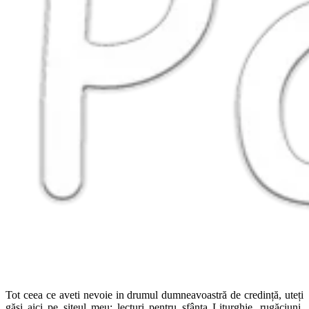
Tot ceea ce aveti nevoie in drumul dumneavoastră de credință, uteți
găsi aici pe siteul meu: lecturi pentru sfânta Liturghie, rugăciuni,