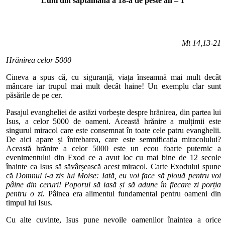
Luni din săptămâna a 18-a de peste an – 1
Mt 14,13-21
Hrănirea celor 5000
Cineva a spus că, cu siguranță, viața înseamnă mai mult decât
mâncare iar trupul mai mult decât haine! Un exemplu clar sunt
păsările de pe cer.
Pasajul evangheliei de astăzi vorbește despre hrănirea, din partea lui
Isus, a celor 5000 de oameni. Această hrănire a mulțimii este
singurul miracol care este consemnat în toate cele patru evanghelii.
De aici apare și întrebarea, care este semnificația miracolului?
Această hrănire a celor 5000 este un ecou foarte puternic a
evenimentului din Exod ce a avut loc cu mai bine de 12 secole
înainte ca Isus să săvârșească acest miracol. Carte Exodului spune
că
Domnul i-a zis lui Moise: Iată, eu voi face să plouă pentru voi
pâine din ceruri! Poporul să iasă și să adune în fiecare zi porția
pentru o zi.
Pâinea era alimentul fundamental pentru oameni din
timpul lui Isus.
Cu alte cuvinte, Isus pune nevoile oamenilor înaintea a orice