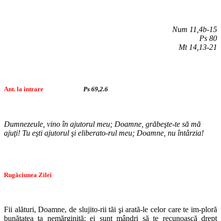
Num 11,4b-15
Ps 80
Mt 14,13-21
Ant. la intrare
Ps 69,2.6
Dumnezeule, vino în ajutorul meu; Doamne, grăbeşte-te să mă
ajuţi! Tu eşti ajutorul şi eliberato-rul meu; Doamne, nu întârzia!
Rugăciunea Zilei
Fii alături, Doamne, de slujito-rii tăi şi arată-le celor care te im-ploră
bunătatea ta nemărginită; ei sunt mândri să te recunoască drept