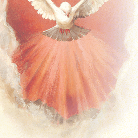
Timpul de peste an – A
Timpul de peste an – B
Timpul de peste an – C
Solemnități și Sărbători
Missal Ferial
Timpul Adventului
Timpul Crăciunului
Postul Mare
Timpul Pascal
Timpul de peste an – Anul 1
Timpul de peste an – Anul 2
Predici
Duminicale
Predici Duminicale (Anul A)
Predici Duminicale (Anul B)
Predici Duminicale (Anul C)
Zilnice
Advent
Crăciun
Postul Mare
Timpul Pascal
Timpul de peste an
Solemnități și Sărbători
Sacramente – Predici
Predici – Botezuri