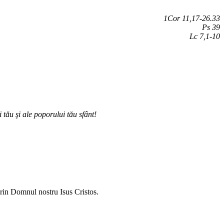
1Cor 11,17-26.33
Ps 39
Lc 7,1-10
i tău şi ale poporului tău sfânt!
 Prin Domnul nostru Isus Cristos.