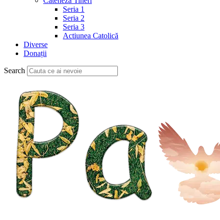
Cateheză Tineri
Seria 1
Seria 2
Seria 3
Actiunea Catolică
Diverse
Donații
Search