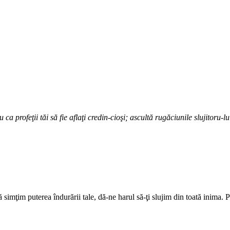
 profeţii tăi să fie aflaţi credin-cioşi; ascultă rugăciunile slujitoru-lu
 simţim puterea îndurării tale, dă-ne harul să-ţi slujim din toată inima.