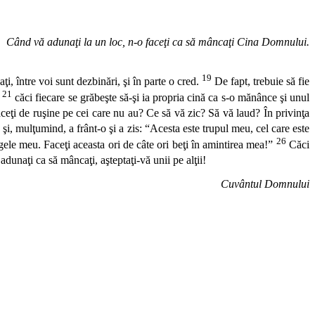
Când vă adunaţi la un loc, n-o faceţi ca să mâncaţi Cina Domnului.
19
i, între voi sunt dezbinări, şi în parte o cred.
De fapt, trebuie să fie
21
,
căci fiecare se grăbeşte să-şi ia propria cină ca s-o mănânce şi unul
aceţi de ruşine pe cei care nu au? Ce să vă zic? Să vă laud? În privinţa
4
şi, mulţumind, a frânt-o şi a zis: “Acesta este trupul meu, cel care este
26
ele meu. Faceţi aceasta ori de câte ori beţi în amintirea mea!”
Căci
adunaţi ca să mâncaţi, aşteptaţi-vă unii pe alţii!
Cuvântul Domnului