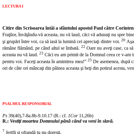
LECTURA I
Citire din Scrisoarea întâi a sfântului apostol Paul către Corinten
Fraţilor, învăţându-vă aceasta, nu vă laud, căci vă adunaţi nu spre bin
20
şi grupări între voi, ca să iasă la lumină cei apreciaţi dintre voi.
Aşad
22
rămâne flămând, pe când altul se îmbată.
Oare nu aveţi case, ca să 
23
aceasta nu vă laud.
Căci eu am primit de la Domnul ceea ce v-am tr
25
pentru voi. Faceţi aceasta în amintirea mea!”
De asemenea, după cină
ori de câte ori mâncaţi din pâinea aceasta şi beţi din potirul acesta, 
PSALMUL RESPONSORIAL
Ps
39(40),7-8a.8b-9.10.17 (R.: cf.
1Cor
11,26b)
R.:
Vestiţi moartea Domnului până când va veni în slavă.
7
Jertfă şi ofrandă tu nu doreşti,