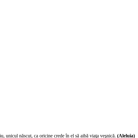
, unicul născut, ca oricine crede în el să aibă viaţa veşnică.
(Aleluia)