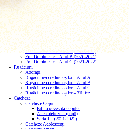
Predici – Căsătorii
Predici – Înmormântări
Tematice
Papa Francisc
Cred in Isus Cristos
Cred în Dumnezeu
Predici – Taina Iubirii
Comentarii
Foii Duminicale
Foii Duminicale – Anul A (2019-2020)
Foii Duminicale – Anul B (2020-2021)
Foii Duminicale – Anul C (2021-2022)
Rugăciuni
Adorații
Rugăciunea credincioșilor – Anul A
Rugăciunea credincioșilor – Anul B
Rugăciunea credincioșilor – Anul C
Rugăciunea credincioșilor – Zilnice
Cateheze
Cateheze Copii
Biblia povestită copiilor
Alte cateheze – (copii)
Seria 1 – (2021-2022)
Cateheze Adolescenți