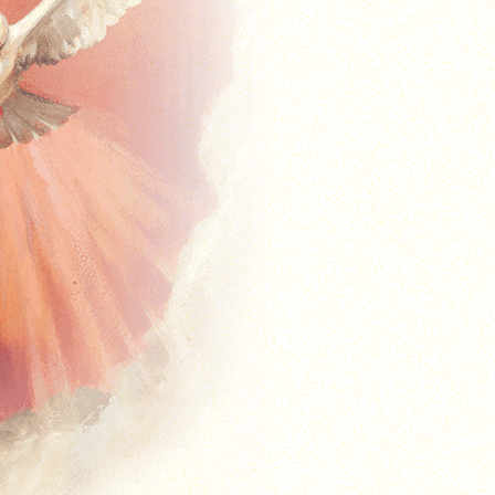
Timpul de peste an – A
Timpul de peste an – B
Timpul de peste an – C
Solemnități și Sărbători
Missal Ferial
Timpul Adventului
Timpul Crăciunului
Postul Mare
Timpul Pascal
Timpul de peste an – Anul 1
Timpul de peste an – Anul 2
Predici
Duminicale
Predici Duminicale (Anul A)
Predici Duminicale (Anul B)
Predici Duminicale (Anul C)
Zilnice
Advent
Crăciun
Postul Mare
Timpul Pascal
Timpul de peste an
Solemnități și Sărbători
Sacramente – Predici
Predici – Botezuri