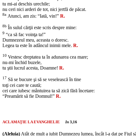
tu mi-ai deschis urechile;
nu ceri nici arderi de tot, nici jertfă de păcat.
8a
Atunci, am zis: “Iată, vin!”
R.
8b
În sulul cărţii este scris despre mine:
9
“ca să fac voinţa ta!”
Dumnezeul meu, aceasta o doresc.
Legea ta este în adâncul inimii mele.
R.
10
Vestesc dreptatea ta în adunarea cea mare;
nu-mi închid buzele,
tu ştii lucrul acesta, Doamne!
R.
17
Să se bucure şi să se veselească în tine
toţi cei care te caută;
cei care iubesc mântuirea ta să zică fără încetare:
“Preamărit să fie Domnul!”
R.
ACLAMAŢIE LA EVANGHELIE
In
3,16
(Aleluia)
Atât de mult a iubit Dumnezeu lumea, încât l-a dat pe Fiul său