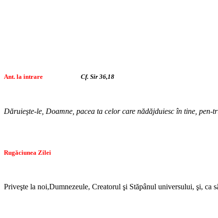
Ant. la intrare
Cf. Sir 36,18
Dăruieşte-le, Doamne, pacea ta celor care nădăjduiesc în tine, pen-tru ca
Rugăciunea Zilei
Priveşte la noi,Dumnezeule, Creatorul şi Stăpânul universului, şi, ca să