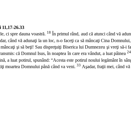
i 11,17-26.33
18
ele, ci spre dauna voastră.
În primul rând, aud că atunci când vă adunaţ
ar, când vă adunaţi la un loc, n-o faceţi ca să mâncaţi Cina Domnului
mâncaţi şi să beţi! Sau dispreţuiţi Biserica lui Dumnezeu şi vreţi să-i f
2
ansmis: că Domnul Isus, în noaptea în care era vândut, a luat pâinea
, a luat potirul, spunând: “Acesta este potirul noului legământ în sâng
33
vestiţi moartea Domnului până când va veni.
Aşadar, fraţii mei, când vă 