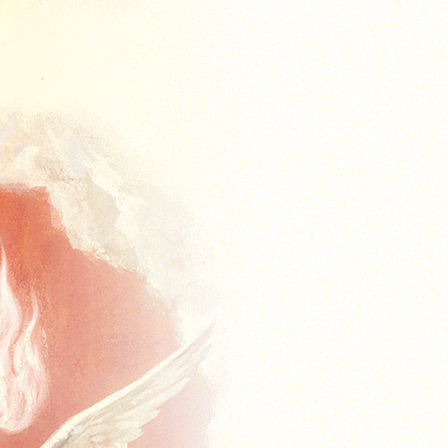
Acasa
Missal
Missal Duminical
Advent
Crăciun
Postul Mare
Timpul Pascal