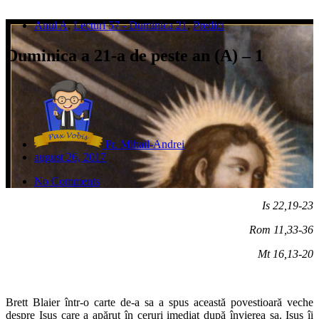
Anul A
,
Lecturi 57 - Duminica 21
,
Predici
Duminica a 21-a de peste an (A) – 1
Pr. Mihail-Andrei
august 26, 2017
No Comments
Is 22,19-23
Rom 11,33-36
Mt 16,13-20
Brett Blaier într-o carte de-a sa a spus această povestioară veche
despre Isus care a apărut în ceruri imediat după învierea sa. Isus îi