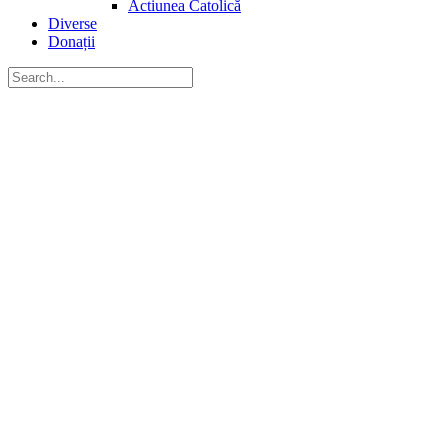
Actiunea Catolică
Diverse
Donații