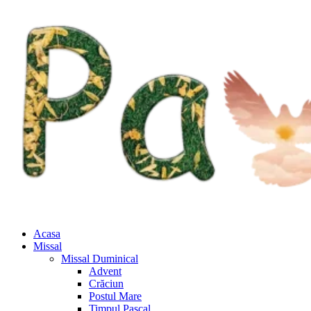
Acasa
Missal
Missal Duminical
Advent
Crăciun
Postul Mare
Timpul Pascal