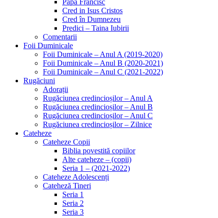
Papa Francisc
Cred in Isus Cristos
Cred în Dumnezeu
Predici – Taina Iubirii
Comentarii
Foii Duminicale
Foii Duminicale – Anul A (2019-2020)
Foii Duminicale – Anul B (2020-2021)
Foii Duminicale – Anul C (2021-2022)
Rugăciuni
Adorații
Rugăciunea credincioșilor – Anul A
Rugăciunea credincioșilor – Anul B
Rugăciunea credincioșilor – Anul C
Rugăciunea credincioșilor – Zilnice
Cateheze
Cateheze Copii
Biblia povestită copiilor
Alte cateheze – (copii)
Seria 1 – (2021-2022)
Cateheze Adolescenți
Cateheză Tineri
Seria 1
Seria 2
Seria 3