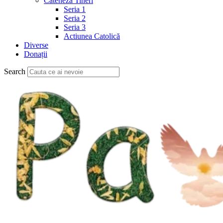
Cateheză Tineri
Seria 1
Seria 2
Seria 3
Actiunea Catolică
Diverse
Donații
Search