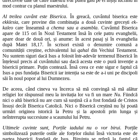
directivele date de către maestru s-ar putea găsi pe ei înșiși lucrând în
mod contrar cu planul maestrului.
Al treilea cuvânt este Biserica
. În greacă, cuvântul biserica este
ekklesia
, care provine din combinația a două cuvinte grecești
ek-
kaleo
care înseamnă
a chema sau a asambla
. Cuvântul Biserica
apare de 115 ori în Noul Testament însă în cele patru evanghelii,
apare doar de două ori, și anume: în acest pasaj și în evanghelia
după Matei 18,17. În scrisori există o denumire comună a
comunității creștine, echivalentul lui
qahal
din Vechiul Testament.
Nu suntem siguri dacă Isus a folosit într-adevăr termenul Biserică în
înțelesul precis al cuvântului sau dacă acesta este o pură invenție a
bisericii primare. Puțin contează. Însă ceea ce este sigur e faptul că
Isus a pus fundația Bisericii iar intenția sa este de a-i uni pe discipoli
săi în noul popor al lui Dumnezeu.
De aceea, când cineva va încerca să mă convingă să mă alătur
religiei lor răspunsul meu la invitația lor va fi un mare
Nu
. Fiindcă
nici o altă biserică nu are cum să susțină că a fost fondată de Cristos
însuși decât Biserica Catolică. Nici o Biserică creștină nu își poată
urmări originea istorică la Petru și la apostoli prin lunga și
neîntrerupta succesiune a scaunului lui Petru.
Ultimele cuvinte sunt, Porțile iadului nu o vor birui
. Porțile
simbolizează puterile ostile ale forțelor răului însă victoria este de
partea bisericii fondată de Isus. Biruința se referă la faptul că