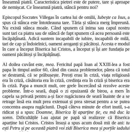
înseamnă piatră. Caracteristica pietrei este de putere, tare și aproape
de nemișcat. Ce înseamnă piatră, stâncă pentru noi?
Episcopul Socrates Villegas în cartea lui de omilii,
Iubește ca Isus
, a
spus că stânca este întotdeauna tare. Tăria și stânca merg împreună.
Nu există stânca moale. Când spunem că inima sau capul nostru
sunt tari ca piatra sau de stâncă de fapt spunem că acea persoană este
încăpățânată. Adică suntem incapabili de iubire, incapabili de milă,
tari de cap și îndoielnici, oameni aroganți și păcătoși. Acesta e modul
în care a început Biserica lui Cristos, a început și își are fundația pe
oameni păcătoși și încăpățânați.
Al doilea cuvânt este,
mea
. Fericitul papă Ioan al XXIII-lea a fost
papa în timpul anilor 60, când din cauza problemelor, părea că totul
se destramă, că se prăbușește. Preoți erau în criză, viața religioasă
era în criză, căsătoria era în criză, credința era în criză și biserica era
în criză. Papa a muncit mult, ore grele încercând să rezolve aceste
probleme. Într-o seară, după o zi epuizantă de birou, a mers în
capela sa privată pentru a-și face rugăciunea de seară înainte de a se
retrage însă era mult prea extenuat și prea stresat pentru a se putea
concentra asupra rugăciunii. După câteva minute de efort inutil, s-a
ridicat și a spus:
Doamne, Biserica îți aparține ție, eu mă duc la
somn
. Dificultățile l-au ajutat pe papă să realizeze că Biserica
aparține lui Cristos. Cristos însuși a spus acum două mii de ani:
tu
ești Petru și pe această piatră voi zidi Biserica mea și porțile iadului