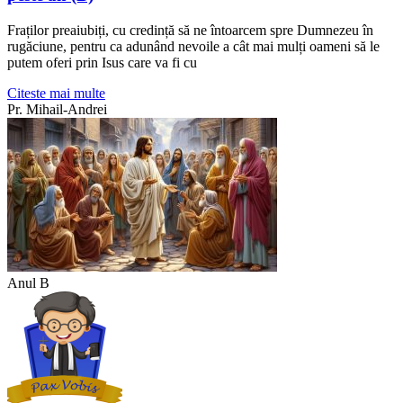
Fraților preaiubiți, cu credință să ne întoarcem spre Dumnezeu în
rugăciune, pentru ca adunând nevoile a cât mai mulți oameni să le
putem oferi prin Isus care va fi cu
Citeste mai multe
Pr. Mihail-Andrei
Anul B