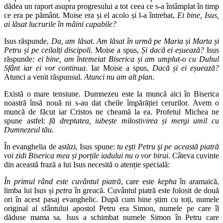
dădea un raport asupra progresului a tot ceea ce s-a întâmplat în timp
ce era pe pământ. Moise era și el acolo și l-a întrebat,
Ei bine, Isus,
ai lăsat lucrurile în mâini capabile?
Isus răspunde,
Da, am lăsat. Am lăsat în urmă pe Maria și Marta și
Petru și pe ceilalți discipoli
. Moise a spus,
Și dacă ei eșuează?
Isus
răspunde
: ei bine, am întemeiat Biserica și am umplut-o cu Duhul
Sfânt iar ei vor continua
. Iar Moise a spus,
Dacă și ei eșuează?
Atunci a venit răspunsul.
Atunci nu am alt plan
.
Există o mare tensiune. Dumnezeu este la muncă aici în Biserica
noastră însă nouă ni s-au dat cheile împărăției cerurilor. Avem o
muncă de făcut iar Cristos ne cheamă la ea. Profetul Michea ne
spune astfel:
fă dreptatea, iubește milostivirea și mergi umil cu
Dumnezeul tău
.
În evanghelia de astăzi, Isus spune:
tu eşti Petru şi pe această piatră
voi zidi Biserica mea și porțile iadului nu o vor birui
. Câteva cuvinte
din această frază a lui Isus necesită o atenție specială:
În primul rând este cuvântul piatră
, care este
kepha
în aramaică,
limba lui Isus și
petra
în greacă. Cuvântul piatră este folosit de două
ori în acest pasaj evanghelic. După cum bine știm cu toți, numele
original al sfântului apostol Petru era Simon, numele pe care îl
dăduse mama sa. Isus a schimbat numele Simon în Petru care