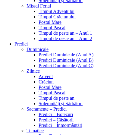
Solemnități și Sărbători
Missal Ferial
Timpul Adventului
Timpul Crăciunului
Postul Mare
Timpul Pascal
Timpul de peste an – Anul 1
Timpul de peste an – Anul 2
Predici
Duminicale
Predici Duminicale (Anul A)
Predici Duminicale (Anul B)
Predici Duminicale (Anul C)
Zilnice
Advent
Crăciun
Postul Mare
Timpul Pascal
Timpul de peste an
Solemnități și Sărbători
Sacramente – Predici
Predici – Botezuri
Predici – Căsătorii
Predici – Înmormântări
Tematice