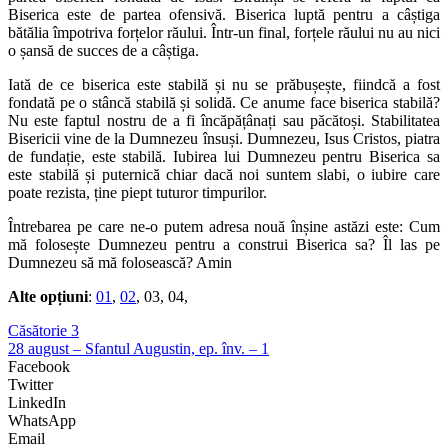
Biserica este de partea ofensivă. Biserica luptă pentru a câștiga
bătălia împotriva forțelor răului. Într-un final, forțele răului nu au nici
o șansă de succes de a câștiga.
Iată de ce biserica este stabilă și nu se prăbușește, fiindcă a fost
fondată pe o stâncă stabilă și solidă. Ce anume face biserica stabilă?
Nu este faptul nostru de a fi încăpățânați sau păcătoși. Stabilitatea
Bisericii vine de la Dumnezeu însuși. Dumnezeu, Isus Cristos, piatra
de fundație, este stabilă. Iubirea lui Dumnezeu pentru Biserica sa
este stabilă și puternică chiar dacă noi suntem slabi, o iubire care
poate rezista, ține piept tuturor timpurilor.
Întrebarea pe care ne-o putem adresa nouă înșine astăzi este: Cum
mă folosește Dumnezeu pentru a construi Biserica sa? Îl las pe
Dumnezeu să mă folosească? Amin
Alte opțiuni
:
01
,
02
, 03, 04,
Căsătorie 3
28 august – Sfantul Augustin, ep. înv. – 1
Facebook
Twitter
LinkedIn
WhatsApp
Email