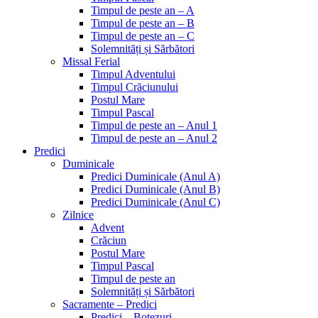
Timpul de peste an – A
Timpul de peste an – B
Timpul de peste an – C
Solemnități și Sărbători
Missal Ferial
Timpul Adventului
Timpul Crăciunului
Postul Mare
Timpul Pascal
Timpul de peste an – Anul 1
Timpul de peste an – Anul 2
Predici
Duminicale
Predici Duminicale (Anul A)
Predici Duminicale (Anul B)
Predici Duminicale (Anul C)
Zilnice
Advent
Crăciun
Postul Mare
Timpul Pascal
Timpul de peste an
Solemnități și Sărbători
Sacramente – Predici
Predici – Botezuri