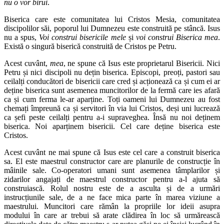
nu o vor birui
.
Biserica care este comunitatea lui Cristos Mesia, comunitatea
discipolilor săi, poporul lui Dumnezeu este construită pe stâncă. Isus
nu a spus,
Voi construi bisericile mele
și
voi construi Biserica mea
.
Există o singură biserică construită de Cristos pe Petru.
Acest cuvânt,
mea
, ne spune că Isus este proprietarul Bisericii. Nici
Petru și nici discipoli nu dețin biserica. Episcopi, preoți, pastori sau
ceilalți conducători de bisericii care cred și acționează ca și cum ei ar
deține biserica sunt asemenea muncitorilor de la fermă care ies afară
ca și cum ferma le-ar aparține. Toți oameni lui Dumnezeu au fost
chemați împreună ca și servitori în via lui Cristos, deși uni lucrează
ca șefi peste ceilalți pentru a-i supraveghea. Însă nu noi deținem
biserica. Noi aparținem bisericii. Cel care deține biserica este
Cristos.
Acest cuvânt ne mai spune că Isus este cel care a construit biserica
sa. El este maestrul constructor care are planurile de construcție în
mâinile sale. Co-operatori umani sunt asemenea tâmplarilor și
zidarilor angajați de maestrul constructor pentru a-l ajuta să
construiască. Rolul nostru este de a asculta și de a urmări
instrucțiunile sale, de a ne face mica parte în marea viziune a
maestrului. Muncitori care rămân la propriile lor ideii asupra
modului în care ar trebui să arate clădirea în loc să urmărească