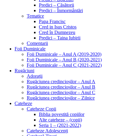
Predici – Căsătorii
Predici – Înmormântări
Tematice
Papa Francisc
Cred in Isus Cristos
Cred în Dumnezeu
Predici – Taina Iubirii
Comentarii
Foii Duminicale
Foii Duminicale – Anul A (2019-2020)
Foii Duminicale – Anul B (2020-2021)
Foii Duminicale – Anul C (2021-2022)
Rugăciuni
Adorații
Rugăciunea credincioșilor – Anul A
Rugăciunea credincioșilor – Anul B
Rugăciunea credincioșilor – Anul C
Rugăciunea credincioșilor – Zilnice
Cateheze
Cateheze Copii
Biblia povestită copiilor
Alte cateheze – (copii)
Seria 1 – (2021-2022)
Cateheze Adolescenți