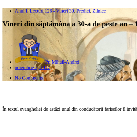
Anul I
,
Lecturi 126 - Vineri 30
,
Predici
,
Zilnice
Vineri din săptămâna a 30-a de peste an – 
Pr. Mihail-Andrei
noiembrie 3, 2017
No Comments
În textul evangheliei de astăzi unul din conducătorii fariseilor îl invi