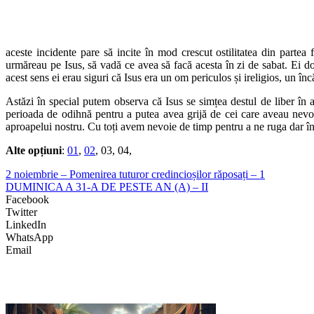
aceste incidente pare să incite în mod crescut ostilitatea din partea 
urmăreau pe Isus, să vadă ce avea să facă acesta în zi de sabat. Ei do
acest sens ei erau siguri că Isus era un om periculos și ireligios, un înc
Astăzi în special putem observa că Isus se simțea destul de liber în a
perioada de odihnă pentru a putea avea grijă de cei care aveau nevoi
aproapelui nostru. Cu toți avem nevoie de timp pentru a ne ruga dar în a
Alte opțiuni
:
01
,
02
, 03, 04,
2 noiembrie – Pomenirea tuturor credincioșilor răposați – 1
DUMINICA A 31-A DE PESTE AN (A) – II
Facebook
Twitter
LinkedIn
WhatsApp
Email