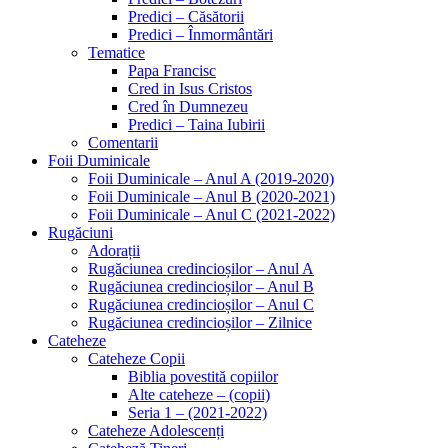
Predici – Căsătorii
Predici – Înmormântări
Tematice
Papa Francisc
Cred in Isus Cristos
Cred în Dumnezeu
Predici – Taina Iubirii
Comentarii
Foii Duminicale
Foii Duminicale – Anul A (2019-2020)
Foii Duminicale – Anul B (2020-2021)
Foii Duminicale – Anul C (2021-2022)
Rugăciuni
Adorații
Rugăciunea credincioșilor – Anul A
Rugăciunea credincioșilor – Anul B
Rugăciunea credincioșilor – Anul C
Rugăciunea credincioșilor – Zilnice
Cateheze
Cateheze Copii
Biblia povestită copiilor
Alte cateheze – (copii)
Seria 1 – (2021-2022)
Cateheze Adolescenți