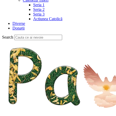
Cateheză Tineri
Seria 1
Seria 2
Seria 3
Actiunea Catolică
Diverse
Donații
Search