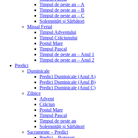
Timpul de peste an – A
Timpul de peste an – B
Timpul de peste an – C
Solemnități și Sărbători
Missal Ferial
Timpul Adventului
Timpul Crăciunului
Postul Mare
Timpul Pascal
Timpul de peste an – Anul 1
Timpul de peste an – Anul 2
Predici
Duminicale
Predici Duminicale (Anul A)
Predici Duminicale (Anul B)
Predici Duminicale (Anul C)
Zilnice
Advent
Crăciun
Postul Mare
Timpul Pascal
Timpul de peste an
Solemnități și Sărbători
Sacramente – Predici
Predici – Botezuri