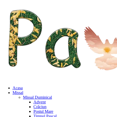
Acasa
Missal
Missal Duminical
Advent
Crăciun
Postul Mare
Timpul Pascal