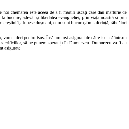
e noi chemarea este aceea de a fi martiri uscați care dau mărturie de
la bucurie, adevăr și libertatea evangheliei, prin viața noastră și prin
um creștini își iubesc dușmani, cum sunt bucuroși în suferință, răbdători
 vom suferi pentru Isus. Însă am fost asigurați de către Isus că într-un
iuda sacrificiilor, să ne punem speranța în Dumnezeu. Dumnezeu va fi cu
nt asigurate.