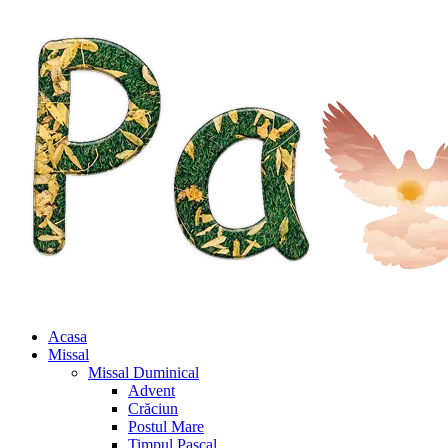
Acasa
Missal
Missal Duminical
Advent
Crăciun
Postul Mare
Timpul Pascal