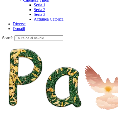
Cateheză Tineri
Seria 1
Seria 2
Seria 3
Actiunea Catolică
Diverse
Donații
Search