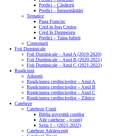
Predici – Căsătorii
Predici – Înmormântări
Tematice
Papa Francisc
Cred in Isus Cristos
Cred în Dumnezeu
Predici – Taina Iubirii
Comentarii
Foii Duminicale
Foii Duminicale – Anul A (2019-2020)
Foii Duminicale – Anul B (2020-2021)
Foii Duminicale – Anul C (2021-2022)
Rugăciuni
Adorații
Rugăciunea credincioșilor – Anul A
Rugăciunea credincioșilor – Anul B
Rugăciunea credincioșilor – Anul C
Rugăciunea credincioșilor – Zilnice
Cateheze
Cateheze Copii
Biblia povestită copiilor
Alte cateheze – (copii)
Seria 1 – (2021-2022)
Cateheze Adolescenți