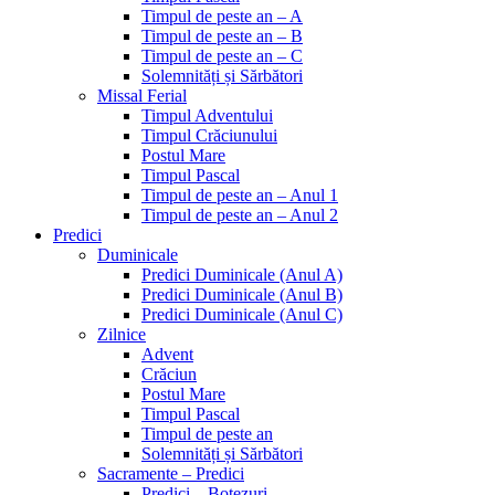
Timpul de peste an – A
Timpul de peste an – B
Timpul de peste an – C
Solemnități și Sărbători
Missal Ferial
Timpul Adventului
Timpul Crăciunului
Postul Mare
Timpul Pascal
Timpul de peste an – Anul 1
Timpul de peste an – Anul 2
Predici
Duminicale
Predici Duminicale (Anul A)
Predici Duminicale (Anul B)
Predici Duminicale (Anul C)
Zilnice
Advent
Crăciun
Postul Mare
Timpul Pascal
Timpul de peste an
Solemnități și Sărbători
Sacramente – Predici
Predici – Botezuri