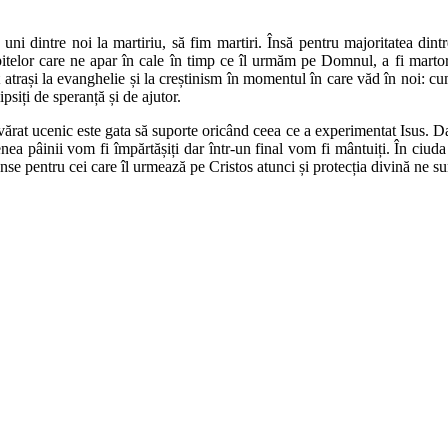
 dintre noi la martiriu, să fim martiri. Însă pentru majoritatea dintr
ispitelor care ne apar în cale în timp ce îl urmăm pe Domnul, a fi martor 
nt atrași la evanghelie și la creștinism în momentul în care văd în noi: c
ipsiți de speranță și de ajutor.
rat ucenic este gata să suporte oricând ceea ce a experimentat Isus. Da,
menea pâinii vom fi împărtășiți dar într-un final vom fi mântuiți. În c
nse pentru cei care îl urmează pe Cristos atunci și protecția divină ne su