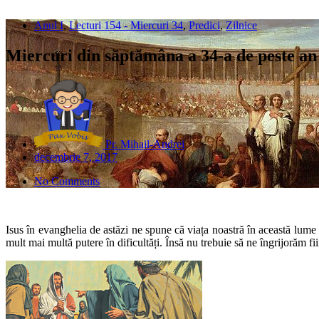
Anul I
,
Lecturi 154 - Miercuri 34
,
Predici
,
Zilnice
Miercuri din săptămâna a 34-a de peste an
Pr. Mihail-Andrei
decembrie 7, 2017
No Comments
Isus în evanghelia de astăzi ne spune că viața noastră în această lume 
mult mai multă putere în dificultăți. Însă nu trebuie să ne îngrijorăm 