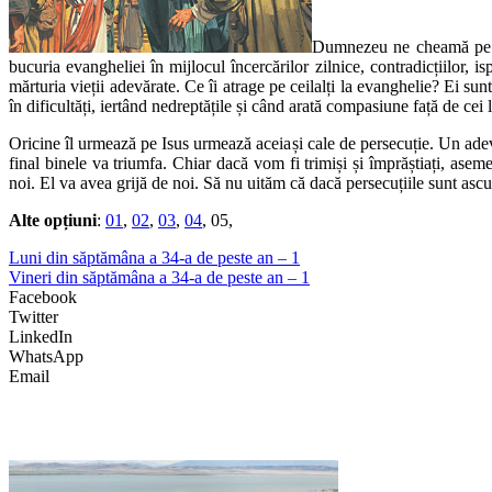
Dumnezeu ne cheamă pe uni
bucuria evangheliei în mijlocul încercărilor zilnice, contradicțiilor, 
mărturia vieții adevărate. Ce îi atrage pe ceilalți la evanghelie? Ei su
în dificultăți, iertând nedreptățile și când arată compasiune față de cei l
Oricine îl urmează pe Isus urmează aceiași cale de persecuție. Un adevă
final binele va triumfa. Chiar dacă vom fi trimiși și împrăștiați, ase
noi. El va avea grijă de noi. Să nu uităm că dacă persecuțiile sunt ascu
Alte opțiuni
:
01
,
02
,
03
,
04
, 05,
Luni din săptămâna a 34-a de peste an – 1
Vineri din săptămâna a 34-a de peste an – 1
Facebook
Twitter
LinkedIn
WhatsApp
Email