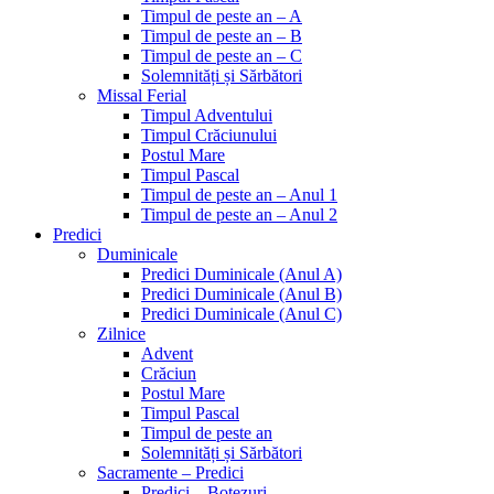
Timpul de peste an – A
Timpul de peste an – B
Timpul de peste an – C
Solemnități și Sărbători
Missal Ferial
Timpul Adventului
Timpul Crăciunului
Postul Mare
Timpul Pascal
Timpul de peste an – Anul 1
Timpul de peste an – Anul 2
Predici
Duminicale
Predici Duminicale (Anul A)
Predici Duminicale (Anul B)
Predici Duminicale (Anul C)
Zilnice
Advent
Crăciun
Postul Mare
Timpul Pascal
Timpul de peste an
Solemnități și Sărbători
Sacramente – Predici
Predici – Botezuri