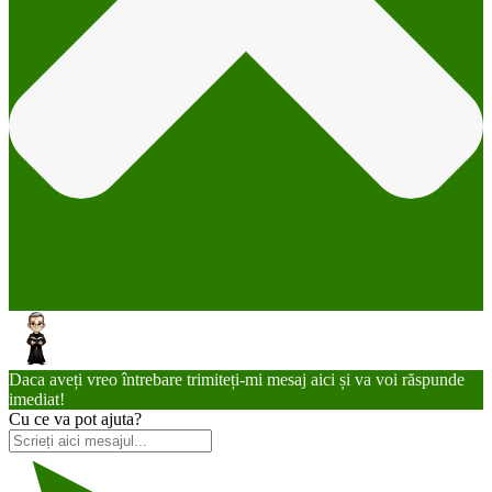
Daca aveți vreo întrebare trimiteți-mi mesaj aici și va voi răspunde
imediat!
Cu ce va pot ajuta?