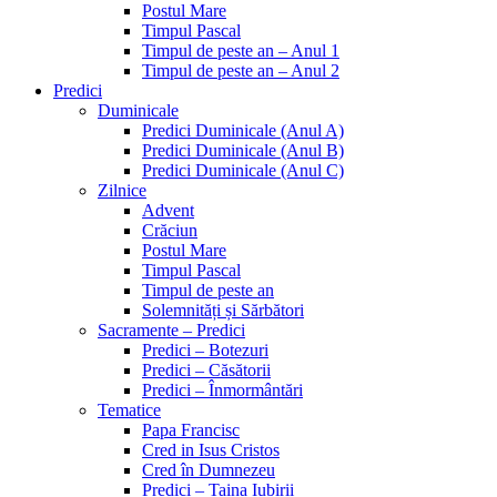
Postul Mare
Timpul Pascal
Timpul de peste an – Anul 1
Timpul de peste an – Anul 2
Predici
Duminicale
Predici Duminicale (Anul A)
Predici Duminicale (Anul B)
Predici Duminicale (Anul C)
Zilnice
Advent
Crăciun
Postul Mare
Timpul Pascal
Timpul de peste an
Solemnități și Sărbători
Sacramente – Predici
Predici – Botezuri
Predici – Căsătorii
Predici – Înmormântări
Tematice
Papa Francisc
Cred in Isus Cristos
Cred în Dumnezeu
Predici – Taina Iubirii