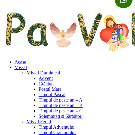
Acasa
Missal
Missal Duminical
Advent
Crăciun
Postul Mare
Timpul Pascal
Timpul de peste an – A
Timpul de peste an – B
Timpul de peste an – C
Solemnități și Sărbători
Missal Ferial
Timpul Adventului
Timpul Crăciunului