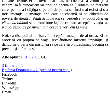
Cu alte cuvinte, el ne invită mai întâi, ne cheamă să venim și să
vedem, să îl cunoaștem iar apoi de chemă să îl urmăm, să mergem
cu el pentru a-i câștiga și pe alți de partea sa. Însă mai există și o a
treia invitație, o invitație prin care ne cheamă să ne eliberăm de
poveri, de greutăți.
Veniţi la mine toţi cei osteniţi şi împovăraţi şi eu
vă voi da odihnă
și o promisiune față de cei care acceptă invitația sa.
Nu voi respinge pe nimeni din cei care vor veni la mine
.
Noi, ca discipoli ai lui Isus, îi acceptăm mesajul de al urma. El ne
asociază cu propria sa viață, revelându-ne misterul împărăției și
dându-ne o parte din misiunea sa pe care să o îndeplinim, bucuria sa
precum și suferința sa.
Alte opțiuni
:
01
,
02
, 03, 04,
3 ianuarie – 1
Epifania Domnului – 2 (predică pentru copii)
Facebook
Twitter
LinkedIn
WhatsApp
Email