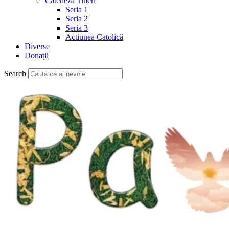
Cateheză Tineri
Seria 1
Seria 2
Seria 3
Actiunea Catolică
Diverse
Donații
Search