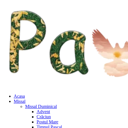
Acasa
Missal
Missal Duminical
Advent
Crăciun
Postul Mare
Timpul Pascal