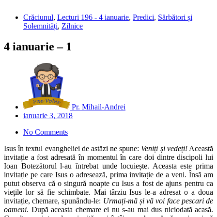
Crăciunul
,
Lecturi 196 - 4 ianuarie
,
Predici
,
Sărbători și
Solemnități
,
Zilnice
4 ianuarie – 1
Pr. Mihail-Andrei
ianuarie 3, 2018
No Comments
Isus în textul evangheliei de astăzi ne spune:
Veniți și vedeți!
Această
invitație a fost adresată în momentul în care doi dintre discipoli lui
Ioan Botezătorul l-au întrebat unde locuiește. Aceasta este prima
invitație pe care Isus o adresează, prima invitație de a veni. Însă am
putut observa că o singură noapte cu Isus a fost de ajuns pentru ca
viețile lor să fie schimbate. Mai târziu Isus le-a adresat o a doua
invitație, chemare, spunându-le:
Urmați-mă și vă voi face pescari de
oameni
. După aceasta chemare ei nu s-au mai dus niciodată acasă.