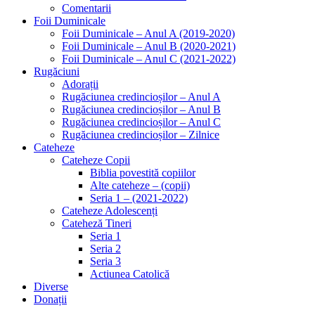
Comentarii
Foii Duminicale
Foii Duminicale – Anul A (2019-2020)
Foii Duminicale – Anul B (2020-2021)
Foii Duminicale – Anul C (2021-2022)
Rugăciuni
Adorații
Rugăciunea credincioșilor – Anul A
Rugăciunea credincioșilor – Anul B
Rugăciunea credincioșilor – Anul C
Rugăciunea credincioșilor – Zilnice
Cateheze
Cateheze Copii
Biblia povestită copiilor
Alte cateheze – (copii)
Seria 1 – (2021-2022)
Cateheze Adolescenți
Cateheză Tineri
Seria 1
Seria 2
Seria 3
Actiunea Catolică
Diverse
Donații