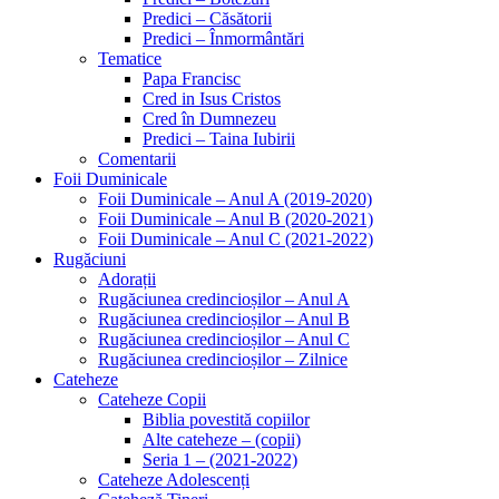
Predici – Căsătorii
Predici – Înmormântări
Tematice
Papa Francisc
Cred in Isus Cristos
Cred în Dumnezeu
Predici – Taina Iubirii
Comentarii
Foii Duminicale
Foii Duminicale – Anul A (2019-2020)
Foii Duminicale – Anul B (2020-2021)
Foii Duminicale – Anul C (2021-2022)
Rugăciuni
Adorații
Rugăciunea credincioșilor – Anul A
Rugăciunea credincioșilor – Anul B
Rugăciunea credincioșilor – Anul C
Rugăciunea credincioșilor – Zilnice
Cateheze
Cateheze Copii
Biblia povestită copiilor
Alte cateheze – (copii)
Seria 1 – (2021-2022)
Cateheze Adolescenți