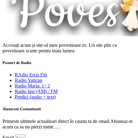
Accesați acum și site-ul meu povestioare.ro. Un site plin cu
povestioare scurte pentru toata lumea.
Posturi de Radio
RAdio Ercis Fm
Radio Vatican
Radio Maria: 1 | 2
Radio Iaşi (AM) / FM
Predici (audio + text)
Alaturate Comunitatii
Primeste ultimele actualizari direct în casuta ta de email.Aboneaz-te
acum ca sa nu pierzi nimic….
Email