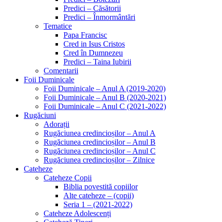
Predici – Căsătorii
Predici – Înmormântări
Tematice
Papa Francisc
Cred in Isus Cristos
Cred în Dumnezeu
Predici – Taina Iubirii
Comentarii
Foii Duminicale
Foii Duminicale – Anul A (2019-2020)
Foii Duminicale – Anul B (2020-2021)
Foii Duminicale – Anul C (2021-2022)
Rugăciuni
Adorații
Rugăciunea credincioșilor – Anul A
Rugăciunea credincioșilor – Anul B
Rugăciunea credincioșilor – Anul C
Rugăciunea credincioșilor – Zilnice
Cateheze
Cateheze Copii
Biblia povestită copiilor
Alte cateheze – (copii)
Seria 1 – (2021-2022)
Cateheze Adolescenți