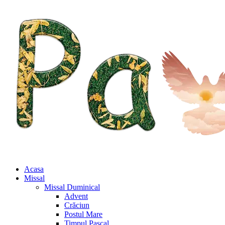
Acasa
Missal
Missal Duminical
Advent
Crăciun
Postul Mare
Timpul Pascal