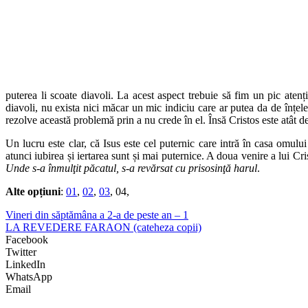
puterea li scoate diavoli. La acest aspect trebuie să fim un pic aten
diavoli, nu exista nici măcar un mic indiciu care ar putea da de înțele
rezolve această problemă prin a nu crede în el. Însă Cristos este atât de 
Un lucru este clar, că Isus este cel puternic care intră în casa omul
atunci iubirea și iertarea sunt și mai puternice. A doua venire a lui Cri
Unde s-a înmulţit păcatul, s-a revărsat cu prisosinţă harul
.
Alte opțiuni
:
01
,
02
,
03
, 04,
Vineri din săptămâna a 2-a de peste an – 1
LA REVEDERE FARAON (cateheza copii)
Facebook
Twitter
LinkedIn
WhatsApp
Email