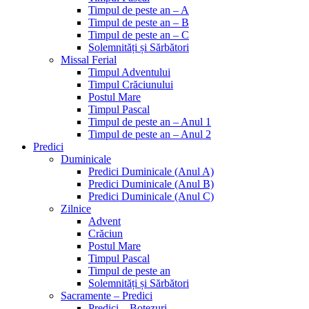
Timpul de peste an – A
Timpul de peste an – B
Timpul de peste an – C
Solemnități și Sărbători
Missal Ferial
Timpul Adventului
Timpul Crăciunului
Postul Mare
Timpul Pascal
Timpul de peste an – Anul 1
Timpul de peste an – Anul 2
Predici
Duminicale
Predici Duminicale (Anul A)
Predici Duminicale (Anul B)
Predici Duminicale (Anul C)
Zilnice
Advent
Crăciun
Postul Mare
Timpul Pascal
Timpul de peste an
Solemnități și Sărbători
Sacramente – Predici
Predici – Botezuri