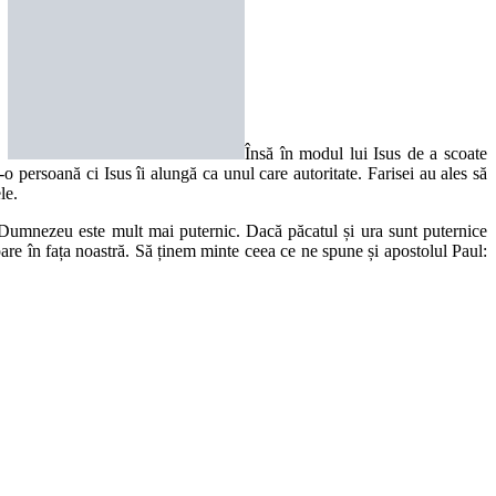
t.
Însă în modul lui Isus de a scoate
o persoană ci Isus îi alungă ca unul care autoritate. Farisei au ales să
le.
să Dumnezeu este mult mai puternic. Dacă păcatul și ura sunt puternice
 apare în fața noastră. Să ținem minte ceea ce ne spune și apostolul Paul: