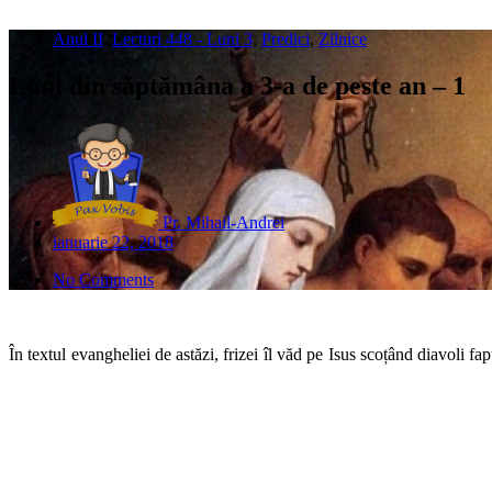
Anul II
,
Lecturi 448 - Luni 3
,
Predici
,
Zilnice
Luni din săptămâna a 3-a de peste an – 1
Pr. Mihail-Andrei
ianuarie 22, 2018
No Comments
În textul evangheliei de astăzi, frizei îl văd pe Isus scoțând diavoli f