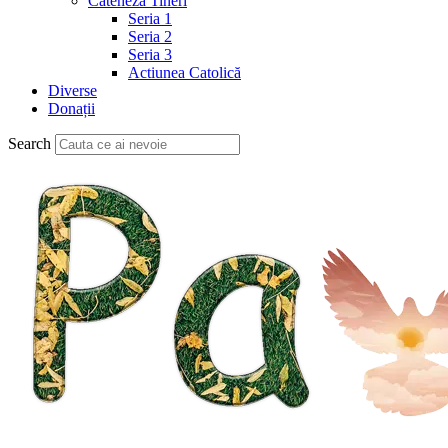
Cateheză Tineri
Seria 1
Seria 2
Seria 3
Actiunea Catolică
Diverse
Donații
Search