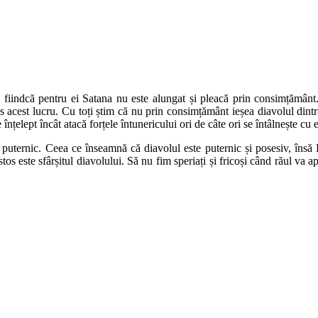
ți fiindcă pentru ei Satana nu este alungat și pleacă prin consimțămân
s acest lucru. Cu toți știm că nu prin consimțământ ieșea diavolul dintr-
înțelept încât atacă forțele întunericului ori de câte ori se întâlnește cu e
ui puternic. Ceea ce înseamnă că diavolul este puternic și posesiv, în
stos este sfârșitul diavolului. Să nu fim speriați și fricoși când răul va