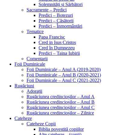
Solemnități și Sărbători
Sacramente – Predici
Predici – Botezuri
Predici – Căsătorii
Predici – Înmormântări
Tematice
Papa Francisc
Cred in Isus Cristos
Cred în Dumnezeu
Predici – Taina Iubirii
Comentarii
Foii Duminicale
Foii Duminicale – Anul A (2019-2020)
Foii Duminicale – Anul B (2020-2021)
Foii Duminicale – Anul C (2021-2022)
Rugăciuni
Adorații
Rugăciunea credincioșilor – Anul A
Rugăciunea credincioșilor – Anul B
Rugăciunea credincioșilor – Anul C
Rugăciunea credincioșilor – Zilnice
Cateheze
Cateheze Copii
Biblia povestită copiilor
Alte cateheze – (copii)