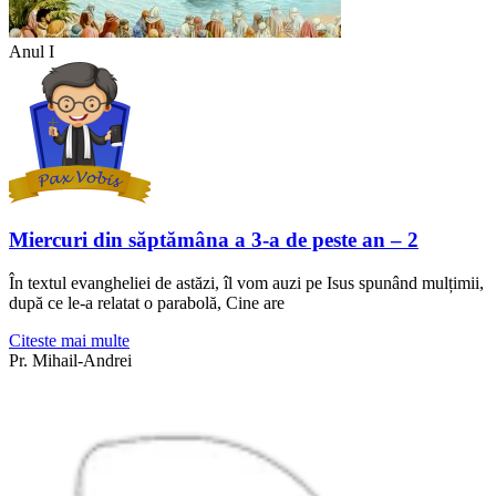
Anul I
Miercuri din săptămâna a 3-a de peste an – 2
În textul evangheliei de astăzi, îl vom auzi pe Isus spunând mulțimii,
după ce le-a relatat o parabolă, Cine are
Citeste mai multe
Pr. Mihail-Andrei