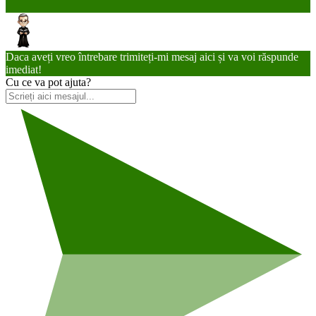
Daca aveți vreo întrebare trimiteți-mi mesaj aici și va voi răspunde
imediat!
Cu ce va pot ajuta?