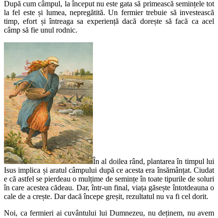
După cum câmpul, la început nu este gata să primească semințele tot
la fel este și lumea, nepregătită. Un fermier trebuie să investească
timp, efort și întreaga sa experiență dacă dorește să facă ca acel
câmp să fie unul rodnic.
În al doilea rând, plantarea în timpul lui
Isus implica și aratul câmpului după ce acesta era însămânțat. Ciudat
e că astfel se pierdeau o mulțime de semințe în toate tipurile de soluri
în care acestea cădeau. Dar, într-un final, viața găsește întotdeauna o
cale de a crește. Dar dacă începe greșit, rezultatul nu va fi cel dorit.
Noi, ca fermieri ai cuvântului lui Dumnezeu, nu deținem, nu avem