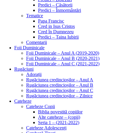
Predici – Căsătorii
Predici – Înmormântări
Tematice
Papa Francisc
Cred in Isus Cristos
Cred în Dumnezeu
Predici – Taina Iubirii
Comentarii
Foii Duminicale
Foii Duminicale – Anul A (2019-2020)
Foii Duminicale – Anul B (2020-2021)
Foii Duminicale – Anul C (2021-2022)
Rugăciuni
Adorații
Rugăciunea credincioșilor – Anul A
Rugăciunea credincioșilor – Anul B
Rugăciunea credincioșilor – Anul C
Rugăciunea credincioșilor – Zilnice
Cateheze
Cateheze Copii
Biblia povestită copiilor
Alte cateheze – (copii)
Seria 1 – (2021-2022)
Cateheze Adolescenți