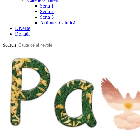
Cateheză Tineri
Seria 1
Seria 2
Seria 3
Actiunea Catolică
Diverse
Donații
Search