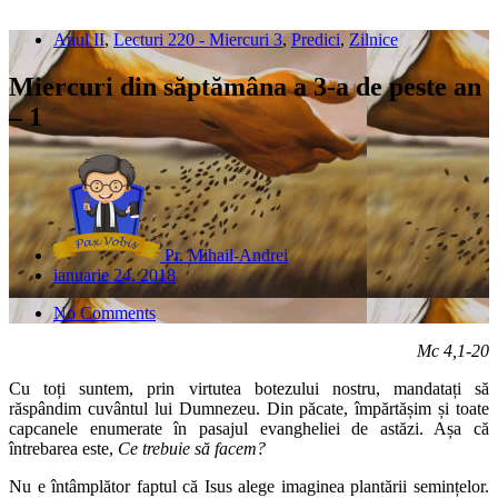
Anul II
,
Lecturi 220 - Miercuri 3
,
Predici
,
Zilnice
Miercuri din săptămâna a 3-a de peste an
– 1
Pr. Mihail-Andrei
ianuarie 24, 2018
No Comments
Mc 4,1-20
Cu toți suntem, prin virtutea botezului nostru, mandatați să
răspândim cuvântul lui Dumnezeu. Din păcate, împărtășim și toate
capcanele enumerate în pasajul evangheliei de astăzi. Așa că
întrebarea este,
Ce trebuie să facem?
Nu e întâmplător faptul că Isus alege imaginea plantării semințelor.