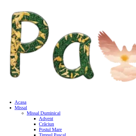
Acasa
Missal
Missal Duminical
Advent
Crăciun
Postul Mare
Timpul Pascal