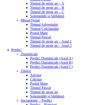
Timpul de peste an – A
Timpul de peste an – B
Timpul de peste an – C
Solemnități și Sărbători
Missal Ferial
Timpul Adventului
Timpul Crăciunului
Postul Mare
Timpul Pascal
Timpul de peste an – Anul 1
Timpul de peste an – Anul 2
Predici
Duminicale
Predici Duminicale (Anul A)
Predici Duminicale (Anul B)
Predici Duminicale (Anul C)
Zilnice
Advent
Crăciun
Postul Mare
Timpul Pascal
Timpul de peste an
Solemnități și Sărbători
Sacramente – Predici
Predici – Botezuri