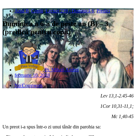
Anul B
,
Copiii
,
Lecturi 239 - Duminică 6
,
Predici
Duminica a 6-a de peste an (B) – 3
(predică pentru copii)
Pr. Mihail-Andrei
februarie 10, 2018
No Comments
Lev 13,1-2.45-46
1Cor 10,31-11,1;
Mc 1,40-45
Un preot i-a spus într-o zi unui tânăr din parohia sa: