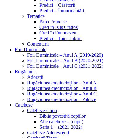
Predici – Căsătorii
Predici – Înmormântări
Tematice
Papa Francisc
Cred in Isus Cristos
Cred în Dumnezeu
Predici – Taina Iubirii
Comentarii
Foii Duminicale
Foii Duminicale – Anul A (2019-2020)
Foii Duminicale – Anul B (2020-2021)
Foii Duminicale – Anul C (2021-2022)
Rugăciuni
Adorații
Rugăciunea credincioșilor – Anul A
Rugăciunea credincioșilor – Anul B
Rugăciunea credincioșilor – Anul C
Rugăciunea credincioșilor – Zilnice
Cateheze
Cateheze Copii
Biblia povestită copiilor
Alte cateheze – (copii)
Seria 1 – (2021-2022)
Cateheze Adolescenți