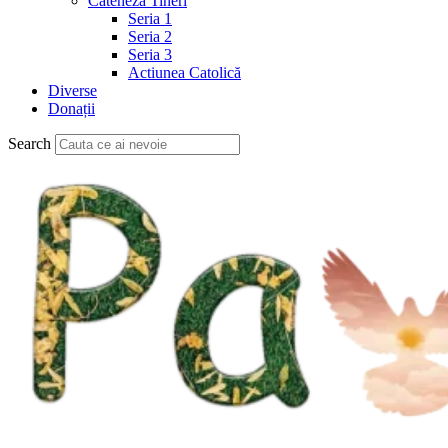
Cateheză Tineri
Seria 1
Seria 2
Seria 3
Actiunea Catolică
Diverse
Donații
Search