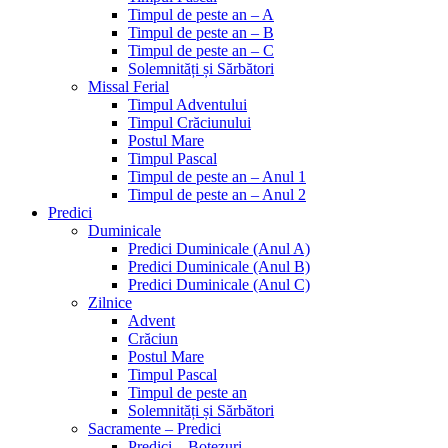
Timpul de peste an – A
Timpul de peste an – B
Timpul de peste an – C
Solemnități și Sărbători
Missal Ferial
Timpul Adventului
Timpul Crăciunului
Postul Mare
Timpul Pascal
Timpul de peste an – Anul 1
Timpul de peste an – Anul 2
Predici
Duminicale
Predici Duminicale (Anul A)
Predici Duminicale (Anul B)
Predici Duminicale (Anul C)
Zilnice
Advent
Crăciun
Postul Mare
Timpul Pascal
Timpul de peste an
Solemnități și Sărbători
Sacramente – Predici
Predici – Botezuri