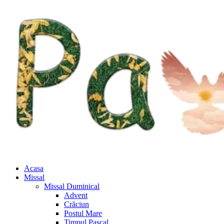
Acasa
Missal
Missal Duminical
Advent
Crăciun
Postul Mare
Timpul Pascal