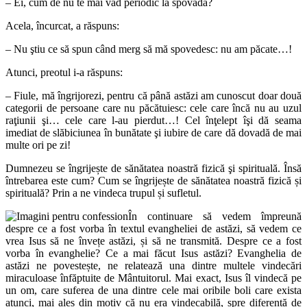
– Ei, cum de nu te mai văd periodic la spovadă?
Acela, încurcat, a răspuns:
– Nu ştiu ce să spun când merg să mă spovedesc: nu am păcate…!
Atunci, preotul i-a răspuns:
– Fiule, mă îngrijorezi, pentru că până astăzi am cunoscut doar două
categorii de persoane care nu păcătuiesc: cele care încă nu au uzul
raţiunii şi… cele care l-au pierdut…! Cel înţelept îşi dă seama
imediat de slăbiciunea în bunătate şi iubire de care dă dovadă de mai
multe ori pe zi!
Dumnezeu se îngrijește de sănătatea noastră fizică şi spirituală. Însă
întrebarea este cum? Cum se îngrijește de sănătatea noastră fizică și
spirituală? Prin a ne vindeca trupul și sufletul.
În continuare să vedem împreună
despre ce a fost vorba în textul evangheliei de astăzi, să vedem ce
vrea Isus să ne învețe astăzi, și să ne transmită. Despre ce a fost
vorba în evanghelie? Ce a mai făcut Isus astăzi? Evanghelia de
astăzi ne povestește, ne relatează una dintre multele vindecări
miraculoase înfăptuite de Mântuitorul. Mai exact, Isus îl vindecă pe
un om, care suferea de una dintre cele mai oribile boli care exista
atunci, mai ales din motiv că nu era vindecabilă, spre diferență de