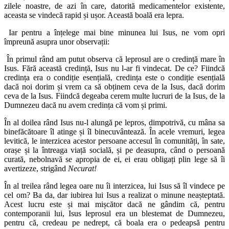
zilele noastre, de azi în care, datorită medicamentelor existente,
aceasta se vindecă rapid și ușor. Această boală era lepra.
Iar pentru a înțelege mai bine minunea lui Isus, ne vom opri
împreună asupra unor observații:
În primul rând am putut observa că leprosul are o credință mare în
Isus. Fără această credință, Isus nu l-ar fi vindecat. De ce? Fiindcă
credința era o condiție esențială, credința este o condiție esențială
dacă noi dorim și vrem ca să obținem ceva de la Isus, dacă dorim
ceva de la Isus. Fiindcă degeaba cerem multe lucruri de la Isus, de la
Dumnezeu dacă nu avem credința că vom și primi.
În al doilea rând Isus nu-l alungă pe lepros, dimpotrivă, cu mâna sa
binefăcătoare îl atinge și îl binecuvântează. În acele vremuri, legea
levitică, le interzicea acestor persoane accesul în comunități, în sate,
orașe și la întreaga viață socială, și pe deasupra, când o persoană
curată, nebolnavă se apropia de ei, ei erau obligați plin lege să îi
avertizeze, strigând
Necurat!
În al treilea rând legea oare nu îi interzicea, lui Isus să îl vindece pe
cel om? Ba da, dar iubirea lui Isus a realizat o minune neașteptată.
Acest lucru este și mai mișcător dacă ne gândim că, pentru
contemporanii lui, Isus leprosul era un blestemat de Dumnezeu,
pentru că, credeau pe nedrept, că boala era o pedeapsă pentru