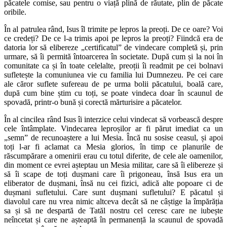
păcatele comise, sau pentru o viață plină de răutate, plin de păcate
oribile.
În al patrulea rând, Isus îl trimite pe lepros la preoți. De ce oare? Voi
ce credeți? De ce l-a trimis apoi pe lepros la preoți? Fiindcă era de
datoria lor să elibereze „certificatul” de vindecare completă și, prin
urmare, să îi permită întoarcerea în societate. După cum și la noi în
comunitate ca și în toate celelalte, preoții îi readmit pe cei bolnavi
sufletește la comuniunea vie cu familia lui Dumnezeu. Pe cei care
ale căror suflete sufereau de pe urma bolii păcatului, boală care,
după cum bine știm cu toți, se poate vindeca doar în scaunul de
spovadă, printr-o bună și corectă mărturisire a păcatelor.
În al cincilea rând Isus îi interzice celui vindecat să vorbească despre
cele întâmplate. Vindecarea leproșilor ar fi părut imediat ca un
„semn” de recunoaștere a lui Mesia. Încă nu sosise ceasul, și apoi
toți l-ar fi aclamat ca Mesia glorios, în timp ce planurile de
răscumpărare a omenirii erau cu totul diferite, de cele ale oamenilor,
din moment ce evrei așteptau un Mesia militar, care să îi elibereze și
să îi scape de toți dușmani care îi prigoneau, însă Isus era un
eliberator de dușmani, însă nu cei fizici, adică alte popoare ci de
dușmani sufletului. Care sunt dușmani sufletului? E păcatul și
diavolul care nu vrea nimic altceva decât să ne câștige la împărăția
sa și să ne despartă de Tatăl nostru cel ceresc care ne iubește
neîncetat și care ne așteaptă în permanență la scaunul de spovadă