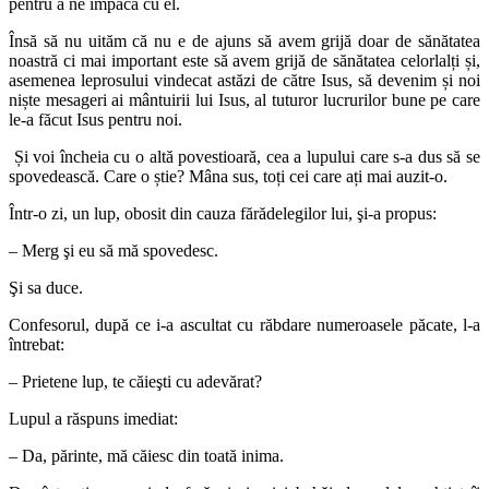
pentru a ne împăca cu el.
Însă să nu uităm că nu e de ajuns să avem grijă doar de sănătatea
noastră ci mai important este să avem grijă de sănătatea celorlalți și,
asemenea leprosului vindecat astăzi de către Isus, să devenim și noi
niște mesageri ai mântuirii lui Isus, al tuturor lucrurilor bune pe care
le-a făcut Isus pentru noi.
Și voi încheia cu o altă povestioară, cea a lupului care s-a dus să se
spovedească. Care o știe? Mâna sus, toți cei care ați mai auzit-o.
Într-o zi, un lup, obosit din cauza fărădelegilor lui, şi-a propus:
– Merg şi eu să mă spovedesc.
Şi sa duce.
Confesorul, după ce i-a ascultat cu răbdare numeroasele păcate, l-a
întrebat:
– Prietene lup, te căieşti cu adevărat?
Lupul a răspuns imediat:
– Da, părinte, mă căiesc din toată inima.