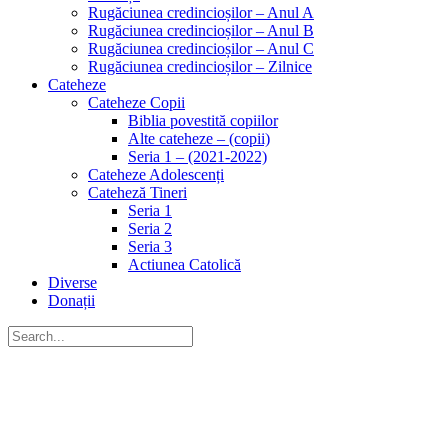
Rugăciunea credincioșilor – Anul A
Rugăciunea credincioșilor – Anul B
Rugăciunea credincioșilor – Anul C
Rugăciunea credincioșilor – Zilnice
Cateheze
Cateheze Copii
Biblia povestită copiilor
Alte cateheze – (copii)
Seria 1 – (2021-2022)
Cateheze Adolescenți
Cateheză Tineri
Seria 1
Seria 2
Seria 3
Actiunea Catolică
Diverse
Donații