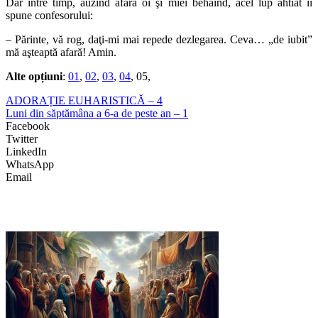
Dar între timp, auzind afară oi şi miei behăind, acel lup ahtiat îi
spune confesorului:
– Părinte, vă rog, daţi-mi mai repede dezlegarea. Ceva… „de iubit”
mă aşteaptă afară! Amin.
Alte opțiuni
:
01
,
02
,
03
,
04
, 05,
ADORAȚIE EUHARISTICĂ – 4
Luni din săptămâna a 6-a de peste an – 1
Facebook
Twitter
LinkedIn
WhatsApp
Email