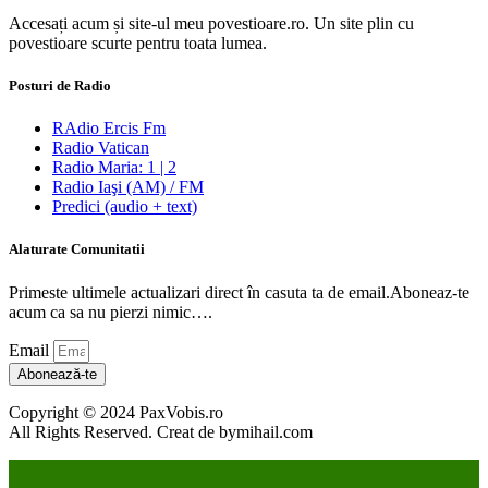
Accesați acum și site-ul meu povestioare.ro. Un site plin cu
povestioare scurte pentru toata lumea.
Posturi de Radio
RAdio Ercis Fm
Radio Vatican
Radio Maria: 1 | 2
Radio Iaşi (AM) / FM
Predici (audio + text)
Alaturate Comunitatii
Primeste ultimele actualizari direct în casuta ta de email.Aboneaz-te
acum ca sa nu pierzi nimic….
Email
Abonează-te
Copyright © 2024 PaxVobis.ro
All Rights Reserved. Creat de bymihail.com