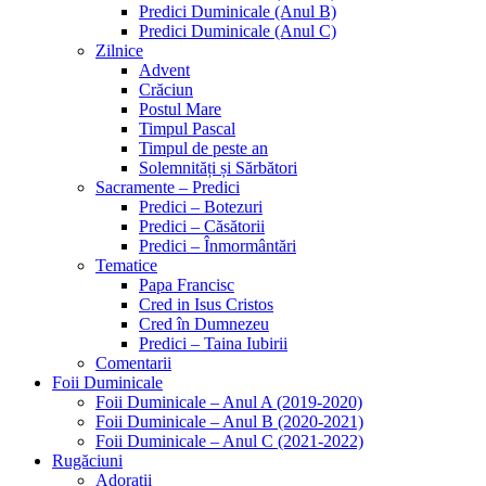
Predici Duminicale (Anul B)
Predici Duminicale (Anul C)
Zilnice
Advent
Crăciun
Postul Mare
Timpul Pascal
Timpul de peste an
Solemnități și Sărbători
Sacramente – Predici
Predici – Botezuri
Predici – Căsătorii
Predici – Înmormântări
Tematice
Papa Francisc
Cred in Isus Cristos
Cred în Dumnezeu
Predici – Taina Iubirii
Comentarii
Foii Duminicale
Foii Duminicale – Anul A (2019-2020)
Foii Duminicale – Anul B (2020-2021)
Foii Duminicale – Anul C (2021-2022)
Rugăciuni
Adorații