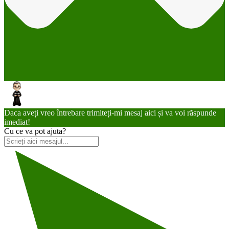
Daca aveți vreo întrebare trimiteți-mi mesaj aici și va voi răspunde
imediat!
Cu ce va pot ajuta?