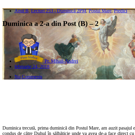
Anul B
,
Lecturi 253 - Duminică 2PM
,
Postul Mare
,
Predici
Duminica a 2-a din Post (B) – 2
Pr. Mihail-Andrei
februarie 24, 2018
No Comments
Duminica trecută, prima duminică din Postul Mare, am auzit pasajul eva
condus de către Duhul în sălbăticie unde va avea de-a face direct cu Sa