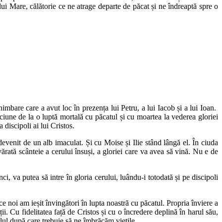
lui Mare, călătorie ce ne atrage departe de păcat și ne îndreaptă spre o
imbare care a avut loc în prezența lui Petru, a lui Iacob și a lui Ioan.
ne de la o luptă mortală cu păcatul și cu moartea la vederea gloriei
 discipoli ai lui Cristos.
devenit de un alb imaculat. Și cu Moise și Ilie stând lângă el. În ciuda
vărată scânteie a cerului însuși, a gloriei care va avea să vină. Nu e de
, va putea să intre în gloria cerului, luându-i totodată și pe discipoli
e noi am ieșit învingători în lupta noastră cu păcatul. Propria înviere a
ții. Cu fidelitatea față de Cristos și cu o încredere deplină în harul său,
lul după care trebuie să ne îmbrăcăm viețile.