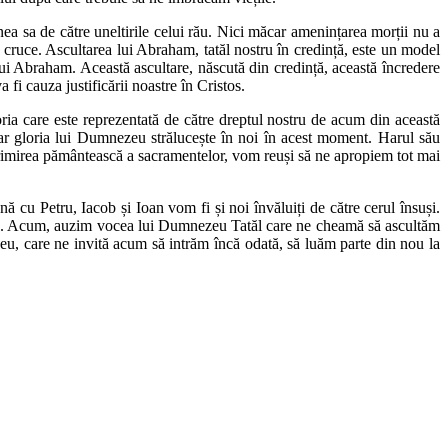
iunea sa de către uneltirile celui rău. Nici măcar amenințarea morții nu a
 cruce. Ascultarea lui Abraham, tatăl nostru în credință, este un model
 lui Abraham. Această ascultare, născută din credință, această încredere
i cauza justificării noastre în Cristos.
oria care este reprezentată de către dreptul nostru de acum din această
ar gloria lui Dumnezeu strălucește în noi în acest moment. Harul său
rin primirea pământească a sacramentelor, vom reuși să ne apropiem tot mai
cu Petru, Iacob și Ioan vom fi și noi învăluiți de către cerul însuși.
elație. Acum, auzim vocea lui Dumnezeu Tatăl care ne cheamă să ascultăm
eu, care ne invită acum să intrăm încă odată, să luăm parte din nou la