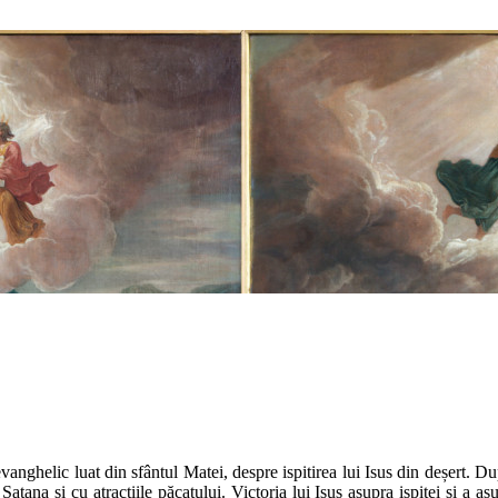
nghelic luat din sfântul Matei, despre ispitirea lui Isus din deșert. Dup
tana și cu atracțiile păcatului. Victoria lui Isus asupra ispitei și a a