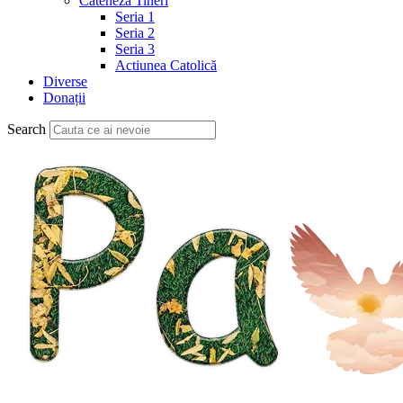
Cateheză Tineri
Seria 1
Seria 2
Seria 3
Actiunea Catolică
Diverse
Donații
Search