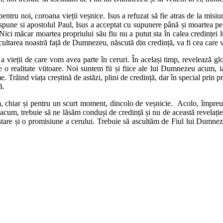
i pentru noi, coroana vieții veșnice. Isus a refuzat să fie atras de la mis
e spune si apostolul Paul, Isus a acceptat cu supunere până și moartea pe
. Nici măcar moartea propriului său fiu nu a putut sta în calea credinței
tarea noastră față de Dumnezeu, născută din credință, va fi cea care va f
 a vieții de care vom avea parte în ceruri. În același timp, revelează gl
o realitate viitoare. Noi suntem fii și fiice ale lui Dumnezeu acum, i
lume. Trăind viața creștină de astăzi, plini de credință, dar în special p
ă.
chiar și pentru un scurt moment, dincolo de veșnicie. Acolo, împreună 
Însă, acum, trebuie să ne lăsăm conduși de credință și nu de această rev
ustare și o promisiune a cerului. Trebuie să ascultăm de Fiul lui Dumnez