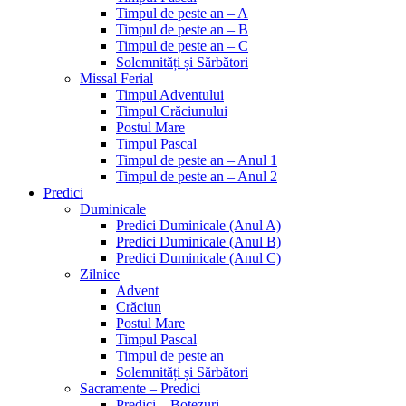
Timpul de peste an – A
Timpul de peste an – B
Timpul de peste an – C
Solemnități și Sărbători
Missal Ferial
Timpul Adventului
Timpul Crăciunului
Postul Mare
Timpul Pascal
Timpul de peste an – Anul 1
Timpul de peste an – Anul 2
Predici
Duminicale
Predici Duminicale (Anul A)
Predici Duminicale (Anul B)
Predici Duminicale (Anul C)
Zilnice
Advent
Crăciun
Postul Mare
Timpul Pascal
Timpul de peste an
Solemnități și Sărbători
Sacramente – Predici
Predici – Botezuri