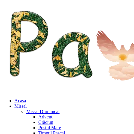
Acasa
Missal
Missal Duminical
Advent
Crăciun
Postul Mare
Timpul Pascal