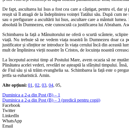
De fapt, ascultarea lui Isus a fost cea care a câștigat, pentru el, dar ș
reușit să îl atragă de la îndeplinirea voinței Tatălui său. După cum n
sau o prefigurare a ascultării lui Isus, ascultare care a mântuit lumea
absolută în Dumnezeu, este cunoscută ca justificarea lui Abraham. Ascul
Schimbarea la față a Mânuitorului ne oferă o scurtă scânteie, sclipire
viață. Nu trebuie să ne vedem viața noastră în Dumnezeu doar ca pe 
justificator și sfințitor ne introduce în viața cerului încă din această 
mult de împlinirea vieții noastre în Cristos, de locuința noastră cereasc
La începutul acestui timp al Postului Mare, avem ocazia să ne mutăm, 
Plinătatea acelei vederi, revelări ne așteaptă la sfârșitul timpului. 
de Fiul său și să trăim evanghelia sa. Schimbarea la față este o preg
jertfa sa euharistică. Amin.
Alte opțiuni:
01
,
02
,
03
,
04
, 05,
Duminica a 2-a din Post (B) – 1
Duminica a 2-a din Post (B) – 3 (predică pentru copii)
Facebook
Twitter
LinkedIn
WhatsApp
Email