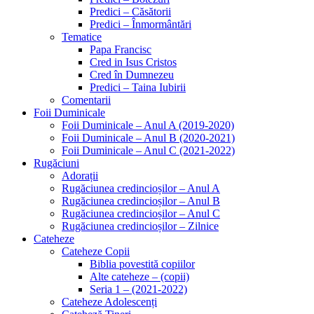
Predici – Căsătorii
Predici – Înmormântări
Tematice
Papa Francisc
Cred in Isus Cristos
Cred în Dumnezeu
Predici – Taina Iubirii
Comentarii
Foii Duminicale
Foii Duminicale – Anul A (2019-2020)
Foii Duminicale – Anul B (2020-2021)
Foii Duminicale – Anul C (2021-2022)
Rugăciuni
Adorații
Rugăciunea credincioșilor – Anul A
Rugăciunea credincioșilor – Anul B
Rugăciunea credincioșilor – Anul C
Rugăciunea credincioșilor – Zilnice
Cateheze
Cateheze Copii
Biblia povestită copiilor
Alte cateheze – (copii)
Seria 1 – (2021-2022)
Cateheze Adolescenți