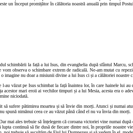
c este un început promițător în călătoria noastră anuală prin timpul Postu
ul schimbării la față a lui Isus, din evanghelia după sfântul Marcu, sch
e vom observa o schimbare extrem de radicală. Ne-am mutat cu repeziciu
 imagine nu doar a misiunii divine a lui Isus ci și a călătoriei noastre ca
-au văzut pe Isus schimbat la față înaintea lor, în care hainele lui au 
ța acestor mari eroii ai vechilor timpuri și a lui Mesia, acesta era o ade
rmine niciodată.
 să sufere pătimirea moartea și să învie din morți. Atunci și numai atunci
să nu spună nimănui ceea ce au văzut până când el nu va învia din morți.
. Dar mai ales trebuie să înțelegem că coroana victoriei vine numai după c
să lupta continuă să fie dusă de fiecare dintre noi, în propriile noastre vie
n, noi trebuie să ascultăm de Fiul lui Dumnezeu și să vedem în el, mode