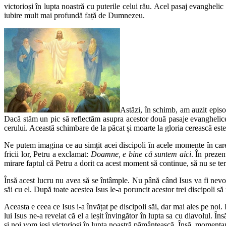
victorioși în lupta noastră cu puterile celui rău. Acel pasaj evangheli
iubire mult mai profundă față de Dumnezeu.
Astăzi, în schimb, am auzit episod
Dacă stăm un pic să reflectăm asupra acestor două pasaje evanghelic
cerului. Această schimbare de la păcat și moarte la gloria cerească este o
Ne putem imagina ce au simțit acei discipoli în acele momente în care l
fricii lor, Petru a exclamat:
Doamne, e bine că suntem aici
. În prezen
mirare faptul că Petru a dorit ca acest moment să continue, să nu se te
Însă acest lucru nu avea să se întâmple. Nu până când Isus va fi nevoit
săi cu el. După toate acestea Isus le-a poruncit acestor trei discipoli 
Aceasta e ceea ce Isus i-a învățat pe discipoli săi, dar mai ales pe noi
lui Isus ne-a revelat că el a ieșit învingător în lupta sa cu diavolul. În
și noi vom ieși victorioși în lupta noastră pământească. Însă, momenta