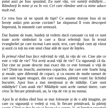
putut auzi pe Isus spunând,
Eu sunt vița, voi sunteți mlădițele…
Rămâneți în mine și eu în voi. Cel care rămâne unit cu mine aduce
mult rod
.
Ce vrea Isus să ne spună de fapt? Ce anume dorește Isus să ne
învețe astăzi prin aceste cuvinte? Iar răspunsul îl vom descoperi
împreună, în minutele care urmează.
Dar înainte de toate, haideți să vedem dacă cunoaște cu toți ce sunt
toate acele simboluri la care a făcut referință Isus în textul
evangheliei pe care tocmai l-am auzit, text, care după cum ați văzut
și auzit cu toți nu este unul chiar atât de ușor de înțeles.
În primul rând Isus face referință la viță, la vița de vie
. Cine știe ce
este o viță de vie? Voi aveți acasă viță de vie? Cu siguranță că da.
Dar cine ne poate descrie mai exact din ce este formată o viță de
vie? Dintr-un trunchi, asemenea copacilor, dar care este foarte lung
și moale, spre diferență de copaci, și cu enorm de multe ramuri de
care sunt legate struguri, din care toamna, părinți voștri fac lichidul
bucuriei. Apoi Isus a mai menționat și de mlădițe. Care sunt
mlădițele? Cum arată ele? Mlădițele sunt acele ramuri tinere, care
cresc în fiecare primăvară, an, la vița de vie și nu numai.
Apoi în al doilea rând Isus se mai folosește și de o altă imagine, pe
care cu siguranță o vedeți și voi, în fiecare primăvară, la părinți
voștri. Când se duc în vie și încep să o curețe. V-ați întrebat vreodată