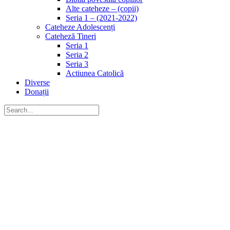
Alte cateheze – (copii)
Seria 1 – (2021-2022)
Cateheze Adolescenți
Cateheză Tineri
Seria 1
Seria 2
Seria 3
Actiunea Catolică
Diverse
Donații