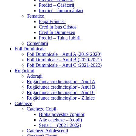
Predici – Căsătorii
Predici – Înmormântări
Tematice
Papa Francisc
Cred in Isus Cristos
Cred în Dumnezeu
Predici – Taina Iubirii
Comentarii
Foii Duminicale
Foii Duminicale – Anul A (2019-2020)
Foii Duminicale – Anul B (2020-2021)
Foii Duminicale – Anul C (2021-2022)
Rugăciuni
Adorații
Rugăciunea credincioșilor – Anul A
Rugăciunea credincioșilor – Anul B
Rugăciunea credincioșilor – Anul C
Rugăciunea credincioșilor – Zilnice
Cateheze
Cateheze Copii
Biblia povestită copiilor
Alte cateheze – (copii)
Seria 1 – (2021-2022)
Cateheze Adolescenți