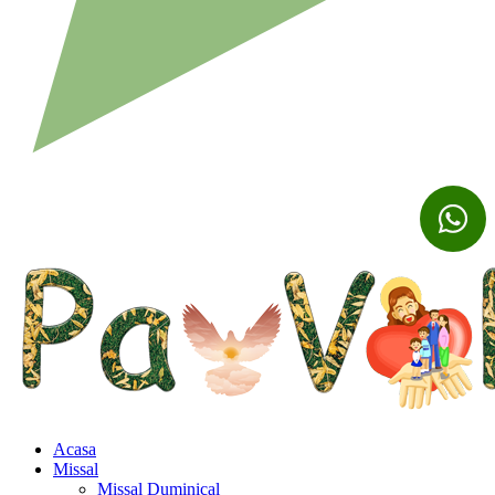
Acasa
Missal
Missal Duminical