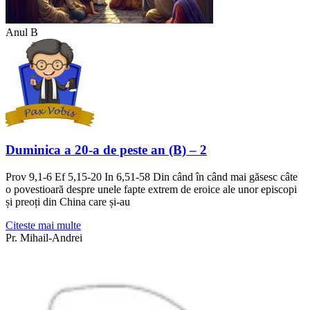
Anul B
Duminica a 20-a de peste an (B) – 2
Prov 9,1-6 Ef 5,15-20 In 6,51-58 Din când în când mai găsesc câte
o povestioară despre unele fapte extrem de eroice ale unor episcopi
și preoți din China care și-au
Citeste mai multe
Pr. Mihail-Andrei