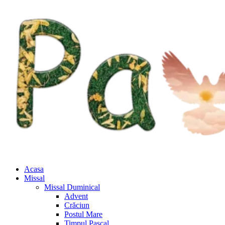
Acasa
Missal
Missal Duminical
Advent
Crăciun
Postul Mare
Timpul Pascal