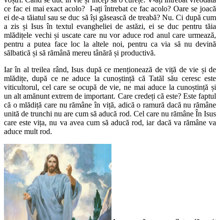
ce fac ei mai exact acolo? I-ați întrebat ce fac acolo? Oare se joacă
ei de-a tăiatul sau se duc să își găsească de treabă? Nu. Ci după cum
a zis și Isus în textul evangheliei de astăzi, ei se duc pentru tăia
mlădițele vechi și uscate care nu vor aduce rod anul care urmează,
pentru a putea face loc la altele noi, pentru ca via să nu devină
sălbatică și să rămână mereu tânără și productivă.
Iar în al treilea rând, Isus după ce menționează de viță de vie și de
mlădițe, după ce ne aduce la cunoștință că Tatăl său ceresc este
viticultorul, cel care se ocupă de vie, ne mai aduce la cunoștință și
un alt amănunt extrem de important. Care credeți că este? Este faptul
că o mlădiță care nu rămâne în viță, adică o ramură dacă nu rămâne
unită de trunchi nu are cum să aducă rod. Cel care nu rămâne În Isus
care este vița, nu va avea cum să aducă rod, iar dacă va rămâne va
aduce mult rod.