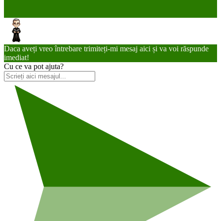
Daca aveți vreo întrebare trimiteți-mi mesaj aici și va voi răspunde
imediat!
Cu ce va pot ajuta?