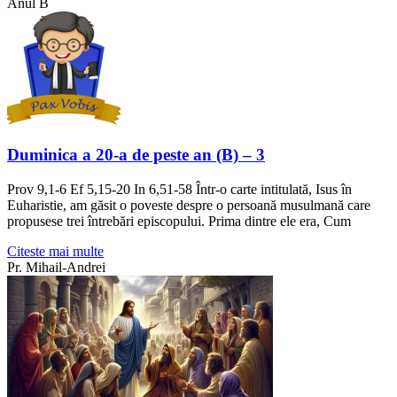
Anul B
Duminica a 20-a de peste an (B) – 3
Prov 9,1-6 Ef 5,15-20 In 6,51-58 Într-o carte intitulată, Isus în
Euharistie, am găsit o poveste despre o persoană musulmană care
propusese trei întrebări episcopului. Prima dintre ele era, Cum
Citeste mai multe
Pr. Mihail-Andrei