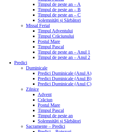
Timpul de peste an – A
Timpul de peste an – B
Timpul de peste an – C
Solemnități și Sărbători
Missal Ferial
Timpul Adventului
Timpul Crăciunului
Postul Mare
Timpul Pascal
Timpul de peste an – Anul 1
Timpul de peste an – Anul 2
Predici
Duminicale
Predici Duminicale (Anul A)
Predici Duminicale (Anul B)
Predici Duminicale (Anul C)
Zilnice
Advent
Crăciun
Postul Mare
Timpul Pascal
Timpul de peste an
Solemnități și Sărbători
Sacramente – Predici
Predici – Botezuri