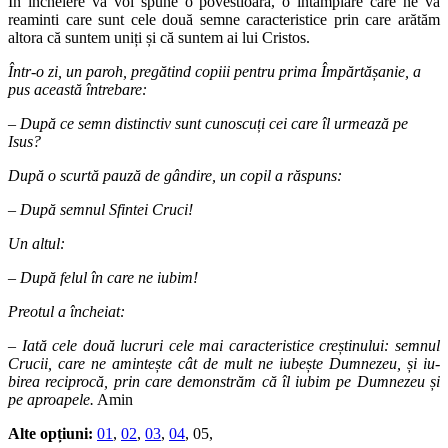
În încheiere vă voi spune o povestioară, o întâmplare care ne va
reaminti care sunt cele două semne caracteristice prin care arătăm
altora că suntem uniți și că suntem ai lui Cristos.
Într-o zi, un paroh
, pregătind copiii pentru prima Împărtășanie, a
pus această întrebare:
– După ce semn distinctiv sunt cunoscuți cei care îl urmează pe
Isus?
După o scurtă pauză de gândire, un copil a răspuns:
– După semnul Sfintei Cruci!
Un altul:
– După felul în care ne iubim!
Preotul a încheiat:
– Iată cele două lucruri cele mai caracteristice creștinului: semnul
Crucii, care ne amintește cât de mult ne iubește Dumnezeu, și iu­
birea reciprocă, prin care demonstrăm că îl iubim pe Dumnezeu și
pe aproapele.
Amin
Alte opțiuni:
01
,
02
,
03
,
04
, 05,