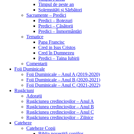
Timpul de peste an
Solemnități și Sărbători
Sacramente – Predici
Predici – Botezuri
Predici – Căsătorii
Predici – Înmormântări
Tematice
Papa Francisc
Cred in Isus Cristos
Cred în Dumnezeu
Predici – Taina Iubirii
Comentarii
Foii Duminicale
Foii Duminicale – Anul A (2019-2020)
Foii Duminicale – Anul B (2020-2021)
Foii Duminicale – Anul C (2021-2022)
Rugăciuni
Adorații
Rugăciunea credincioșilor – Anul A
Rugăciunea credincioșilor – Anul B
Rugăciunea credincioșilor – Anul C
Rugăciunea credincioșilor – Zilnice
Cateheze
Cateheze Copii
Biblia povestită copiilor