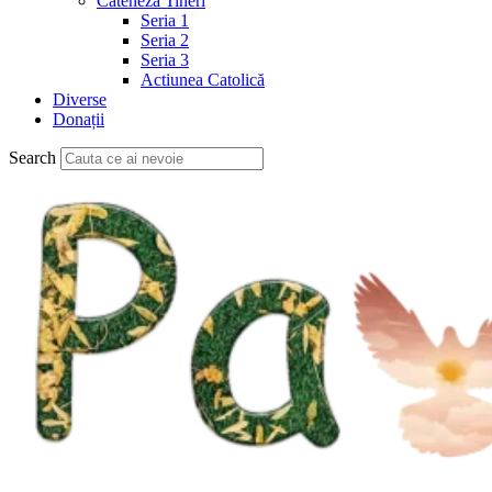
Cateheză Tineri
Seria 1
Seria 2
Seria 3
Actiunea Catolică
Diverse
Donații
Search