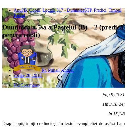
Anul B
,
Copiii
,
Lecturi 317 - Duminică5TP
,
Predici
,
Timpul
Pascal
Duminica a 5-a a Paştelui (B) – 2 (predică
pentru copii)
Pr. Mihail-Andrei
aprilie 28, 2018
No Comments
Fap 9,26-31
1In 3,18-24;
In 15,1-8
Dragi copii, iubiți credincioși, în textul evangheliei de astăzi l-am