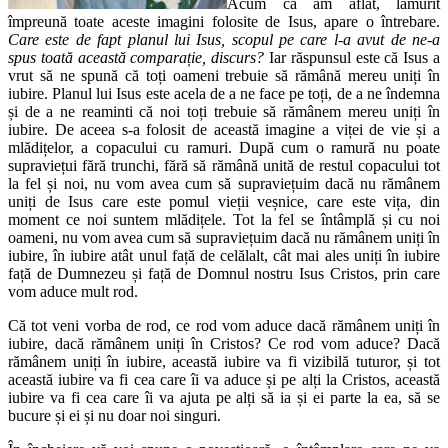
Acum că am aflat, lămurit
împreună toate aceste imagini folosite de Isus, apare o întrebare.
Care este de fapt planul lui Isus, scopul pe care l-a avut de ne-a
spus toată această comparație, discurs?
Iar răspunsul este că Isus a
vrut să ne spună că toți oameni trebuie să rămână mereu uniți în
iubire. Planul lui Isus este acela de a ne face pe toți, de a ne îndemna
și de a ne reaminti că noi toți trebuie să rămânem mereu uniți în
iubire. De aceea s-a folosit de această imagine a viței de vie și a
mlădițelor, a copacului cu ramuri. După cum o ramură nu poate
supraviețui fără trunchi, fără să rămână unită de restul copacului tot
la fel și noi, nu vom avea cum să supraviețuim dacă nu rămânem
uniți de Isus care este pomul vieții veșnice, care este vița, din
moment ce noi suntem mlădițele. Tot la fel se întâmplă și cu noi
oameni, nu vom avea cum să supraviețuim dacă nu rămânem uniți în
iubire, în iubire atât unul față de celălalt, cât mai ales uniți în iubire
față de Dumnezeu și față de Domnul nostru Isus Cristos, prin care
vom aduce mult rod.
Că tot veni vorba de rod, ce rod vom aduce dacă rămânem uniți în
iubire, dacă rămânem uniți în Cristos? Ce rod vom aduce? Dacă
rămânem uniți în iubire, această iubire va fi vizibilă tuturor, și tot
această iubire va fi cea care îi va aduce și pe alți la Cristos, această
iubire va fi cea care îi va ajuta pe alți să ia și ei parte la ea, să se
bucure și ei și nu doar noi singuri.