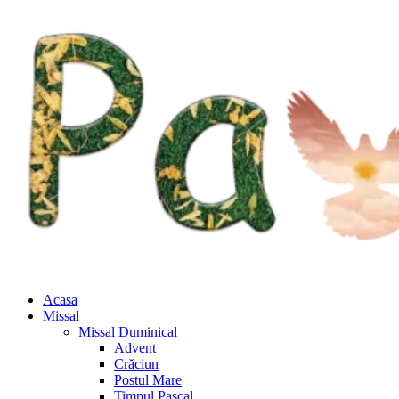
Acasa
Missal
Missal Duminical
Advent
Crăciun
Postul Mare
Timpul Pascal