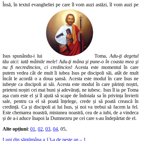
Însă, în textul evangheliei pe care îl vom auzi astăzi, îl vom auzi pe
Isus spunându-i lui
Toma,
Adu-ţi degetul
tău aici: iată mâinile mele! Adu-ţi mâna şi pune-o în coasta mea şi
nu fi necredincios, ci credincios
! Acesta este momentul în care
putem vedea cât de mult îi iubea Isus pe discipoli săi, atât de mult
încât le acordă o a doua șansă. Acesta este modul în care Isus ne
iubește ca discipoli ai săi. Acesta este modul în care părinți noștri,
prieteni noștri cei mai buni și adevărați, ne iubesc. Isus îl ia pe Toma
așa cum este el și îl ajută să scape de îndoiala sa în privința învierii
sale, pentru ca el să poată înțelege, crede și să poată crească în
credință. Ca și discipoli ai lui Isus, și noi va trebui să facem la fel.
Este chemarea noastră, misiunea noastră, cea de a iubi, de a vindeca
și de a-i aduce înapoi la Dumnezeu pe cei care s-au îndepărtat de el.
Alte opțiuni
:
01
,
02
,
03
,
04
, 05,
Luni din săptămâna a 13-a de peste an – 1