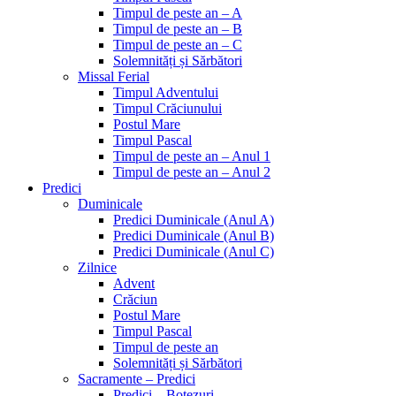
Timpul de peste an – A
Timpul de peste an – B
Timpul de peste an – C
Solemnități și Sărbători
Missal Ferial
Timpul Adventului
Timpul Crăciunului
Postul Mare
Timpul Pascal
Timpul de peste an – Anul 1
Timpul de peste an – Anul 2
Predici
Duminicale
Predici Duminicale (Anul A)
Predici Duminicale (Anul B)
Predici Duminicale (Anul C)
Zilnice
Advent
Crăciun
Postul Mare
Timpul Pascal
Timpul de peste an
Solemnități și Sărbători
Sacramente – Predici
Predici – Botezuri