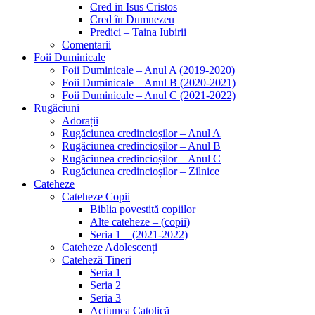
Cred in Isus Cristos
Cred în Dumnezeu
Predici – Taina Iubirii
Comentarii
Foii Duminicale
Foii Duminicale – Anul A (2019-2020)
Foii Duminicale – Anul B (2020-2021)
Foii Duminicale – Anul C (2021-2022)
Rugăciuni
Adorații
Rugăciunea credincioșilor – Anul A
Rugăciunea credincioșilor – Anul B
Rugăciunea credincioșilor – Anul C
Rugăciunea credincioșilor – Zilnice
Cateheze
Cateheze Copii
Biblia povestită copiilor
Alte cateheze – (copii)
Seria 1 – (2021-2022)
Cateheze Adolescenți
Cateheză Tineri
Seria 1
Seria 2
Seria 3
Actiunea Catolică