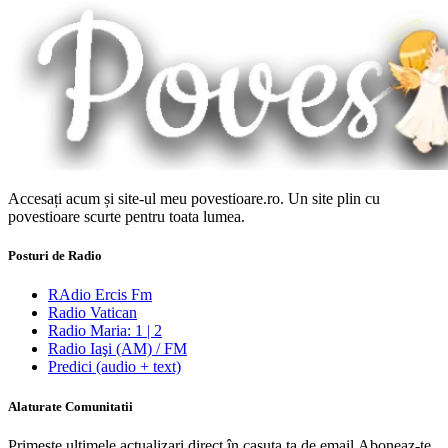
Accesați acum și site-ul meu povestioare.ro. Un site plin cu
povestioare scurte pentru toata lumea.
Posturi de Radio
RAdio Ercis Fm
Radio Vatican
Radio Maria: 1 | 2
Radio Iaşi (AM) / FM
Predici (audio + text)
Alaturate Comunitatii
Primeste ultimele actualizari direct în casuta ta de email.Aboneaz-te