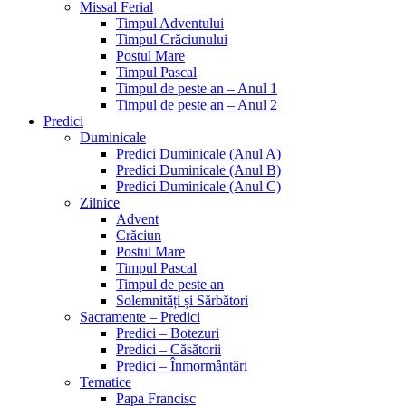
Missal Ferial
Timpul Adventului
Timpul Crăciunului
Postul Mare
Timpul Pascal
Timpul de peste an – Anul 1
Timpul de peste an – Anul 2
Predici
Duminicale
Predici Duminicale (Anul A)
Predici Duminicale (Anul B)
Predici Duminicale (Anul C)
Zilnice
Advent
Crăciun
Postul Mare
Timpul Pascal
Timpul de peste an
Solemnități și Sărbători
Sacramente – Predici
Predici – Botezuri
Predici – Căsătorii
Predici – Înmormântări
Tematice
Papa Francisc