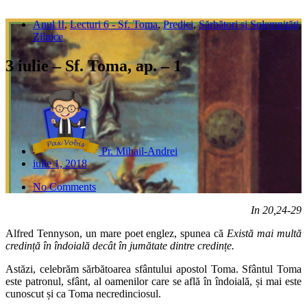
Anul II
,
Lecturi 6 - Sf. Toma
,
Predici
,
Sărbători și Solemnități
,
Zilnice
3 iulie – Sf. Toma, ap. – 1
Pr. Mihail-Andrei
iulie 1, 2018
No Comments
In 20,24-29
Alfred Tennyson, un mare poet englez, spunea că
Există mai multă
credință în îndoială decât în jumătate dintre credințe.
Astăzi, celebrăm sărbătoarea sfântului apostol Toma. Sfântul Toma
este patronul, sfânt, al oamenilor care se află în îndoială, și mai este
cunoscut și ca Toma necredinciosul.