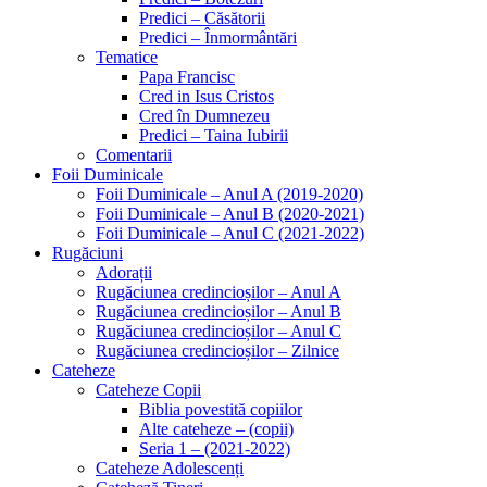
Predici – Căsătorii
Predici – Înmormântări
Tematice
Papa Francisc
Cred in Isus Cristos
Cred în Dumnezeu
Predici – Taina Iubirii
Comentarii
Foii Duminicale
Foii Duminicale – Anul A (2019-2020)
Foii Duminicale – Anul B (2020-2021)
Foii Duminicale – Anul C (2021-2022)
Rugăciuni
Adorații
Rugăciunea credincioșilor – Anul A
Rugăciunea credincioșilor – Anul B
Rugăciunea credincioșilor – Anul C
Rugăciunea credincioșilor – Zilnice
Cateheze
Cateheze Copii
Biblia povestită copiilor
Alte cateheze – (copii)
Seria 1 – (2021-2022)
Cateheze Adolescenți