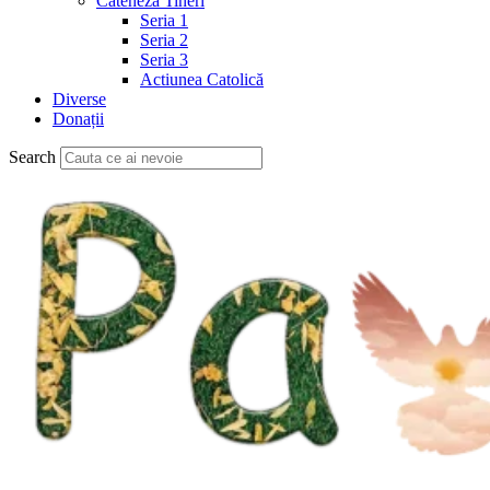
Cateheză Tineri
Seria 1
Seria 2
Seria 3
Actiunea Catolică
Diverse
Donații
Search