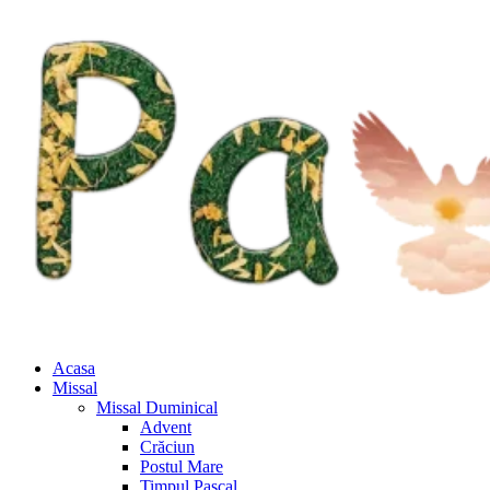
Acasa
Missal
Missal Duminical
Advent
Crăciun
Postul Mare
Timpul Pascal