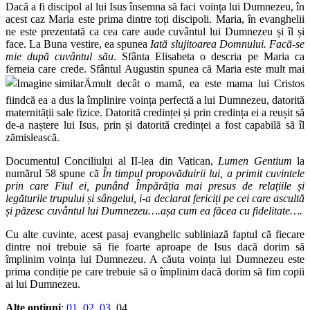
Dacă a fi discipol al lui Isus însemna să faci voința lui Dumnezeu, în
acest caz Maria este prima dintre toți discipoli. Maria, în evanghelii
ne este prezentată ca cea care aude cuvântul lui Dumnezeu și îl și
face. La Buna vestire, ea spunea
Iată slujitoarea Domnului. Facă-se
mie după cuvântul său
. Sfânta Elisabeta o descria pe Maria ca
femeia care crede. Sfântul Augustin spunea că Maria este mult mai
mult decât o mamă, ea este mama lui Cristos
fiindcă ea a dus la împlinire voința perfectă a lui Dumnezeu, datorită
maternității sale fizice. Datorită credinței și prin credința ei a reușit să
de-a naștere lui Isus, prin și datorită credinței a fost capabilă să îl
zămislească.
Documentul Conciliului al II-lea din Vatican,
Lumen Gentium
la
numărul 58 spune că
În timpul propovăduirii lui, a primit cuvintele
prin care Fiul ei, punând Împărăția mai presus de relațiile și
legăturile trupului și sângelui, i-a declarat fericiți pe cei care ascultă
și păzesc cuvântul lui Dumnezeu….așa cum ea făcea cu fidelitate….
Cu alte cuvinte, acest pasaj evanghelic subliniază faptul că fiecare
dintre noi trebuie să fie foarte aproape de Isus dacă dorim să
împlinim voința lui Dumnezeu. A căuta voința lui Dumnezeu este
prima condiție pe care trebuie să o împlinim dacă dorim să fim copii
ai lui Dumnezeu.
Alte opțiuni
:
01
,
02
,
03
, 04,