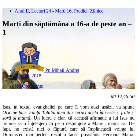
Anul II
,
Lecturi 24 - Marti 16
,
Predici
,
Zilnice
Marți din săptămâna a 16-a de peste an –
1
Pr. Mihail-Andrei
iulie 24, 2018
No Comments
Mt 12,46-50
Isus, în textul evangheliei pe care îl vom auzi astăzi, va spune
Oricine face voința Tatălui meu din ceruri acela îmi este și frate și
soră și mamă.
Un lucru e clar, că această afirmație a lui Isus nu
trebuie să o înțelegem ca pe o respingere a Mariei, mama sa. De
fapt, nu există nici o făptură care să împlinească voința lui
Dumnezeu mai perfect decât o făcea preasfânta Fecioară Maria.