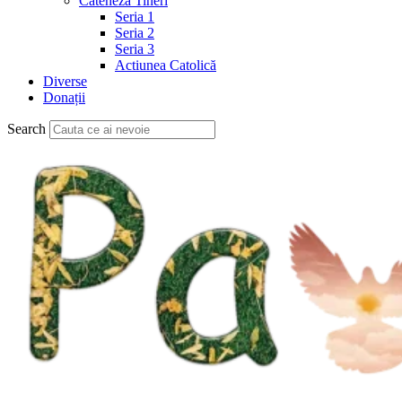
Cateheză Tineri
Seria 1
Seria 2
Seria 3
Actiunea Catolică
Diverse
Donații
Search