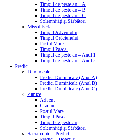
Timpul de peste an – A
Timpul de peste an – B
Timpul de peste an – C
Solemnități și Sărbători
Missal Ferial
Timpul Adventului
Timpul Crăciunului
Postul Mare
Timpul Pascal
Timpul de peste an – Anul 1
Timpul de peste an – Anul 2
Predici
Duminicale
Predici Duminicale (Anul A)
Predici Duminicale (Anul B)
Predici Duminicale (Anul C)
Zilnice
Advent
Crăciun
Postul Mare
Timpul Pascal
Timpul de peste an
Solemnități și Sărbători
Sacramente – Predici
Predici – Botezuri