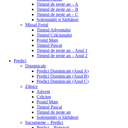
Timpul de peste an – A
Timpul de peste an – B
Timpul de peste an – C
Solemnități și Sărbători
Missal Ferial
Timpul Adventului
Timpul Crăciunului
Postul Mare
Timpul Pascal
Timpul de peste an – Anul 1
Timpul de peste an – Anul 2
Predici
Duminicale
Predici Duminicale (Anul A)
Predici Duminicale (Anul B)
Predici Duminicale (Anul C)
Zilnice
Advent
Crăciun
Postul Mare
Timpul Pascal
Timpul de peste an
Solemnități și Sărbători
Sacramente – Predici
Predici – Botezuri