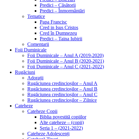
Predici – Căsătorii
Predici – Înmormântări
Tematice
Papa Francisc
Cred in Isus Cristos
Cred în Dumnezeu
Predici – Taina Iubirii
Comentarii
Foii Duminicale
Foii Duminicale – Anul A (2019-2020)
Foii Duminicale – Anul B (2020-2021)
Foii Duminicale – Anul C (2021-2022)
Rugăciuni
Adorații
Rugăciunea credincioșilor – Anul A
Rugăciunea credincioșilor – Anul B
Rugăciunea credincioșilor – Anul C
Rugăciunea credincioșilor – Zilnice
Cateheze
Cateheze Copii
Biblia povestită copiilor
Alte cateheze – (copii)
Seria 1 – (2021-2022)
Cateheze Adolescenți