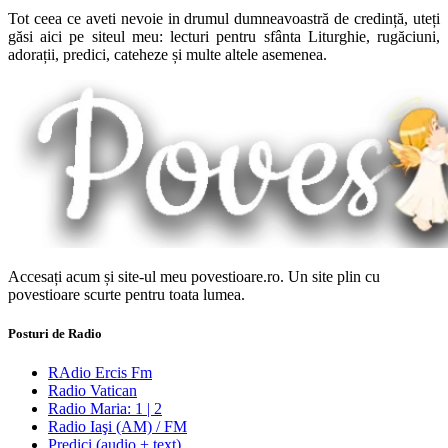
Tot ceea ce aveti nevoie in drumul dumneavoastră de credință, uteți
găsi aici pe siteul meu: lecturi pentru sfânta Liturghie, rugăciuni,
adorații, predici, cateheze și multe altele asemenea.
Accesați acum și site-ul meu povestioare.ro. Un site plin cu
povestioare scurte pentru toata lumea.
Posturi de Radio
RAdio Ercis Fm
Radio Vatican
Radio Maria: 1 | 2
Radio Iaşi (AM) / FM
Predici (audio + text)