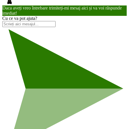
Daca aveți vreo întrebare trimiteți-mi mesaj aici și va voi răspunde
imediat!
Cu ce va pot ajuta?