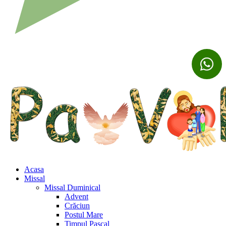
Acasa
Missal
Missal Duminical
Advent
Crăciun
Postul Mare
Timpul Pascal