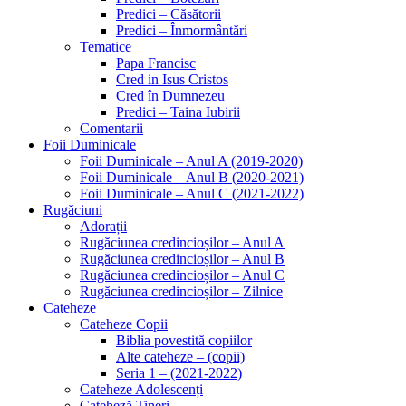
Predici – Căsătorii
Predici – Înmormântări
Tematice
Papa Francisc
Cred in Isus Cristos
Cred în Dumnezeu
Predici – Taina Iubirii
Comentarii
Foii Duminicale
Foii Duminicale – Anul A (2019-2020)
Foii Duminicale – Anul B (2020-2021)
Foii Duminicale – Anul C (2021-2022)
Rugăciuni
Adorații
Rugăciunea credincioșilor – Anul A
Rugăciunea credincioșilor – Anul B
Rugăciunea credincioșilor – Anul C
Rugăciunea credincioșilor – Zilnice
Cateheze
Cateheze Copii
Biblia povestită copiilor
Alte cateheze – (copii)
Seria 1 – (2021-2022)
Cateheze Adolescenți
Cateheză Tineri