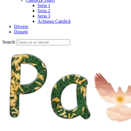
Cateheză Tineri
Seria 1
Seria 2
Seria 3
Actiunea Catolică
Diverse
Donații
Search