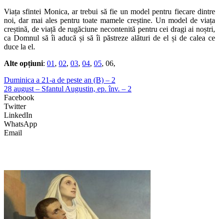
Viața sfintei Monica, ar trebui să fie un model pentru fiecare dintre
noi, dar mai ales pentru toate mamele creștine. Un model de viața
creștină, de viață de rugăciune necontenită pentru cei dragi ai noștri,
ca Domnul să îi aducă și să îi păstreze alături de el și de calea ce
duce la el.
Alte opțiuni
:
01
,
02
,
03
,
04
,
05
, 06,
Duminica a 21-a de peste an (B) – 2
28 august – Sfantul Augustin, ep. înv. – 2
Facebook
Twitter
LinkedIn
WhatsApp
Email