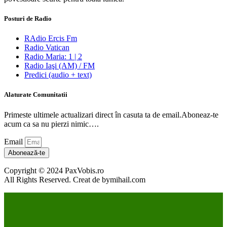
Posturi de Radio
RAdio Ercis Fm
Radio Vatican
Radio Maria: 1 | 2
Radio Iaşi (AM) / FM
Predici (audio + text)
Alaturate Comunitatii
Primeste ultimele actualizari direct în casuta ta de email.Aboneaz-te
acum ca sa nu pierzi nimic….
Email
Abonează-te
Copyright © 2024 PaxVobis.ro
All Rights Reserved. Creat de bymihail.com