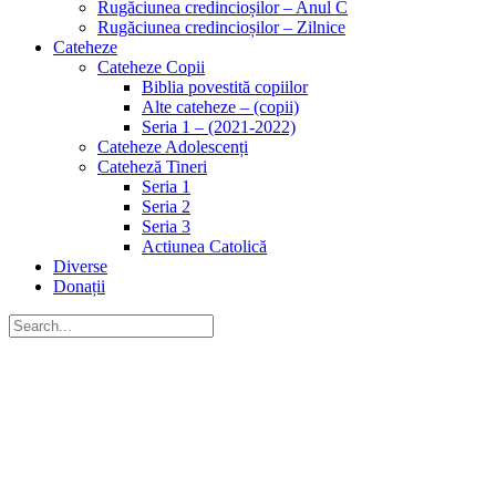
Rugăciunea credincioșilor – Anul C
Rugăciunea credincioșilor – Zilnice
Cateheze
Cateheze Copii
Biblia povestită copiilor
Alte cateheze – (copii)
Seria 1 – (2021-2022)
Cateheze Adolescenți
Cateheză Tineri
Seria 1
Seria 2
Seria 3
Actiunea Catolică
Diverse
Donații