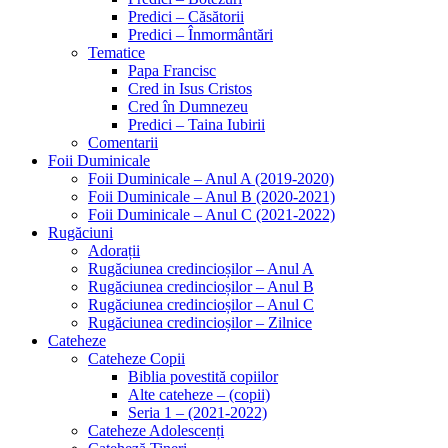
Predici – Căsătorii
Predici – Înmormântări
Tematice
Papa Francisc
Cred in Isus Cristos
Cred în Dumnezeu
Predici – Taina Iubirii
Comentarii
Foii Duminicale
Foii Duminicale – Anul A (2019-2020)
Foii Duminicale – Anul B (2020-2021)
Foii Duminicale – Anul C (2021-2022)
Rugăciuni
Adorații
Rugăciunea credincioșilor – Anul A
Rugăciunea credincioșilor – Anul B
Rugăciunea credincioșilor – Anul C
Rugăciunea credincioșilor – Zilnice
Cateheze
Cateheze Copii
Biblia povestită copiilor
Alte cateheze – (copii)
Seria 1 – (2021-2022)
Cateheze Adolescenți