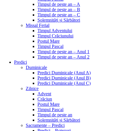
Timpul de peste an – A
Timpul de peste an – B
Timpul de peste an – C
Solemnități și Sărbători
Missal Ferial
Timpul Adventului
Timpul Crăciunului
Postul Mare
Timpul Pascal
Timpul de peste an – Anul 1
Timpul de peste an – Anul 2
Predici
Duminicale
Predici Duminicale (Anul A)
Predici Duminicale (Anul B)
Predici Duminicale (Anul C)
Zilnice
Advent
Crăciun
Postul Mare
Timpul Pascal
Timpul de peste an
Solemnități și Sărbători
Sacramente – Predici
Predici – Botezuri