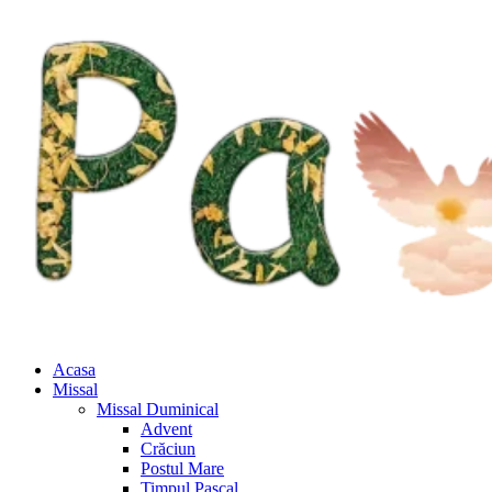
Acasa
Missal
Missal Duminical
Advent
Crăciun
Postul Mare
Timpul Pascal