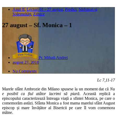
Anul II
,
Lecturi 61 - 27 august
,
Predici
,
Sărbători și
Solemnități
,
Zilnice
27 august – Sf. Monica – 1
Pr. Mihail-Andrei
august 27, 2018
No Comments
Lc 7,11-17
Marele sfânt Ambrozie din Milano spusese la un moment dat că
Nu
e posibil ca fiul atâtor lacrimi să piară
. Această replică a
episcopului caracterizează întreaga viață a sfintei Monica, pe care o
comemorăm astăzi. Sfânta Monica a fost mama marelui sfânt August
episcop și mare învățător al Bisericii pe care îl vom comemora
mâine.