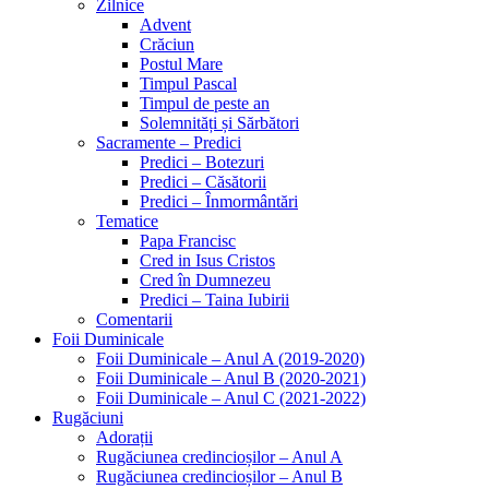
Zilnice
Advent
Crăciun
Postul Mare
Timpul Pascal
Timpul de peste an
Solemnități și Sărbători
Sacramente – Predici
Predici – Botezuri
Predici – Căsătorii
Predici – Înmormântări
Tematice
Papa Francisc
Cred in Isus Cristos
Cred în Dumnezeu
Predici – Taina Iubirii
Comentarii
Foii Duminicale
Foii Duminicale – Anul A (2019-2020)
Foii Duminicale – Anul B (2020-2021)
Foii Duminicale – Anul C (2021-2022)
Rugăciuni
Adorații
Rugăciunea credincioșilor – Anul A
Rugăciunea credincioșilor – Anul B