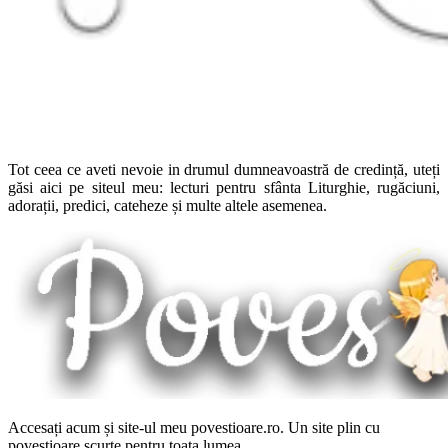
Tot ceea ce aveti nevoie in drumul dumneavoastră de credință, uteți
găsi aici pe siteul meu: lecturi pentru sfânta Liturghie, rugăciuni,
adorații, predici, cateheze și multe altele asemenea.
Accesați acum și site-ul meu povestioare.ro. Un site plin cu
povestioare scurte pentru toata lumea.