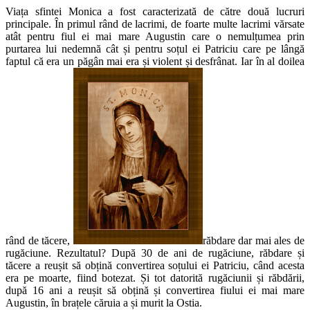
Viața sfintei Monica a fost caracterizată de către două lucruri
principale. În primul rând de lacrimi, de foarte multe lacrimi vărsate
atât pentru fiul ei mai mare Augustin care o nemulțumea prin
purtarea lui nedemnă cât și pentru soțul ei Patriciu care pe lângă
faptul că era un păgân mai era și violent și desfrânat. Iar în al doilea
rând de tăcere,
răbdare dar mai ales de
rugăciune. Rezultatul? După 30 de ani de rugăciune, răbdare și
tăcere a reușit să obțină convertirea soțului ei Patriciu, când acesta
era pe moarte, fiind botezat. Și tot datorită rugăciunii și răbdării,
după 16 ani a reușit să obțină și convertirea fiului ei mai mare
Augustin, în brațele căruia a și murit la Ostia.