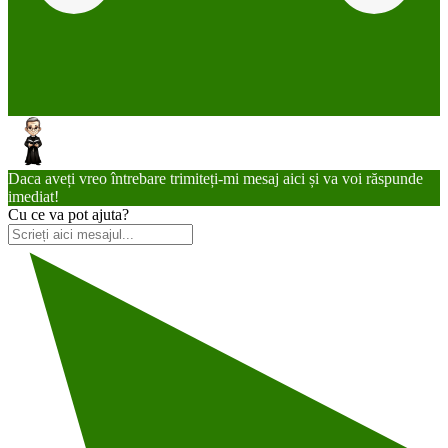
Daca aveți vreo întrebare trimiteți-mi mesaj aici și va voi răspunde
imediat!
Cu ce va pot ajuta?