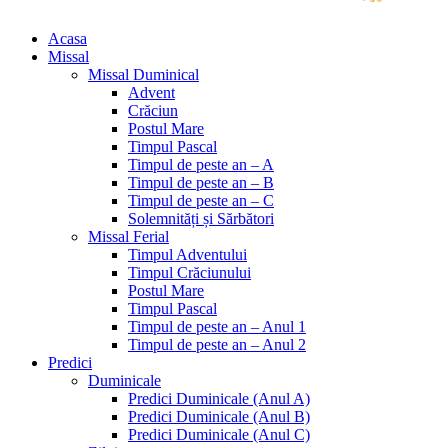
Acasa
Missal
Missal Duminical
Advent
Crăciun
Postul Mare
Timpul Pascal
Timpul de peste an – A
Timpul de peste an – B
Timpul de peste an – C
Solemnități și Sărbători
Missal Ferial
Timpul Adventului
Timpul Crăciunului
Postul Mare
Timpul Pascal
Timpul de peste an – Anul 1
Timpul de peste an – Anul 2
Predici
Duminicale
Predici Duminicale (Anul A)
Predici Duminicale (Anul B)
Predici Duminicale (Anul C)