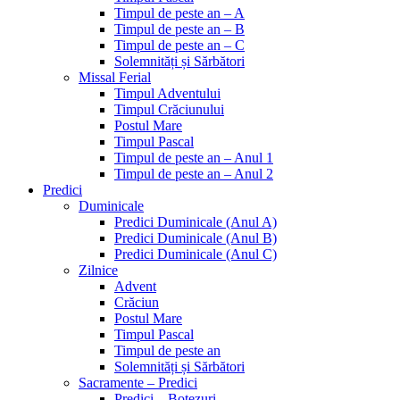
Timpul de peste an – A
Timpul de peste an – B
Timpul de peste an – C
Solemnități și Sărbători
Missal Ferial
Timpul Adventului
Timpul Crăciunului
Postul Mare
Timpul Pascal
Timpul de peste an – Anul 1
Timpul de peste an – Anul 2
Predici
Duminicale
Predici Duminicale (Anul A)
Predici Duminicale (Anul B)
Predici Duminicale (Anul C)
Zilnice
Advent
Crăciun
Postul Mare
Timpul Pascal
Timpul de peste an
Solemnități și Sărbători
Sacramente – Predici
Predici – Botezuri