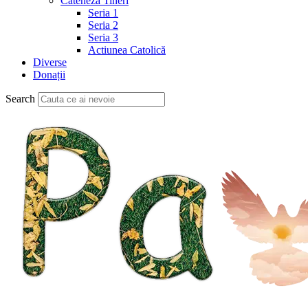
Cateheză Tineri
Seria 1
Seria 2
Seria 3
Actiunea Catolică
Diverse
Donații
Search