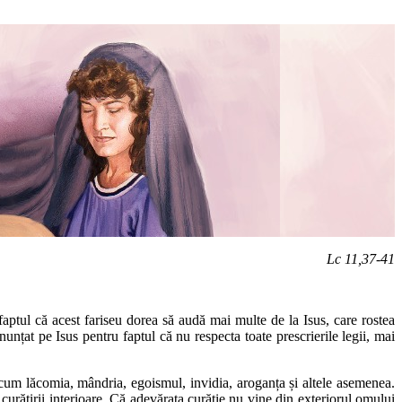
Lc 11,37-41
faptul că acest fariseu dorea să audă mai multe de la Isus, care rostea
țat pe Isus pentru faptul că nu respecta toate prescrierile legii, mai
recum lăcomia, mândria, egoismul, invidia, aroganța și altele asemenea.
 curățirii interioare. Că adevărata curăție nu vine din exteriorul omului