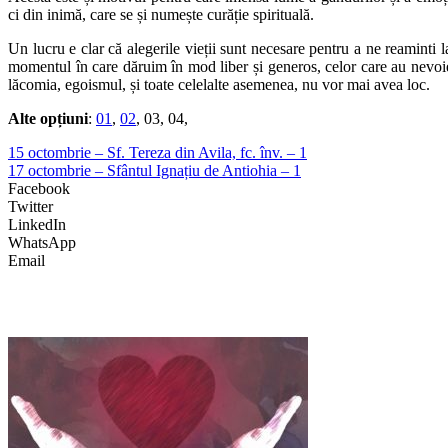
ci din inimă, care se și numește curăție spirituală.
Un lucru e clar că alegerile vieții sunt necesare pentru a ne reaminti la
momentul în care dăruim în mod liber și generos, celor care au nevoie
lăcomia, egoismul, și toate celelalte asemenea, nu vor mai avea loc.
Alte opțiuni
:
01
,
02
, 03, 04,
15 octombrie – Sf. Tereza din Avila, fc. înv. – 1
17 octombrie – Sfântul Ignațiu de Antiohia – 1
Facebook
Twitter
LinkedIn
WhatsApp
Email