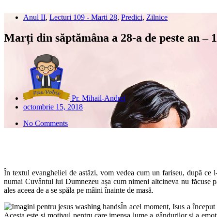
Anul II
,
Lecturi 109 - Marti 28
,
Predici
,
Zilnice
Marți din săptămâna a 28-a de peste an – 1
Pr. Mihail-Andrei
octombrie 15, 2018
No Comments
În textul evangheliei de astăzi, vom vedea cum un fariseu, după ce l-a
numai Cuvântul lui Dumnezeu așa cum nimeni altcineva nu făcuse până î
ales aceea de a se spăla pe mâini înainte de masă.
În acel moment, Isus a început 
Acesta este și motivul pentru care imensa lume a gândurilor și a emoțiil