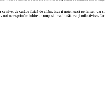
 ce nivel de curăție fizică de aflăm. Isus îi urgentează pe farisei, dar și
, noi ne exprimăm iubirea, compasiunea, bunătatea și milostivirea. Iar d