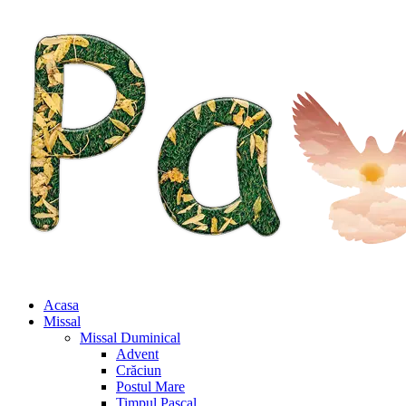
Acasa
Missal
Missal Duminical
Advent
Crăciun
Postul Mare
Timpul Pascal