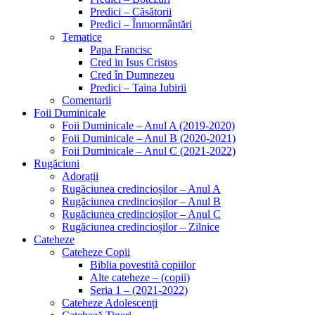
Predici – Căsătorii
Predici – Înmormântări
Tematice
Papa Francisc
Cred in Isus Cristos
Cred în Dumnezeu
Predici – Taina Iubirii
Comentarii
Foii Duminicale
Foii Duminicale – Anul A (2019-2020)
Foii Duminicale – Anul B (2020-2021)
Foii Duminicale – Anul C (2021-2022)
Rugăciuni
Adorații
Rugăciunea credincioșilor – Anul A
Rugăciunea credincioșilor – Anul B
Rugăciunea credincioșilor – Anul C
Rugăciunea credincioșilor – Zilnice
Cateheze
Cateheze Copii
Biblia povestită copiilor
Alte cateheze – (copii)
Seria 1 – (2021-2022)
Cateheze Adolescenți