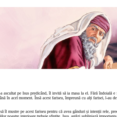
 ascultat pe Isus predicând, îl invită să ia masa la el. Fără îndoială e 
n acel moment. Însă acest fariseu, împreună cu alți farisei, l-au denun
să îl mustre pe acest fariseu pentru că avea gânduri și intenții rele, p
or noastre interioare trebuie sfințite. Isus, astăzi subliniază importanța