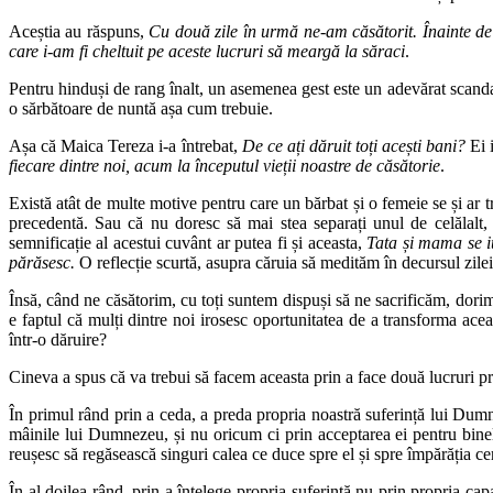
Aceștia au răspuns,
Cu două zile în urmă ne-am căsătorit. Înainte de
care i-am fi cheltuit pe aceste lucruri să meargă la săraci
.
Pentru hinduși de rang înalt, un asemenea gest este un adevărat scandal
o sărbătoare de nuntă așa cum trebuie.
Așa că Maica Tereza i-a întrebat,
De ce ați dăruit toți acești bani?
Ei i
fiecare dintre noi, acum la începutul vieții noastre de căsătorie
.
Există atât de multe motive pentru care un bărbat și o femeie se și ar t
precedentă. Sau că nu doresc să mai stea separați unul de celălalt
semnificație al acestui cuvânt ar putea fi și aceasta,
Tata și mama se 
părăsesc.
O reflecție scurtă, asupra căruia să medităm în decursul zilei 
Însă, când ne căsătorim, cu toți suntem dispuși să ne sacrificăm, dorim 
e faptul că mulți dintre noi irosesc oportunitatea de a transforma ace
într-o dăruire?
Cineva a spus că va trebui să facem aceasta prin a face două lucruri pr
În primul rând prin a ceda, a preda propria noastră suferință lui Dumn
mâinile lui Dumnezeu, și nu oricum ci prin acceptarea ei pentru binele
reușesc să regăsească singuri calea ce duce spre el și spre împărăția cer
În al doilea rând, prin a înțelege propria suferință nu prin propria 