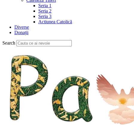
Cateheză Tineri
Seria 1
Seria 2
Seria 3
Actiunea Catolică
Diverse
Donații
Search