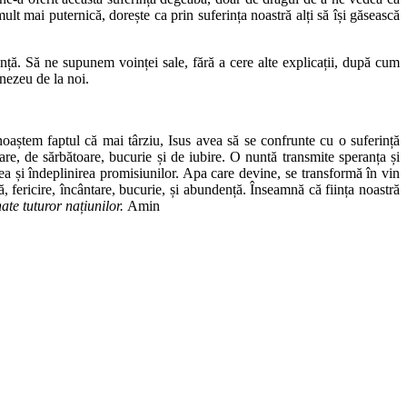
lt mai puternică, dorește ca prin suferința noastră alți să își găsească
nță. Să ne supunem voinței sale, fără a cere alte explicații, după cum
nezeu de la noi.
noaștem faptul că mai târziu, Isus avea să se confrunte cu o suferință
are, de sărbătoare, bucurie și de iubire. O nuntă transmite speranța și
ea și îndeplinirea promisiunilor. Apa care devine, se transformă în vin
ă, fericire, încântare, bucurie, și abundență. Înseamnă că ființa noastră
ate tuturor națiunilor.
Amin