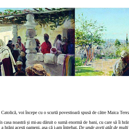
 Catolică, voi începe cu o scurtă povestioară spusă de către Maica Terez
n casa noastră și mi-au dăruit o sumă enormă de bani, cu care să îi hrăn
u a hrăni acești oameni, așa că i-am întrebat,
De unde aveți atât de mulți