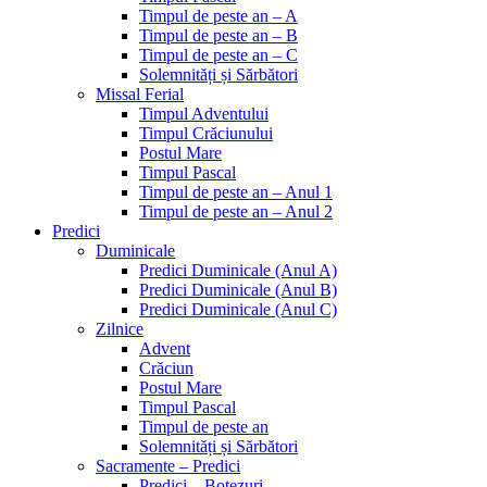
Timpul de peste an – A
Timpul de peste an – B
Timpul de peste an – C
Solemnități și Sărbători
Missal Ferial
Timpul Adventului
Timpul Crăciunului
Postul Mare
Timpul Pascal
Timpul de peste an – Anul 1
Timpul de peste an – Anul 2
Predici
Duminicale
Predici Duminicale (Anul A)
Predici Duminicale (Anul B)
Predici Duminicale (Anul C)
Zilnice
Advent
Crăciun
Postul Mare
Timpul Pascal
Timpul de peste an
Solemnități și Sărbători
Sacramente – Predici
Predici – Botezuri