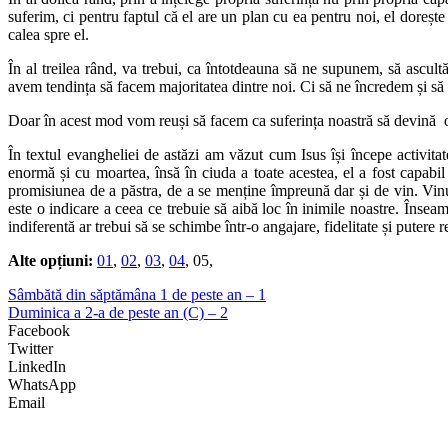
suferim, ci pentru faptul că el are un plan cu ea pentru noi, el doreșt
calea spre el.
În al treilea rând, va trebui, ca întotdeauna să ne supunem, să ascul
avem tendința să facem majoritatea dintre noi. Ci să ne încredem și să
Doar în acest mod vom reuși să facem ca suferința noastră să devină o 
În textul evangheliei de astăzi am văzut cum Isus își începe activita
enormă și cu moartea, însă în ciuda a toate acestea, el a fost capabil
promisiunea de a păstra, de a se menține împreună dar și de vin. Vinul
este o indicare a ceea ce trebuie să aibă loc în inimile noastre. Înseam
indiferentă ar trebui să se schimbe într-o angajare, fidelitate și putere
Alte opțiuni:
01
,
02
,
03
,
04
, 05,
Sâmbătă din săptămâna 1 de peste an – 1
Duminica a 2-a de peste an (C) – 2
Facebook
Twitter
LinkedIn
WhatsApp
Email