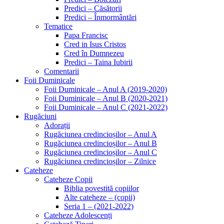
Predici – Căsătorii
Predici – Înmormântări
Tematice
Papa Francisc
Cred in Isus Cristos
Cred în Dumnezeu
Predici – Taina Iubirii
Comentarii
Foii Duminicale
Foii Duminicale – Anul A (2019-2020)
Foii Duminicale – Anul B (2020-2021)
Foii Duminicale – Anul C (2021-2022)
Rugăciuni
Adorații
Rugăciunea credincioșilor – Anul A
Rugăciunea credincioșilor – Anul B
Rugăciunea credincioșilor – Anul C
Rugăciunea credincioșilor – Zilnice
Cateheze
Cateheze Copii
Biblia povestită copiilor
Alte cateheze – (copii)
Seria 1 – (2021-2022)
Cateheze Adolescenți