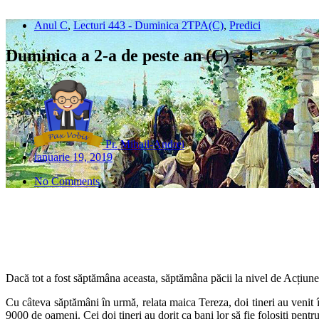
Anul C
,
Lecturi 443 - Duminica 2TPA(C)
,
Predici
Duminica a 2-a de peste an (C) – 1
Pr. Mihail-Andrei
ianuarie 19, 2019
No Comments
Dacă tot a fost săptămâna aceasta, săptămâna păcii la nivel de Acțiune
Cu câteva săptămâni în urmă, relata maica Tereza, doi tineri au venit î
9000 de oameni. Cei doi tineri au dorit ca bani lor să fie folosiți pentr