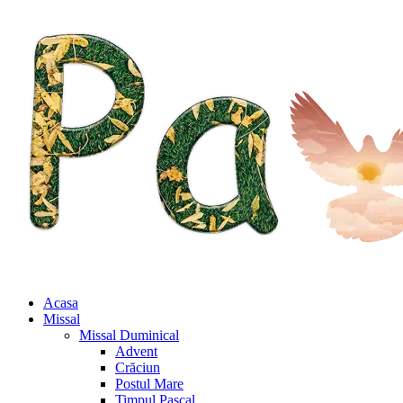
Acasa
Missal
Missal Duminical
Advent
Crăciun
Postul Mare
Timpul Pascal