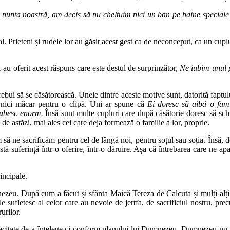
 nunta noastră, am decis să nu cheltuim nici un ban pe haine speciale
. Prieteni și rudele lor au găsit acest gest ca de neconceput, ca un cuplu
-au oferit acest răspuns care este destul de surprinzător,
Ne iubim unul p
rebui să se căsătorească. Unele dintre aceste motive sunt, datorită faptu
, nici măcar pentru o clipă. Uni ar spune că
Ei doresc să aibă o fami
iubesc enorm.
Însă sunt multe cupluri care după căsătorie doresc să sch
de astăzi, mai ales cei care deja formează o familie a lor, proprie.
să ne sacrificăm pentru cel de lângă noi, pentru soțul sau soția. Însă, de 
astă suferință într-o oferire, într-o dăruire. Așa că întrebarea care ne 
incipale.
ezeu. După cum a făcut și sfânta Maică Tereza de Calcuta și mulți alți sf
 sufletesc al celor care au nevoie de jertfa, de sacrificiul nostru, prec
urilor.
capacitate de a înțelege ci conform planului lui Dumnezeu. Dumnezeu nu 