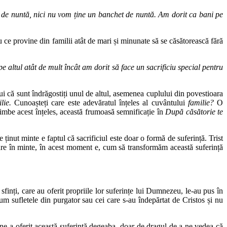
 de nuntă, nici nu vom ține un banchet de nuntă. Am dorit ca bani pe
 ce provine din familii atât de mari și minunate să se căsătorească fără
e altul atât de mult încât am dorit să face un sacrificiu special pentru
lui că sunt îndrăgostiți unul de altul, asemenea cuplului din povestioara
lie.
Cunoașteți care este adevăratul înțeles al cuvântului
familie?
O
imbe acest înțeles, această frumoasă semnificație în
După căsătorie te
ținut minte e faptul că sacrificiul este doar o formă de suferință. Trist
apare în minte, în acest moment e, cum să transformăm această suferință
inți, care au oferit propriile lor suferințe lui Dumnezeu, le-au pus în
um sufletele din purgator sau cei care s-au îndepărtat de Cristos și nu
ne-a oferit această suferință degeaba, doar de dragul de a ne vedea că