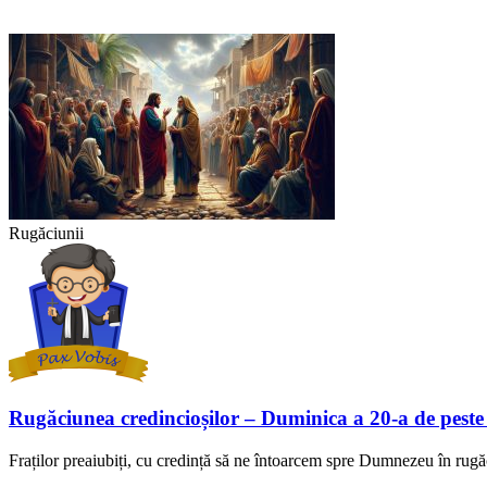
Rugăciunii
Rugăciunea credincioșilor – Duminica a 20-a de peste
Fraților preaiubiți, cu credință să ne întoarcem spre Dumnezeu în rugă