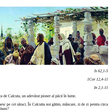
Is 62,1-5
1Cor 12,4-11
In 2,1-11
a de Calcuta, un adevărat pioner al păcii în lume.
esc pe cei săraci. În Calcutta noi gătim, mâncare, zi de zi pentru circa
 bani?