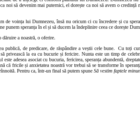
e ca noi să devenim mai puternici, el dorește ca noi să avem o credință mu
tăm de voința lui Dumnezeu, însă nu oricum ci cu încredere și cu spera
 ne punem speranța în el și să ducem la îndeplinire ceea ce dorește Dum
dăruire a noastră, o oferire.
tea publică, de predicare, de răspândire a veștii cele bune. Cu toți cu
 să privească la ea cu bucurie și fericire. Nunta este un timp de celebr
 este adesea asociat cu bucuria, fericirea, speranța abundentă, dreptat
nă că fricile și anxietatea noastră vor trebui să se transforme în speranț
 reînnoită. Pentru ca, într-un final să putem spune
Să vestim faptele minun