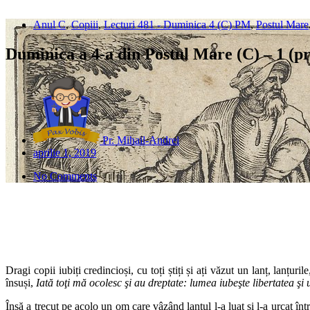
Anul C
,
Copiii
,
Lecturi 481 - Duminica 4 (C) PM
,
Postul Mare
Duminica a 4-a din Postul Mare (C) – 1 (pr
Pr. Mihail-Andrei
aprilie 1, 2019
No Comments
Dragi copii iubiți credincioși, cu toți știți și ați văzut un lanț, lanțur
însuși,
Iată toţi mă ocolesc şi au dreptate: lumea iubeşte libertatea şi 
Însă a trecut pe acolo un om care vâzând lanţul l-a luat și l-a urcat în