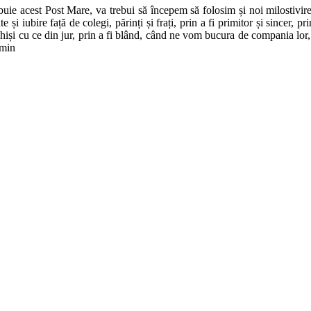
ebuie acest Post Mare, va trebui să începem să folosim și noi milostivi
e și iubire față de colegi, părinți și frați, prin a fi primitor și sincer, 
eschiși cu ce din jur, prin a fi blând, când ne vom bucura de compania lo
Amin