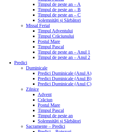
Timpul de peste an – A
Timpul de peste an – B
Timpul de peste an – C
Solemnități și Sărbători
Missal Ferial
Timpul Adventului
Timpul Crăciunului
Postul Mare
Timpul Pascal
Timpul de peste an – Anul 1
Timpul de peste an – Anul 2
Predici
Duminicale
Predici Duminicale (Anul A)
Predici Duminicale (Anul B)
Predici Duminicale (Anul C)
Zilnice
Advent
Crăciun
Postul Mare
Timpul Pascal
Timpul de peste an
Solemnități și Sărbători
Sacramente – Predici
Predici – Botezuri