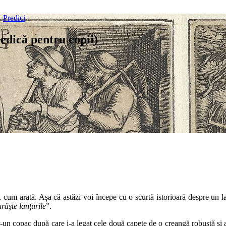
,
Predici
edică pentru copii)
ile, cum arată. Așa că astăzi voi începe cu o scurtă istorioară despre un l
urăşte lanţurile
”.
tr-un copac după care i-a legat cele două capete de o creangă robustă şi 