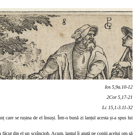
Ios 5,9a.10-12
2Cor 5,17-21
Lc 15,1-3.11-32
anț care se rușina de el însuși. Într-o bună zi lanțul acesta și-a spus lui
a făcut din el un scrânciob. Acum, lanţul îi ajută pe copiii acelui om să