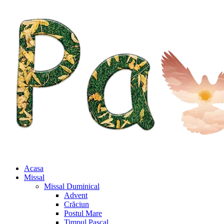
Acasa
Missal
Missal Duminical
Advent
Crăciun
Postul Mare
Timpul Pascal