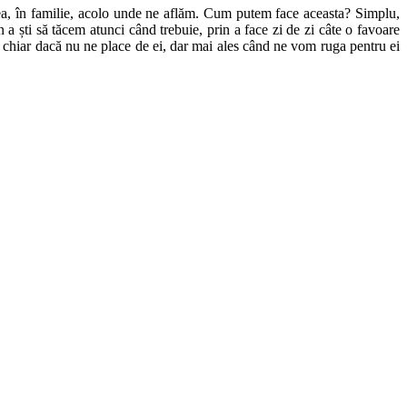
rea, în familie, acolo unde ne aflăm. Cum putem face aceasta? Simplu,
prin a ști să tăcem atunci când trebuie, prin a face zi de zi câte o favoare
r, chiar dacă nu ne place de ei, dar mai ales când ne vom ruga pentru ei