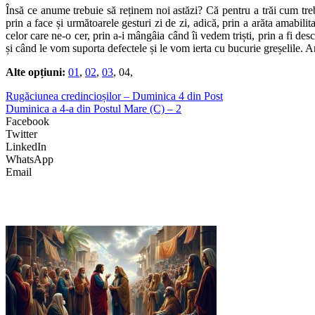
Însă ce anume trebuie să reținem noi astăzi? Că pentru a trăi cum tr
prin a face și următoarele gesturi zi de zi, adică, prin a arăta amabilitat
celor care ne-o cer, prin a-i mângâia când îi vedem triști, prin a fi d
și când le vom suporta defectele și le vom ierta cu bucurie greșelile. 
Alte opțiuni:
01
,
02
,
03
, 04,
Rugăciunea credincioșilor – Duminica 4 din Post
Duminica a 4-a din Postul Mare (C) – 2
Facebook
Twitter
LinkedIn
WhatsApp
Email