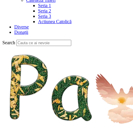
Cateheză Tineri
Seria 1
Seria 2
Seria 3
Actiunea Catolică
Diverse
Donații
Search