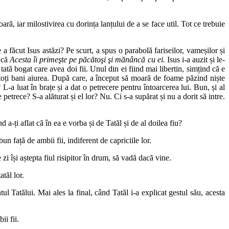
ră, iar milostivirea cu dorința lanțului de a se face util. Tot ce trebuie
a făcut Isus astăzi? Pe scurt, a spus o parabolă fariseilor, vameșilor și
l că
Acesta îi primeşte pe păcătoşi şi mănâncă cu ei.
Isus i-a auzit și le-
tă bogat care avea doi fii. Unul din ei fiind mai libertin, simțind că e
it toți bani aiurea. După care, a început să moară de foame păzind niște
? L-a luat în brațe și a dat o petrecere pentru întoarcerea lui. Bun, și al
etrece? S-a alăturat și el lor? Nu. Ci s-a supărat și nu a dorit să intre.
-ți aflat că în ea e vorba și de Tatăl și de al doilea fiu?
un față de ambii fii, indiferent de capriciile lor.
zi își aștepta fiul risipitor în drum, să vadă dacă vine.
atăl lor.
l Tatălui. Mai ales la final, când Tatăl i-a explicat gestul său, acesta
i fii.