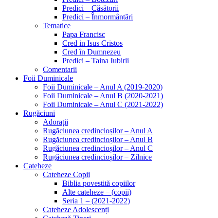
Predici – Căsătorii
Predici – Înmormântări
Tematice
Papa Francisc
Cred in Isus Cristos
Cred în Dumnezeu
Predici – Taina Iubirii
Comentarii
Foii Duminicale
Foii Duminicale – Anul A (2019-2020)
Foii Duminicale – Anul B (2020-2021)
Foii Duminicale – Anul C (2021-2022)
Rugăciuni
Adorații
Rugăciunea credincioșilor – Anul A
Rugăciunea credincioșilor – Anul B
Rugăciunea credincioșilor – Anul C
Rugăciunea credincioșilor – Zilnice
Cateheze
Cateheze Copii
Biblia povestită copiilor
Alte cateheze – (copii)
Seria 1 – (2021-2022)
Cateheze Adolescenți