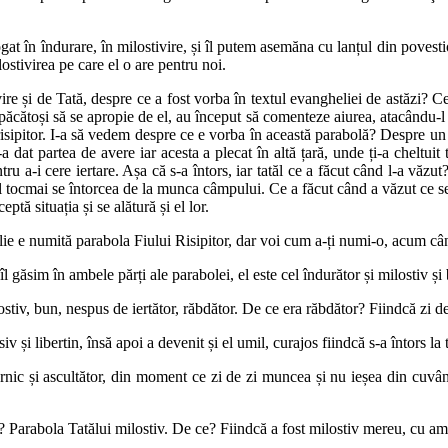
gat în îndurare, în milostivire, și îl putem asemăna cu lanțul din povestioa
tivirea pe care el o are pentru noi.
re și de Tată, despre ce a fost vorba în textul evangheliei de astăzi? Ce 
 păcătoși să se apropie de el, au început să comenteze aiurea, atacându-
isipitor. I-a să vedem despre ce e vorba în această parabolă? Despre un ta
-a dat partea de avere iar acesta a plecat în altă țară, unde ți-a cheltu
tru a-i cere iertare. Așa că s-a întors, iar tatăl ce a făcut când l-a văzut
l tocmai se întorcea de la munca câmpului. Ce a făcut când a văzut ce se p
eptă situația și se alătură și el lor.
 e numită parabola Fiului Risipitor, dar voi cum a-ți numi-o, acum când a
l găsim în ambele părți ale parabolei, el este cel îndurător și milostiv și b
stiv, bun, nespus de iertător, răbdător. De ce era răbdător? Fiindcă zi de 
 și libertin, însă apoi a devenit și el umil, curajos fiindcă s-a întors la t
nic și ascultător, din moment ce zi de zi muncea și nu ieșea din cuvântu
 Parabola Tatălui milostiv. De ce? Fiindcă a fost milostiv mereu, cu ambi