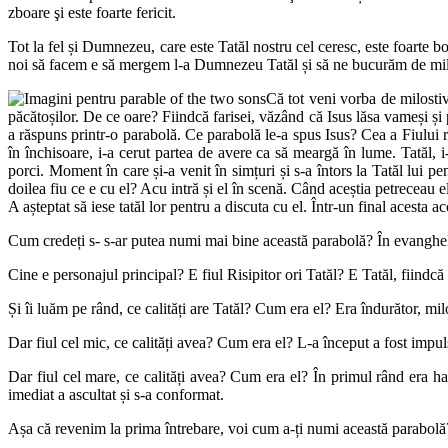
zboare şi este foarte fericit.
Tot la fel și Dumnezeu, care este Tatăl nostru cel ceresc, este foarte bo
noi să facem e să mergem l-a Dumnezeu Tatăl și să ne bucurăm de milos
Că tot veni vorba de milostivi
păcătoșilor. De ce oare? Fiindcă farisei, văzând că Isus lăsa vameși și
a răspuns printr-o parabolă. Ce parabolă le-a spus Isus? Cea a Fiului r
în închisoare, i-a cerut partea de avere ca să meargă în lume. Tatăl, i
porci. Moment în care și-a venit în simțuri și s-a întors la Tatăl lui pen
doilea fiu ce e cu el? Acu intră și el în scenă. Când aceștia petreceau e
A așteptat să iese tatăl lor pentru a discuta cu el. Într-un final acesta acc
Cum credeți s- s-ar putea numi mai bine această parabolă? În evanghelie
Cine e personajul principal? E fiul Risipitor ori Tatăl? E Tatăl, fiindcă î
Și îi luăm pe rând, ce calități are Tatăl? Cum era el? Era îndurător, milo
Dar fiul cel mic, ce calități avea? Cum era el? L-a început a fost impulsiv
Dar fiul cel mare, ce calități avea? Cum era el? În primul rând era har
imediat a ascultat și s-a conformat.
Așa că revenim la prima întrebare, voi cum a-ți numi această parabolă?