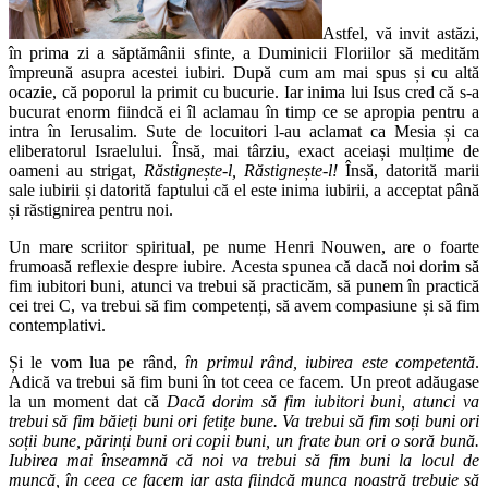
Astfel, vă invit astăzi,
în prima zi a săptămânii sfinte, a Duminicii Floriilor să medităm
împreună asupra acestei iubiri. După cum am mai spus și cu altă
ocazie, că poporul la primit cu bucurie. Iar inima lui Isus cred că s-a
bucurat enorm fiindcă ei îl aclamau în timp ce se apropia pentru a
intra în Ierusalim. Sute de locuitori l-au aclamat ca Mesia și ca
eliberatorul Israelului. Însă, mai târziu, exact aceiași mulțime de
oameni au strigat,
Răstignește-l, Răstignește-l!
Însă, datorită marii
sale iubirii și datorită faptului că el este inima iubirii, a acceptat până
și răstignirea pentru noi.
Un mare scriitor spiritual, pe nume Henri Nouwen, are o foarte
frumoasă reflexie despre iubire. Acesta spunea că dacă noi dorim să
fim iubitori buni, atunci va trebui să practicăm, să punem în practică
cei trei C, va trebui să fim competenți, să avem compasiune și să fim
contemplativi.
Și le vom lua pe rând,
în primul rând,
iubirea este competentă
.
Adică va trebui să fim buni în tot ceea ce facem. Un preot adăugase
la un moment dat că
Dacă dorim să fim iubitori buni, atunci va
trebui să fim băieți buni ori fetițe bune. Va trebui să fim soți buni ori
soții bune, părinți buni ori copii buni, un frate bun ori o soră bună.
Iubirea mai înseamnă că noi va trebui să fim buni la locul de
muncă, în ceea ce facem iar asta fiindcă munca noastră trebuie să