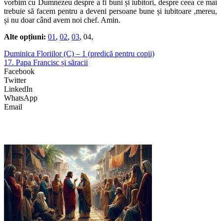
vorbim cu Dumnezeu despre a fi buni și iubitori, despre ceea ce mai
trebuie să facem pentru a deveni persoane bune și iubitoare ,mereu,
și nu doar când avem noi chef. Amin.
Alte opțiuni:
01
,
02
,
03
, 04,
Duminica Floriilor (C) – 1 (predică pentru copii)
17. Papa Francisc și săracii
Facebook
Twitter
LinkedIn
WhatsApp
Email