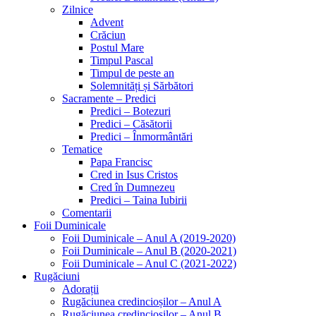
Zilnice
Advent
Crăciun
Postul Mare
Timpul Pascal
Timpul de peste an
Solemnități și Sărbători
Sacramente – Predici
Predici – Botezuri
Predici – Căsătorii
Predici – Înmormântări
Tematice
Papa Francisc
Cred in Isus Cristos
Cred în Dumnezeu
Predici – Taina Iubirii
Comentarii
Foii Duminicale
Foii Duminicale – Anul A (2019-2020)
Foii Duminicale – Anul B (2020-2021)
Foii Duminicale – Anul C (2021-2022)
Rugăciuni
Adorații
Rugăciunea credincioșilor – Anul A
Rugăciunea credincioșilor – Anul B