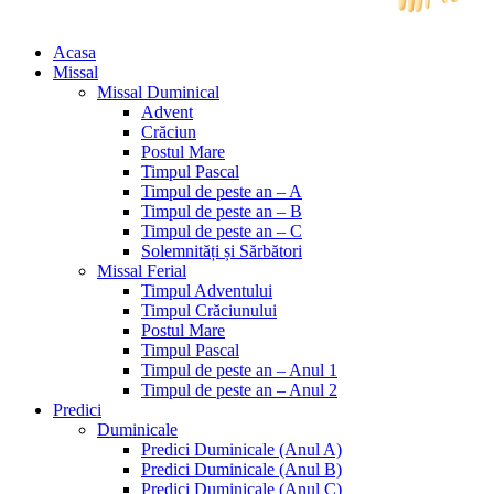
Acasa
Missal
Missal Duminical
Advent
Crăciun
Postul Mare
Timpul Pascal
Timpul de peste an – A
Timpul de peste an – B
Timpul de peste an – C
Solemnități și Sărbători
Missal Ferial
Timpul Adventului
Timpul Crăciunului
Postul Mare
Timpul Pascal
Timpul de peste an – Anul 1
Timpul de peste an – Anul 2
Predici
Duminicale
Predici Duminicale (Anul A)
Predici Duminicale (Anul B)
Predici Duminicale (Anul C)