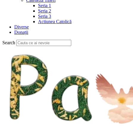
Cateheză Tineri
Seria 1
Seria 2
Seria 3
Actiunea Catolică
Diverse
Donații
Search