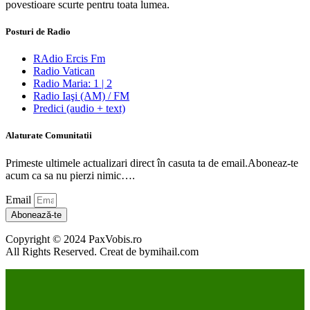
povestioare scurte pentru toata lumea.
Posturi de Radio
RAdio Ercis Fm
Radio Vatican
Radio Maria: 1 | 2
Radio Iaşi (AM) / FM
Predici (audio + text)
Alaturate Comunitatii
Primeste ultimele actualizari direct în casuta ta de email.Aboneaz-te
acum ca sa nu pierzi nimic….
Email
Abonează-te
Copyright © 2024 PaxVobis.ro
All Rights Reserved. Creat de bymihail.com