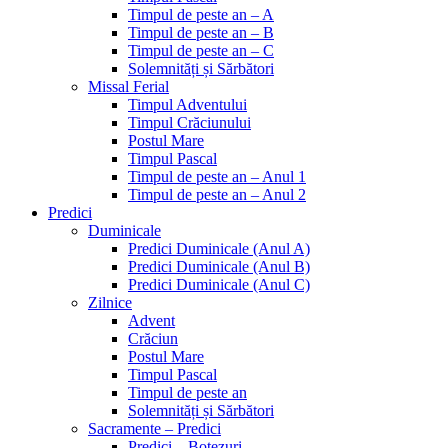
Timpul de peste an – A
Timpul de peste an – B
Timpul de peste an – C
Solemnități și Sărbători
Missal Ferial
Timpul Adventului
Timpul Crăciunului
Postul Mare
Timpul Pascal
Timpul de peste an – Anul 1
Timpul de peste an – Anul 2
Predici
Duminicale
Predici Duminicale (Anul A)
Predici Duminicale (Anul B)
Predici Duminicale (Anul C)
Zilnice
Advent
Crăciun
Postul Mare
Timpul Pascal
Timpul de peste an
Solemnități și Sărbători
Sacramente – Predici
Predici – Botezuri