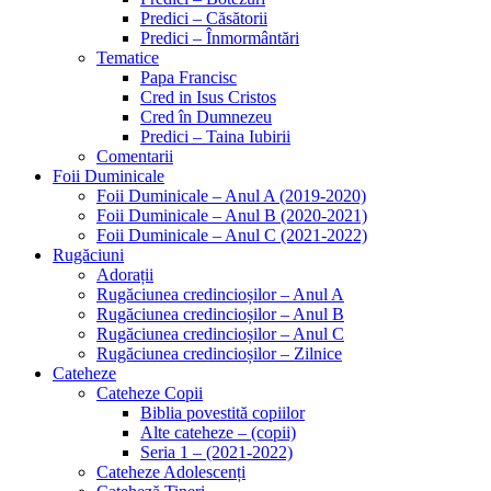
Predici – Căsătorii
Predici – Înmormântări
Tematice
Papa Francisc
Cred in Isus Cristos
Cred în Dumnezeu
Predici – Taina Iubirii
Comentarii
Foii Duminicale
Foii Duminicale – Anul A (2019-2020)
Foii Duminicale – Anul B (2020-2021)
Foii Duminicale – Anul C (2021-2022)
Rugăciuni
Adorații
Rugăciunea credincioșilor – Anul A
Rugăciunea credincioșilor – Anul B
Rugăciunea credincioșilor – Anul C
Rugăciunea credincioșilor – Zilnice
Cateheze
Cateheze Copii
Biblia povestită copiilor
Alte cateheze – (copii)
Seria 1 – (2021-2022)
Cateheze Adolescenți