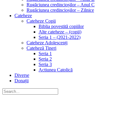
Rugăciunea credincioșilor – Anul C
Rugăciunea credincioșilor – Zilnice
Cateheze
Cateheze Copii
Biblia povestită copiilor
Alte cateheze – (copii)
Seria 1 – (2021-2022)
Cateheze Adolescenți
Cateheză Tineri
Seria 1
Seria 2
Seria 3
Actiunea Catolică
Diverse
Donații