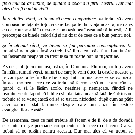
fie o muncă de iubire, de ajutare a celor din jurul nostru. Dar mai
ales de a fi buni în viață!
În al doilea rând, va trebui să avem compasiune
. Va trebui să avem
compasiune față de toți cei care fac parte din viața noastră, mai ales
cu cei care se află în nevoie. Compasiunea înseamnă să iubești, să fii
preocupat de binele celorlalți și nu doar de ceea ce e bun pentru noi.
Și în ultimul rând, va trebui să fim persoane contemplative
. Va
trebui să ne rugăm. Însă va trebui să fim atenți că a fi un bun iubăreț
nu înseamnă neapărat că trebuie să fii foarte bun la rugăciune.
Așa că, iubiți credincioși, astăzi, în Duminica Floriilor, cu toți avem
în mâini ramuri verzi, ramuri pe care le vom duce la casele noastre și
le vom păstra fie în altare fie la uși. Într-un final acestea se vor usca.
În acel moment, ceea ce va trebui să facem, e să nu le aruncăm la
gunoi, ci să le lăsăm acolo, neatinse și nemișcate, fiindcă ne
reamintesc de faptul că iubirea și loialitatea noastră față de Cristos nu
trebuie să se vestejească ori să se usuce, niciodată, după cum au pățit
acei oameni slabi-la-minte despre care am auzit în textele
evangheliilor de astăzi.
De asemenea, ceea ce mai trebuie să facem e de fi, de a da dovadă
că suntem niște persoane competente în tot ceea ce facem. Că va
trebui să ne rugăm pentru aceasta. Dar mai ales că va trebui să