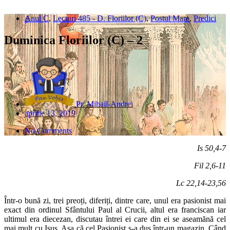
Anul C
,
Lecturi 485 - D. Floriilor (C)
,
Postul Mare
,
Predici
Duminica Floriilor (C) – 2
Pr. Mihail-Andrei
aprilie 13, 2019
No Comments
Is 50,4-7
Fil 2,6-11
Lc 22,14-23,56
Într-o bună zi, trei preoți, diferiți, dintre care, unul era pasionist mai
exact din ordinul Sfântului Paul al Crucii, altul era franciscan iar
ultimul era diecezan, discutau întrei ei care din ei se aseamănă cel
mai mult cu Isus. Așa că cel Pasionist s-a dus într-un magazin. Când