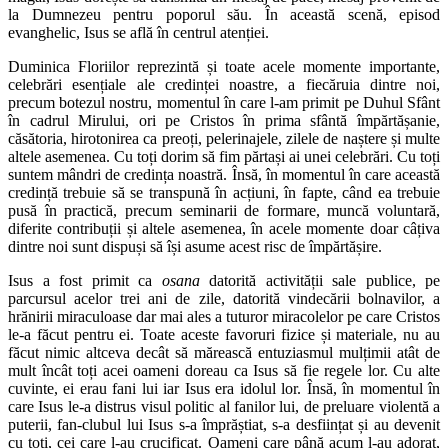
la Dumnezeu pentru poporul său. În această scenă, episod
evanghelic, Isus se află în centrul atenției.
Duminica Floriilor reprezintă și toate acele momente importante,
celebrări esențiale ale credinței noastre, a fiecăruia dintre noi,
precum botezul nostru, momentul în care l-am primit pe Duhul Sfânt
în cadrul Mirului, ori pe Cristos în prima sfântă împărtășanie,
căsătoria, hirotonirea ca preoți, pelerinajele, zilele de naștere și multe
altele asemenea. Cu toți dorim să fim părtași ai unei celebrări. Cu toți
suntem mândri de credința noastră. Însă, în momentul în care această
credință trebuie să se transpună în acțiuni, în fapte, când ea trebuie
pusă în practică, precum seminarii de formare, muncă voluntară,
diferite contribuții și altele asemenea, în acele momente doar câțiva
dintre noi sunt dispuși să își asume acest risc de împărtășire.
Isus a fost primit ca
osana
datorită activității sale publice, pe
parcursul acelor trei ani de zile, datorită vindecării bolnavilor, a
hrănirii miraculoase dar mai ales a tuturor miracolelor pe care Cristos
le-a făcut pentru ei. Toate aceste favoruri fizice și materiale, nu au
făcut nimic altceva decât să mărească entuziasmul mulțimii atât de
mult încât toți acei oameni doreau ca Isus să fie regele lor. Cu alte
cuvinte, ei erau fani lui iar Isus era idolul lor. Însă, în momentul în
care Isus le-a distrus visul politic al fanilor lui, de preluare violentă a
puterii, fan-clubul lui Isus s-a împrăștiat, s-a desființat și au devenit
cu toți, cei care l-au crucificat. Oameni care până acum l-au adorat,