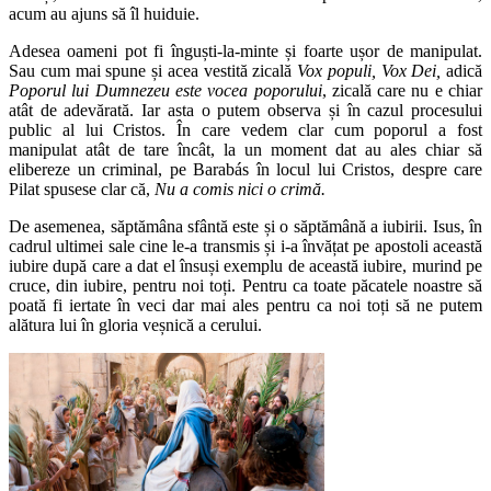
acum au ajuns să îl huiduie.
Adesea oameni pot fi înguști-la-minte și foarte ușor de manipulat.
Sau cum mai spune și acea vestită zicală
Vox populi, Vox Dei,
adică
Poporul lui Dumnezeu este vocea poporului
, zicală care nu e chiar
atât de adevărată. Iar asta o putem observa și în cazul procesului
public al lui Cristos. În care vedem clar cum poporul a fost
manipulat atât de tare încât, la un moment dat au ales chiar să
elibereze un criminal, pe Barabás în locul lui Cristos, despre care
Pilat spusese clar că,
Nu a comis nici o crimă.
De asemenea, săptămâna sfântă este și o săptămână a iubirii. Isus, în
cadrul ultimei sale cine le-a transmis și i-a învățat pe apostoli această
iubire după care a dat el însuși exemplu de această iubire, murind pe
cruce, din iubire, pentru noi toți. Pentru ca toate păcatele noastre să
poată fi iertate în veci dar mai ales pentru ca noi toți să ne putem
alătura lui în gloria veșnică a cerului.