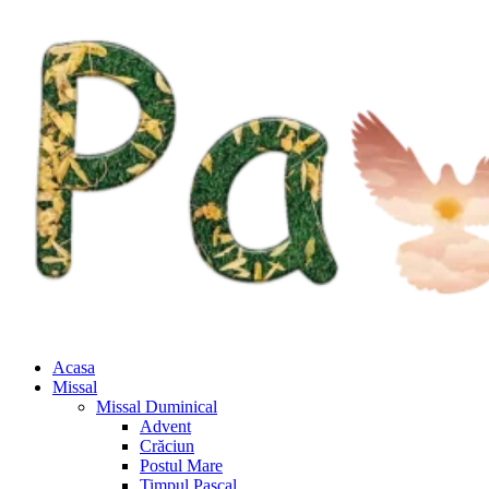
Acasa
Missal
Missal Duminical
Advent
Crăciun
Postul Mare
Timpul Pascal