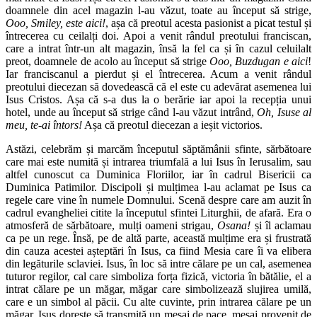
doamnele din acel magazin l-au văzut, toate au început să strige,
Ooo, Smiley, este aici!
, așa că preotul acesta pasionist a picat testul și
întrecerea cu ceilalți doi. Apoi a venit rândul preotului franciscan,
care a intrat într-un alt magazin, însă la fel ca și în cazul celuilalt
preot, doamnele de acolo au început să strige
Ooo, Buzdugan e aici
!
Iar franciscanul a pierdut și el întrecerea. Acum a venit rândul
preotului diecezan să dovedească că el este cu adevărat asemenea lui
Isus Cristos. Așa că s-a dus la o berărie iar apoi la recepția unui
hotel, unde au început să strige când l-au văzut intrând,
Oh, Isuse al
meu, te-ai întors!
Așa că preotul diecezan a ieșit victorios.
Astăzi, celebrăm și marcăm începutul săptămânii sfinte, sărbătoare
care mai este numită și intrarea triumfală a lui Isus în Ierusalim, sau
altfel cunoscut ca Duminica Floriilor, iar în cadrul Bisericii ca
Duminica Patimilor. Discipoli și mulțimea l-au aclamat pe Isus ca
regele care vine în numele Domnului. Scenă despre care am auzit în
cadrul evangheliei citite la începutul sfintei Liturghii, de afară. Era o
atmosferă de sărbătoare, mulți oameni strigau,
Osana!
și îl aclamau
ca pe un rege. Însă, pe de altă parte, această mulțime era și frustrată
din cauza acestei așteptări în Isus, ca fiind Mesia care îi va elibera
din legăturile sclaviei. Isus, în loc să intre călare pe un cal, asemenea
tuturor regilor, cal care simboliza forța fizică, victoria în bătălie, el a
intrat călare pe un măgar, măgar care simbolizează slujirea umilă,
care e un simbol al păcii. Cu alte cuvinte, prin intrarea călare pe un
măgar, Isus dorește să transmită un mesaj de pace, mesaj provenit de