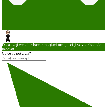
Daca aveți vreo întrebare trimiteți-mi mesaj aici și va voi răspunde
imediat!
Cu ce va pot ajuta?